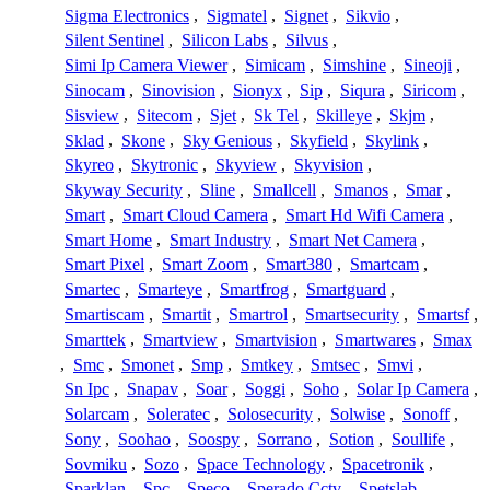
Sigma Electronics
,
Sigmatel
,
Signet
,
Sikvio
,
Silent Sentinel
,
Silicon Labs
,
Silvus
,
Simi Ip Camera Viewer
,
Simicam
,
Simshine
,
Sineoji
,
Sinocam
,
Sinovision
,
Sionyx
,
Sip
,
Siqura
,
Siricom
,
Sisview
,
Sitecom
,
Sjet
,
Sk Tel
,
Skilleye
,
Skjm
,
Sklad
,
Skone
,
Sky Genious
,
Skyfield
,
Skylink
,
Skyreo
,
Skytronic
,
Skyview
,
Skyvision
,
Skyway Security
,
Sline
,
Smallcell
,
Smanos
,
Smar
,
Smart
,
Smart Cloud Camera
,
Smart Hd Wifi Camera
,
Smart Home
,
Smart Industry
,
Smart Net Camera
,
Smart Pixel
,
Smart Zoom
,
Smart380
,
Smartcam
,
Smartec
,
Smarteye
,
Smartfrog
,
Smartguard
,
Smartiscam
,
Smartit
,
Smartrol
,
Smartsecurity
,
Smartsf
,
Smarttek
,
Smartview
,
Smartvision
,
Smartwares
,
Smax
,
Smc
,
Smonet
,
Smp
,
Smtkey
,
Smtsec
,
Smvi
,
Sn Ipc
,
Snapav
,
Soar
,
Soggi
,
Soho
,
Solar Ip Camera
,
Solarcam
,
Soleratec
,
Solosecurity
,
Solwise
,
Sonoff
,
Sony
,
Soohao
,
Soospy
,
Sorrano
,
Sotion
,
Soullife
,
Sovmiku
,
Sozo
,
Space Technology
,
Spacetronik
,
Sparklan
,
Spc
,
Speco
,
Sperado Cctv
,
Spetslab
,