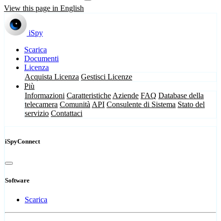
View this page in English
iSpy
Scarica
Documenti
Licenza
Acquista Licenza
Gestisci Licenze
Più
Informazioni
Caratteristiche
Aziende
FAQ
Database della
telecamera
Comunità
API
Consulente di Sistema
Stato del
servizio
Contattaci
iSpyConnect
Software
Scarica