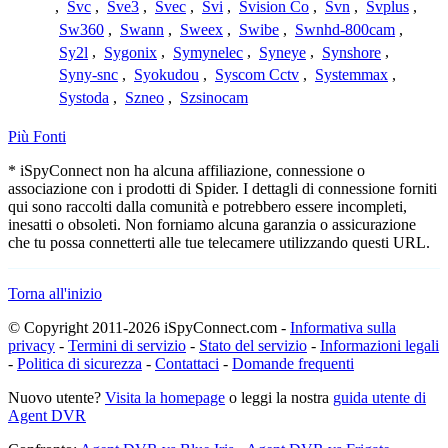
,
Svc
,
Sve3
,
Svec
,
Svi
,
Svision Co
,
Svn
,
Svplus
,
Sw360
,
Swann
,
Sweex
,
Swibe
,
Swnhd-800cam
,
Sy2l
,
Sygonix
,
Symynelec
,
Syneye
,
Synshore
,
Syny-snc
,
Syokudou
,
Syscom Cctv
,
Systemmax
,
Systoda
,
Szneo
,
Szsinocam
Più Fonti
* iSpyConnect non ha alcuna affiliazione, connessione o
associazione con i prodotti di Spider. I dettagli di connessione forniti
qui sono raccolti dalla comunità e potrebbero essere incompleti,
inesatti o obsoleti. Non forniamo alcuna garanzia o assicurazione
che tu possa connetterti alle tue telecamere utilizzando questi URL.
Torna all'inizio
© Copyright 2011-2026 iSpyConnect.com -
Informativa sulla
privacy
-
Termini di servizio
-
Stato del servizio
-
Informazioni legali
-
Politica di sicurezza
-
Contattaci
-
Domande frequenti
Nuovo utente?
Visita la homepage
o leggi la nostra
guida utente di
Agent DVR