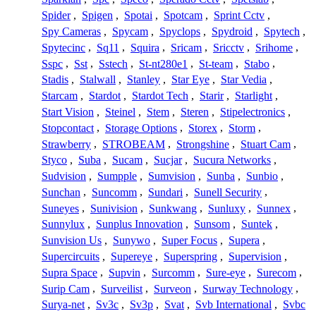
Spider
,
Spigen
,
Spotai
,
Spotcam
,
Sprint Cctv
,
Spy Cameras
,
Spycam
,
Spyclops
,
Spydroid
,
Spytech
,
Spytecinc
,
Sq11
,
Squira
,
Sricam
,
Sricctv
,
Srihome
,
Sspc
,
Sst
,
Sstech
,
St-nt280e1
,
St-team
,
Stabo
,
Stadis
,
Stalwall
,
Stanley
,
Star Eye
,
Star Vedia
,
Starcam
,
Stardot
,
Stardot Tech
,
Starir
,
Starlight
,
Start Vision
,
Steinel
,
Stem
,
Steren
,
Stipelectronics
,
Stopcontact
,
Storage Options
,
Storex
,
Storm
,
Strawberry
,
STROBEAM
,
Strongshine
,
Stuart Cam
,
Styco
,
Suba
,
Sucam
,
Sucjar
,
Sucura Networks
,
Sudvision
,
Sumpple
,
Sumvision
,
Sunba
,
Sunbio
,
Sunchan
,
Suncomm
,
Sundari
,
Sunell Security
,
Suneyes
,
Sunivision
,
Sunkwang
,
Sunluxy
,
Sunnex
,
Sunnylux
,
Sunplus Innovation
,
Sunsom
,
Suntek
,
Sunvision Us
,
Sunywo
,
Super Focus
,
Supera
,
Supercircuits
,
Supereye
,
Superspring
,
Supervision
,
Supra Space
,
Supvin
,
Surcomm
,
Sure-eye
,
Surecom
,
Surip Cam
,
Surveilist
,
Surveon
,
Surway Technology
,
Surya-net
,
Sv3c
,
Sv3p
,
Svat
,
Svb International
,
Svbc