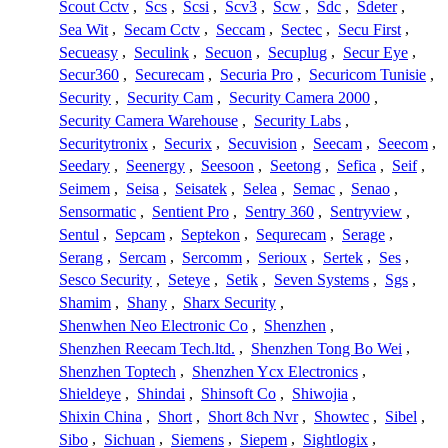
Scout Cctv
,
Scs
,
Scsi
,
Scv3
,
Scw
,
Sdc
,
Sdeter
,
Sea Wit
,
Secam Cctv
,
Seccam
,
Sectec
,
Secu First
,
Secueasy
,
Seculink
,
Secuon
,
Secuplug
,
Secur Eye
,
Secur360
,
Securecam
,
Securia Pro
,
Securicom Tunisie
,
Security
,
Security Cam
,
Security Camera 2000
,
Security Camera Warehouse
,
Security Labs
,
Securitytronix
,
Securix
,
Secuvision
,
Seecam
,
Seecom
,
Seedary
,
Seenergy
,
Seesoon
,
Seetong
,
Sefica
,
Seif
,
Seimem
,
Seisa
,
Seisatek
,
Selea
,
Semac
,
Senao
,
Sensormatic
,
Sentient Pro
,
Sentry 360
,
Sentryview
,
Sentul
,
Sepcam
,
Septekon
,
Sequrecam
,
Serage
,
Serang
,
Sercam
,
Sercomm
,
Serioux
,
Sertek
,
Ses
,
Sesco Security
,
Seteye
,
Setik
,
Seven Systems
,
Sgs
,
Shamim
,
Shany
,
Sharx Security
,
Shenwhen Neo Electronic Co
,
Shenzhen
,
Shenzhen Reecam Tech.ltd.
,
Shenzhen Tong Bo Wei
,
Shenzhen Toptech
,
Shenzhen Ycx Electronics
,
Shieldeye
,
Shindai
,
Shinsoft Co
,
Shiwojia
,
Shixin China
,
Short
,
Short 8ch Nvr
,
Showtec
,
Sibel
,
Sibo
,
Sichuan
,
Siemens
,
Siepem
,
Sightlogix
,