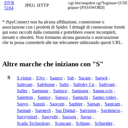
DVR
/cgi-bin/snapshot.cgi?loginuse=[
JPEG
HTTP
ginpas=[PASSWORD]
5104
* iSpyConnect non ha alcuna affiliazione, connessione o
associazione con i prodotti di Spider. I dettagli di connessione forniti
qui sono raccolti dalla comunità e potrebbero essere incompleti,
inesatti o obsoleti. Non forniamo alcuna garanzia o assicurazione
che tu possa connetterti alle tue telecamere utilizzando questi URL.
Altre marche che iniziano con "S"
S
S.vision
,
S3vc
,
Saance
,
Sab
,
Sacam
,
Saewit
,
Safecam
,
Safehome
,
Safer
,
Safesky Cn
,
Safevant
,
Safire
,
Samgane
,
Samsco
,
Samsung
,
Sanan-cctv
,
Sanetron
,
Sannce
,
Sansco
,
Santachi
,
Santec-video
,
Sanyo
,
Sanzio
,
Saocom
,
Saphire
,
Sapsan
,
Saqicam
,
Sarmatt
,
Sarotech
,
Sas Digital
,
Satvision
,
Savitmicro
,
Savvypixel
,
Sawyobi
,
Saxxon
,
Sayus
,
Scada Technology
,
Scancam
,
Schlage
,
Schneider
,