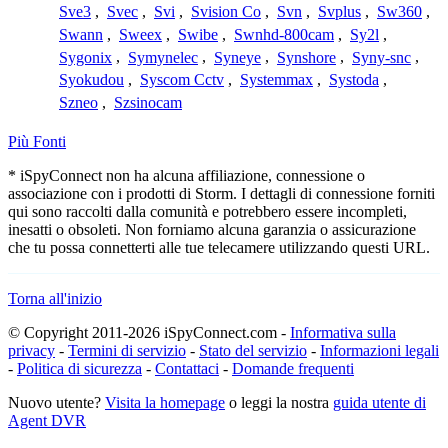
Sve3
,
Svec
,
Svi
,
Svision Co
,
Svn
,
Svplus
,
Sw360
,
Swann
,
Sweex
,
Swibe
,
Swnhd-800cam
,
Sy2l
,
Sygonix
,
Symynelec
,
Syneye
,
Synshore
,
Syny-snc
,
Syokudou
,
Syscom Cctv
,
Systemmax
,
Systoda
,
Szneo
,
Szsinocam
Più Fonti
* iSpyConnect non ha alcuna affiliazione, connessione o
associazione con i prodotti di Storm. I dettagli di connessione forniti
qui sono raccolti dalla comunità e potrebbero essere incompleti,
inesatti o obsoleti. Non forniamo alcuna garanzia o assicurazione
che tu possa connetterti alle tue telecamere utilizzando questi URL.
Torna all'inizio
© Copyright 2011-2026 iSpyConnect.com -
Informativa sulla
privacy
-
Termini di servizio
-
Stato del servizio
-
Informazioni legali
-
Politica di sicurezza
-
Contattaci
-
Domande frequenti
Nuovo utente?
Visita la homepage
o leggi la nostra
guida utente di
Agent DVR