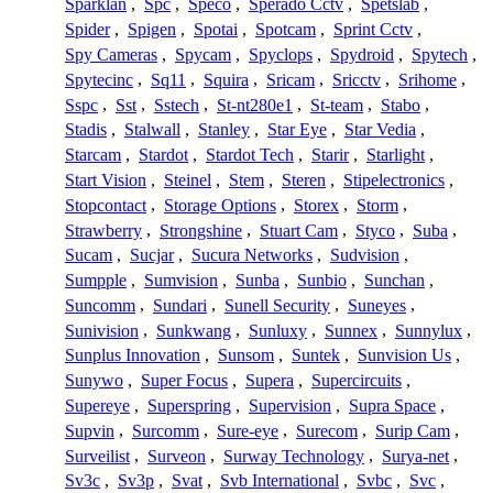
Sparklan
,
Spc
,
Speco
,
Sperado Cctv
,
Spetslab
,
Spider
,
Spigen
,
Spotai
,
Spotcam
,
Sprint Cctv
,
Spy Cameras
,
Spycam
,
Spyclops
,
Spydroid
,
Spytech
,
Spytecinc
,
Sq11
,
Squira
,
Sricam
,
Sricctv
,
Srihome
,
Sspc
,
Sst
,
Sstech
,
St-nt280e1
,
St-team
,
Stabo
,
Stadis
,
Stalwall
,
Stanley
,
Star Eye
,
Star Vedia
,
Starcam
,
Stardot
,
Stardot Tech
,
Starir
,
Starlight
,
Start Vision
,
Steinel
,
Stem
,
Steren
,
Stipelectronics
,
Stopcontact
,
Storage Options
,
Storex
,
Storm
,
Strawberry
,
Strongshine
,
Stuart Cam
,
Styco
,
Suba
,
Sucam
,
Sucjar
,
Sucura Networks
,
Sudvision
,
Sumpple
,
Sumvision
,
Sunba
,
Sunbio
,
Sunchan
,
Suncomm
,
Sundari
,
Sunell Security
,
Suneyes
,
Sunivision
,
Sunkwang
,
Sunluxy
,
Sunnex
,
Sunnylux
,
Sunplus Innovation
,
Sunsom
,
Suntek
,
Sunvision Us
,
Sunywo
,
Super Focus
,
Supera
,
Supercircuits
,
Supereye
,
Superspring
,
Supervision
,
Supra Space
,
Supvin
,
Surcomm
,
Sure-eye
,
Surecom
,
Surip Cam
,
Surveilist
,
Surveon
,
Surway Technology
,
Surya-net
,
Sv3c
,
Sv3p
,
Svat
,
Svb International
,
Svbc
,
Svc
,