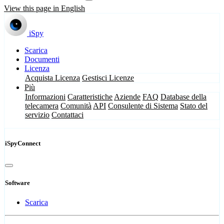
View this page in English
iSpy
Scarica
Documenti
Licenza
Acquista Licenza
Gestisci Licenze
Più
Informazioni
Caratteristiche
Aziende
FAQ
Database della
telecamera
Comunità
API
Consulente di Sistema
Stato del
servizio
Contattaci
iSpyConnect
Software
Scarica