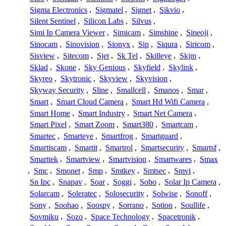
Sigma Electronics
,
Sigmatel
,
Signet
,
Sikvio
,
Silent Sentinel
,
Silicon Labs
,
Silvus
,
Simi Ip Camera Viewer
,
Simicam
,
Simshine
,
Sineoji
,
Sinocam
,
Sinovision
,
Sionyx
,
Sip
,
Siqura
,
Siricom
,
Sisview
,
Sitecom
,
Sjet
,
Sk Tel
,
Skilleye
,
Skjm
,
Sklad
,
Skone
,
Sky Genious
,
Skyfield
,
Skylink
,
Skyreo
,
Skytronic
,
Skyview
,
Skyvision
,
Skyway Security
,
Sline
,
Smallcell
,
Smanos
,
Smar
,
Smart
,
Smart Cloud Camera
,
Smart Hd Wifi Camera
,
Smart Home
,
Smart Industry
,
Smart Net Camera
,
Smart Pixel
,
Smart Zoom
,
Smart380
,
Smartcam
,
Smartec
,
Smarteye
,
Smartfrog
,
Smartguard
,
Smartiscam
,
Smartit
,
Smartrol
,
Smartsecurity
,
Smartsf
,
Smarttek
,
Smartview
,
Smartvision
,
Smartwares
,
Smax
,
Smc
,
Smonet
,
Smp
,
Smtkey
,
Smtsec
,
Smvi
,
Sn Ipc
,
Snapav
,
Soar
,
Soggi
,
Soho
,
Solar Ip Camera
,
Solarcam
,
Soleratec
,
Solosecurity
,
Solwise
,
Sonoff
,
Sony
,
Soohao
,
Soospy
,
Sorrano
,
Sotion
,
Soullife
,
Sovmiku
,
Sozo
,
Space Technology
,
Spacetronik
,