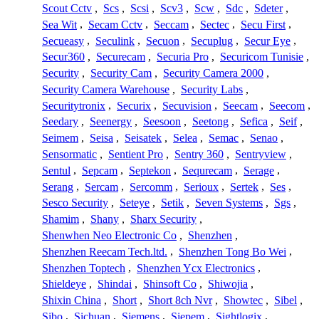
Scout Cctv
,
Scs
,
Scsi
,
Scv3
,
Scw
,
Sdc
,
Sdeter
,
Sea Wit
,
Secam Cctv
,
Seccam
,
Sectec
,
Secu First
,
Secueasy
,
Seculink
,
Secuon
,
Secuplug
,
Secur Eye
,
Secur360
,
Securecam
,
Securia Pro
,
Securicom Tunisie
,
Security
,
Security Cam
,
Security Camera 2000
,
Security Camera Warehouse
,
Security Labs
,
Securitytronix
,
Securix
,
Secuvision
,
Seecam
,
Seecom
,
Seedary
,
Seenergy
,
Seesoon
,
Seetong
,
Sefica
,
Seif
,
Seimem
,
Seisa
,
Seisatek
,
Selea
,
Semac
,
Senao
,
Sensormatic
,
Sentient Pro
,
Sentry 360
,
Sentryview
,
Sentul
,
Sepcam
,
Septekon
,
Sequrecam
,
Serage
,
Serang
,
Sercam
,
Sercomm
,
Serioux
,
Sertek
,
Ses
,
Sesco Security
,
Seteye
,
Setik
,
Seven Systems
,
Sgs
,
Shamim
,
Shany
,
Sharx Security
,
Shenwhen Neo Electronic Co
,
Shenzhen
,
Shenzhen Reecam Tech.ltd.
,
Shenzhen Tong Bo Wei
,
Shenzhen Toptech
,
Shenzhen Ycx Electronics
,
Shieldeye
,
Shindai
,
Shinsoft Co
,
Shiwojia
,
Shixin China
,
Short
,
Short 8ch Nvr
,
Showtec
,
Sibel
,
Sibo
,
Sichuan
,
Siemens
,
Siepem
,
Sightlogix
,