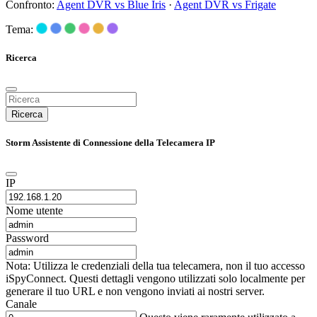
Confronto:
Agent DVR vs Blue Iris
·
Agent DVR vs Frigate
Tema:
Ricerca
Ricerca
Storm Assistente di Connessione della Telecamera IP
IP
Nome utente
Password
Nota: Utilizza le credenziali della tua telecamera, non il tuo accesso
iSpyConnect. Questi dettagli vengono utilizzati solo localmente per
generare il tuo URL e non vengono inviati ai nostri server.
Canale