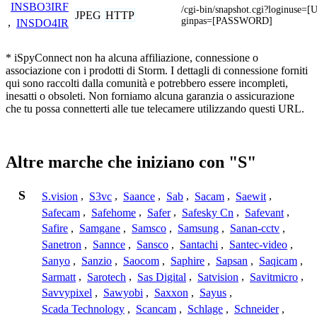
INSBO3IRF
/cgi-bin/snapshot.cgi?loginus
JPEG
HTTP
ginpas=[PASSWORD]
,
INSDO4IR
* iSpyConnect non ha alcuna affiliazione, connessione o
associazione con i prodotti di Storm. I dettagli di connessione forniti
qui sono raccolti dalla comunità e potrebbero essere incompleti,
inesatti o obsoleti. Non forniamo alcuna garanzia o assicurazione
che tu possa connetterti alle tue telecamere utilizzando questi URL.
Altre marche che iniziano con "S"
S
S.vision
,
S3vc
,
Saance
,
Sab
,
Sacam
,
Saewit
,
Safecam
,
Safehome
,
Safer
,
Safesky Cn
,
Safevant
,
Safire
,
Samgane
,
Samsco
,
Samsung
,
Sanan-cctv
,
Sanetron
,
Sannce
,
Sansco
,
Santachi
,
Santec-video
,
Sanyo
,
Sanzio
,
Saocom
,
Saphire
,
Sapsan
,
Saqicam
,
Sarmatt
,
Sarotech
,
Sas Digital
,
Satvision
,
Savitmicro
,
Savvypixel
,
Sawyobi
,
Saxxon
,
Sayus
,
Scada Technology
,
Scancam
,
Schlage
,
Schneider
,