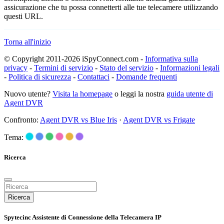
assicurazione che tu possa connetterti alle tue telecamere utilizzando
questi URL.
Torna all'inizio
© Copyright 2011-2026 iSpyConnect.com -
Informativa sulla
privacy
-
Termini di servizio
-
Stato del servizio
-
Informazioni legali
-
Politica di sicurezza
-
Contattaci
-
Domande frequenti
Nuovo utente?
Visita la homepage
o leggi la nostra
guida utente di
Agent DVR
Confronto:
Agent DVR vs Blue Iris
·
Agent DVR vs Frigate
Tema:
Ricerca
Ricerca
Spytecinc Assistente di Connessione della Telecamera IP