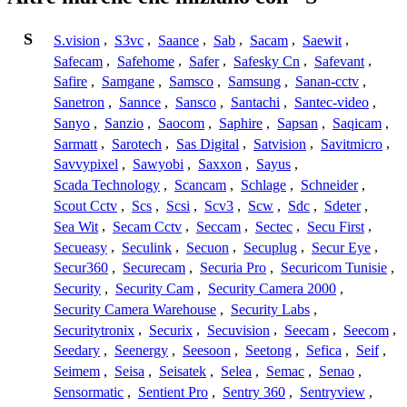
S
S.vision
,
S3vc
,
Saance
,
Sab
,
Sacam
,
Saewit
,
Safecam
,
Safehome
,
Safer
,
Safesky Cn
,
Safevant
,
Safire
,
Samgane
,
Samsco
,
Samsung
,
Sanan-cctv
,
Sanetron
,
Sannce
,
Sansco
,
Santachi
,
Santec-video
,
Sanyo
,
Sanzio
,
Saocom
,
Saphire
,
Sapsan
,
Saqicam
,
Sarmatt
,
Sarotech
,
Sas Digital
,
Satvision
,
Savitmicro
,
Savvypixel
,
Sawyobi
,
Saxxon
,
Sayus
,
Scada Technology
,
Scancam
,
Schlage
,
Schneider
,
Scout Cctv
,
Scs
,
Scsi
,
Scv3
,
Scw
,
Sdc
,
Sdeter
,
Sea Wit
,
Secam Cctv
,
Seccam
,
Sectec
,
Secu First
,
Secueasy
,
Seculink
,
Secuon
,
Secuplug
,
Secur Eye
,
Secur360
,
Securecam
,
Securia Pro
,
Securicom Tunisie
,
Security
,
Security Cam
,
Security Camera 2000
,
Security Camera Warehouse
,
Security Labs
,
Securitytronix
,
Securix
,
Secuvision
,
Seecam
,
Seecom
,
Seedary
,
Seenergy
,
Seesoon
,
Seetong
,
Sefica
,
Seif
,
Seimem
,
Seisa
,
Seisatek
,
Selea
,
Semac
,
Senao
,
Sensormatic
,
Sentient Pro
,
Sentry 360
,
Sentryview
,