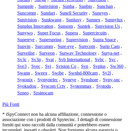
Sumpple
,
Sumvision
,
Sunba
,
Sunbio
,
Sunchan
,
Suncomm
,
Sundari
,
Sunell Security
,
Suneyes
,
Sunivision
,
Sunkwang
,
Sunluxy
,
Sunnex
,
Sunnylux
,
Sunplus Innovation
,
Sunsom
,
Suntek
,
Sunvision Us
,
Sunywo
,
Super Focus
,
Supera
,
Supercircuits
,
Supereye
,
Superspring
,
Supervision
,
Supra Space
,
Supvin
,
Surcomm
,
Sure-eye
,
Surecom
,
Surip Cam
,
Surveilist
,
Surveon
,
Surway Technology
,
Surya-net
,
Sv3c
,
Sv3p
,
Svat
,
Svb International
,
Svbc
,
Svc
,
Sve3
,
Svec
,
Svi
,
Svision Co
,
Svn
,
Svplus
,
Sw360
,
Swann
,
Sweex
,
Swibe
,
Swnhd-800cam
,
Sy2l
,
Sygonix
,
Symynelec
,
Syneye
,
Synshore
,
Syny-snc
,
Syokudou
,
Syscom Cctv
,
Systemmax
,
Systoda
,
Szneo
,
Szsinocam
Più Fonti
* iSpyConnect non ha alcuna affiliazione, connessione o
associazione con i prodotti di Spytecinc. I dettagli di connessione
forniti qui sono raccolti dalla comunità e potrebbero essere
incompleti, inesatti o obsoleti. Non forniamo alcuna garanzia o