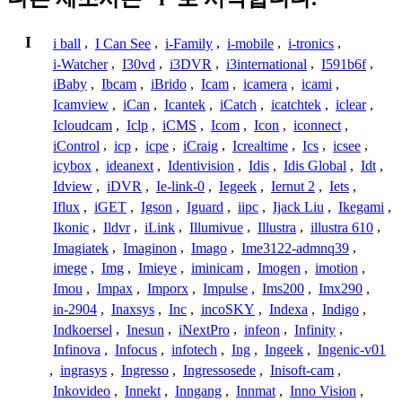
I
i ball
,
I Can See
,
i-Family
,
i-mobile
,
i-tronics
,
i-Watcher
,
I30vd
,
i3DVR
,
i3international
,
I591b6f
,
iBaby
,
Ibcam
,
iBrido
,
Icam
,
icamera
,
icami
,
Icamview
,
iCan
,
Icantek
,
iCatch
,
icatchtek
,
iclear
,
Icloudcam
,
Iclp
,
iCMS
,
Icom
,
Icon
,
iconnect
,
iControl
,
icp
,
icpe
,
iCraig
,
Icrealtime
,
Ics
,
icsee
,
icybox
,
ideanext
,
Identivision
,
Idis
,
Idis Global
,
Idt
,
Idview
,
iDVR
,
Ie-link-0
,
Iegeek
,
Iernut 2
,
Iets
,
Iflux
,
iGET
,
Igson
,
Iguard
,
iipc
,
Ijack Liu
,
Ikegami
,
Ikonic
,
Ildvr
,
iLink
,
Illumivue
,
Illustra
,
illustra 610
,
Imagiatek
,
Imaginon
,
Imago
,
Ime3122-admnq39
,
imege
,
Img
,
Imieye
,
iminicam
,
Imogen
,
imotion
,
Imou
,
Impax
,
Imporx
,
Impulse
,
Ims200
,
Imx290
,
in-2904
,
Inaxsys
,
Inc
,
incoSKY
,
Indexa
,
Indigo
,
Indkoersel
,
Inesun
,
iNextPro
,
infeon
,
Infinity
,
Infinova
,
Infocus
,
infotech
,
Ing
,
Ingeek
,
Ingenic-v01
,
ingrasys
,
Ingresso
,
Ingressosede
,
Inisoft-cam
,
Inkovideo
,
Innekt
,
Inngang
,
Innmat
,
Inno Vision
,