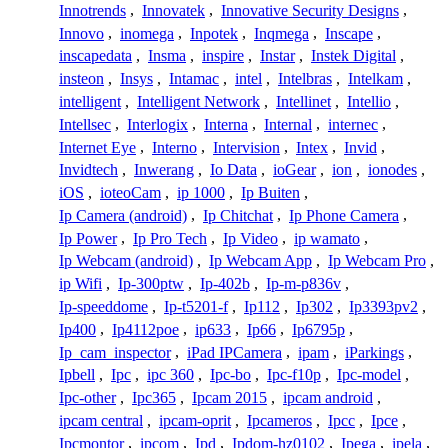
Innotrends
,
Innovatek
,
Innovative Security Designs
,
Innovo
,
inomega
,
Inpotek
,
Inqmega
,
Inscape
,
inscapedata
,
Insma
,
inspire
,
Instar
,
Instek Digital
,
insteon
,
Insys
,
Intamac
,
intel
,
Intelbras
,
Intelkam
,
intelligent
,
Intelligent Network
,
Intellinet
,
Intellio
,
Intellsec
,
Interlogix
,
Interna
,
Internal
,
internec
,
Internet Eye
,
Interno
,
Intervision
,
Intex
,
Invid
,
Invidtech
,
Inwerang
,
Io Data
,
ioGear
,
ion
,
ionodes
,
iOS
,
ioteoCam
,
ip 1000
,
Ip Buiten
,
Ip Camera (android)
,
Ip Chitchat
,
Ip Phone Camera
,
Ip Power
,
Ip Pro Tech
,
Ip Video
,
ip wamato
,
Ip Webcam (android)
,
Ip Webcam App
,
Ip Webcam Pro
,
ip Wifi
,
Ip-300ptw
,
Ip-402b
,
Ip-m-p836v
,
Ip-speeddome
,
Ip-t5201-f
,
Ip112
,
Ip302
,
Ip3393pv2
,
Ip400
,
Ip4112poe
,
ip633
,
Ip66
,
Ip6795p
,
Ip_cam_inspector
,
iPad IPCamera
,
ipam
,
iParkings
,
Ipbell
,
Ipc
,
ipc 360
,
Ipc-bo
,
Ipc-f10p
,
Ipc-model
,
Ipc-other
,
Ipc365
,
Ipcam 2015
,
ipcam android
,
ipcam central
,
ipcam-oprit
,
Ipcameros
,
Ipcc
,
Ipce
,
Ipcmontor
,
ipcom
,
Ipd
,
Ipdom-hz0102
,
Ipega
,
ipela
,