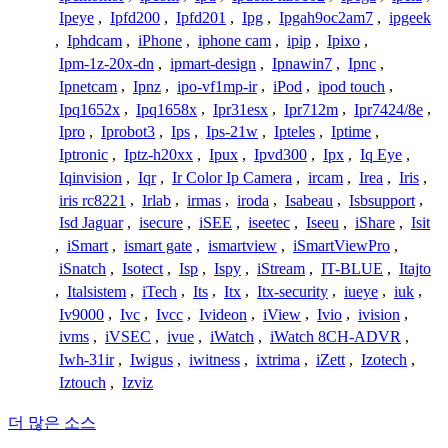
Ipeye
,
Ipfd200
,
Ipfd201
,
Ipg
,
Ipgah9oc2am7
,
ipgeek
,
Iphdcam
,
iPhone
,
iphone cam
,
ipip
,
Ipixo
,
Ipm-1z-20x-dn
,
ipmart-design
,
Ipnawin7
,
Ipnc
,
Ipnetcam
,
Ipnz
,
ipo-vf1mp-ir
,
iPod
,
ipod touch
,
Ipq1652x
,
Ipq1658x
,
Ipr31esx
,
Ipr712m
,
Ipr7424/8e
,
Ipro
,
Iprobot3
,
Ips
,
Ips-21w
,
Ipteles
,
Iptime
,
Iptronic
,
Iptz-h20xx
,
Ipux
,
Ipvd300
,
Ipx
,
Iq Eye
,
Iqinvision
,
Iqr
,
Ir Color Ip Camera
,
ircam
,
Irea
,
Iris
,
iris rc8221
,
Irlab
,
irmas
,
iroda
,
Isabeau
,
Isbsupport
,
Isd Jaguar
,
isecure
,
iSEE
,
iseetec
,
Iseeu
,
iShare
,
Isit
,
iSmart
,
ismart gate
,
ismartview
,
iSmartViewPro
,
iSnatch
,
Isotect
,
Isp
,
Ispy
,
iStream
,
IT-BLUE
,
Itajto
,
Italsistem
,
iTech
,
Its
,
Itx
,
Itx-security
,
iueye
,
iuk
,
Iv9000
,
Ivc
,
Ivcc
,
Ivideon
,
iView
,
Ivio
,
ivision
,
ivms
,
iVSEC
,
ivue
,
iWatch
,
iWatch 8CH-ADVR
,
Iwh-31ir
,
Iwigus
,
iwitness
,
ixtrima
,
iZett
,
Izotech
,
Iztouch
,
Izviz
더 많은 소스