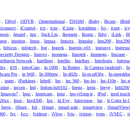
r
,
I30vd
,
i3DVR
,
i3international
,
I591b6f
,
iBaby
,
Ibcam
,
iBrid
iconnect
,
iControl
,
icp
,
icpe
,
iCraig
,
Icrealtime
,
Ics
,
icsee
,
ic
Igson
,
Iguard
,
iipc
,
Ijack Liu
,
Ikegami
,
Ikonic
,
Ildvr
,
iLink
,
Il
gen
,
imotion
,
Imou
,
Impax
,
Imporx
,
Impulse
,
Ims200
,
Imx290
,
Infocus
,
infotech
,
Ing
,
Ingeek
,
Ingenic-v01
,
ingrasys
,
Ingress
Security Designs
,
Innovo
,
inomega
,
Inpotek
,
Inqmega
,
Inscape
,
ntelligent Network
,
Intellinet
,
Intellio
,
Intellsec
,
Interlogix
,
Interna
des
,
iOS
,
ioteoCam
,
ip 1000
,
Ip Buiten
,
Ip Camera (android)
,
Ip
bcam Pro
,
ip Wifi
,
Ip-300ptw
,
Ip-402b
,
Ip-m-p836v
,
Ip-speedd
,
ipam
,
iParkings
,
Ipbell
,
Ipc
,
ipc 360
,
Ipc-bo
,
Ipc-f10p
,
Ipc-
ontor
,
ipcom
,
Ipd
,
Ipdom-hz0102
,
Ipega
,
ipela
,
Ipeye
,
Ipfd200
Ipnawin7
,
Ipnc
,
Ipnetcam
,
Ipnz
,
ipo-vf1mp-ir
,
iPod
,
ipod touch
h20xx
,
Ipux
,
Ipvd300
,
Ipx
,
Iq Eye
,
Iqinvision
,
Iqr
,
Ir Color Ip
Iseeu
,
iShare
,
Isit
,
iSmart
,
ismart gate
,
ismartview
,
iSmartView
000
,
Ivc
,
Ivcc
,
Ivideon
,
iView
,
Ivio
,
ivision
,
ivms
,
iVSEC
,
i