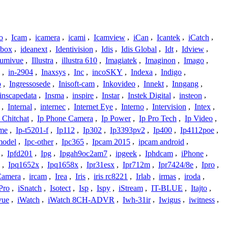
o
,
Icam
,
icamera
,
icami
,
Icamview
,
iCan
,
Icantek
,
iCatch
,
ybox
,
ideanext
,
Identivision
,
Idis
,
Idis Global
,
Idt
,
Idview
,
lumivue
,
Illustra
,
illustra 610
,
Imagiatek
,
Imaginon
,
Imago
,
,
in-2904
,
Inaxsys
,
Inc
,
incoSKY
,
Indexa
,
Indigo
,
o
,
Ingressosede
,
Inisoft-cam
,
Inkovideo
,
Innekt
,
Inngang
,
inscapedata
,
Insma
,
inspire
,
Instar
,
Instek Digital
,
insteon
,
,
Internal
,
internec
,
Internet Eye
,
Interno
,
Intervision
,
Intex
,
 Chitchat
,
Ip Phone Camera
,
Ip Power
,
Ip Pro Tech
,
Ip Video
,
ome
,
Ip-t5201-f
,
Ip112
,
Ip302
,
Ip3393pv2
,
Ip400
,
Ip4112poe
,
model
,
Ipc-other
,
Ipc365
,
Ipcam 2015
,
ipcam android
,
,
Ipfd201
,
Ipg
,
Ipgah9oc2am7
,
ipgeek
,
Iphdcam
,
iPhone
,
,
Ipq1652x
,
Ipq1658x
,
Ipr31esx
,
Ipr712m
,
Ipr7424/8e
,
Ipro
,
 Camera
,
ircam
,
Irea
,
Iris
,
iris rc8221
,
Irlab
,
irmas
,
iroda
,
Pro
,
iSnatch
,
Isotect
,
Isp
,
Ispy
,
iStream
,
IT-BLUE
,
Itajto
,
vue
,
iWatch
,
iWatch 8CH-ADVR
,
Iwh-31ir
,
Iwigus
,
iwitness
,