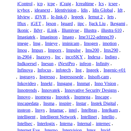
iControl
,
icp
,
icpe
,
iCraig
,
Icrealtime
,
Ics
,
icsee
,
icybox
,
ideanext
,
Identivision
,
Idis
,
Idis Global
,
Idt
,
Idview
,
iDVR
,
Ie-link-0
,
Iegeek
,
Iernut 2
,
Iets
,
Iflux
,
iGET
,
Igson
,
Iguard
,
iipc
,
Ijack Liu
,
Ikegami
,
Ikonic
,
Ildvr
,
iLink
,
Illumivue
,
Illustra
,
illustra 610
,
Imagiatek
,
Imaginon
,
Imago
,
Ime3122-admnq39
,
imege
,
Img
,
Imieye
,
iminicam
,
Imogen
,
imotion
,
Imou
,
Impax
,
Imporx
,
Impulse
,
Ims200
,
Imx290
,
in-2904
,
Inaxsys
,
Inc
,
incoSKY
,
Indexa
,
Indigo
,
Indkoersel
,
Inesun
,
iNextPro
,
infeon
,
Infinity
,
Infinova
,
Infocus
,
infotech
,
Ing
,
Ingeek
,
Ingenic-v01
,
ingrasys
,
Ingresso
,
Ingressosede
,
Inisoft-cam
,
Inkovideo
,
Innekt
,
Inngang
,
Innmat
,
Inno Vision
,
Innotrends
,
Innovatek
,
Innovative Security Designs
,
Innovo
,
inomega
,
Inpotek
,
Inqmega
,
Inscape
,
inscapedata
,
Insma
,
inspire
,
Instar
,
Instek Digital
,
insteon
,
Insys
,
Intamac
,
intel
,
Intelbras
,
Intelkam
,
intelligent
,
Intelligent Network
,
Intellinet
,
Intellio
,
Intellsec
,
Interlogix
,
Interna
,
Internal
,
internec
,
Internet Eye
,
Interno
,
Intervision
,
Intex
,
Invid
,