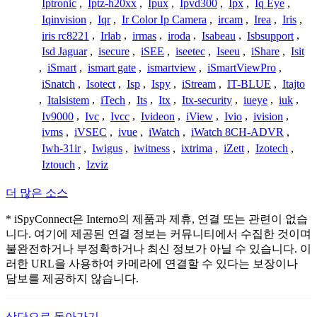
Iptronic
,
Iptz-h20xx
,
Ipux
,
Ipvd300
,
Ipx
,
Iq Eye
,
Iqinvision
,
Iqr
,
Ir Color Ip Camera
,
ircam
,
Irea
,
Iris
,
iris rc8221
,
Irlab
,
irmas
,
iroda
,
Isabeau
,
Isbsupport
,
Isd Jaguar
,
isecure
,
iSEE
,
iseetec
,
Iseeu
,
iShare
,
Isit
,
iSmart
,
ismart gate
,
ismartview
,
iSmartViewPro
,
iSnatch
,
Isotect
,
Isp
,
Ispy
,
iStream
,
IT-BLUE
,
Itajto
,
Italsistem
,
iTech
,
Its
,
Itx
,
Itx-security
,
iueye
,
iuk
,
Iv9000
,
Ivc
,
Ivcc
,
Ivideon
,
iView
,
Ivio
,
ivision
,
ivms
,
iVSEC
,
ivue
,
iWatch
,
iWatch 8CH-ADVR
,
Iwh-31ir
,
Iwigus
,
iwitness
,
ixtrima
,
iZett
,
Izotech
,
Iztouch
,
Izviz
더 많은 소스
* iSpyConnect은 Interno의 제품과 제휴, 연결 또는 관련이 없습
니다. 여기에 제공된 연결 정보는 커뮤니티에서 수집한 것이며
불완전하거나 부정확하거나 최신 정보가 아닐 수 있습니다. 이
러한 URL을 사용하여 카메라에 연결할 수 있다는 보장이나
담보를 제공하지 않습니다.
상단으로 돌아가기