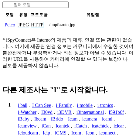
모델
유형
프로토콜
유알엘
JPEG
HTTP
Pelco
/tmpfs/auto.jpg
* iSpyConnect은 Interno의 제품과 제휴, 연결 또는 관련이 없습
니다. 여기에 제공된 연결 정보는 커뮤니티에서 수집한 것이며
불완전하거나 부정확하거나 최신 정보가 아닐 수 있습니다. 이
러한 URL을 사용하여 카메라에 연결할 수 있다는 보장이나
담보를 제공하지 않습니다.
다른 제조사는 "I"로 시작합니다.
I
i ball
,
I Can See
,
i-Family
,
i-mobile
,
i-tronics
,
i-Watcher
,
I30vd
,
i3DVR
,
i3international
,
I591b6f
,
iBaby
,
Ibcam
,
iBrido
,
Icam
,
icamera
,
icami
,
Icamview
,
iCan
,
Icantek
,
iCatch
,
icatchtek
,
iclear
,
Icloudcam
,
Iclp
,
iCMS
,
Icom
,
Icon
,
iconnect
,