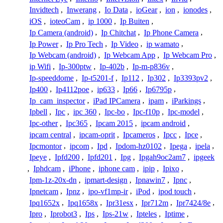
Invidtech
,
Inwerang
,
Io Data
,
ioGear
,
ion
,
ionodes
,
iOS
,
ioteoCam
,
ip 1000
,
Ip Buiten
,
Ip Camera (android)
,
Ip Chitchat
,
Ip Phone Camera
,
Ip Power
,
Ip Pro Tech
,
Ip Video
,
ip wamato
,
Ip Webcam (android)
,
Ip Webcam App
,
Ip Webcam Pro
,
ip Wifi
,
Ip-300ptw
,
Ip-402b
,
Ip-m-p836v
,
Ip-speeddome
,
Ip-t5201-f
,
Ip112
,
Ip302
,
Ip3393pv2
,
Ip400
,
Ip4112poe
,
ip633
,
Ip66
,
Ip6795p
,
Ip_cam_inspector
,
iPad IPCamera
,
ipam
,
iParkings
,
Ipbell
,
Ipc
,
ipc 360
,
Ipc-bo
,
Ipc-f10p
,
Ipc-model
,
Ipc-other
,
Ipc365
,
Ipcam 2015
,
ipcam android
,
ipcam central
,
ipcam-oprit
,
Ipcameros
,
Ipcc
,
Ipce
,
Ipcmontor
,
ipcom
,
Ipd
,
Ipdom-hz0102
,
Ipega
,
ipela
,
Ipeye
,
Ipfd200
,
Ipfd201
,
Ipg
,
Ipgah9oc2am7
,
ipgeek
,
Iphdcam
,
iPhone
,
iphone cam
,
ipip
,
Ipixo
,
Ipm-1z-20x-dn
,
ipmart-design
,
Ipnawin7
,
Ipnc
,
Ipnetcam
,
Ipnz
,
ipo-vf1mp-ir
,
iPod
,
ipod touch
,
Ipq1652x
,
Ipq1658x
,
Ipr31esx
,
Ipr712m
,
Ipr7424/8e
,
Ipro
,
Iprobot3
,
Ips
,
Ips-21w
,
Ipteles
,
Iptime
,