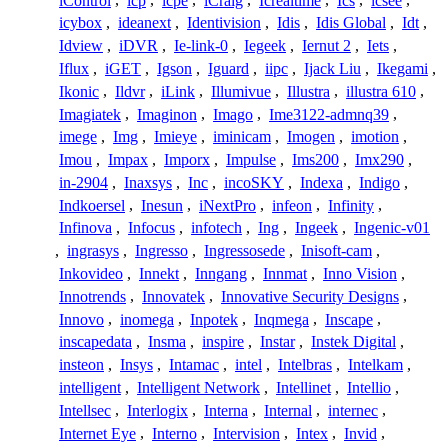
iControl
,
icp
,
icpe
,
iCraig
,
Icrealtime
,
Ics
,
icsee
,
icybox
,
ideanext
,
Identivision
,
Idis
,
Idis Global
,
Idt
,
Idview
,
iDVR
,
Ie-link-0
,
Iegeek
,
Iernut 2
,
Iets
,
Iflux
,
iGET
,
Igson
,
Iguard
,
iipc
,
Ijack Liu
,
Ikegami
,
Ikonic
,
Ildvr
,
iLink
,
Illumivue
,
Illustra
,
illustra 610
,
Imagiatek
,
Imaginon
,
Imago
,
Ime3122-admnq39
,
imege
,
Img
,
Imieye
,
iminicam
,
Imogen
,
imotion
,
Imou
,
Impax
,
Imporx
,
Impulse
,
Ims200
,
Imx290
,
in-2904
,
Inaxsys
,
Inc
,
incoSKY
,
Indexa
,
Indigo
,
Indkoersel
,
Inesun
,
iNextPro
,
infeon
,
Infinity
,
Infinova
,
Infocus
,
infotech
,
Ing
,
Ingeek
,
Ingenic-v01
,
ingrasys
,
Ingresso
,
Ingressosede
,
Inisoft-cam
,
Inkovideo
,
Innekt
,
Inngang
,
Innmat
,
Inno Vision
,
Innotrends
,
Innovatek
,
Innovative Security Designs
,
Innovo
,
inomega
,
Inpotek
,
Inqmega
,
Inscape
,
inscapedata
,
Insma
,
inspire
,
Instar
,
Instek Digital
,
insteon
,
Insys
,
Intamac
,
intel
,
Intelbras
,
Intelkam
,
intelligent
,
Intelligent Network
,
Intellinet
,
Intellio
,
Intellsec
,
Interlogix
,
Interna
,
Internal
,
internec
,
Internet Eye
,
Interno
,
Intervision
,
Intex
,
Invid
,