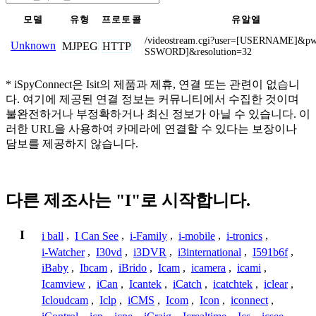
모델
유형
프로토콜
유알엘
/videostream.cgi?user=[USERNAME]&p
Unknown
MJPEG
HTTP
SSWORD]&resolution=32
* iSpyConnect은 Isit의 제품과 제휴, 연결 또는 관련이 없습니
다. 여기에 제공된 연결 정보는 커뮤니티에서 수집한 것이며
불완전하거나 부정확하거나 최신 정보가 아닐 수 있습니다. 이
러한 URL을 사용하여 카메라에 연결할 수 있다는 보장이나
담보를 제공하지 않습니다.
다른 제조사는 "I"로 시작합니다.
I
i ball
,
I Can See
,
i-Family
,
i-mobile
,
i-tronics
,
i-Watcher
,
I30vd
,
i3DVR
,
i3international
,
I591b6f
,
iBaby
,
Ibcam
,
iBrido
,
Icam
,
icamera
,
icami
,
Icamview
,
iCan
,
Icantek
,
iCatch
,
icatchtek
,
iclear
,
Icloudcam
,
Iclp
,
iCMS
,
Icom
,
Icon
,
iconnect
,