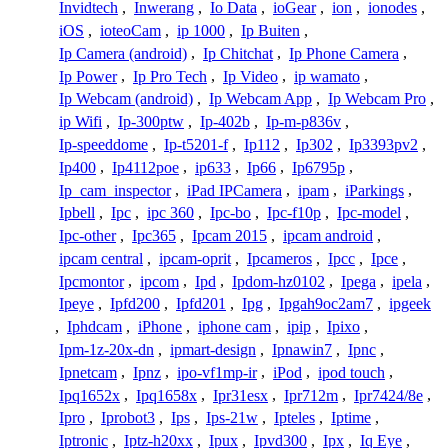
Invidtech
,
Inwerang
,
Io Data
,
ioGear
,
ion
,
ionodes
,
iOS
,
ioteoCam
,
ip 1000
,
Ip Buiten
,
Ip Camera (android)
,
Ip Chitchat
,
Ip Phone Camera
,
Ip Power
,
Ip Pro Tech
,
Ip Video
,
ip wamato
,
Ip Webcam (android)
,
Ip Webcam App
,
Ip Webcam Pro
,
ip Wifi
,
Ip-300ptw
,
Ip-402b
,
Ip-m-p836v
,
Ip-speeddome
,
Ip-t5201-f
,
Ip112
,
Ip302
,
Ip3393pv2
,
Ip400
,
Ip4112poe
,
ip633
,
Ip66
,
Ip6795p
,
Ip_cam_inspector
,
iPad IPCamera
,
ipam
,
iParkings
,
Ipbell
,
Ipc
,
ipc 360
,
Ipc-bo
,
Ipc-f10p
,
Ipc-model
,
Ipc-other
,
Ipc365
,
Ipcam 2015
,
ipcam android
,
ipcam central
,
ipcam-oprit
,
Ipcameros
,
Ipcc
,
Ipce
,
Ipcmontor
,
ipcom
,
Ipd
,
Ipdom-hz0102
,
Ipega
,
ipela
,
Ipeye
,
Ipfd200
,
Ipfd201
,
Ipg
,
Ipgah9oc2am7
,
ipgeek
,
Iphdcam
,
iPhone
,
iphone cam
,
ipip
,
Ipixo
,
Ipm-1z-20x-dn
,
ipmart-design
,
Ipnawin7
,
Ipnc
,
Ipnetcam
,
Ipnz
,
ipo-vf1mp-ir
,
iPod
,
ipod touch
,
Ipq1652x
,
Ipq1658x
,
Ipr31esx
,
Ipr712m
,
Ipr7424/8e
,
Ipro
,
Iprobot3
,
Ips
,
Ips-21w
,
Ipteles
,
Iptime
,
Iptronic
,
Iptz-h20xx
,
Ipux
,
Ipvd300
,
Ipx
,
Iq Eye
,