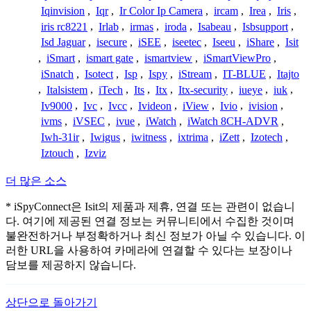
Iqinvision
,
Iqr
,
Ir Color Ip Camera
,
ircam
,
Irea
,
Iris
,
iris rc8221
,
Irlab
,
irmas
,
iroda
,
Isabeau
,
Isbsupport
,
Isd Jaguar
,
isecure
,
iSEE
,
iseetec
,
Iseeu
,
iShare
,
Isit
,
iSmart
,
ismart gate
,
ismartview
,
iSmartViewPro
,
iSnatch
,
Isotect
,
Isp
,
Ispy
,
iStream
,
IT-BLUE
,
Itajto
,
Italsistem
,
iTech
,
Its
,
Itx
,
Itx-security
,
iueye
,
iuk
,
Iv9000
,
Ivc
,
Ivcc
,
Ivideon
,
iView
,
Ivio
,
ivision
,
ivms
,
iVSEC
,
ivue
,
iWatch
,
iWatch 8CH-ADVR
,
Iwh-31ir
,
Iwigus
,
iwitness
,
ixtrima
,
iZett
,
Izotech
,
Iztouch
,
Izviz
더 많은 소스
* iSpyConnect은 Isit의 제품과 제휴, 연결 또는 관련이 없습니
다. 여기에 제공된 연결 정보는 커뮤니티에서 수집한 것이며
불완전하거나 부정확하거나 최신 정보가 아닐 수 있습니다. 이
러한 URL을 사용하여 카메라에 연결할 수 있다는 보장이나
담보를 제공하지 않습니다.
상단으로 돌아가기