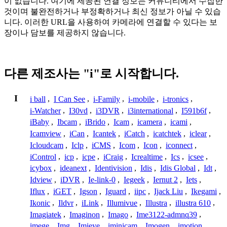
이 없습니다. 여기에 제공된 연결 정보는 커뮤니티에서 수집한
것이며 불완전하거나 부정확하거나 최신 정보가 아닐 수 있습
니다. 이러한 URL을 사용하여 카메라에 연결할 수 있다는 보
장이나 담보를 제공하지 않습니다.
다른 제조사는 "i"로 시작합니다.
I
i ball
,
I Can See
,
i-Family
,
i-mobile
,
i-tronics
,
i-Watcher
,
I30vd
,
i3DVR
,
i3international
,
I591b6f
,
iBaby
,
Ibcam
,
iBrido
,
Icam
,
icamera
,
icami
,
Icamview
,
iCan
,
Icantek
,
iCatch
,
icatchtek
,
iclear
,
Icloudcam
,
Iclp
,
iCMS
,
Icom
,
Icon
,
iconnect
,
iControl
,
icp
,
icpe
,
iCraig
,
Icrealtime
,
Ics
,
icsee
,
icybox
,
ideanext
,
Identivision
,
Idis
,
Idis Global
,
Idt
,
Idview
,
iDVR
,
Ie-link-0
,
Iegeek
,
Iernut 2
,
Iets
,
Iflux
,
iGET
,
Igson
,
Iguard
,
iipc
,
Ijack Liu
,
Ikegami
,
Ikonic
,
Ildvr
,
iLink
,
Illumivue
,
Illustra
,
illustra 610
,
Imagiatek
,
Imaginon
,
Imago
,
Ime3122-admnq39
,
imege
,
Img
,
Imieye
,
iminicam
,
Imogen
,
imotion
,