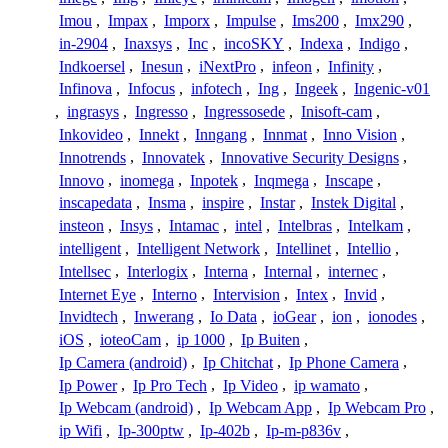
Imou
,
Impax
,
Imporx
,
Impulse
,
Ims200
,
Imx290
,
in-2904
,
Inaxsys
,
Inc
,
incoSKY
,
Indexa
,
Indigo
,
Indkoersel
,
Inesun
,
iNextPro
,
infeon
,
Infinity
,
Infinova
,
Infocus
,
infotech
,
Ing
,
Ingeek
,
Ingenic-v01
,
ingrasys
,
Ingresso
,
Ingressosede
,
Inisoft-cam
,
Inkovideo
,
Innekt
,
Inngang
,
Innmat
,
Inno Vision
,
Innotrends
,
Innovatek
,
Innovative Security Designs
,
Innovo
,
inomega
,
Inpotek
,
Inqmega
,
Inscape
,
inscapedata
,
Insma
,
inspire
,
Instar
,
Instek Digital
,
insteon
,
Insys
,
Intamac
,
intel
,
Intelbras
,
Intelkam
,
intelligent
,
Intelligent Network
,
Intellinet
,
Intellio
,
Intellsec
,
Interlogix
,
Interna
,
Internal
,
internec
,
Internet Eye
,
Interno
,
Intervision
,
Intex
,
Invid
,
Invidtech
,
Inwerang
,
Io Data
,
ioGear
,
ion
,
ionodes
,
iOS
,
ioteoCam
,
ip 1000
,
Ip Buiten
,
Ip Camera (android)
,
Ip Chitchat
,
Ip Phone Camera
,
Ip Power
,
Ip Pro Tech
,
Ip Video
,
ip wamato
,
Ip Webcam (android)
,
Ip Webcam App
,
Ip Webcam Pro
,
ip Wifi
,
Ip-300ptw
,
Ip-402b
,
Ip-m-p836v
,