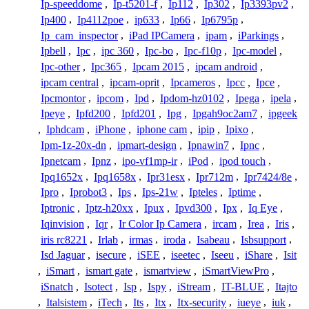
Ip-speeddome
,
Ip-t5201-f
,
Ip112
,
Ip302
,
Ip3393pv2
,
Ip400
,
Ip4112poe
,
ip633
,
Ip66
,
Ip6795p
,
Ip_cam_inspector
,
iPad IPCamera
,
ipam
,
iParkings
,
Ipbell
,
Ipc
,
ipc 360
,
Ipc-bo
,
Ipc-f10p
,
Ipc-model
,
Ipc-other
,
Ipc365
,
Ipcam 2015
,
ipcam android
,
ipcam central
,
ipcam-oprit
,
Ipcameros
,
Ipcc
,
Ipce
,
Ipcmontor
,
ipcom
,
Ipd
,
Ipdom-hz0102
,
Ipega
,
ipela
,
Ipeye
,
Ipfd200
,
Ipfd201
,
Ipg
,
Ipgah9oc2am7
,
ipgeek
,
Iphdcam
,
iPhone
,
iphone cam
,
ipip
,
Ipixo
,
Ipm-1z-20x-dn
,
ipmart-design
,
Ipnawin7
,
Ipnc
,
Ipnetcam
,
Ipnz
,
ipo-vf1mp-ir
,
iPod
,
ipod touch
,
Ipq1652x
,
Ipq1658x
,
Ipr31esx
,
Ipr712m
,
Ipr7424/8e
,
Ipro
,
Iprobot3
,
Ips
,
Ips-21w
,
Ipteles
,
Iptime
,
Iptronic
,
Iptz-h20xx
,
Ipux
,
Ipvd300
,
Ipx
,
Iq Eye
,
Iqinvision
,
Iqr
,
Ir Color Ip Camera
,
ircam
,
Irea
,
Iris
,
iris rc8221
,
Irlab
,
irmas
,
iroda
,
Isabeau
,
Isbsupport
,
Isd Jaguar
,
isecure
,
iSEE
,
iseetec
,
Iseeu
,
iShare
,
Isit
,
iSmart
,
ismart gate
,
ismartview
,
iSmartViewPro
,
iSnatch
,
Isotect
,
Isp
,
Ispy
,
iStream
,
IT-BLUE
,
Itajto
,
Italsistem
,
iTech
,
Its
,
Itx
,
Itx-security
,
iueye
,
iuk
,