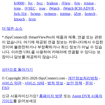
Iv9000
,
Ivc
,
Ivcc
,
Ivideon
,
iView
,
Ivio
,
ivision
,
ivms
,
iVSEC
,
ivue
,
iWatch
,
iWatch 8CH-ADVR
,
Iwh-31ir
,
Iwigus
,
iwitness
,
ixtrima
,
iZett
,
Izotech
,
Iztouch
,
Izviz
더 많은 소스
* iSpyConnect은 iSmartViewPro의 제품과 제휴, 연결 또는 관련
이 없습니다. 여기에 제공된 연결 정보는 커뮤니티에서 수집한
것이며 불완전하거나 부정확하거나 최신 정보가 아닐 수 있습
니다. 이러한 URL을 사용하여 카메라에 연결할 수 있다는 보
장이나 담보를 제공하지 않습니다.
상단으로 돌아가기
© Copyright 2011-2026 iSpyConnect.com -
개인정보처리방침
-
서비스 약관
-
서비스 상태
-
법적 정보
-
보안 정책
-
문의
-
FAQ
신규 사용자이신가요?
홈페이지 방문
또는
Agent DVR 사용자
가이드
를 읽어보세요