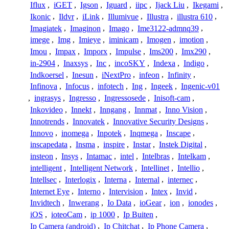
Iflux
,
iGET
,
Igson
,
Iguard
,
iipc
,
Ijack Liu
,
Ikegami
,
Ikonic
,
Ildvr
,
iLink
,
Illumivue
,
Illustra
,
illustra 610
,
Imagiatek
,
Imaginon
,
Imago
,
Ime3122-admnq39
,
imege
,
Img
,
Imieye
,
iminicam
,
Imogen
,
imotion
,
Imou
,
Impax
,
Imporx
,
Impulse
,
Ims200
,
Imx290
,
in-2904
,
Inaxsys
,
Inc
,
incoSKY
,
Indexa
,
Indigo
,
Indkoersel
,
Inesun
,
iNextPro
,
infeon
,
Infinity
,
Infinova
,
Infocus
,
infotech
,
Ing
,
Ingeek
,
Ingenic-v01
,
ingrasys
,
Ingresso
,
Ingressosede
,
Inisoft-cam
,
Inkovideo
,
Innekt
,
Inngang
,
Innmat
,
Inno Vision
,
Innotrends
,
Innovatek
,
Innovative Security Designs
,
Innovo
,
inomega
,
Inpotek
,
Inqmega
,
Inscape
,
inscapedata
,
Insma
,
inspire
,
Instar
,
Instek Digital
,
insteon
,
Insys
,
Intamac
,
intel
,
Intelbras
,
Intelkam
,
intelligent
,
Intelligent Network
,
Intellinet
,
Intellio
,
Intellsec
,
Interlogix
,
Interna
,
Internal
,
internec
,
Internet Eye
,
Interno
,
Intervision
,
Intex
,
Invid
,
Invidtech
,
Inwerang
,
Io Data
,
ioGear
,
ion
,
ionodes
,
iOS
,
ioteoCam
,
ip 1000
,
Ip Buiten
,
Ip Camera (android)
,
Ip Chitchat
,
Ip Phone Camera
,