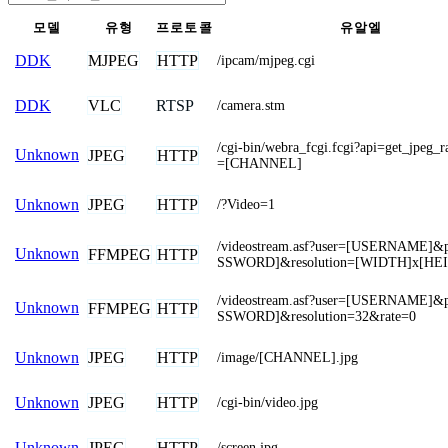
모델
유형
프로토콜
유알엘
MJPEG
HTTP
DDK
/ipcam/mjpeg.cgi
VLC
RTSP
DDK
/camera.stm
/cgi-bin/webra_fcgi.fcgi?api=get_jpeg
Unknown
JPEG
HTTP
=[CHANNEL]
JPEG
HTTP
Unknown
/?Video=1
/videostream.asf?user=[USERNAME]
Unknown
FFMPEG
HTTP
SSWORD]&resolution=[WIDTH]x[HE
/videostream.asf?user=[USERNAME]
Unknown
FFMPEG
HTTP
SSWORD]&resolution=32&rate=0
JPEG
HTTP
Unknown
/image/[CHANNEL].jpg
JPEG
HTTP
Unknown
/cgi-bin/video.jpg
JPEG
HTTP
Unknown
/screen.jpg