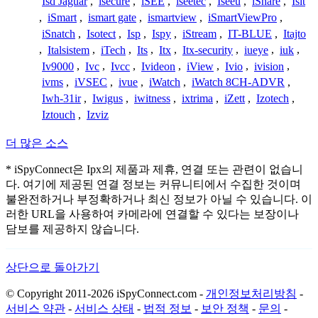
Isd Jaguar
,
isecure
,
iSEE
,
iseetec
,
Iseeu
,
iShare
,
Isit
,
iSmart
,
ismart gate
,
ismartview
,
iSmartViewPro
,
iSnatch
,
Isotect
,
Isp
,
Ispy
,
iStream
,
IT-BLUE
,
Itajto
,
Italsistem
,
iTech
,
Its
,
Itx
,
Itx-security
,
iueye
,
iuk
,
Iv9000
,
Ivc
,
Ivcc
,
Ivideon
,
iView
,
Ivio
,
ivision
,
ivms
,
iVSEC
,
ivue
,
iWatch
,
iWatch 8CH-ADVR
,
Iwh-31ir
,
Iwigus
,
iwitness
,
ixtrima
,
iZett
,
Izotech
,
Iztouch
,
Izviz
더 많은 소스
* iSpyConnect은 Ipx의 제품과 제휴, 연결 또는 관련이 없습니
다. 여기에 제공된 연결 정보는 커뮤니티에서 수집한 것이며
불완전하거나 부정확하거나 최신 정보가 아닐 수 있습니다. 이
러한 URL을 사용하여 카메라에 연결할 수 있다는 보장이나
담보를 제공하지 않습니다.
상단으로 돌아가기
© Copyright 2011-2026 iSpyConnect.com -
개인정보처리방침
-
서비스 약관
-
서비스 상태
-
법적 정보
-
보안 정책
-
문의
-