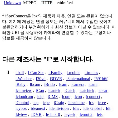
MJPEG
HTTP
Unknown
/videofeed
* iSpyConnect은 Ipx의 제품과 제휴, 연결 또는 관련이 없습니
다. 여기에 제공된 연결 정보는 커뮤니티에서 수집한 것이며
불완전하거나 부정확하거나 최신 정보가 아닐 수 있습니다. 이
러한 URL을 사용하여 카메라에 연결할 수 있다는 보장이나
담보를 제공하지 않습니다.
다른 제조사는 "I"로 시작합니다.
I
i ball
,
I Can See
,
i-Family
,
i-mobile
,
i-tronics
,
i-Watcher
,
I30vd
,
i3DVR
,
i3international
,
I591b6f
,
iBaby
,
Ibcam
,
iBrido
,
Icam
,
icamera
,
icami
,
Icamview
,
iCan
,
Icantek
,
iCatch
,
icatchtek
,
iclear
,
Icloudcam
,
Iclp
,
iCMS
,
Icom
,
Icon
,
iconnect
,
iControl
,
icp
,
icpe
,
iCraig
,
Icrealtime
,
Ics
,
icsee
,
icybox
,
ideanext
,
Identivision
,
Idis
,
Idis Global
,
Idt
,
Idview
,
iDVR
,
Ie-link-0
,
Iegeek
,
Iernut 2
,
Iets
,