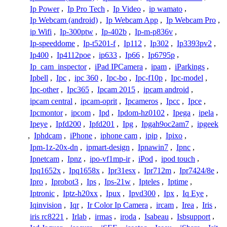
Ip Power
,
Ip Pro Tech
,
Ip Video
,
ip wamato
,
Ip Webcam (android)
,
Ip Webcam App
,
Ip Webcam Pro
,
ip Wifi
,
Ip-300ptw
,
Ip-402b
,
Ip-m-p836v
,
Ip-speeddome
,
Ip-t5201-f
,
Ip112
,
Ip302
,
Ip3393pv2
,
Ip400
,
Ip4112poe
,
ip633
,
Ip66
,
Ip6795p
,
Ip_cam_inspector
,
iPad IPCamera
,
ipam
,
iParkings
,
Ipbell
,
Ipc
,
ipc 360
,
Ipc-bo
,
Ipc-f10p
,
Ipc-model
,
Ipc-other
,
Ipc365
,
Ipcam 2015
,
ipcam android
,
ipcam central
,
ipcam-oprit
,
Ipcameros
,
Ipcc
,
Ipce
,
Ipcmontor
,
ipcom
,
Ipd
,
Ipdom-hz0102
,
Ipega
,
ipela
,
Ipeye
,
Ipfd200
,
Ipfd201
,
Ipg
,
Ipgah9oc2am7
,
ipgeek
,
Iphdcam
,
iPhone
,
iphone cam
,
ipip
,
Ipixo
,
Ipm-1z-20x-dn
,
ipmart-design
,
Ipnawin7
,
Ipnc
,
Ipnetcam
,
Ipnz
,
ipo-vf1mp-ir
,
iPod
,
ipod touch
,
Ipq1652x
,
Ipq1658x
,
Ipr31esx
,
Ipr712m
,
Ipr7424/8e
,
Ipro
,
Iprobot3
,
Ips
,
Ips-21w
,
Ipteles
,
Iptime
,
Iptronic
,
Iptz-h20xx
,
Ipux
,
Ipvd300
,
Ipx
,
Iq Eye
,
Iqinvision
,
Iqr
,
Ir Color Ip Camera
,
ircam
,
Irea
,
Iris
,
iris rc8221
,
Irlab
,
irmas
,
iroda
,
Isabeau
,
Isbsupport
,