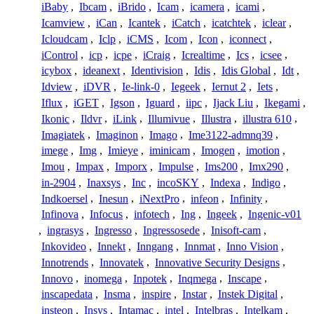
iBaby
,
Ibcam
,
iBrido
,
Icam
,
icamera
,
icami
,
Icamview
,
iCan
,
Icantek
,
iCatch
,
icatchtek
,
iclear
,
Icloudcam
,
Iclp
,
iCMS
,
Icom
,
Icon
,
iconnect
,
iControl
,
icp
,
icpe
,
iCraig
,
Icrealtime
,
Ics
,
icsee
,
icybox
,
ideanext
,
Identivision
,
Idis
,
Idis Global
,
Idt
,
Idview
,
iDVR
,
Ie-link-0
,
Iegeek
,
Iernut 2
,
Iets
,
Iflux
,
iGET
,
Igson
,
Iguard
,
iipc
,
Ijack Liu
,
Ikegami
,
Ikonic
,
Ildvr
,
iLink
,
Illumivue
,
Illustra
,
illustra 610
,
Imagiatek
,
Imaginon
,
Imago
,
Ime3122-admnq39
,
imege
,
Img
,
Imieye
,
iminicam
,
Imogen
,
imotion
,
Imou
,
Impax
,
Imporx
,
Impulse
,
Ims200
,
Imx290
,
in-2904
,
Inaxsys
,
Inc
,
incoSKY
,
Indexa
,
Indigo
,
Indkoersel
,
Inesun
,
iNextPro
,
infeon
,
Infinity
,
Infinova
,
Infocus
,
infotech
,
Ing
,
Ingeek
,
Ingenic-v01
,
ingrasys
,
Ingresso
,
Ingressosede
,
Inisoft-cam
,
Inkovideo
,
Innekt
,
Inngang
,
Innmat
,
Inno Vision
,
Innotrends
,
Innovatek
,
Innovative Security Designs
,
Innovo
,
inomega
,
Inpotek
,
Inqmega
,
Inscape
,
inscapedata
,
Insma
,
inspire
,
Instar
,
Instek Digital
,
insteon
,
Insys
,
Intamac
,
intel
,
Intelbras
,
Intelkam
,