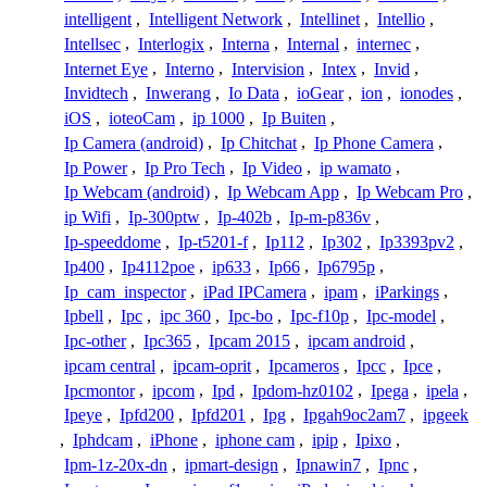
intelligent
,
Intelligent Network
,
Intellinet
,
Intellio
,
Intellsec
,
Interlogix
,
Interna
,
Internal
,
internec
,
Internet Eye
,
Interno
,
Intervision
,
Intex
,
Invid
,
Invidtech
,
Inwerang
,
Io Data
,
ioGear
,
ion
,
ionodes
,
iOS
,
ioteoCam
,
ip 1000
,
Ip Buiten
,
Ip Camera (android)
,
Ip Chitchat
,
Ip Phone Camera
,
Ip Power
,
Ip Pro Tech
,
Ip Video
,
ip wamato
,
Ip Webcam (android)
,
Ip Webcam App
,
Ip Webcam Pro
,
ip Wifi
,
Ip-300ptw
,
Ip-402b
,
Ip-m-p836v
,
Ip-speeddome
,
Ip-t5201-f
,
Ip112
,
Ip302
,
Ip3393pv2
,
Ip400
,
Ip4112poe
,
ip633
,
Ip66
,
Ip6795p
,
Ip_cam_inspector
,
iPad IPCamera
,
ipam
,
iParkings
,
Ipbell
,
Ipc
,
ipc 360
,
Ipc-bo
,
Ipc-f10p
,
Ipc-model
,
Ipc-other
,
Ipc365
,
Ipcam 2015
,
ipcam android
,
ipcam central
,
ipcam-oprit
,
Ipcameros
,
Ipcc
,
Ipce
,
Ipcmontor
,
ipcom
,
Ipd
,
Ipdom-hz0102
,
Ipega
,
ipela
,
Ipeye
,
Ipfd200
,
Ipfd201
,
Ipg
,
Ipgah9oc2am7
,
ipgeek
,
Iphdcam
,
iPhone
,
iphone cam
,
ipip
,
Ipixo
,
Ipm-1z-20x-dn
,
ipmart-design
,
Ipnawin7
,
Ipnc
,