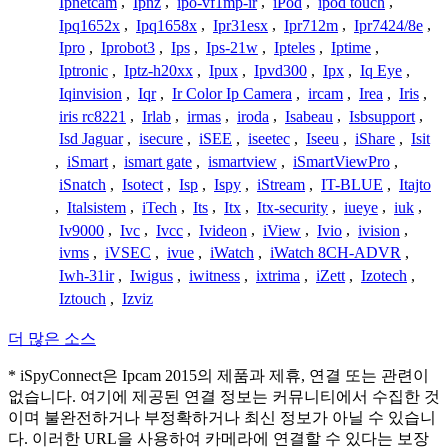
Ipnetcam
,
Ipnz
,
ipo-vf1mp-ir
,
iPod
,
ipod touch
,
Ipq1652x
,
Ipq1658x
,
Ipr31esx
,
Ipr712m
,
Ipr7424/8e
,
Ipro
,
Iprobot3
,
Ips
,
Ips-21w
,
Ipteles
,
Iptime
,
Iptronic
,
Iptz-h20xx
,
Ipux
,
Ipvd300
,
Ipx
,
Iq Eye
,
Iqinvision
,
Iqr
,
Ir Color Ip Camera
,
ircam
,
Irea
,
Iris
,
iris rc8221
,
Irlab
,
irmas
,
iroda
,
Isabeau
,
Isbsupport
,
Isd Jaguar
,
isecure
,
iSEE
,
iseetec
,
Iseeu
,
iShare
,
Isit
,
iSmart
,
ismart gate
,
ismartview
,
iSmartViewPro
,
iSnatch
,
Isotect
,
Isp
,
Ispy
,
iStream
,
IT-BLUE
,
Itajto
,
Italsistem
,
iTech
,
Its
,
Itx
,
Itx-security
,
iueye
,
iuk
,
Iv9000
,
Ivc
,
Ivcc
,
Ivideon
,
iView
,
Ivio
,
ivision
,
ivms
,
iVSEC
,
ivue
,
iWatch
,
iWatch 8CH-ADVR
,
Iwh-31ir
,
Iwigus
,
iwitness
,
ixtrima
,
iZett
,
Izotech
,
Iztouch
,
Izviz
더 많은 소스
* iSpyConnect은 Ipcam 2015의 제품과 제휴, 연결 또는 관련이
없습니다. 여기에 제공된 연결 정보는 커뮤니티에서 수집한 것
이며 불완전하거나 부정확하거나 최신 정보가 아닐 수 있습니
다. 이러한 URL을 사용하여 카메라에 연결할 수 있다는 보장