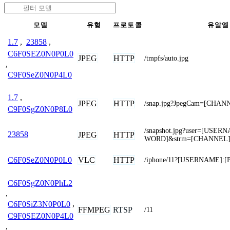
모델
유형
프로토콜
유알엘
1.7
,
23858
,
C6F0SEZ0N0P0L0
JPEG
HTTP
/tmpfs/auto.jpg
,
C9F0SeZ0N0P4L0
1.7
,
JPEG
HTTP
/snap.jpg?JpegCam=[CHAN
C9F0SgZ0N0P8L0
/snapshot.jpg?user=[USE
23858
JPEG
HTTP
WORD]&strm=[CHANNEL
VLC
HTTP
C6F0SeZ0N0P0L0
/iphone/11?[USERNAME]
C6F0SgZ0N0PhL2
,
C6F0SiZ3N0P0L0
,
FFMPEG
RTSP
/11
C9F0SEZ0N0P4L0
,