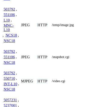
503792
,
551106
,
L10
,
JPEG
HTTP
/temp/image.jpg
MNC-
L10
,
NCS18
,
NSC18
503792
,
JPEG
HTTP
551106
,
/snapshot.cgi
NSC18
503792
,
550710
,
MJPEG
HTTP
/video.cgi
INT-L10
,
NSC18
5057231
,
5237001
,