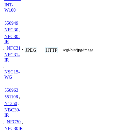
INT-
W100
550949
,
NFC30
,
NFC30-
IR
,
NFC31
,
JPEG
HTTP
/cgi-bin/jpg/image
NFC31-
IR
,
NSC15-
WG
550963
,
551106
,
N1250
,
NBC30-
IR
,
NFC30
,
NFC30IR