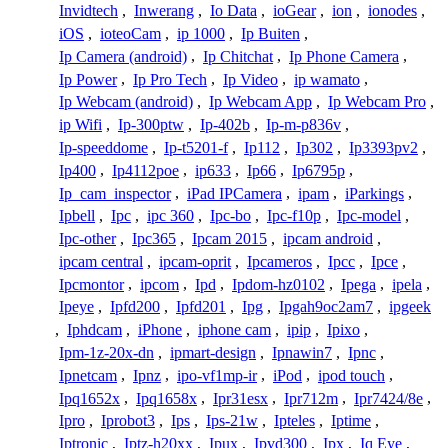
Invidtech
,
Inwerang
,
Io Data
,
ioGear
,
ion
,
ionodes
,
iOS
,
ioteoCam
,
ip 1000
,
Ip Buiten
,
Ip Camera (android)
,
Ip Chitchat
,
Ip Phone Camera
,
Ip Power
,
Ip Pro Tech
,
Ip Video
,
ip wamato
,
Ip Webcam (android)
,
Ip Webcam App
,
Ip Webcam Pro
,
ip Wifi
,
Ip-300ptw
,
Ip-402b
,
Ip-m-p836v
,
Ip-speeddome
,
Ip-t5201-f
,
Ip112
,
Ip302
,
Ip3393pv2
,
Ip400
,
Ip4112poe
,
ip633
,
Ip66
,
Ip6795p
,
Ip_cam_inspector
,
iPad IPCamera
,
ipam
,
iParkings
,
Ipbell
,
Ipc
,
ipc 360
,
Ipc-bo
,
Ipc-f10p
,
Ipc-model
,
Ipc-other
,
Ipc365
,
Ipcam 2015
,
ipcam android
,
ipcam central
,
ipcam-oprit
,
Ipcameros
,
Ipcc
,
Ipce
,
Ipcmontor
,
ipcom
,
Ipd
,
Ipdom-hz0102
,
Ipega
,
ipela
,
Ipeye
,
Ipfd200
,
Ipfd201
,
Ipg
,
Ipgah9oc2am7
,
ipgeek
,
Iphdcam
,
iPhone
,
iphone cam
,
ipip
,
Ipixo
,
Ipm-1z-20x-dn
,
ipmart-design
,
Ipnawin7
,
Ipnc
,
Ipnetcam
,
Ipnz
,
ipo-vf1mp-ir
,
iPod
,
ipod touch
,
Ipq1652x
,
Ipq1658x
,
Ipr31esx
,
Ipr712m
,
Ipr7424/8e
,
Ipro
,
Iprobot3
,
Ips
,
Ips-21w
,
Ipteles
,
Iptime
,
Iptronic
,
Iptz-h20xx
,
Ipux
,
Ipvd300
,
Ipx
,
Iq Eye
,