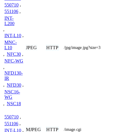
550710
,
551106
,
INT-
L200
,
INT-L10
,
MNC-
JPEG
HTTP
L10
/jpg/image.jpg?size=3
,
NFC30
,
NFC-WG
,
NFD130-
IR
,
NFD30
,
NSC16-
WG
,
NSC18
550710
,
551106
,
MJPEG
HTTP
/image.cgi
INT-L10
,