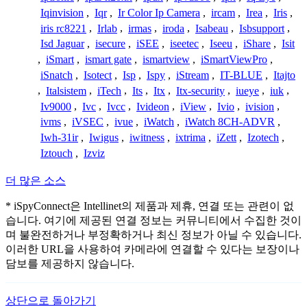
Iqinvision
,
Iqr
,
Ir Color Ip Camera
,
ircam
,
Irea
,
Iris
,
iris rc8221
,
Irlab
,
irmas
,
iroda
,
Isabeau
,
Isbsupport
,
Isd Jaguar
,
isecure
,
iSEE
,
iseetec
,
Iseeu
,
iShare
,
Isit
,
iSmart
,
ismart gate
,
ismartview
,
iSmartViewPro
,
iSnatch
,
Isotect
,
Isp
,
Ispy
,
iStream
,
IT-BLUE
,
Itajto
,
Italsistem
,
iTech
,
Its
,
Itx
,
Itx-security
,
iueye
,
iuk
,
Iv9000
,
Ivc
,
Ivcc
,
Ivideon
,
iView
,
Ivio
,
ivision
,
ivms
,
iVSEC
,
ivue
,
iWatch
,
iWatch 8CH-ADVR
,
Iwh-31ir
,
Iwigus
,
iwitness
,
ixtrima
,
iZett
,
Izotech
,
Iztouch
,
Izviz
더 많은 소스
* iSpyConnect은 Intellinet의 제품과 제휴, 연결 또는 관련이 없
습니다. 여기에 제공된 연결 정보는 커뮤니티에서 수집한 것이
며 불완전하거나 부정확하거나 최신 정보가 아닐 수 있습니다.
이러한 URL을 사용하여 카메라에 연결할 수 있다는 보장이나
담보를 제공하지 않습니다.
상단으로 돌아가기