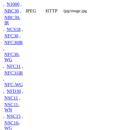
,
N1000
,
JPEG
HTTP
NBC30
,
/jpg/image.jpg
NBC30-
IR
,
NCS18
,
NFC30
,
NFC30IR
,
NFC30-
WG
,
NFC31
,
NFC31IR
,
NFC-WG
,
NFD30
,
NSC11
,
NSC11-
WN
,
NSC15
,
NSC16-
WG