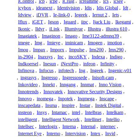
iControl
,
icp
,
icpe
,
iCraig
,
Icrealtime
,
Ics
,
icsee
,
icybox
,
ideanext
,
Identivision
,
Idis
,
Idis Global
,
Idt
,
Idview
,
iDVR
,
Ie-link-0
,
Iegeek
,
Iernut 2
,
Iets
,
Iflux
,
iGET
,
Igson
,
Iguard
,
iipc
,
Ijack Liu
,
Ikegami
,
Ikonic
,
Ildvr
,
iLink
,
Illumivue
,
Illustra
,
illustra 610
,
Imagiatek
,
Imaginon
,
Imago
,
Ime3122-admnq39
,
imege
,
Img
,
Imieye
,
iminicam
,
Imogen
,
imotion
,
Imou
,
Impax
,
Imporx
,
Impulse
,
Ims200
,
Imx290
,
in-2904
,
Inaxsys
,
Inc
,
incoSKY
,
Indexa
,
Indigo
,
Indkoersel
,
Inesun
,
iNextPro
,
infeon
,
Infinity
,
Infinova
,
Infocus
,
infotech
,
Ing
,
Ingeek
,
Ingenic-v01
,
ingrasys
,
Ingresso
,
Ingressosede
,
Inisoft-cam
,
Inkovideo
,
Innekt
,
Inngang
,
Innmat
,
Inno Vision
,
Innotrends
,
Innovatek
,
Innovative Security Designs
,
Innovo
,
inomega
,
Inpotek
,
Inqmega
,
Inscape
,
inscapedata
,
Insma
,
inspire
,
Instar
,
Instek Digital
,
insteon
,
Insys
,
Intamac
,
intel
,
Intelbras
,
Intelkam
,
intelligent
,
Intelligent Network
,
Intellinet
,
Intellio
,
Intellsec
,
Interlogix
,
Interna
,
Internal
,
internec
,
Internet Eye
,
Interno
,
Intervision
,
Intex
,
Invid
,