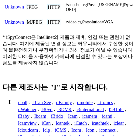
/snapshot.cgi?usr=[USERNAME]&pw
Unknown
JPEG
HTTP
ORD]
MJPEG
HTTP
Unknown
/video.cgi?resolution=VGA
* iSpyConnect은 Intellinet의 제품과 제휴, 연결 또는 관련이 없
습니다. 여기에 제공된 연결 정보는 커뮤니티에서 수집한 것이
며 불완전하거나 부정확하거나 최신 정보가 아닐 수 있습니다.
이러한 URL을 사용하여 카메라에 연결할 수 있다는 보장이나
담보를 제공하지 않습니다.
다른 제조사는 "I"로 시작합니다.
I
i ball
,
I Can See
,
i-Family
,
i-mobile
,
i-tronics
,
i-Watcher
,
I30vd
,
i3DVR
,
i3international
,
I591b6f
,
iBaby
,
Ibcam
,
iBrido
,
Icam
,
icamera
,
icami
,
Icamview
,
iCan
,
Icantek
,
iCatch
,
icatchtek
,
iclear
,
Icloudcam
,
Iclp
,
iCMS
,
Icom
,
Icon
,
iconnect
,