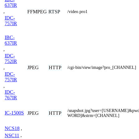
637IR
,
FFMPEG
RTSP
/video.pro1
IDC-
757IR
IBC-
637IR
,
IDC-
752IR
JPEG
HTTP
,
/cgi-bin/view/image?pro_[CHANNEL]
IDC-
757IR
,
IDC-
767IR
/snapshot.jpg?user=[USERNAME]&pw
IC-1500S
JPEG
HTTP
WORD]&strm=[CHANNEL]
NCS18
,
NSC11
,