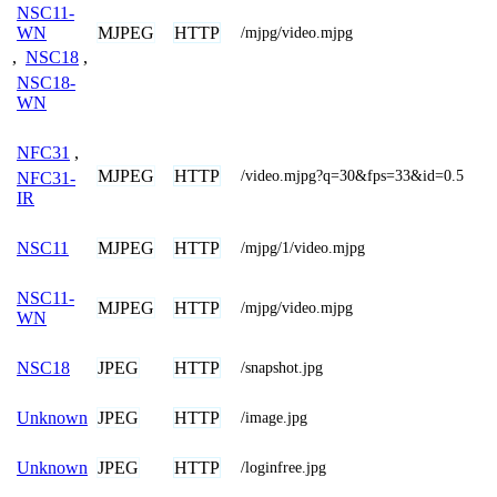
NSC11-
WN
MJPEG
HTTP
/mjpg/video.mjpg
,
NSC18
,
NSC18-
WN
NFC31
,
MJPEG
HTTP
/video.mjpg?q=30&fps=33&id=0.5
NFC31-
IR
MJPEG
HTTP
NSC11
/mjpg/1/video.mjpg
NSC11-
MJPEG
HTTP
/mjpg/video.mjpg
WN
JPEG
HTTP
NSC18
/snapshot.jpg
JPEG
HTTP
Unknown
/image.jpg
JPEG
HTTP
Unknown
/loginfree.jpg