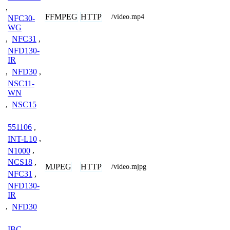
,
FFMPEG
HTTP
/video.mp4
NFC30-
WG
,
NFC31
,
NFD130-
IR
,
NFD30
,
NSC11-
WN
,
NSC15
551106
,
INT-L10
,
N1000
,
NCS18
,
MJPEG
HTTP
/video.mjpg
NFC31
,
NFD130-
IR
,
NFD30
IBC-