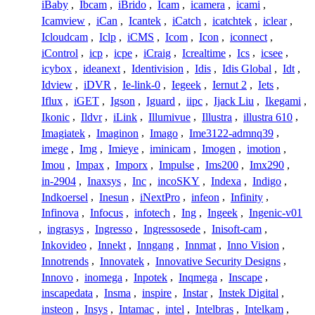
iBaby
,
Ibcam
,
iBrido
,
Icam
,
icamera
,
icami
,
Icamview
,
iCan
,
Icantek
,
iCatch
,
icatchtek
,
iclear
,
Icloudcam
,
Iclp
,
iCMS
,
Icom
,
Icon
,
iconnect
,
iControl
,
icp
,
icpe
,
iCraig
,
Icrealtime
,
Ics
,
icsee
,
icybox
,
ideanext
,
Identivision
,
Idis
,
Idis Global
,
Idt
,
Idview
,
iDVR
,
Ie-link-0
,
Iegeek
,
Iernut 2
,
Iets
,
Iflux
,
iGET
,
Igson
,
Iguard
,
iipc
,
Ijack Liu
,
Ikegami
,
Ikonic
,
Ildvr
,
iLink
,
Illumivue
,
Illustra
,
illustra 610
,
Imagiatek
,
Imaginon
,
Imago
,
Ime3122-admnq39
,
imege
,
Img
,
Imieye
,
iminicam
,
Imogen
,
imotion
,
Imou
,
Impax
,
Imporx
,
Impulse
,
Ims200
,
Imx290
,
in-2904
,
Inaxsys
,
Inc
,
incoSKY
,
Indexa
,
Indigo
,
Indkoersel
,
Inesun
,
iNextPro
,
infeon
,
Infinity
,
Infinova
,
Infocus
,
infotech
,
Ing
,
Ingeek
,
Ingenic-v01
,
ingrasys
,
Ingresso
,
Ingressosede
,
Inisoft-cam
,
Inkovideo
,
Innekt
,
Inngang
,
Innmat
,
Inno Vision
,
Innotrends
,
Innovatek
,
Innovative Security Designs
,
Innovo
,
inomega
,
Inpotek
,
Inqmega
,
Inscape
,
inscapedata
,
Insma
,
inspire
,
Instar
,
Instek Digital
,
insteon
,
Insys
,
Intamac
,
intel
,
Intelbras
,
Intelkam
,