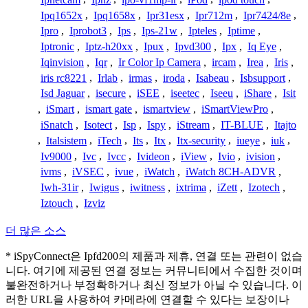
Ipq1652x
,
Ipq1658x
,
Ipr31esx
,
Ipr712m
,
Ipr7424/8e
,
Ipro
,
Iprobot3
,
Ips
,
Ips-21w
,
Ipteles
,
Iptime
,
Iptronic
,
Iptz-h20xx
,
Ipux
,
Ipvd300
,
Ipx
,
Iq Eye
,
Iqinvision
,
Iqr
,
Ir Color Ip Camera
,
ircam
,
Irea
,
Iris
,
iris rc8221
,
Irlab
,
irmas
,
iroda
,
Isabeau
,
Isbsupport
,
Isd Jaguar
,
isecure
,
iSEE
,
iseetec
,
Iseeu
,
iShare
,
Isit
,
iSmart
,
ismart gate
,
ismartview
,
iSmartViewPro
,
iSnatch
,
Isotect
,
Isp
,
Ispy
,
iStream
,
IT-BLUE
,
Itajto
,
Italsistem
,
iTech
,
Its
,
Itx
,
Itx-security
,
iueye
,
iuk
,
Iv9000
,
Ivc
,
Ivcc
,
Ivideon
,
iView
,
Ivio
,
ivision
,
ivms
,
iVSEC
,
ivue
,
iWatch
,
iWatch 8CH-ADVR
,
Iwh-31ir
,
Iwigus
,
iwitness
,
ixtrima
,
iZett
,
Izotech
,
Iztouch
,
Izviz
더 많은 소스
* iSpyConnect은 Ipfd200의 제품과 제휴, 연결 또는 관련이 없습
니다. 여기에 제공된 연결 정보는 커뮤니티에서 수집한 것이며
불완전하거나 부정확하거나 최신 정보가 아닐 수 있습니다. 이
러한 URL을 사용하여 카메라에 연결할 수 있다는 보장이나