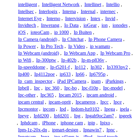
intelligent
,
Intelligent Network
,
Intellinet
,
Intellio
,
Intellsec
,
Interlogix
,
Interna
,
Internal
,
internec
,
Internet Eye
,
Interno
,
Intervision
,
Intex
,
Invid
,
Invidtech
,
Inwerang
,
Io Data
,
ioGear
,
ion
,
ionodes
,
iOS
,
ioteoCam
,
ip 1000
,
Ip Buiten
,
Ip Camera (android)
,
Ip Chitchat
,
Ip Phone Camera
,
Ip Power
,
Ip Pro Tech
,
Ip Video
,
ip wamato
,
Ip Webcam (android)
,
Ip Webcam App
,
Ip Webcam Pro
,
ip Wifi
,
Ip-300ptw
,
Ip-402b
,
Ip-m-p836v
,
Ip-speeddome
,
Ip-t5201-f
,
Ip112
,
Ip302
,
Ip3393pv2
,
Ip400
,
Ip4112poe
,
ip633
,
Ip66
,
Ip6795p
,
Ip_cam_inspector
,
iPad IPCamera
,
ipam
,
iParkings
,
Ipbell
,
Ipc
,
ipc 360
,
Ipc-bo
,
Ipc-f10p
,
Ipc-model
,
Ipc-other
,
Ipc365
,
Ipcam 2015
,
ipcam android
,
ipcam central
,
ipcam-oprit
,
Ipcameros
,
Ipcc
,
Ipce
,
Ipcmontor
,
ipcom
,
Ipd
,
Ipdom-hz0102
,
Ipega
,
ipela
,
Ipeye
,
Ipfd200
,
Ipfd201
,
Ipg
,
Ipgah9oc2am7
,
ipgeek
,
Iphdcam
,
iPhone
,
iphone cam
,
ipip
,
Ipixo
,
Ipm-1z-20x-dn
,
ipmart-design
,
Ipnawin7
,
Ipnc
,
Ipnetcam
,
Ipnz
,
ipo-vf1mp-ir
,
iPod
,
ipod touch
,