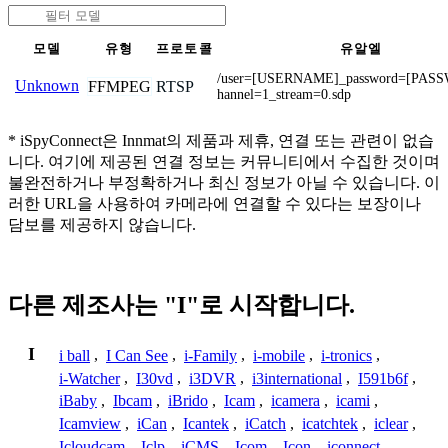
모델
유형
프로토콜
유알엘
/user=[USERNAME]_password=[PAS
Unknown
FFMPEG
RTSP
hannel=1_stream=0.sdp
* iSpyConnect은 Innmat의 제품과 제휴, 연결 또는 관련이 없습
니다. 여기에 제공된 연결 정보는 커뮤니티에서 수집한 것이며
불완전하거나 부정확하거나 최신 정보가 아닐 수 있습니다. 이
러한 URL을 사용하여 카메라에 연결할 수 있다는 보장이나
담보를 제공하지 않습니다.
다른 제조사는 "I"로 시작합니다.
I
i ball
,
I Can See
,
i-Family
,
i-mobile
,
i-tronics
,
i-Watcher
,
I30vd
,
i3DVR
,
i3international
,
I591b6f
,
iBaby
,
Ibcam
,
iBrido
,
Icam
,
icamera
,
icami
,
Icamview
,
iCan
,
Icantek
,
iCatch
,
icatchtek
,
iclear
,
Icloudcam
,
Iclp
,
iCMS
,
Icom
,
Icon
,
iconnect
,