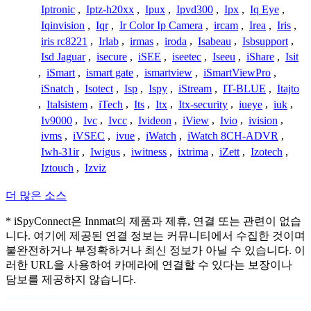
Iptronic
,
Iptz-h20xx
,
Ipux
,
Ipvd300
,
Ipx
,
Iq Eye
,
Iqinvision
,
Iqr
,
Ir Color Ip Camera
,
ircam
,
Irea
,
Iris
,
iris rc8221
,
Irlab
,
irmas
,
iroda
,
Isabeau
,
Isbsupport
,
Isd Jaguar
,
isecure
,
iSEE
,
iseetec
,
Iseeu
,
iShare
,
Isit
,
iSmart
,
ismart gate
,
ismartview
,
iSmartViewPro
,
iSnatch
,
Isotect
,
Isp
,
Ispy
,
iStream
,
IT-BLUE
,
Itajto
,
Italsistem
,
iTech
,
Its
,
Itx
,
Itx-security
,
iueye
,
iuk
,
Iv9000
,
Ivc
,
Ivcc
,
Ivideon
,
iView
,
Ivio
,
ivision
,
ivms
,
iVSEC
,
ivue
,
iWatch
,
iWatch 8CH-ADVR
,
Iwh-31ir
,
Iwigus
,
iwitness
,
ixtrima
,
iZett
,
Izotech
,
Iztouch
,
Izviz
더 많은 소스
* iSpyConnect은 Innmat의 제품과 제휴, 연결 또는 관련이 없습
니다. 여기에 제공된 연결 정보는 커뮤니티에서 수집한 것이며
불완전하거나 부정확하거나 최신 정보가 아닐 수 있습니다. 이
러한 URL을 사용하여 카메라에 연결할 수 있다는 보장이나
담보를 제공하지 않습니다.