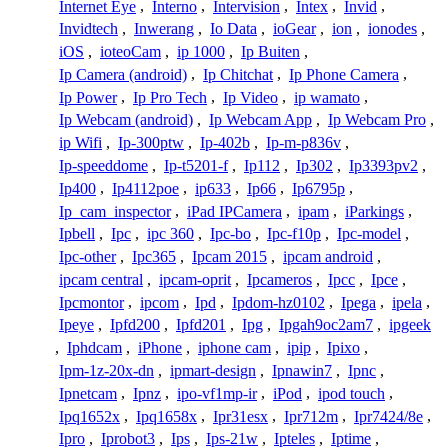
Internet Eye
,
Interno
,
Intervision
,
Intex
,
Invid
,
Invidtech
,
Inwerang
,
Io Data
,
ioGear
,
ion
,
ionodes
,
iOS
,
ioteoCam
,
ip 1000
,
Ip Buiten
,
Ip Camera (android)
,
Ip Chitchat
,
Ip Phone Camera
,
Ip Power
,
Ip Pro Tech
,
Ip Video
,
ip wamato
,
Ip Webcam (android)
,
Ip Webcam App
,
Ip Webcam Pro
,
ip Wifi
,
Ip-300ptw
,
Ip-402b
,
Ip-m-p836v
,
Ip-speeddome
,
Ip-t5201-f
,
Ip112
,
Ip302
,
Ip3393pv2
,
Ip400
,
Ip4112poe
,
ip633
,
Ip66
,
Ip6795p
,
Ip_cam_inspector
,
iPad IPCamera
,
ipam
,
iParkings
,
Ipbell
,
Ipc
,
ipc 360
,
Ipc-bo
,
Ipc-f10p
,
Ipc-model
,
Ipc-other
,
Ipc365
,
Ipcam 2015
,
ipcam android
,
ipcam central
,
ipcam-oprit
,
Ipcameros
,
Ipcc
,
Ipce
,
Ipcmontor
,
ipcom
,
Ipd
,
Ipdom-hz0102
,
Ipega
,
ipela
,
Ipeye
,
Ipfd200
,
Ipfd201
,
Ipg
,
Ipgah9oc2am7
,
ipgeek
,
Iphdcam
,
iPhone
,
iphone cam
,
ipip
,
Ipixo
,
Ipm-1z-20x-dn
,
ipmart-design
,
Ipnawin7
,
Ipnc
,
Ipnetcam
,
Ipnz
,
ipo-vf1mp-ir
,
iPod
,
ipod touch
,
Ipq1652x
,
Ipq1658x
,
Ipr31esx
,
Ipr712m
,
Ipr7424/8e
,
Ipro
,
Iprobot3
,
Ips
,
Ips-21w
,
Ipteles
,
Iptime
,