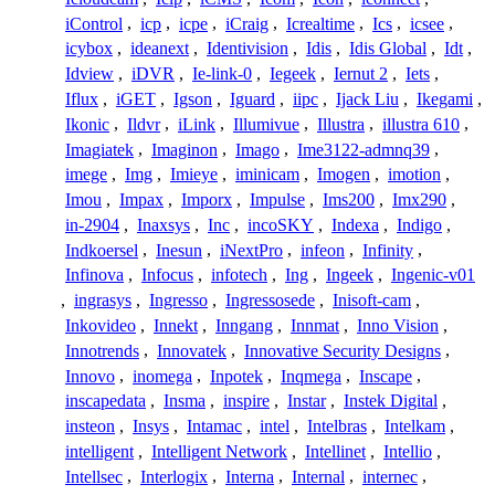
iControl
,
icp
,
icpe
,
iCraig
,
Icrealtime
,
Ics
,
icsee
,
icybox
,
ideanext
,
Identivision
,
Idis
,
Idis Global
,
Idt
,
Idview
,
iDVR
,
Ie-link-0
,
Iegeek
,
Iernut 2
,
Iets
,
Iflux
,
iGET
,
Igson
,
Iguard
,
iipc
,
Ijack Liu
,
Ikegami
,
Ikonic
,
Ildvr
,
iLink
,
Illumivue
,
Illustra
,
illustra 610
,
Imagiatek
,
Imaginon
,
Imago
,
Ime3122-admnq39
,
imege
,
Img
,
Imieye
,
iminicam
,
Imogen
,
imotion
,
Imou
,
Impax
,
Imporx
,
Impulse
,
Ims200
,
Imx290
,
in-2904
,
Inaxsys
,
Inc
,
incoSKY
,
Indexa
,
Indigo
,
Indkoersel
,
Inesun
,
iNextPro
,
infeon
,
Infinity
,
Infinova
,
Infocus
,
infotech
,
Ing
,
Ingeek
,
Ingenic-v01
,
ingrasys
,
Ingresso
,
Ingressosede
,
Inisoft-cam
,
Inkovideo
,
Innekt
,
Inngang
,
Innmat
,
Inno Vision
,
Innotrends
,
Innovatek
,
Innovative Security Designs
,
Innovo
,
inomega
,
Inpotek
,
Inqmega
,
Inscape
,
inscapedata
,
Insma
,
inspire
,
Instar
,
Instek Digital
,
insteon
,
Insys
,
Intamac
,
intel
,
Intelbras
,
Intelkam
,
intelligent
,
Intelligent Network
,
Intellinet
,
Intellio
,
Intellsec
,
Interlogix
,
Interna
,
Internal
,
internec
,