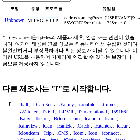
모델
유형
프로토콜
유알엘
/videostream.cgi?user=[USERNAME]&p
Unknown
MJPEG
HTTP
SSWORD]&resolution=32&rate=0
* iSpyConnect은 Ipteles의 제품과 제휴, 연결 또는 관련이 없습
니다. 여기에 제공된 연결 정보는 커뮤니티에서 수집한 것이며
불완전하거나 부정확하거나 최신 정보가 아닐 수 있습니다. 이
러한 URL을 사용하여 카메라에 연결할 수 있다는 보장이나
담보를 제공하지 않습니다.
다른 제조사는 "I"로 시작합니다.
I
i ball
,
I Can See
,
i-Family
,
i-mobile
,
i-tronics
,
i-Watcher
,
I30vd
,
i3DVR
,
i3international
,
I591b6f
,
iBaby
,
Ibcam
,
iBrido
,
Icam
,
icamera
,
icami
,
Icamview
,
iCan
,
Icantek
,
iCatch
,
icatchtek
,
iclear
,
Icloudcam
,
Iclp
,
iCMS
,
Icom
,
Icon
,
iconnect
,