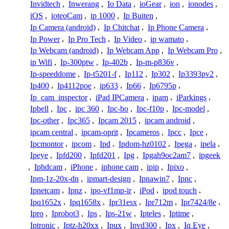
Invidtech
,
Inwerang
,
Io Data
,
ioGear
,
ion
,
ionodes
,
iOS
,
ioteoCam
,
ip 1000
,
Ip Buiten
,
Ip Camera (android)
,
Ip Chitchat
,
Ip Phone Camera
,
Ip Power
,
Ip Pro Tech
,
Ip Video
,
ip wamato
,
Ip Webcam (android)
,
Ip Webcam App
,
Ip Webcam Pro
,
ip Wifi
,
Ip-300ptw
,
Ip-402b
,
Ip-m-p836v
,
Ip-speeddome
,
Ip-t5201-f
,
Ip112
,
Ip302
,
Ip3393pv2
,
Ip400
,
Ip4112poe
,
ip633
,
Ip66
,
Ip6795p
,
Ip_cam_inspector
,
iPad IPCamera
,
ipam
,
iParkings
,
Ipbell
,
Ipc
,
ipc 360
,
Ipc-bo
,
Ipc-f10p
,
Ipc-model
,
Ipc-other
,
Ipc365
,
Ipcam 2015
,
ipcam android
,
ipcam central
,
ipcam-oprit
,
Ipcameros
,
Ipcc
,
Ipce
,
Ipcmontor
,
ipcom
,
Ipd
,
Ipdom-hz0102
,
Ipega
,
ipela
,
Ipeye
,
Ipfd200
,
Ipfd201
,
Ipg
,
Ipgah9oc2am7
,
ipgeek
,
Iphdcam
,
iPhone
,
iphone cam
,
ipip
,
Ipixo
,
Ipm-1z-20x-dn
,
ipmart-design
,
Ipnawin7
,
Ipnc
,
Ipnetcam
,
Ipnz
,
ipo-vf1mp-ir
,
iPod
,
ipod touch
,
Ipq1652x
,
Ipq1658x
,
Ipr31esx
,
Ipr712m
,
Ipr7424/8e
,
Ipro
,
Iprobot3
,
Ips
,
Ips-21w
,
Ipteles
,
Iptime
,
Iptronic
,
Iptz-h20xx
,
Ipux
,
Ipvd300
,
Ipx
,
Iq Eye
,