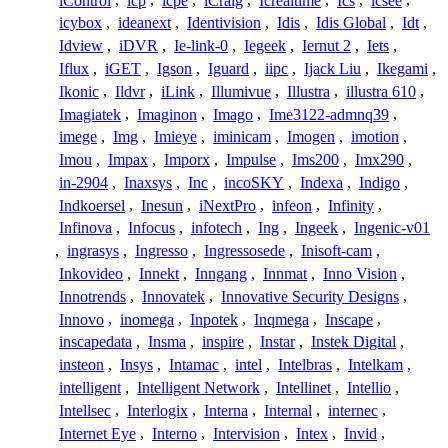
iControl
,
icp
,
icpe
,
iCraig
,
Icrealtime
,
Ics
,
icsee
,
icybox
,
ideanext
,
Identivision
,
Idis
,
Idis Global
,
Idt
,
Idview
,
iDVR
,
Ie-link-0
,
Iegeek
,
Iernut 2
,
Iets
,
Iflux
,
iGET
,
Igson
,
Iguard
,
iipc
,
Ijack Liu
,
Ikegami
,
Ikonic
,
Ildvr
,
iLink
,
Illumivue
,
Illustra
,
illustra 610
,
Imagiatek
,
Imaginon
,
Imago
,
Ime3122-admnq39
,
imege
,
Img
,
Imieye
,
iminicam
,
Imogen
,
imotion
,
Imou
,
Impax
,
Imporx
,
Impulse
,
Ims200
,
Imx290
,
in-2904
,
Inaxsys
,
Inc
,
incoSKY
,
Indexa
,
Indigo
,
Indkoersel
,
Inesun
,
iNextPro
,
infeon
,
Infinity
,
Infinova
,
Infocus
,
infotech
,
Ing
,
Ingeek
,
Ingenic-v01
,
ingrasys
,
Ingresso
,
Ingressosede
,
Inisoft-cam
,
Inkovideo
,
Innekt
,
Inngang
,
Innmat
,
Inno Vision
,
Innotrends
,
Innovatek
,
Innovative Security Designs
,
Innovo
,
inomega
,
Inpotek
,
Inqmega
,
Inscape
,
inscapedata
,
Insma
,
inspire
,
Instar
,
Instek Digital
,
insteon
,
Insys
,
Intamac
,
intel
,
Intelbras
,
Intelkam
,
intelligent
,
Intelligent Network
,
Intellinet
,
Intellio
,
Intellsec
,
Interlogix
,
Interna
,
Internal
,
internec
,
Internet Eye
,
Interno
,
Intervision
,
Intex
,
Invid
,