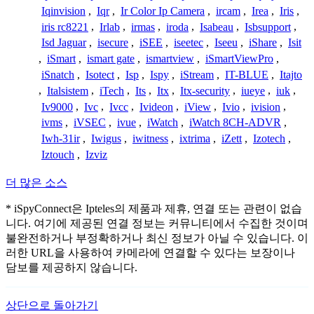
Iqinvision
,
Iqr
,
Ir Color Ip Camera
,
ircam
,
Irea
,
Iris
,
iris rc8221
,
Irlab
,
irmas
,
iroda
,
Isabeau
,
Isbsupport
,
Isd Jaguar
,
isecure
,
iSEE
,
iseetec
,
Iseeu
,
iShare
,
Isit
,
iSmart
,
ismart gate
,
ismartview
,
iSmartViewPro
,
iSnatch
,
Isotect
,
Isp
,
Ispy
,
iStream
,
IT-BLUE
,
Itajto
,
Italsistem
,
iTech
,
Its
,
Itx
,
Itx-security
,
iueye
,
iuk
,
Iv9000
,
Ivc
,
Ivcc
,
Ivideon
,
iView
,
Ivio
,
ivision
,
ivms
,
iVSEC
,
ivue
,
iWatch
,
iWatch 8CH-ADVR
,
Iwh-31ir
,
Iwigus
,
iwitness
,
ixtrima
,
iZett
,
Izotech
,
Iztouch
,
Izviz
더 많은 소스
* iSpyConnect은 Ipteles의 제품과 제휴, 연결 또는 관련이 없습
니다. 여기에 제공된 연결 정보는 커뮤니티에서 수집한 것이며
불완전하거나 부정확하거나 최신 정보가 아닐 수 있습니다. 이
러한 URL을 사용하여 카메라에 연결할 수 있다는 보장이나
담보를 제공하지 않습니다.
상단으로 돌아가기