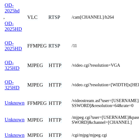
OD-
2025hd
,
VLC
RTSP
/cam[CHANNEL]/h264
OD-
2025HD
OD-
FFMPEG
RTSP
/11
2025HD
OD-
MJPEG
HTTP
/video.cgi?resolution=VGA
325HD
OD-
MJPEG
HTTP
/video.cgi?resolution=[WIDTH]x[H
325HD
/videostream.asf?user=[USERNAM
Unknown
FFMPEG
HTTP
SSWORD]&resolution=64&rate=0
/mjpeg.cgi?user=[USERNAME]&pas
Unknown
MJPEG
HTTP
SWORD]&channel=[CHANNEL]
MJPEG
HTTP
Unknown
/cgi/mjpg/mjpeg.cgi