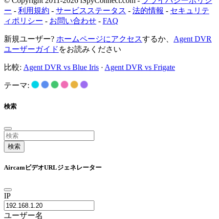
© Copyright 2011-2026 iSpyConnect.com -
プライバシーポリシ
ー
-
利用規約
-
サービスステータス
-
法的情報
-
セキュリテ
ィポリシー
-
お問い合わせ
-
FAQ
新規ユーザー?
ホームページにアクセス
するか、
Agent DVR
ユーザーガイド
をお読みください
比較:
Agent DVR vs Blue Iris
·
Agent DVR vs Frigate
テーマ:
検索
検索
AircamビデオURLジェネレーター
IP
ユーザー名