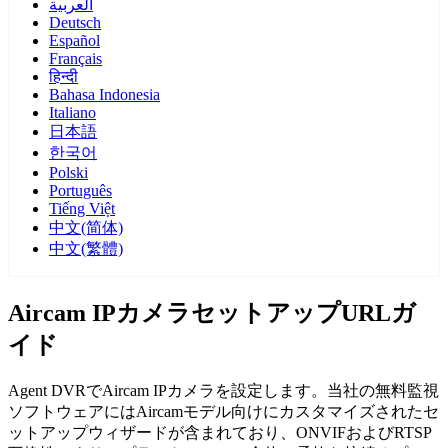
العربية
Deutsch
Español
Français
हिन्दी
Bahasa Indonesia
Italiano
日本語
한국어
Polski
Português
Tiếng Việt
中文(简体)
中文(繁體)
Aircam IPカメラセットアップURLガ
イド
Agent DVRでAircam IPカメラを設定します。当社の無料監視
ソフトウェアにはAircamモデル向けにカスタマイズされたセ
ットアップウィザードが含まれており、ONVIFおよびRTSP