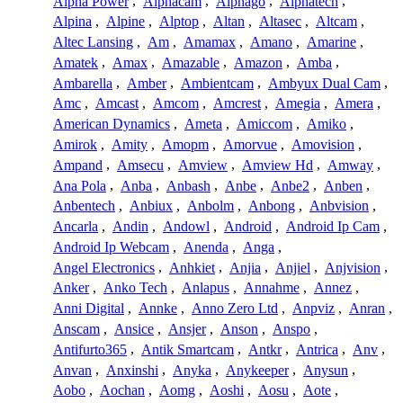
Alpha Power
,
Alphacam
,
Alphago
,
Alphatech
,
Alpina
,
Alpine
,
Alptop
,
Altan
,
Altasec
,
Altcam
,
Altec Lansing
,
Am
,
Amamax
,
Amano
,
Amarine
,
Amatek
,
Amax
,
Amazable
,
Amazon
,
Amba
,
Ambarella
,
Amber
,
Ambientcam
,
Ambyux Dual Cam
,
Amc
,
Amcast
,
Amcom
,
Amcrest
,
Amegia
,
Amera
,
American Dynamics
,
Ameta
,
Amiccom
,
Amiko
,
Amirok
,
Amity
,
Amopm
,
Amorvue
,
Amovision
,
Ampand
,
Amsecu
,
Amview
,
Amview Hd
,
Amway
,
Ana Pola
,
Anba
,
Anbash
,
Anbe
,
Anbe2
,
Anben
,
Anbentech
,
Anbiux
,
Anbolm
,
Anbong
,
Anbvision
,
Ancarla
,
Andin
,
Andowl
,
Android
,
Android Ip Cam
,
Android Ip Webcam
,
Anenda
,
Anga
,
Angel Electronics
,
Anhkiet
,
Anjia
,
Anjiel
,
Anjvision
,
Anker
,
Anko Tech
,
Anlapus
,
Annahme
,
Annez
,
Anni Digital
,
Annke
,
Anno Zero Ltd
,
Anpviz
,
Anran
,
Anscam
,
Ansice
,
Ansjer
,
Anson
,
Anspo
,
Antifurto365
,
Antik Smartcam
,
Antkr
,
Antrica
,
Anv
,
Anvan
,
Anxinshi
,
Anyka
,
Anykeeper
,
Anysun
,
Aobo
,
Aochan
,
Aomg
,
Aoshi
,
Aosu
,
Aote
,