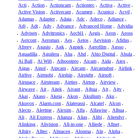
Acti
,
Action
,
Actioncam
,
Actiontec
,
Activa
,
Active
,
Active Vision
,
Activecam
,
Acumen
,
Acunico
,
Acvil
,
Adamas
,
Adapter
,
Adata
,
Adc
,
Adeco
,
Adiance
,
Adj
,
Adt
,
Adv
,
Advance
,
Advanced Home
,
Advidia
,
Advisen
,
Advitronics
,
Aecbl1
,
Aegis
,
Aeon
,
Aeoss
,
Aercont
,
Aeromax
,
Aes
,
Aetos
,
Aevision
,
Afidus
,
Afreey
,
Agasio
,
Agk
,
Agptek
,
Agrofilm
,
Agsso
,
Aguadilla
,
Aguilera
,
Aha
,
Ahd
,
Ahio Digital
,
Ahula
,
Ai Ball
,
Ai Wifi
,
Aiboostpro
,
Aicam
,
Aida
,
Aiex
,
Aigas
,
Ainol
,
Aipcam
,
Aircam
,
Aircamubnt
,
Airlink
,
Airlive
,
Airmobi
,
Airship
,
Airsight
,
Airsoft
,
Airspace
,
Airstream
,
Airties
,
Airtop
,
Airview
,
Airwave
,
Ait
,
Aitek
,
Aivant
,
Ajhua
,
Ajt
,
Ajtv
,
Akai
,
Akaso
,
Akeia
,
Akon
,
Aksilium
,
Aku
,
Akuvox
,
Alarm.com
,
Alaterassi
,
Alcatel
,
Alcon
,
Alecto
,
Alertme
,
Alexim
,
Alfa
,
Alfawise
,
Alhua
,
Ali
,
Ali Express
,
Alianza
,
Alias
,
Alibi
,
Aliendvr
,
Alinking
,
Alivision
,
All-in-one
,
Alliede
,
Allnet
,
Allsky
,
Alltec
,
Almacen
,
Alonma
,
Alp
,
Alpha
,