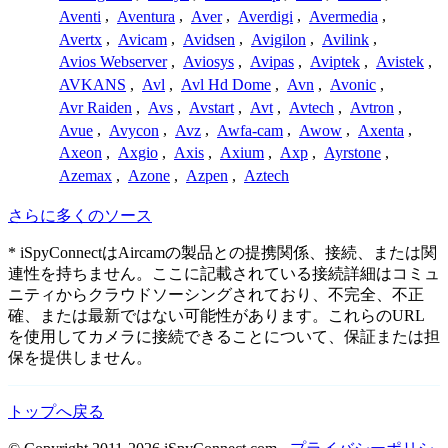
Aventi
,
Aventura
,
Aver
,
Averdigi
,
Avermedia
,
Avertx
,
Avicam
,
Avidsen
,
Avigilon
,
Avilink
,
Avios Webserver
,
Aviosys
,
Avipas
,
Aviptek
,
Avistek
,
AVKANS
,
Avl
,
Avl Hd Dome
,
Avn
,
Avonic
,
Avr Raiden
,
Avs
,
Avstart
,
Avt
,
Avtech
,
Avtron
,
Avue
,
Avycon
,
Avz
,
Awfa-cam
,
Awow
,
Axenta
,
Axeon
,
Axgio
,
Axis
,
Axium
,
Axp
,
Ayrstone
,
Azemax
,
Azone
,
Azpen
,
Aztech
さらに多くのソース
* iSpyConnectはAircamの製品との提携関係、接続、または関
連性を持ちません。ここに記載されている接続詳細はコミュ
ニティからクラウドソーシングされており、不完全、不正
確、または最新ではない可能性があります。これらのURL
を使用してカメラに接続できることについて、保証または担
保を提供しません。
トップへ戻る