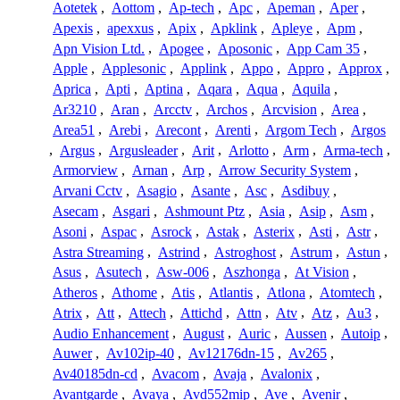
Aotetek
,
Aottom
,
Ap-tech
,
Apc
,
Apeman
,
Aper
,
Apexis
,
apexxus
,
Apix
,
Apklink
,
Apleye
,
Apm
,
Apn Vision Ltd.
,
Apogee
,
Aposonic
,
App Cam 35
,
Apple
,
Applesonic
,
Applink
,
Appo
,
Appro
,
Approx
,
Aprica
,
Apti
,
Aptina
,
Aqara
,
Aqua
,
Aquila
,
Ar3210
,
Aran
,
Arcctv
,
Archos
,
Arcvision
,
Area
,
Area51
,
Arebi
,
Arecont
,
Arenti
,
Argom Tech
,
Argos
,
Argus
,
Argusleader
,
Arit
,
Arlotto
,
Arm
,
Arma-tech
,
Armorview
,
Arnan
,
Arp
,
Arrow Security System
,
Arvani Cctv
,
Asagio
,
Asante
,
Asc
,
Asdibuy
,
Asecam
,
Asgari
,
Ashmount Ptz
,
Asia
,
Asip
,
Asm
,
Asoni
,
Aspac
,
Asrock
,
Astak
,
Asterix
,
Asti
,
Astr
,
Astra Streaming
,
Astrind
,
Astroghost
,
Astrum
,
Astun
,
Asus
,
Asutech
,
Asw-006
,
Aszhonga
,
At Vision
,
Atheros
,
Athome
,
Atis
,
Atlantis
,
Atlona
,
Atomtech
,
Atrix
,
Att
,
Attech
,
Attichd
,
Attn
,
Atv
,
Atz
,
Au3
,
Audio Enhancement
,
August
,
Auric
,
Aussen
,
Autoip
,
Auwer
,
Av102ip-40
,
Av12176dn-15
,
Av265
,
Av40185dn-cd
,
Avacom
,
Avaja
,
Avalonix
,
Avantgarde
,
Avaya
,
Avd552mip
,
Ave
,
Avenir
,