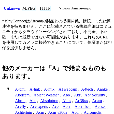
MJPEG
HTTP
Unknown
/video?submenu=mjpg
* iSpyConnectはAircamの製品との提携関係、接続、または関
連性を持ちません。ここに記載されている接続詳細はコミュ
ニティからクラウドソーシングされており、不完全、不正
確、または最新ではない可能性があります。これらのURL
を使用してカメラに接続できることについて、保証または担
保を提供しません。
他のメーカーは「A」で始まるものも
あります。
A
A-bmi
,
A-link
,
A-mtk
,
A1webcam
,
A4tech
,
Aanke
,
Abelcam
,
Abient Weather
,
Abo
,
Abr
,
Abr Security
,
Abron
,
Abs
,
Absolutron
,
Abus
,
Ac38xx
,
Acam
,
Accfly
,
Accsxperts
,
Ace
,
Acer
,
Aceri-bcn
,
Acesee
,
Achtertuin
,
Acm
,
Acm-v3002
,
Acor
,
Acromedia
,