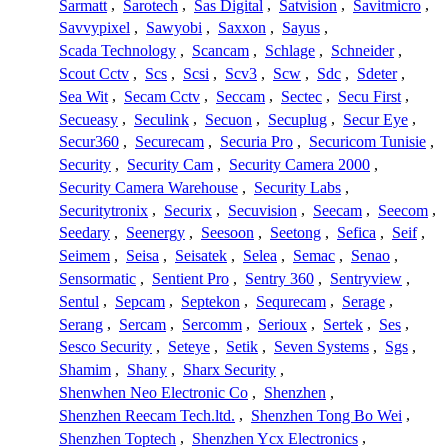
Sarmatt
,
Sarotech
,
Sas Digital
,
Satvision
,
Savitmicro
,
Savvypixel
,
Sawyobi
,
Saxxon
,
Sayus
,
Scada Technology
,
Scancam
,
Schlage
,
Schneider
,
Scout Cctv
,
Scs
,
Scsi
,
Scv3
,
Scw
,
Sdc
,
Sdeter
,
Sea Wit
,
Secam Cctv
,
Seccam
,
Sectec
,
Secu First
,
Secueasy
,
Seculink
,
Secuon
,
Secuplug
,
Secur Eye
,
Secur360
,
Securecam
,
Securia Pro
,
Securicom Tunisie
,
Security
,
Security Cam
,
Security Camera 2000
,
Security Camera Warehouse
,
Security Labs
,
Securitytronix
,
Securix
,
Secuvision
,
Seecam
,
Seecom
,
Seedary
,
Seenergy
,
Seesoon
,
Seetong
,
Sefica
,
Seif
,
Seimem
,
Seisa
,
Seisatek
,
Selea
,
Semac
,
Senao
,
Sensormatic
,
Sentient Pro
,
Sentry 360
,
Sentryview
,
Sentul
,
Sepcam
,
Septekon
,
Sequrecam
,
Serage
,
Serang
,
Sercam
,
Sercomm
,
Serioux
,
Sertek
,
Ses
,
Sesco Security
,
Seteye
,
Setik
,
Seven Systems
,
Sgs
,
Shamim
,
Shany
,
Sharx Security
,
Shenwhen Neo Electronic Co
,
Shenzhen
,
Shenzhen Reecam Tech.ltd.
,
Shenzhen Tong Bo Wei
,
Shenzhen Toptech
,
Shenzhen Ycx Electronics
,