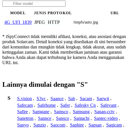
MODEL
JENIS
PROTOKOL
URL
JPEG
HTTP
4G_UFI_1839
/tmpfs/auto.jpg
* iSpyConnect tidak memiliki afiliasi, koneksi, atau asosiasi dengan
produk Solarcam. Detail koneksi yang disediakan di sini bersumber
dari komunitas dan mungkin tidak lengkap, tidak akurat, atau sudah
ketinggalan zaman. Kami tidak memberikan jaminan atau garansi
bahwa Anda akan dapat terhubung ke kamera Anda menggunakan
URL ini.
Lainnya dimulai dengan "S"
S
S.vision
,
S3vc
,
Saance
,
Sab
,
Sacam
,
Saewit
,
Safecam
,
Safehome
,
Safer
,
Safesky Cn
,
Safevant
,
Safire
,
Samgane
,
Samsco
,
Samsung
,
Sanan-cctv
,
Sanetron
,
Sannce
,
Sansco
,
Santachi
,
Santec-video
,
Sanyo
,
Sanzio
,
Saocom
,
Saphire
,
Sapsan
,
Saqicam
,