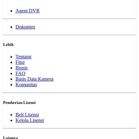
Agent DVR
Dokumen
Lebih
Tentang
Fitur
Bisnis
FAQ
Basis Data Kamera
Komunitas
Pemberian Lisensi
Beli Lisensi
Kelola Lisensi
Lainnya