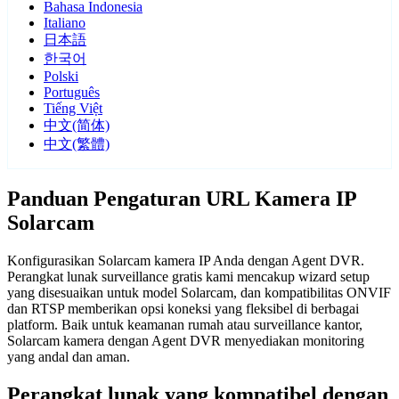
Bahasa Indonesia
Italiano
日本語
한국어
Polski
Português
Tiếng Việt
中文(简体)
中文(繁體)
Panduan Pengaturan URL Kamera IP
Solarcam
Konfigurasikan Solarcam kamera IP Anda dengan Agent DVR.
Perangkat lunak surveillance gratis kami mencakup wizard setup
yang disesuaikan untuk model Solarcam, dan kompatibilitas ONVIF
dan RTSP memberikan opsi koneksi yang fleksibel di berbagai
platform. Baik untuk keamanan rumah atau surveillance kantor,
Solarcam kamera dengan Agent DVR menyediakan monitoring
yang andal dan aman.
Perangkat lunak yang kompatibel dengan