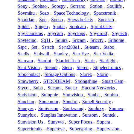
Sony
,
Soohao
,
Soospy
,
Sorrano
,
Sotion
,
Soullife
,
Sovmiku
,
Sozo
,
Space Technology
,
Spacetronik
,
Sparklan
,
Spc
,
Speco
,
Sperado Cctv
,
Spetslab
,
Spider
,
Spigen
,
Spotai
,
Spotcam
,
Sprint Cctv
,
Spy Cameras
,
Spycam
,
Spyclops
,
Spydroid
,
Spytech
,
Spytecinc
,
Sq11
,
Squira
,
Sricam
,
Sricctv
,
Srihome
,
Sspc
,
Sst
,
Sstech
,
St-nt280e1
,
St-team
,
Stabo
,
Stadis
,
Stalwall
,
Stanley
,
Star Eye
,
Star Vedia
,
Starcam
,
Stardot
,
Stardot Tech
,
Starir
,
Starlight
,
Start Vision
,
Steinel
,
Stem
,
Steren
,
Stipelectronics
,
Stopcontact
,
Storage Options
,
Storex
,
Storm
,
Strawberry
,
STROBEAM
,
Strongshine
,
Stuart Cam
,
Styco
,
Suba
,
Sucam
,
Sucjar
,
Sucura Networks
,
Sudvision
,
Sumpple
,
Sumvision
,
Sunba
,
Sunbio
,
Sunchan
,
Suncomm
,
Sundari
,
Sunell Security
,
Suneyes
,
Sunivision
,
Sunkwang
,
Sunluxy
,
Sunnex
,
Sunnylux
,
Sunplus Innovation
,
Sunsom
,
Suntek
,
Sunvision Us
,
Sunywo
,
Super Focus
,
Supera
,
Supercircuits
,
Supereye
,
Superspring
,
Supervision
,