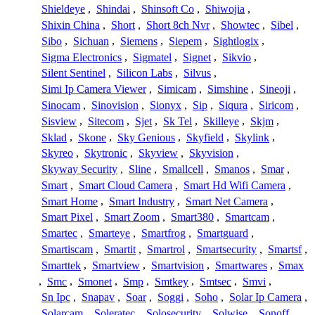
Shieldeye
,
Shindai
,
Shinsoft Co
,
Shiwojia
,
Shixin China
,
Short
,
Short 8ch Nvr
,
Showtec
,
Sibel
,
Sibo
,
Sichuan
,
Siemens
,
Siepem
,
Sightlogix
,
Sigma Electronics
,
Sigmatel
,
Signet
,
Sikvio
,
Silent Sentinel
,
Silicon Labs
,
Silvus
,
Simi Ip Camera Viewer
,
Simicam
,
Simshine
,
Sineoji
,
Sinocam
,
Sinovision
,
Sionyx
,
Sip
,
Siqura
,
Siricom
,
Sisview
,
Sitecom
,
Sjet
,
Sk Tel
,
Skilleye
,
Skjm
,
Sklad
,
Skone
,
Sky Genious
,
Skyfield
,
Skylink
,
Skyreo
,
Skytronic
,
Skyview
,
Skyvision
,
Skyway Security
,
Sline
,
Smallcell
,
Smanos
,
Smar
,
Smart
,
Smart Cloud Camera
,
Smart Hd Wifi Camera
,
Smart Home
,
Smart Industry
,
Smart Net Camera
,
Smart Pixel
,
Smart Zoom
,
Smart380
,
Smartcam
,
Smartec
,
Smarteye
,
Smartfrog
,
Smartguard
,
Smartiscam
,
Smartit
,
Smartrol
,
Smartsecurity
,
Smartsf
,
Smarttek
,
Smartview
,
Smartvision
,
Smartwares
,
Smax
,
Smc
,
Smonet
,
Smp
,
Smtkey
,
Smtsec
,
Smvi
,
Sn Ipc
,
Snapav
,
Soar
,
Soggi
,
Soho
,
Solar Ip Camera
,
Solarcam
,
Soleratec
,
Solosecurity
,
Solwise
,
Sonoff
,