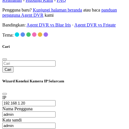
Keamanan
-
Hubungi Kami
-
FAQ
Pengguna baru?
Kunjungi halaman beranda
atau baca
panduan
pengguna Agent DVR
kami
Bandingkan:
Agent DVR vs Blue Iris
·
Agent DVR vs Frigate
Tema:
Cari
Cari
Wizard Koneksi Kamera IP Solarcam
IP
Nama Pengguna
Kata sandi