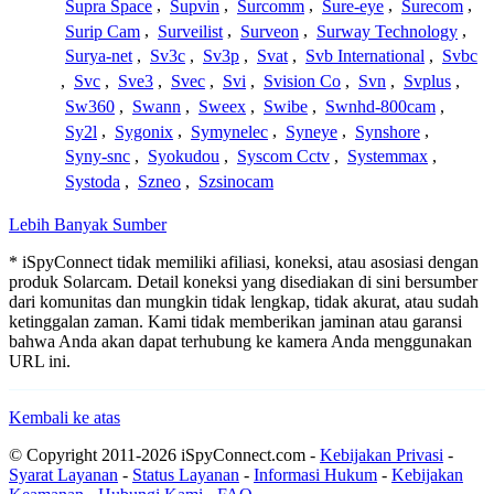
Supra Space
,
Supvin
,
Surcomm
,
Sure-eye
,
Surecom
,
Surip Cam
,
Surveilist
,
Surveon
,
Surway Technology
,
Surya-net
,
Sv3c
,
Sv3p
,
Svat
,
Svb International
,
Svbc
,
Svc
,
Sve3
,
Svec
,
Svi
,
Svision Co
,
Svn
,
Svplus
,
Sw360
,
Swann
,
Sweex
,
Swibe
,
Swnhd-800cam
,
Sy2l
,
Sygonix
,
Symynelec
,
Syneye
,
Synshore
,
Syny-snc
,
Syokudou
,
Syscom Cctv
,
Systemmax
,
Systoda
,
Szneo
,
Szsinocam
Lebih Banyak Sumber
* iSpyConnect tidak memiliki afiliasi, koneksi, atau asosiasi dengan
produk Solarcam. Detail koneksi yang disediakan di sini bersumber
dari komunitas dan mungkin tidak lengkap, tidak akurat, atau sudah
ketinggalan zaman. Kami tidak memberikan jaminan atau garansi
bahwa Anda akan dapat terhubung ke kamera Anda menggunakan
URL ini.
Kembali ke atas
© Copyright 2011-2026 iSpyConnect.com -
Kebijakan Privasi
-
Syarat Layanan
-
Status Layanan
-
Informasi Hukum
-
Kebijakan