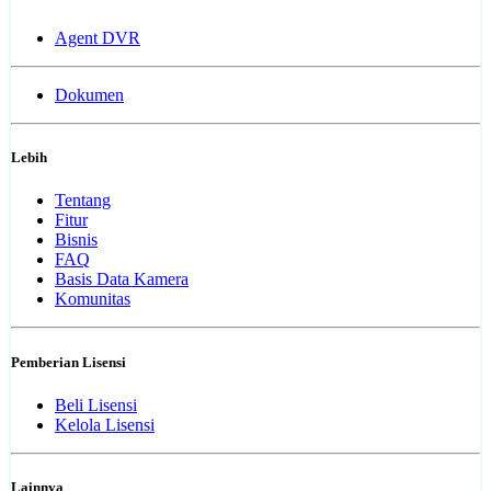
Agent DVR
Dokumen
Lebih
Tentang
Fitur
Bisnis
FAQ
Basis Data Kamera
Komunitas
Pemberian Lisensi
Beli Lisensi
Kelola Lisensi
Lainnya