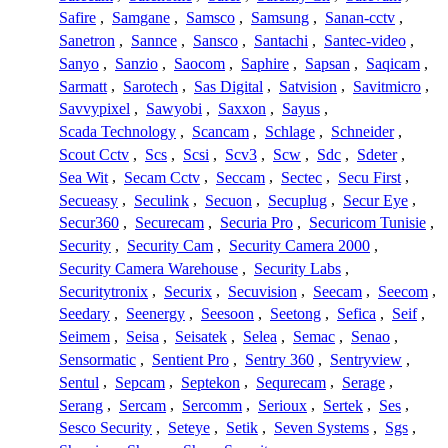
Safire
,
Samgane
,
Samsco
,
Samsung
,
Sanan-cctv
,
Sanetron
,
Sannce
,
Sansco
,
Santachi
,
Santec-video
,
Sanyo
,
Sanzio
,
Saocom
,
Saphire
,
Sapsan
,
Saqicam
,
Sarmatt
,
Sarotech
,
Sas Digital
,
Satvision
,
Savitmicro
,
Savvypixel
,
Sawyobi
,
Saxxon
,
Sayus
,
Scada Technology
,
Scancam
,
Schlage
,
Schneider
,
Scout Cctv
,
Scs
,
Scsi
,
Scv3
,
Scw
,
Sdc
,
Sdeter
,
Sea Wit
,
Secam Cctv
,
Seccam
,
Sectec
,
Secu First
,
Secueasy
,
Seculink
,
Secuon
,
Secuplug
,
Secur Eye
,
Secur360
,
Securecam
,
Securia Pro
,
Securicom Tunisie
,
Security
,
Security Cam
,
Security Camera 2000
,
Security Camera Warehouse
,
Security Labs
,
Securitytronix
,
Securix
,
Secuvision
,
Seecam
,
Seecom
,
Seedary
,
Seenergy
,
Seesoon
,
Seetong
,
Sefica
,
Seif
,
Seimem
,
Seisa
,
Seisatek
,
Selea
,
Semac
,
Senao
,
Sensormatic
,
Sentient Pro
,
Sentry 360
,
Sentryview
,
Sentul
,
Sepcam
,
Septekon
,
Sequrecam
,
Serage
,
Serang
,
Sercam
,
Sercomm
,
Serioux
,
Sertek
,
Ses
,
Sesco Security
,
Seteye
,
Setik
,
Seven Systems
,
Sgs
,