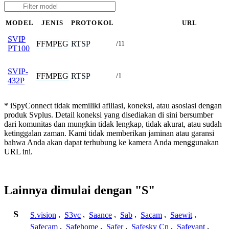
MODEL
JENIS
PROTOKOL
URL
SVIP
FFMPEG
RTSP
/11
PT100
SVIP-
FFMPEG
RTSP
/1
432P
* iSpyConnect tidak memiliki afiliasi, koneksi, atau asosiasi dengan
produk Svplus. Detail koneksi yang disediakan di sini bersumber
dari komunitas dan mungkin tidak lengkap, tidak akurat, atau sudah
ketinggalan zaman. Kami tidak memberikan jaminan atau garansi
bahwa Anda akan dapat terhubung ke kamera Anda menggunakan
URL ini.
Lainnya dimulai dengan "S"
S
S.vision
,
S3vc
,
Saance
,
Sab
,
Sacam
,
Saewit
,
Safecam
,
Safehome
,
Safer
,
Safesky Cn
,
Safevant
,