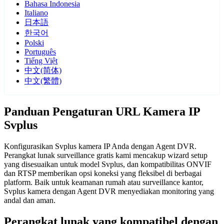
Bahasa Indonesia
Italiano
日本語
한국어
Polski
Português
Tiếng Việt
中文(简体)
中文(繁體)
Panduan Pengaturan URL Kamera IP
Svplus
Konfigurasikan Svplus kamera IP Anda dengan Agent DVR.
Perangkat lunak surveillance gratis kami mencakup wizard setup
yang disesuaikan untuk model Svplus, dan kompatibilitas ONVIF
dan RTSP memberikan opsi koneksi yang fleksibel di berbagai
platform. Baik untuk keamanan rumah atau surveillance kantor,
Svplus kamera dengan Agent DVR menyediakan monitoring yang
andal dan aman.
Perangkat lunak yang kompatibel dengan