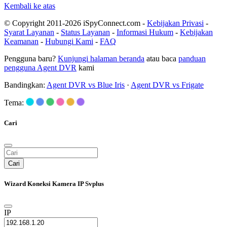
Kembali ke atas
© Copyright 2011-2026 iSpyConnect.com -
Kebijakan Privasi
-
Syarat Layanan
-
Status Layanan
-
Informasi Hukum
-
Kebijakan
Keamanan
-
Hubungi Kami
-
FAQ
Pengguna baru?
Kunjungi halaman beranda
atau baca
panduan
pengguna Agent DVR
kami
Bandingkan:
Agent DVR vs Blue Iris
·
Agent DVR vs Frigate
Tema:
Cari
Cari
Wizard Koneksi Kamera IP Svplus
IP