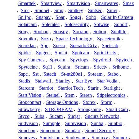
Smarttek
,
Smartview
,
Smartvision
,
Smartwares
,
Smax
,
Smc
,
Smonet
,
Smp
,
Smtkey
,
Smtsec
,
Smvi
,
Sn Ipc
,
Snapav
,
Soar
,
Soggi
,
Soho
,
Solar Ip Camera
,
Solarcam
,
Soleratec
,
Solosecurity
,
Solwise
,
Sonoff
,
Sony
,
Soohao
,
Soospy
,
Sorrano
,
Sotion
,
Soullife
,
Sovmiku
,
Sozo
,
Space Technology
,
Spacetronik
,
Sparklan
,
Spc
,
Speco
,
Sperado Cctv
,
Spetslab
,
Spider
,
Spigen
,
Spotai
,
Spotcam
,
Sprint Cctv
,
Spy Cameras
,
Spycam
,
Spyclops
,
Spydroid
,
Spytech
,
Spytecinc
,
Sq11
,
Squira
,
Sricam
,
Sricctv
,
Srihome
,
Sspc
,
Sst
,
Sstech
,
St-nt280e1
,
St-team
,
Stabo
,
Stadis
,
Stalwall
,
Stanley
,
Star Eye
,
Star Vedia
,
Starcam
,
Stardot
,
Stardot Tech
,
Starir
,
Starlight
,
Start Vision
,
Steinel
,
Stem
,
Steren
,
Stipelectronics
,
Stopcontact
,
Storage Options
,
Storex
,
Storm
,
Strawberry
,
STROBEAM
,
Strongshine
,
Stuart Cam
,
Styco
,
Suba
,
Sucam
,
Sucjar
,
Sucura Networks
,
Sudvision
,
Sumpple
,
Sumvision
,
Sunba
,
Sunbio
,
Sunchan
,
Suncomm
,
Sundari
,
Sunell Security
,
Suneyes
,
Sunivision
,
Sunkwang
,
Sunluxy
,
Sunnex
,