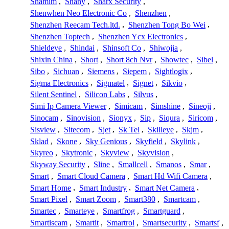
Shamim
,
Shany
,
Sharx Security
,
Shenwhen Neo Electronic Co
,
Shenzhen
,
Shenzhen Reecam Tech.ltd.
,
Shenzhen Tong Bo Wei
,
Shenzhen Toptech
,
Shenzhen Ycx Electronics
,
Shieldeye
,
Shindai
,
Shinsoft Co
,
Shiwojia
,
Shixin China
,
Short
,
Short 8ch Nvr
,
Showtec
,
Sibel
,
Sibo
,
Sichuan
,
Siemens
,
Siepem
,
Sightlogix
,
Sigma Electronics
,
Sigmatel
,
Signet
,
Sikvio
,
Silent Sentinel
,
Silicon Labs
,
Silvus
,
Simi Ip Camera Viewer
,
Simicam
,
Simshine
,
Sineoji
,
Sinocam
,
Sinovision
,
Sionyx
,
Sip
,
Siqura
,
Siricom
,
Sisview
,
Sitecom
,
Sjet
,
Sk Tel
,
Skilleye
,
Skjm
,
Sklad
,
Skone
,
Sky Genious
,
Skyfield
,
Skylink
,
Skyreo
,
Skytronic
,
Skyview
,
Skyvision
,
Skyway Security
,
Sline
,
Smallcell
,
Smanos
,
Smar
,
Smart
,
Smart Cloud Camera
,
Smart Hd Wifi Camera
,
Smart Home
,
Smart Industry
,
Smart Net Camera
,
Smart Pixel
,
Smart Zoom
,
Smart380
,
Smartcam
,
Smartec
,
Smarteye
,
Smartfrog
,
Smartguard
,
Smartiscam
,
Smartit
,
Smartrol
,
Smartsecurity
,
Smartsf
,