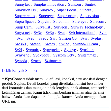
Sunnylux
,
Sunplus Innovation
,
Sunsom
,
Suntek
,
Sunvision Us
,
Sunywo
,
Super Focus
,
Supera
,
Supercircuits
,
Supereye
,
Superspring
,
Supervision
,
Supra Space
,
Supvin
,
Surcomm
,
Sure-eye
,
Surecom
,
Surip Cam
,
Surveilist
,
Surveon
,
Surway Technology
,
Surya-net
,
Sv3c
,
Sv3p
,
Svat
,
Svb International
,
Svbc
,
Svc
,
Sve3
,
Svec
,
Svi
,
Svision Co
,
Svn
,
Svplus
,
Sw360
,
Swann
,
Sweex
,
Swibe
,
Swnhd-800cam
,
Sy2l
,
Sygonix
,
Symynelec
,
Syneye
,
Synshore
,
Syny-snc
,
Syokudou
,
Syscom Cctv
,
Systemmax
,
Systoda
,
Szneo
,
Szsinocam
Lebih Banyak Sumber
* iSpyConnect tidak memiliki afiliasi, koneksi, atau asosiasi dengan
produk Svplus. Detail koneksi yang disediakan di sini bersumber
dari komunitas dan mungkin tidak lengkap, tidak akurat, atau sudah
ketinggalan zaman. Kami tidak memberikan jaminan atau garansi
bahwa Anda akan dapat terhubung ke kamera Anda menggunakan
URL ini.