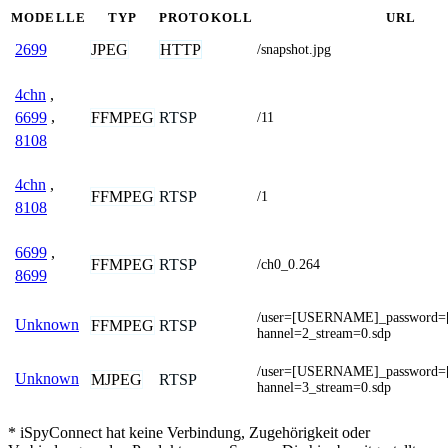
MODELLE
TYP
PROTOKOLL
URL
JPEG
HTTP
2699
/snapshot.jpg
4chn
,
FFMPEG
RTSP
6699
,
/11
8108
4chn
,
FFMPEG
RTSP
/1
8108
6699
,
FFMPEG
RTSP
/ch0_0.264
8699
/user=[USERNAME]_password
Unknown
FFMPEG
RTSP
hannel=2_stream=0.sdp
/user=[USERNAME]_password
Unknown
MJPEG
RTSP
hannel=3_stream=0.sdp
* iSpyConnect hat keine Verbindung, Zugehörigkeit oder