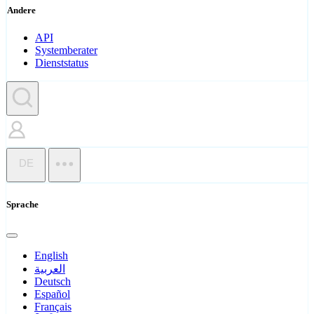
Andere
API
Systemberater
Dienststatus
DE
Sprache
English
العربية
Deutsch
Español
Français