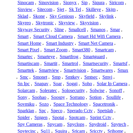
Sinocam
,
Sinovision
,
Sionyx
,
Sip
,
Siqura
,
Siricom
,
Sisview
,
Sitecom
,
Sjet
,
Sk Tel
,
Skilleye
,
Skjm
,
Sklad
,
Skone
,
Sky Genious
,
Skyfield
,
Skylink
,
Skyreo
,
Skytronic
,
Skyview
,
Skyvision
,
Skyway Security
,
Sline
,
Smallcell
,
Smanos
,
Smar
,
Smart
,
Smart Cloud Camera
,
Smart Hd Wifi Camera
,
Smart Home
,
Smart Industry
,
Smart Net Camera
,
Smart Pixel
,
Smart Zoom
,
Smart380
,
Smartcam
,
Smartec
,
Smarteye
,
Smartfrog
,
Smartguard
,
Smartiscam
,
Smartit
,
Smartrol
,
Smartsecurity
,
Smartsf
,
Smarttek
,
Smartview
,
Smartvision
,
Smartwares
,
Smax
,
Smc
,
Smonet
,
Smp
,
Smtkey
,
Smtsec
,
Smvi
,
Sn Ipc
,
Snapav
,
Soar
,
Soggi
,
Soho
,
Solar Ip Camera
,
Solarcam
,
Soleratec
,
Solosecurity
,
Solwise
,
Sonoff
,
Sony
,
Soohao
,
Soospy
,
Sorrano
,
Sotion
,
Soullife
,
Sovmiku
,
Sozo
,
Space Technology
,
Spacetronik
,
Sparklan
,
Spc
,
Speco
,
Sperado Cctv
,
Spetslab
,
Spider
,
Spigen
,
Spotai
,
Spotcam
,
Sprint Cctv
,
Spy Cameras
,
Spycam
,
Spyclops
,
Spydroid
,
Spytech
,
Spytecinc
,
Sq11
,
Squira
,
Sricam
,
Sricctv
,
Srihome
,