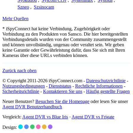
Syokudou
,
Syscom Cctv
,
Systemmax
,
Systoda
,
Szneo
,
Szsinocam
Mehr Quellen
* iSpyConnect hat keine Verbindung, Zugehörigkeit oder
Verbindung zu den Produkten von Sansco. Die hier bereitgestellten
Verbindungsdetails wurden von der Community zusammengestellt
und können unvollständig, ungenau oder veraltet sein. Wir geben
keine Garantie oder Gewährleistung dafür, dass Sie sich mit Ihren
Kameras über diese URLs verbinden können.
Zurück nach oben
© Copyright 2011-2026 iSpyConnect.com -
Datenschutzrichtlinie
-
Nutzungsbedingungen
-
Dienststatus
-
Rechtliche Informationen
-
Sicherheitsrichtlinie
-
Kontaktieren Sie uns
-
Häufig gestellte Fragen
Neuer Benutzer?
Besuchen Sie die Homepage
oder lesen Sie unser
Agent DVR Benutzerhandbuch
Vergleich:
Agent DVR vs Blue Iris
·
Agent DVR vs Frigate
Design: