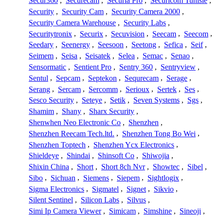
Secur360
,
Securecam
,
Securia Pro
,
Securicom Tunisie
,
Security
,
Security Cam
,
Security Camera 2000
,
Security Camera Warehouse
,
Security Labs
,
Securitytronix
,
Securix
,
Secuvision
,
Seecam
,
Seecom
,
Seedary
,
Seenergy
,
Seesoon
,
Seetong
,
Sefica
,
Seif
,
Seimem
,
Seisa
,
Seisatek
,
Selea
,
Semac
,
Senao
,
Sensormatic
,
Sentient Pro
,
Sentry 360
,
Sentryview
,
Sentul
,
Sepcam
,
Septekon
,
Sequrecam
,
Serage
,
Serang
,
Sercam
,
Sercomm
,
Serioux
,
Sertek
,
Ses
,
Sesco Security
,
Seteye
,
Setik
,
Seven Systems
,
Sgs
,
Shamim
,
Shany
,
Sharx Security
,
Shenwhen Neo Electronic Co
,
Shenzhen
,
Shenzhen Reecam Tech.ltd.
,
Shenzhen Tong Bo Wei
,
Shenzhen Toptech
,
Shenzhen Ycx Electronics
,
Shieldeye
,
Shindai
,
Shinsoft Co
,
Shiwojia
,
Shixin China
,
Short
,
Short 8ch Nvr
,
Showtec
,
Sibel
,
Sibo
,
Sichuan
,
Siemens
,
Siepem
,
Sightlogix
,
Sigma Electronics
,
Sigmatel
,
Signet
,
Sikvio
,
Silent Sentinel
,
Silicon Labs
,
Silvus
,
Simi Ip Camera Viewer
,
Simicam
,
Simshine
,
Sineoji
,