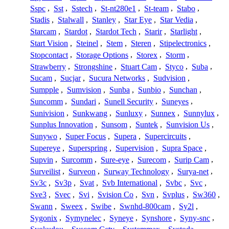
Sspc
,
Sst
,
Sstech
,
St-nt280e1
,
St-team
,
Stabo
,
Stadis
,
Stalwall
,
Stanley
,
Star Eye
,
Star Vedia
,
Starcam
,
Stardot
,
Stardot Tech
,
Starir
,
Starlight
,
Start Vision
,
Steinel
,
Stem
,
Steren
,
Stipelectronics
,
Stopcontact
,
Storage Options
,
Storex
,
Storm
,
Strawberry
,
Strongshine
,
Stuart Cam
,
Styco
,
Suba
,
Sucam
,
Sucjar
,
Sucura Networks
,
Sudvision
,
Sumpple
,
Sumvision
,
Sunba
,
Sunbio
,
Sunchan
,
Suncomm
,
Sundari
,
Sunell Security
,
Suneyes
,
Sunivision
,
Sunkwang
,
Sunluxy
,
Sunnex
,
Sunnylux
,
Sunplus Innovation
,
Sunsom
,
Suntek
,
Sunvision Us
,
Sunywo
,
Super Focus
,
Supera
,
Supercircuits
,
Supereye
,
Superspring
,
Supervision
,
Supra Space
,
Supvin
,
Surcomm
,
Sure-eye
,
Surecom
,
Surip Cam
,
Surveilist
,
Surveon
,
Surway Technology
,
Surya-net
,
Sv3c
,
Sv3p
,
Svat
,
Svb International
,
Svbc
,
Svc
,
Sve3
,
Svec
,
Svi
,
Svision Co
,
Svn
,
Svplus
,
Sw360
,
Swann
,
Sweex
,
Swibe
,
Swnhd-800cam
,
Sy2l
,
Sygonix
,
Symynelec
,
Syneye
,
Synshore
,
Syny-snc
,