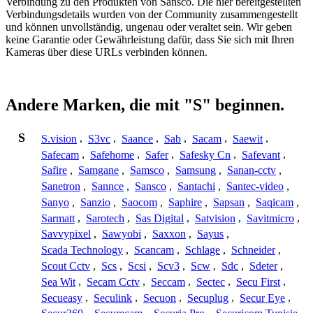
Verbindung zu den Produkten von Sansco. Die hier bereitgestellten
Verbindungsdetails wurden von der Community zusammengestellt
und können unvollständig, ungenau oder veraltet sein. Wir geben
keine Garantie oder Gewährleistung dafür, dass Sie sich mit Ihren
Kameras über diese URLs verbinden können.
Andere Marken, die mit "S" beginnen.
S
S.vision
,
S3vc
,
Saance
,
Sab
,
Sacam
,
Saewit
,
Safecam
,
Safehome
,
Safer
,
Safesky Cn
,
Safevant
,
Safire
,
Samgane
,
Samsco
,
Samsung
,
Sanan-cctv
,
Sanetron
,
Sannce
,
Sansco
,
Santachi
,
Santec-video
,
Sanyo
,
Sanzio
,
Saocom
,
Saphire
,
Sapsan
,
Saqicam
,
Sarmatt
,
Sarotech
,
Sas Digital
,
Satvision
,
Savitmicro
,
Savvypixel
,
Sawyobi
,
Saxxon
,
Sayus
,
Scada Technology
,
Scancam
,
Schlage
,
Schneider
,
Scout Cctv
,
Scs
,
Scsi
,
Scv3
,
Scw
,
Sdc
,
Sdeter
,
Sea Wit
,
Secam Cctv
,
Seccam
,
Sectec
,
Secu First
,
Secueasy
,
Seculink
,
Secuon
,
Secuplug
,
Secur Eye
,