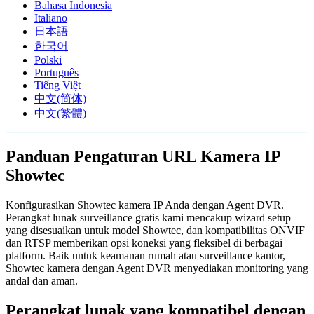
Bahasa Indonesia
Italiano
日本語
한국어
Polski
Português
Tiếng Việt
中文(简体)
中文(繁體)
Panduan Pengaturan URL Kamera IP
Showtec
Konfigurasikan Showtec kamera IP Anda dengan Agent DVR.
Perangkat lunak surveillance gratis kami mencakup wizard setup
yang disesuaikan untuk model Showtec, dan kompatibilitas ONVIF
dan RTSP memberikan opsi koneksi yang fleksibel di berbagai
platform. Baik untuk keamanan rumah atau surveillance kantor,
Showtec kamera dengan Agent DVR menyediakan monitoring yang
andal dan aman.
Perangkat lunak yang kompatibel dengan