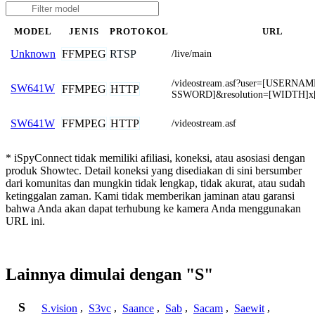
MODEL
JENIS
PROTOKOL
URL
FFMPEG
RTSP
Unknown
/live/main
/videostream.asf?user=[USERNA
SW641W
FFMPEG
HTTP
SSWORD]&resolution=[WIDTH]
FFMPEG
HTTP
SW641W
/videostream.asf
* iSpyConnect tidak memiliki afiliasi, koneksi, atau asosiasi dengan
produk Showtec. Detail koneksi yang disediakan di sini bersumber
dari komunitas dan mungkin tidak lengkap, tidak akurat, atau sudah
ketinggalan zaman. Kami tidak memberikan jaminan atau garansi
bahwa Anda akan dapat terhubung ke kamera Anda menggunakan
URL ini.
Lainnya dimulai dengan "S"
S
S.vision
,
S3vc
,
Saance
,
Sab
,
Sacam
,
Saewit
,