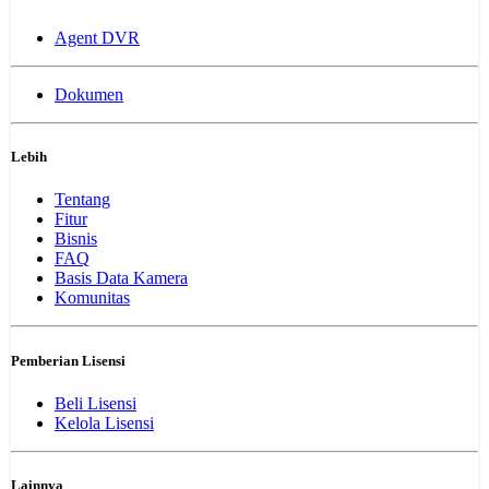
Agent DVR
Dokumen
Lebih
Tentang
Fitur
Bisnis
FAQ
Basis Data Kamera
Komunitas
Pemberian Lisensi
Beli Lisensi
Kelola Lisensi
Lainnya