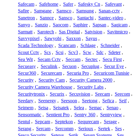
Safecam
,
Safehome
,
Safer
,
Safesky Cn
,
Safevant
,
Safire
,
Samgane
,
Samsco
,
Samsung
,
Sanan-cctv
,
Sanetron
,
Sannce
,
Sansco
,
Santachi
,
Santec-video
,
Sanyo
,
Sanzio
,
Saocom
,
Saphire
,
Sapsan
,
Saqicam
,
Sarmatt
,
Sarotech
,
Sas Digital
,
Satvision
,
Savitmicro
,
Savvypixel
,
Sawyobi
,
Saxxon
,
Sayus
,
Scada Technology
,
Scancam
,
Schlage
,
Schneider
,
Scout Cctv
,
Scs
,
Scsi
,
Scv3
,
Scw
,
Sdc
,
Sdeter
,
Sea Wit
,
Secam Cctv
,
Seccam
,
Sectec
,
Secu First
,
Secueasy
,
Seculink
,
Secuon
,
Secuplug
,
Secur Eye
,
Secur360
,
Securecam
,
Securia Pro
,
Securicom Tunisie
,
Security
,
Security Cam
,
Security Camera 2000
,
Security Camera Warehouse
,
Security Labs
,
Securitytronix
,
Securix
,
Secuvision
,
Seecam
,
Seecom
,
Seedary
,
Seenergy
,
Seesoon
,
Seetong
,
Sefica
,
Seif
,
Seimem
,
Seisa
,
Seisatek
,
Selea
,
Semac
,
Senao
,
Sensormatic
,
Sentient Pro
,
Sentry 360
,
Sentryview
,
Sentul
,
Sepcam
,
Septekon
,
Sequrecam
,
Serage
,
Serang
,
Sercam
,
Sercomm
,
Serioux
,
Sertek
,
Ses
,
Sesco Security
,
Seteye
,
Setik
,
Seven Systems
,
Sgs
,