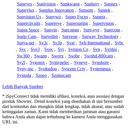
Suneyes
,
Sunivision
,
Sunkwang
,
Sunluxy
,
Sunnex
,
Sunnylux
,
Sunplus Innovation
,
Sunsom
,
Suntek
,
Sunvision Us
,
Sunywo
,
Super Focus
,
Supera
,
Supercircuits
,
Supereye
,
Superspring
,
Supervision
,
Supra Space
,
Supvin
,
Surcomm
,
Sure-eye
,
Surecom
,
Surip Cam
,
Surveilist
,
Surveon
,
Surway Technology
,
Surya-net
,
Sv3c
,
Sv3p
,
Svat
,
Svb International
,
Svbc
,
Svc
,
Sve3
,
Svec
,
Svi
,
Svision Co
,
Svn
,
Svplus
,
Sw360
,
Swann
,
Sweex
,
Swibe
,
Swnhd-800cam
,
Sy2l
,
Sygonix
,
Symynelec
,
Syneye
,
Synshore
,
Syny-snc
,
Syokudou
,
Syscom Cctv
,
Systemmax
,
Systoda
,
Szneo
,
Szsinocam
Lebih Banyak Sumber
* iSpyConnect tidak memiliki afiliasi, koneksi, atau asosiasi dengan
produk Showtec. Detail koneksi yang disediakan di sini bersumber
dari komunitas dan mungkin tidak lengkap, tidak akurat, atau sudah
ketinggalan zaman. Kami tidak memberikan jaminan atau garansi
bahwa Anda akan dapat terhubung ke kamera Anda menggunakan
URL ini.