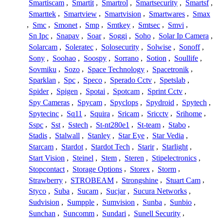
Smartiscam
,
Smartit
,
Smartrol
,
Smartsecurity
,
Smartsf
,
Smarttek
,
Smartview
,
Smartvision
,
Smartwares
,
Smax
,
Smc
,
Smonet
,
Smp
,
Smtkey
,
Smtsec
,
Smvi
,
Sn Ipc
,
Snapav
,
Soar
,
Soggi
,
Soho
,
Solar Ip Camera
,
Solarcam
,
Soleratec
,
Solosecurity
,
Solwise
,
Sonoff
,
Sony
,
Soohao
,
Soospy
,
Sorrano
,
Sotion
,
Soullife
,
Sovmiku
,
Sozo
,
Space Technology
,
Spacetronik
,
Sparklan
,
Spc
,
Speco
,
Sperado Cctv
,
Spetslab
,
Spider
,
Spigen
,
Spotai
,
Spotcam
,
Sprint Cctv
,
Spy Cameras
,
Spycam
,
Spyclops
,
Spydroid
,
Spytech
,
Spytecinc
,
Sq11
,
Squira
,
Sricam
,
Sricctv
,
Srihome
,
Sspc
,
Sst
,
Sstech
,
St-nt280e1
,
St-team
,
Stabo
,
Stadis
,
Stalwall
,
Stanley
,
Star Eye
,
Star Vedia
,
Starcam
,
Stardot
,
Stardot Tech
,
Starir
,
Starlight
,
Start Vision
,
Steinel
,
Stem
,
Steren
,
Stipelectronics
,
Stopcontact
,
Storage Options
,
Storex
,
Storm
,
Strawberry
,
STROBEAM
,
Strongshine
,
Stuart Cam
,
Styco
,
Suba
,
Sucam
,
Sucjar
,
Sucura Networks
,
Sudvision
,
Sumpple
,
Sumvision
,
Sunba
,
Sunbio
,
Sunchan
,
Suncomm
,
Sundari
,
Sunell Security
,