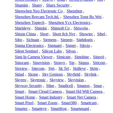
Shamim
,
Shany
,
Sharx Security
,
Shenwhen Neo Electronic Co
,
Shenzhen
,
Shenzhen Reecam Tech.ltd.
,
Shenzhen Tong Bo Wei
,
Shenzhen Toptech
,
Shenzhen Ycx Electronics
,
Shieldeye
,
Shindai
,
Shinsoft Co
,
Shiwojia
,
Shixin China
,
Short
,
Short 8ch Nvr
,
Showtec
,
Sibel
,
Sibo
,
Sichuan
,
Siemens
,
Siepem
,
Sightlogix
,
Sigma Electronics
,
Sigmatel
,
Signet
,
Sikvio
,
Silent Sentinel
,
Silicon Labs
,
Silvus
,
Simi Ip Camera Viewer
,
Simicam
,
Simshine
,
Sineoji
,
Sinocam
,
Sinovision
,
Sionyx
,
Sip
,
Siqura
,
Siricom
,
Sisview
,
Sitecom
,
Sjet
,
Sk Tel
,
Skilleye
,
Skjm
,
Sklad
,
Skone
,
Sky Genious
,
Skyfield
,
Skylink
,
Skyreo
,
Skytronic
,
Skyview
,
Skyvision
,
Skyway Security
,
Sline
,
Smallcell
,
Smanos
,
Smar
,
Smart
,
Smart Cloud Camera
,
Smart Hd Wifi Camera
,
Smart Home
,
Smart Industry
,
Smart Net Camera
,
Smart Pixel
,
Smart Zoom
,
Smart380
,
Smartcam
,
Smartec
,
Smarteye
,
Smartfrog
,
Smartguard
,