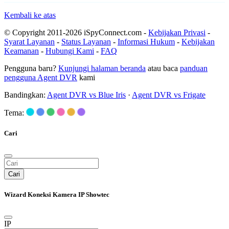
Kembali ke atas
© Copyright 2011-2026 iSpyConnect.com -
Kebijakan Privasi
-
Syarat Layanan
-
Status Layanan
-
Informasi Hukum
-
Kebijakan
Keamanan
-
Hubungi Kami
-
FAQ
Pengguna baru?
Kunjungi halaman beranda
atau baca
panduan
pengguna Agent DVR
kami
Bandingkan:
Agent DVR vs Blue Iris
·
Agent DVR vs Frigate
Tema:
Cari
Cari
Wizard Koneksi Kamera IP Showtec
IP