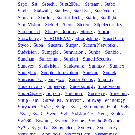
Sspc
,
Sst
,
Sstech
,
St-nt280e1
,
St-team
,
Stabo
,
Stadis
,
Stalwall
,
Stanley
,
Star Eye
,
Star Vedia
,
Starcam
,
Stardot
,
Stardot Tech
,
Starir
,
Starlight
,
Start Vision
,
Steinel
,
Stem
,
Steren
,
Stipelectronics
,
Stopcontact
,
Storage Options
,
Storex
,
Storm
,
Strawberry
,
STROBEAM
,
Strongshine
,
Stuart Cam
,
Styco
,
Suba
,
Sucam
,
Sucjar
,
Sucura Networks
,
Sudvision
,
Sumpple
,
Sumvision
,
Sunba
,
Sunbio
,
Sunchan
,
Suncomm
,
Sundari
,
Sunell Security
,
Suneyes
,
Sunivision
,
Sunkwang
,
Sunluxy
,
Sunnex
,
Sunnylux
,
Sunplus Innovation
,
Sunsom
,
Suntek
,
Sunvision Us
,
Sunywo
,
Super Focus
,
Supera
,
Supercircuits
,
Supereye
,
Superspring
,
Supervision
,
Supra Space
,
Supvin
,
Surcomm
,
Sure-eye
,
Surecom
,
Surip Cam
,
Surveilist
,
Surveon
,
Surway Technology
,
Surya-net
,
Sv3c
,
Sv3p
,
Svat
,
Svb International
,
Svbc
,
Svc
,
Sve3
,
Svec
,
Svi
,
Svision Co
,
Svn
,
Svplus
,
Sw360
,
Swann
,
Sweex
,
Swibe
,
Swnhd-800cam
,
Sy2l
,
Sygonix
,
Symynelec
,
Syneye
,
Synshore
,
Syny-snc
,
Syokudou
,
Syscom Cctv
,
Systemmax
,