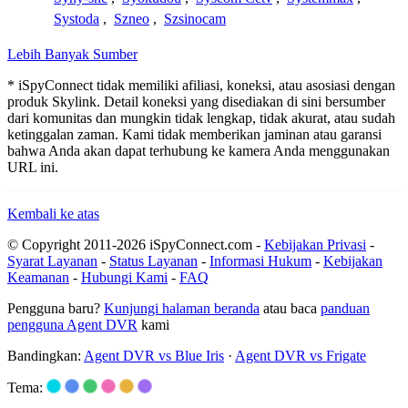
Systoda
,
Szneo
,
Szsinocam
Lebih Banyak Sumber
* iSpyConnect tidak memiliki afiliasi, koneksi, atau asosiasi dengan
produk Skylink. Detail koneksi yang disediakan di sini bersumber
dari komunitas dan mungkin tidak lengkap, tidak akurat, atau sudah
ketinggalan zaman. Kami tidak memberikan jaminan atau garansi
bahwa Anda akan dapat terhubung ke kamera Anda menggunakan
URL ini.
Kembali ke atas
© Copyright 2011-2026 iSpyConnect.com -
Kebijakan Privasi
-
Syarat Layanan
-
Status Layanan
-
Informasi Hukum
-
Kebijakan
Keamanan
-
Hubungi Kami
-
FAQ
Pengguna baru?
Kunjungi halaman beranda
atau baca
panduan
pengguna Agent DVR
kami
Bandingkan:
Agent DVR vs Blue Iris
·
Agent DVR vs Frigate
Tema: