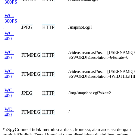
300PS
WC-
300PS
,
JPEG
HTTP
/snapshot.cgi?
WC-
400
WC-
/videostream.asf?user=[USERNAME
FFMPEG
HTTP
SSWORD]&resolution=64&rate=0
400
WC-
/videostream.asf?user=[USERNAME
FFMPEG
HTTP
SSWORD]&resolution=[WIDTH]x[H
400
WC-
JPEG
HTTP
/img/snapshot.cgi?size=2
400
WD-
FFMPEG
HTTP
/
400
* iSpyConnect tidak memiliki afiliasi, koneksi, atau asosiasi dengan
produk Skylink. Detail koneksi yang disediakan di sini bersumber