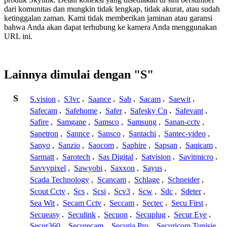
dari komunitas dan mungkin tidak lengkap, tidak akurat, atau sudah
ketinggalan zaman. Kami tidak memberikan jaminan atau garansi
bahwa Anda akan dapat terhubung ke kamera Anda menggunakan
URL ini.
Lainnya dimulai dengan "S"
S
S.vision
,
S3vc
,
Saance
,
Sab
,
Sacam
,
Saewit
,
Safecam
,
Safehome
,
Safer
,
Safesky Cn
,
Safevant
,
Safire
,
Samgane
,
Samsco
,
Samsung
,
Sanan-cctv
,
Sanetron
,
Sannce
,
Sansco
,
Santachi
,
Santec-video
,
Sanyo
,
Sanzio
,
Saocom
,
Saphire
,
Sapsan
,
Saqicam
,
Sarmatt
,
Sarotech
,
Sas Digital
,
Satvision
,
Savitmicro
,
Savvypixel
,
Sawyobi
,
Saxxon
,
Sayus
,
Scada Technology
,
Scancam
,
Schlage
,
Schneider
,
Scout Cctv
,
Scs
,
Scsi
,
Scv3
,
Scw
,
Sdc
,
Sdeter
,
Sea Wit
,
Secam Cctv
,
Seccam
,
Sectec
,
Secu First
,
Secueasy
,
Seculink
,
Secuon
,
Secuplug
,
Secur Eye
,
Secur360
,
Securecam
,
Securia Pro
,
Securicom Tunisie
,