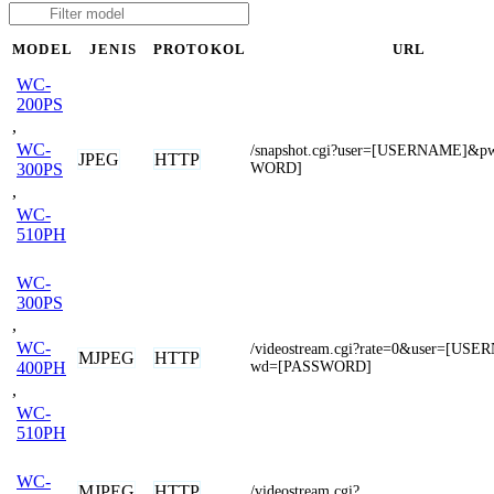
MODEL
JENIS
PROTOKOL
URL
WC-
200PS
,
WC-
/snapshot.cgi?user=[USERNAME]&p
JPEG
HTTP
WORD]
300PS
,
WC-
510PH
WC-
300PS
,
WC-
/videostream.cgi?rate=0&user=[US
MJPEG
HTTP
wd=[PASSWORD]
400PH
,
WC-
510PH
WC-
MJPEG
HTTP
/videostream.cgi?