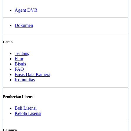
Agent DVR
Dokumen
Lebih
Tentang
Fitur
Bisnis
FAQ
Basis Data Kamera
Komunitas
Pemberian Lisensi
Beli Lisensi
Kelola Lisensi
Lainnya