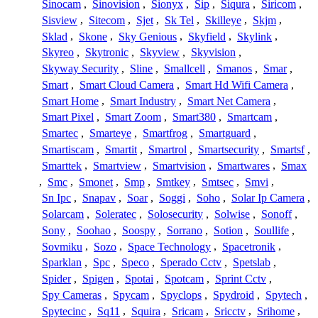
Sinocam
,
Sinovision
,
Sionyx
,
Sip
,
Siqura
,
Siricom
,
Sisview
,
Sitecom
,
Sjet
,
Sk Tel
,
Skilleye
,
Skjm
,
Sklad
,
Skone
,
Sky Genious
,
Skyfield
,
Skylink
,
Skyreo
,
Skytronic
,
Skyview
,
Skyvision
,
Skyway Security
,
Sline
,
Smallcell
,
Smanos
,
Smar
,
Smart
,
Smart Cloud Camera
,
Smart Hd Wifi Camera
,
Smart Home
,
Smart Industry
,
Smart Net Camera
,
Smart Pixel
,
Smart Zoom
,
Smart380
,
Smartcam
,
Smartec
,
Smarteye
,
Smartfrog
,
Smartguard
,
Smartiscam
,
Smartit
,
Smartrol
,
Smartsecurity
,
Smartsf
,
Smarttek
,
Smartview
,
Smartvision
,
Smartwares
,
Smax
,
Smc
,
Smonet
,
Smp
,
Smtkey
,
Smtsec
,
Smvi
,
Sn Ipc
,
Snapav
,
Soar
,
Soggi
,
Soho
,
Solar Ip Camera
,
Solarcam
,
Soleratec
,
Solosecurity
,
Solwise
,
Sonoff
,
Sony
,
Soohao
,
Soospy
,
Sorrano
,
Sotion
,
Soullife
,
Sovmiku
,
Sozo
,
Space Technology
,
Spacetronik
,
Sparklan
,
Spc
,
Speco
,
Sperado Cctv
,
Spetslab
,
Spider
,
Spigen
,
Spotai
,
Spotcam
,
Sprint Cctv
,
Spy Cameras
,
Spycam
,
Spyclops
,
Spydroid
,
Spytech
,
Spytecinc
,
Sq11
,
Squira
,
Sricam
,
Sricctv
,
Srihome
,