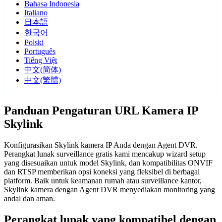
Bahasa Indonesia
Italiano
日本語
한국어
Polski
Português
Tiếng Việt
中文(简体)
中文(繁體)
Panduan Pengaturan URL Kamera IP
Skylink
Konfigurasikan Skylink kamera IP Anda dengan Agent DVR.
Perangkat lunak surveillance gratis kami mencakup wizard setup
yang disesuaikan untuk model Skylink, dan kompatibilitas ONVIF
dan RTSP memberikan opsi koneksi yang fleksibel di berbagai
platform. Baik untuk keamanan rumah atau surveillance kantor,
Skylink kamera dengan Agent DVR menyediakan monitoring yang
andal dan aman.
Perangkat lunak yang kompatibel dengan