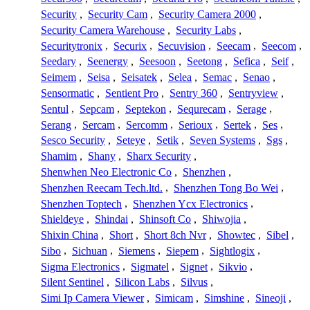
Security
,
Security Cam
,
Security Camera 2000
,
Security Camera Warehouse
,
Security Labs
,
Securitytronix
,
Securix
,
Secuvision
,
Seecam
,
Seecom
,
Seedary
,
Seenergy
,
Seesoon
,
Seetong
,
Sefica
,
Seif
,
Seimem
,
Seisa
,
Seisatek
,
Selea
,
Semac
,
Senao
,
Sensormatic
,
Sentient Pro
,
Sentry 360
,
Sentryview
,
Sentul
,
Sepcam
,
Septekon
,
Sequrecam
,
Serage
,
Serang
,
Sercam
,
Sercomm
,
Serioux
,
Sertek
,
Ses
,
Sesco Security
,
Seteye
,
Setik
,
Seven Systems
,
Sgs
,
Shamim
,
Shany
,
Sharx Security
,
Shenwhen Neo Electronic Co
,
Shenzhen
,
Shenzhen Reecam Tech.ltd.
,
Shenzhen Tong Bo Wei
,
Shenzhen Toptech
,
Shenzhen Ycx Electronics
,
Shieldeye
,
Shindai
,
Shinsoft Co
,
Shiwojia
,
Shixin China
,
Short
,
Short 8ch Nvr
,
Showtec
,
Sibel
,
Sibo
,
Sichuan
,
Siemens
,
Siepem
,
Sightlogix
,
Sigma Electronics
,
Sigmatel
,
Signet
,
Sikvio
,
Silent Sentinel
,
Silicon Labs
,
Silvus
,
Simi Ip Camera Viewer
,
Simicam
,
Simshine
,
Sineoji
,