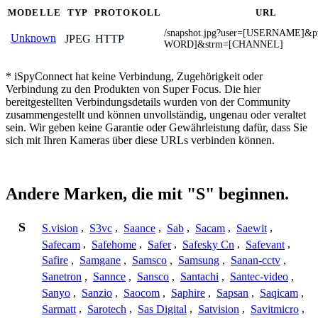
MODELLE
TYP
PROTOKOLL
URL
/snapshot.jpg?user=[USERNAME]&
Unknown
JPEG
HTTP
WORD]&strm=[CHANNEL]
* iSpyConnect hat keine Verbindung, Zugehörigkeit oder
Verbindung zu den Produkten von Super Focus. Die hier
bereitgestellten Verbindungsdetails wurden von der Community
zusammengestellt und können unvollständig, ungenau oder veraltet
sein. Wir geben keine Garantie oder Gewährleistung dafür, dass Sie
sich mit Ihren Kameras über diese URLs verbinden können.
Andere Marken, die mit "S" beginnen.
S
S.vision
,
S3vc
,
Saance
,
Sab
,
Sacam
,
Saewit
,
Safecam
,
Safehome
,
Safer
,
Safesky Cn
,
Safevant
,
Safire
,
Samgane
,
Samsco
,
Samsung
,
Sanan-cctv
,
Sanetron
,
Sannce
,
Sansco
,
Santachi
,
Santec-video
,
Sanyo
,
Sanzio
,
Saocom
,
Saphire
,
Sapsan
,
Saqicam
,
Sarmatt
,
Sarotech
,
Sas Digital
,
Satvision
,
Savitmicro
,