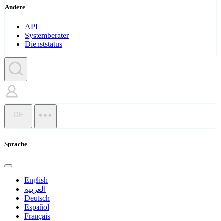
Andere
API
Systemberater
Dienststatus
DE
Sprache
English
العربية
Deutsch
Español
Français