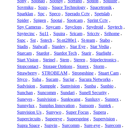
Sony
,
Soohao
,
Soospy
,
Sorrano
,
Sotion
,
Soullife
,
Sovmiku
,
Sozo
,
Space Technology
,
Spacetronik
,
Sparklan
,
Spc
,
Speco
,
Sperado Cctv
,
Spetslab
,
Spider
,
Spigen
,
Spotai
,
Spotcam
,
Sprint Cctv
,
Spy Cameras
,
Spycam
,
Spyclops
,
Spydroid
,
Spytech
,
Spytecinc
,
Sq11
,
Squira
,
Sricam
,
Sricctv
,
Srihome
,
Sspc
,
Sst
,
Sstech
,
St-nt280e1
,
St-team
,
Stabo
,
Stadis
,
Stalwall
,
Stanley
,
Star Eye
,
Star Vedia
,
Starcam
,
Stardot
,
Stardot Tech
,
Starir
,
Starlight
,
Start Vision
,
Steinel
,
Stem
,
Steren
,
Stipelectronics
,
Stopcontact
,
Storage Options
,
Storex
,
Storm
,
Strawberry
,
STROBEAM
,
Strongshine
,
Stuart Cam
,
Styco
,
Suba
,
Sucam
,
Sucjar
,
Sucura Networks
,
Sudvision
,
Sumpple
,
Sumvision
,
Sunba
,
Sunbio
,
Sunchan
,
Suncomm
,
Sundari
,
Sunell Security
,
Suneyes
,
Sunivision
,
Sunkwang
,
Sunluxy
,
Sunnex
,
Sunnylux
,
Sunplus Innovation
,
Sunsom
,
Suntek
,
Sunvision Us
,
Sunywo
,
Super Focus
,
Supera
,
Supercircuits
,
Supereye
,
Superspring
,
Supervision
,
Supra Space
,
Supvin
,
Surcomm
,
Sure-eye
,
Surecom
,