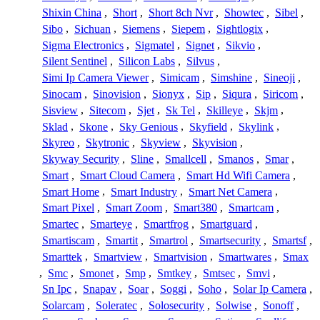
Shixin China
,
Short
,
Short 8ch Nvr
,
Showtec
,
Sibel
,
Sibo
,
Sichuan
,
Siemens
,
Siepem
,
Sightlogix
,
Sigma Electronics
,
Sigmatel
,
Signet
,
Sikvio
,
Silent Sentinel
,
Silicon Labs
,
Silvus
,
Simi Ip Camera Viewer
,
Simicam
,
Simshine
,
Sineoji
,
Sinocam
,
Sinovision
,
Sionyx
,
Sip
,
Siqura
,
Siricom
,
Sisview
,
Sitecom
,
Sjet
,
Sk Tel
,
Skilleye
,
Skjm
,
Sklad
,
Skone
,
Sky Genious
,
Skyfield
,
Skylink
,
Skyreo
,
Skytronic
,
Skyview
,
Skyvision
,
Skyway Security
,
Sline
,
Smallcell
,
Smanos
,
Smar
,
Smart
,
Smart Cloud Camera
,
Smart Hd Wifi Camera
,
Smart Home
,
Smart Industry
,
Smart Net Camera
,
Smart Pixel
,
Smart Zoom
,
Smart380
,
Smartcam
,
Smartec
,
Smarteye
,
Smartfrog
,
Smartguard
,
Smartiscam
,
Smartit
,
Smartrol
,
Smartsecurity
,
Smartsf
,
Smarttek
,
Smartview
,
Smartvision
,
Smartwares
,
Smax
,
Smc
,
Smonet
,
Smp
,
Smtkey
,
Smtsec
,
Smvi
,
Sn Ipc
,
Snapav
,
Soar
,
Soggi
,
Soho
,
Solar Ip Camera
,
Solarcam
,
Soleratec
,
Solosecurity
,
Solwise
,
Sonoff
,