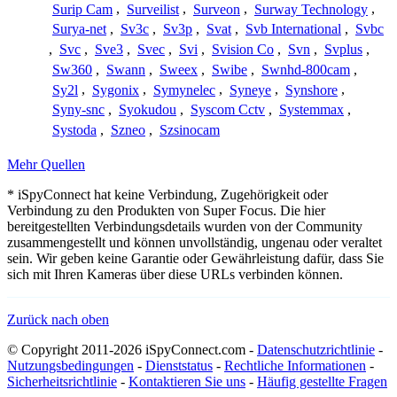
Surip Cam
,
Surveilist
,
Surveon
,
Surway Technology
,
Surya-net
,
Sv3c
,
Sv3p
,
Svat
,
Svb International
,
Svbc
,
Svc
,
Sve3
,
Svec
,
Svi
,
Svision Co
,
Svn
,
Svplus
,
Sw360
,
Swann
,
Sweex
,
Swibe
,
Swnhd-800cam
,
Sy2l
,
Sygonix
,
Symynelec
,
Syneye
,
Synshore
,
Syny-snc
,
Syokudou
,
Syscom Cctv
,
Systemmax
,
Systoda
,
Szneo
,
Szsinocam
Mehr Quellen
* iSpyConnect hat keine Verbindung, Zugehörigkeit oder
Verbindung zu den Produkten von Super Focus. Die hier
bereitgestellten Verbindungsdetails wurden von der Community
zusammengestellt und können unvollständig, ungenau oder veraltet
sein. Wir geben keine Garantie oder Gewährleistung dafür, dass Sie
sich mit Ihren Kameras über diese URLs verbinden können.
Zurück nach oben
© Copyright 2011-2026 iSpyConnect.com -
Datenschutzrichtlinie
-
Nutzungsbedingungen
-
Dienststatus
-
Rechtliche Informationen
-
Sicherheitsrichtlinie
-
Kontaktieren Sie uns
-
Häufig gestellte Fragen