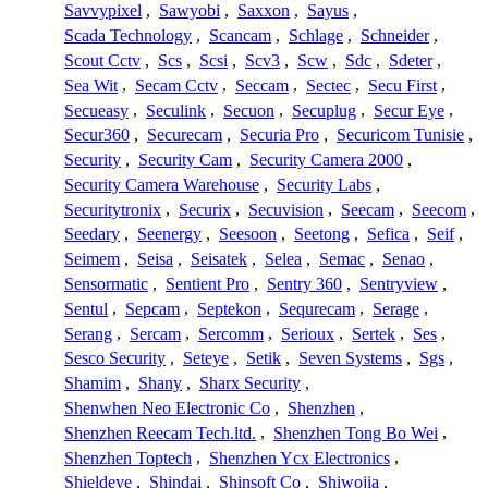
Savvypixel
,
Sawyobi
,
Saxxon
,
Sayus
,
Scada Technology
,
Scancam
,
Schlage
,
Schneider
,
Scout Cctv
,
Scs
,
Scsi
,
Scv3
,
Scw
,
Sdc
,
Sdeter
,
Sea Wit
,
Secam Cctv
,
Seccam
,
Sectec
,
Secu First
,
Secueasy
,
Seculink
,
Secuon
,
Secuplug
,
Secur Eye
,
Secur360
,
Securecam
,
Securia Pro
,
Securicom Tunisie
,
Security
,
Security Cam
,
Security Camera 2000
,
Security Camera Warehouse
,
Security Labs
,
Securitytronix
,
Securix
,
Secuvision
,
Seecam
,
Seecom
,
Seedary
,
Seenergy
,
Seesoon
,
Seetong
,
Sefica
,
Seif
,
Seimem
,
Seisa
,
Seisatek
,
Selea
,
Semac
,
Senao
,
Sensormatic
,
Sentient Pro
,
Sentry 360
,
Sentryview
,
Sentul
,
Sepcam
,
Septekon
,
Sequrecam
,
Serage
,
Serang
,
Sercam
,
Sercomm
,
Serioux
,
Sertek
,
Ses
,
Sesco Security
,
Seteye
,
Setik
,
Seven Systems
,
Sgs
,
Shamim
,
Shany
,
Sharx Security
,
Shenwhen Neo Electronic Co
,
Shenzhen
,
Shenzhen Reecam Tech.ltd.
,
Shenzhen Tong Bo Wei
,
Shenzhen Toptech
,
Shenzhen Ycx Electronics
,
Shieldeye
,
Shindai
,
Shinsoft Co
,
Shiwojia
,