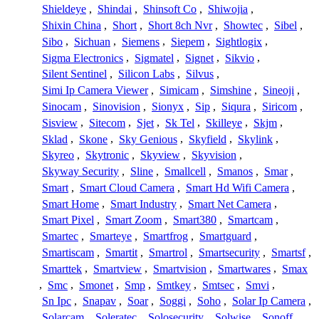
Shieldeye
,
Shindai
,
Shinsoft Co
,
Shiwojia
,
Shixin China
,
Short
,
Short 8ch Nvr
,
Showtec
,
Sibel
,
Sibo
,
Sichuan
,
Siemens
,
Siepem
,
Sightlogix
,
Sigma Electronics
,
Sigmatel
,
Signet
,
Sikvio
,
Silent Sentinel
,
Silicon Labs
,
Silvus
,
Simi Ip Camera Viewer
,
Simicam
,
Simshine
,
Sineoji
,
Sinocam
,
Sinovision
,
Sionyx
,
Sip
,
Siqura
,
Siricom
,
Sisview
,
Sitecom
,
Sjet
,
Sk Tel
,
Skilleye
,
Skjm
,
Sklad
,
Skone
,
Sky Genious
,
Skyfield
,
Skylink
,
Skyreo
,
Skytronic
,
Skyview
,
Skyvision
,
Skyway Security
,
Sline
,
Smallcell
,
Smanos
,
Smar
,
Smart
,
Smart Cloud Camera
,
Smart Hd Wifi Camera
,
Smart Home
,
Smart Industry
,
Smart Net Camera
,
Smart Pixel
,
Smart Zoom
,
Smart380
,
Smartcam
,
Smartec
,
Smarteye
,
Smartfrog
,
Smartguard
,
Smartiscam
,
Smartit
,
Smartrol
,
Smartsecurity
,
Smartsf
,
Smarttek
,
Smartview
,
Smartvision
,
Smartwares
,
Smax
,
Smc
,
Smonet
,
Smp
,
Smtkey
,
Smtsec
,
Smvi
,
Sn Ipc
,
Snapav
,
Soar
,
Soggi
,
Soho
,
Solar Ip Camera
,
Solarcam
,
Soleratec
,
Solosecurity
,
Solwise
,
Sonoff
,