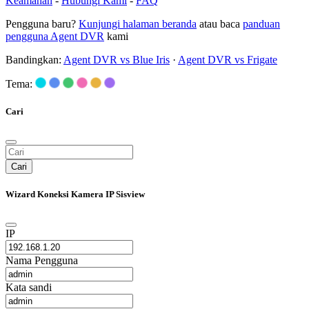
Keamanan
-
Hubungi Kami
-
FAQ
Pengguna baru?
Kunjungi halaman beranda
atau baca
panduan
pengguna Agent DVR
kami
Bandingkan:
Agent DVR vs Blue Iris
·
Agent DVR vs Frigate
Tema:
Cari
Cari
Wizard Koneksi Kamera IP Sisview
IP
Nama Pengguna
Kata sandi