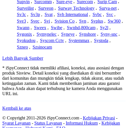
Supvin
,
Surcomm
,
Sure-eye
,
Surecom
,
Surip Cam
,
Surveilist
,
Surveon
,
Surway Technology
,
Surya-net
,
Sv3c
,
Sv3p
,
Svat
,
Svb International
,
Svbc
,
Svc
,
Sve3
,
Svec
,
Svi
,
Svision Co
,
Svn
,
Svplus
,
Sw360
,
Swann
,
Sweex
,
Swibe
,
Swnhd-800cam
,
Sy2l
,
Sygonix
,
Symynelec
,
Syneye
,
Synshore
,
Syny-snc
,
Syokudou
,
Syscom Cctv
,
Systemmax
,
Systoda
,
Szneo
,
Szsinocam
Lebih Banyak Sumber
* iSpyConnect tidak memiliki afiliasi, koneksi, atau asosiasi dengan
produk Sisview. Detail koneksi yang disediakan di sini bersumber
dari komunitas dan mungkin tidak lengkap, tidak akurat, atau sudah
ketinggalan zaman. Kami tidak memberikan jaminan atau garansi
bahwa Anda akan dapat terhubung ke kamera Anda menggunakan
URL ini.
Kembali ke atas
© Copyright 2011-2026 iSpyConnect.com -
Kebijakan Privasi
-
Syarat Layanan
-
Status Layanan
-
Informasi Hukum
-
Kebijakan