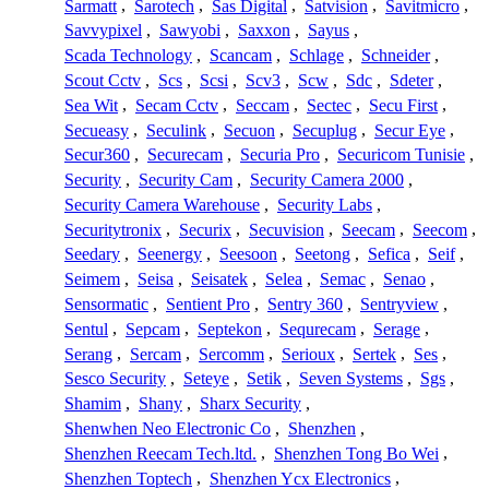
Sarmatt
,
Sarotech
,
Sas Digital
,
Satvision
,
Savitmicro
,
Savvypixel
,
Sawyobi
,
Saxxon
,
Sayus
,
Scada Technology
,
Scancam
,
Schlage
,
Schneider
,
Scout Cctv
,
Scs
,
Scsi
,
Scv3
,
Scw
,
Sdc
,
Sdeter
,
Sea Wit
,
Secam Cctv
,
Seccam
,
Sectec
,
Secu First
,
Secueasy
,
Seculink
,
Secuon
,
Secuplug
,
Secur Eye
,
Secur360
,
Securecam
,
Securia Pro
,
Securicom Tunisie
,
Security
,
Security Cam
,
Security Camera 2000
,
Security Camera Warehouse
,
Security Labs
,
Securitytronix
,
Securix
,
Secuvision
,
Seecam
,
Seecom
,
Seedary
,
Seenergy
,
Seesoon
,
Seetong
,
Sefica
,
Seif
,
Seimem
,
Seisa
,
Seisatek
,
Selea
,
Semac
,
Senao
,
Sensormatic
,
Sentient Pro
,
Sentry 360
,
Sentryview
,
Sentul
,
Sepcam
,
Septekon
,
Sequrecam
,
Serage
,
Serang
,
Sercam
,
Sercomm
,
Serioux
,
Sertek
,
Ses
,
Sesco Security
,
Seteye
,
Setik
,
Seven Systems
,
Sgs
,
Shamim
,
Shany
,
Sharx Security
,
Shenwhen Neo Electronic Co
,
Shenzhen
,
Shenzhen Reecam Tech.ltd.
,
Shenzhen Tong Bo Wei
,
Shenzhen Toptech
,
Shenzhen Ycx Electronics
,