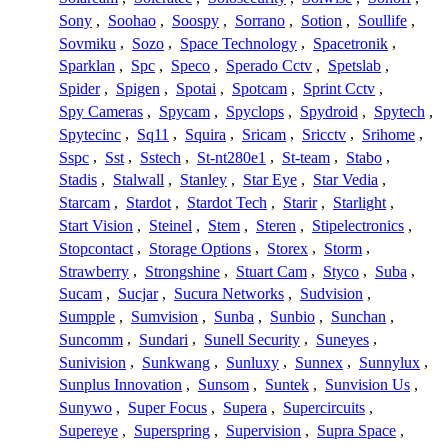
Sony
,
Soohao
,
Soospy
,
Sorrano
,
Sotion
,
Soullife
,
Sovmiku
,
Sozo
,
Space Technology
,
Spacetronik
,
Sparklan
,
Spc
,
Speco
,
Sperado Cctv
,
Spetslab
,
Spider
,
Spigen
,
Spotai
,
Spotcam
,
Sprint Cctv
,
Spy Cameras
,
Spycam
,
Spyclops
,
Spydroid
,
Spytech
,
Spytecinc
,
Sq11
,
Squira
,
Sricam
,
Sricctv
,
Srihome
,
Sspc
,
Sst
,
Sstech
,
St-nt280e1
,
St-team
,
Stabo
,
Stadis
,
Stalwall
,
Stanley
,
Star Eye
,
Star Vedia
,
Starcam
,
Stardot
,
Stardot Tech
,
Starir
,
Starlight
,
Start Vision
,
Steinel
,
Stem
,
Steren
,
Stipelectronics
,
Stopcontact
,
Storage Options
,
Storex
,
Storm
,
Strawberry
,
Strongshine
,
Stuart Cam
,
Styco
,
Suba
,
Sucam
,
Sucjar
,
Sucura Networks
,
Sudvision
,
Sumpple
,
Sumvision
,
Sunba
,
Sunbio
,
Sunchan
,
Suncomm
,
Sundari
,
Sunell Security
,
Suneyes
,
Sunivision
,
Sunkwang
,
Sunluxy
,
Sunnex
,
Sunnylux
,
Sunplus Innovation
,
Sunsom
,
Suntek
,
Sunvision Us
,
Sunywo
,
Super Focus
,
Supera
,
Supercircuits
,
Supereye
,
Superspring
,
Supervision
,
Supra Space
,