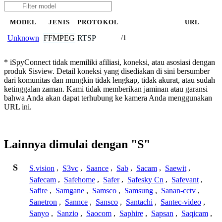
MODEL
JENIS
PROTOKOL
URL
FFMPEG
RTSP
Unknown
/1
* iSpyConnect tidak memiliki afiliasi, koneksi, atau asosiasi dengan
produk Sisview. Detail koneksi yang disediakan di sini bersumber
dari komunitas dan mungkin tidak lengkap, tidak akurat, atau sudah
ketinggalan zaman. Kami tidak memberikan jaminan atau garansi
bahwa Anda akan dapat terhubung ke kamera Anda menggunakan
URL ini.
Lainnya dimulai dengan "S"
S
S.vision
,
S3vc
,
Saance
,
Sab
,
Sacam
,
Saewit
,
Safecam
,
Safehome
,
Safer
,
Safesky Cn
,
Safevant
,
Safire
,
Samgane
,
Samsco
,
Samsung
,
Sanan-cctv
,
Sanetron
,
Sannce
,
Sansco
,
Santachi
,
Santec-video
,
Sanyo
,
Sanzio
,
Saocom
,
Saphire
,
Sapsan
,
Saqicam
,