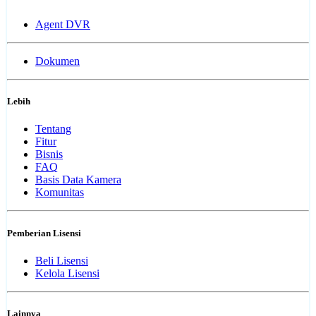
Agent DVR
Dokumen
Lebih
Tentang
Fitur
Bisnis
FAQ
Basis Data Kamera
Komunitas
Pemberian Lisensi
Beli Lisensi
Kelola Lisensi
Lainnya