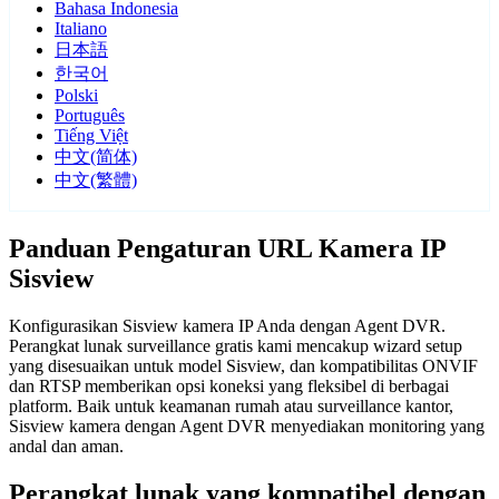
Bahasa Indonesia
Italiano
日本語
한국어
Polski
Português
Tiếng Việt
中文(简体)
中文(繁體)
Panduan Pengaturan URL Kamera IP
Sisview
Konfigurasikan Sisview kamera IP Anda dengan Agent DVR.
Perangkat lunak surveillance gratis kami mencakup wizard setup
yang disesuaikan untuk model Sisview, dan kompatibilitas ONVIF
dan RTSP memberikan opsi koneksi yang fleksibel di berbagai
platform. Baik untuk keamanan rumah atau surveillance kantor,
Sisview kamera dengan Agent DVR menyediakan monitoring yang
andal dan aman.
Perangkat lunak yang kompatibel dengan