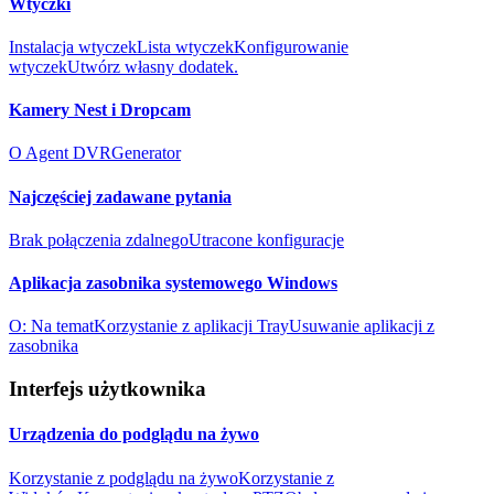
Wtyczki
Instalacja wtyczek
Lista wtyczek
Konfigurowanie
wtyczek
Utwórz własny dodatek.
Kamery Nest i Dropcam
O Agent DVR
Generator
Najczęściej zadawane pytania
Brak połączenia zdalnego
Utracone konfiguracje
Aplikacja zasobnika systemowego Windows
O: Na temat
Korzystanie z aplikacji Tray
Usuwanie aplikacji z
zasobnika
Interfejs użytkownika
Urządzenia do podglądu na żywo
Korzystanie z podglądu na żywo
Korzystanie z