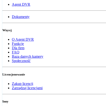
Agent DVR
Dokumenty
Więcej
O Agent DVR
Funkcje
Dla firm
FAQ
Baza danych kamery
Społeczność
Licencjonowanie
Zakup licencji
Zarządzaj licencjami
Inny