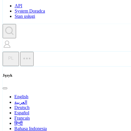
API
System Doradca
Stan usługi
PL
Język
English
العربية
Deutsch
Español
Français
हिन्दी
Bahasa Indonesia