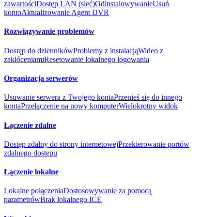
zawartości
Dostęp LAN (sieć)
Odinstalowywanie
Usuń
konto
Aktualizowanie Agent DVR
Rozwiązywanie problemów
Dostęp do dzienników
Problemy z instalacją
Wideo z
zakłóceniami
Resetowanie lokalnego logowania
Organizacja serwerów
Usuwanie serwera z Twojego konta
Przenieś się do innego
konta
Przełączenie na nowy komputer
Wielokrotny widok
Łączenie zdalne
Dostęp zdalny do strony internetowej
Przekierowanie portów
zdalnego dostępu
Łączenie lokalne
Lokalne połączenia
Dostosowywanie za pomocą
parametrów
Brak lokalnego ICE