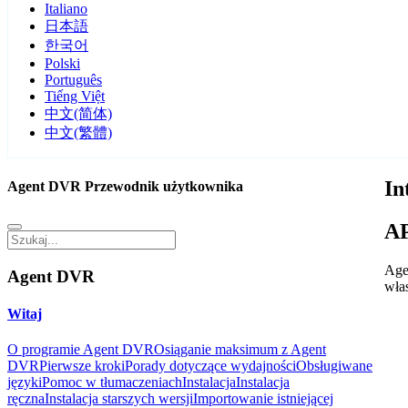
Italiano
日本語
한국어
Polski
Português
Tiếng Việt
中文(简体)
中文(繁體)
In
Agent DVR Przewodnik użytkownika
A
Age
Agent DVR
wła
Witaj
O programie Agent DVR
Osiąganie maksimum z Agent
DVR
Pierwsze kroki
Porady dotyczące wydajności
Obsługiwane
języki
Pomoc w tłumaczeniach
Instalacja
Instalacja
ręczna
Instalacja starszych wersji
Importowanie istniejącej