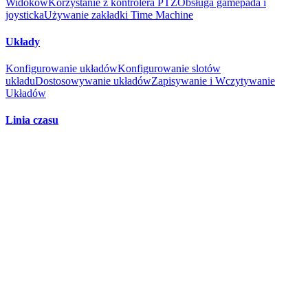
Widoków
Korzystanie z kontrolera PTZ
Obsługa gamepada i
joysticka
Używanie zakładki Time Machine
Układy
Konfigurowanie układów
Konfigurowanie slotów
układu
Dostosowywanie układów
Zapisywanie i Wczytywanie
Układów
Linia czasu
Korzystanie z linii czasu
Filtrowanie
Wyszukiwanie ruchu
Porady
i Sztuczki
Nagrania
Korzystanie z nagrania
Filtrowanie
Wyszukiwanie ruchu
Porady i
Sztuczki
Tagi scalania plików
Odtwarzanie
Kontrola Odtwarzania
Przycinanie nagrań
Porady i Sztuczki
Zdjęcia