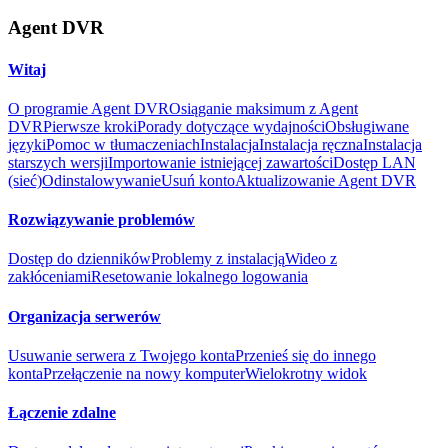
Agent DVR
Witaj
O programie Agent DVR
Osiąganie maksimum z Agent
DVR
Pierwsze kroki
Porady dotyczące wydajności
Obsługiwane
języki
Pomoc w tłumaczeniach
Instalacja
Instalacja ręczna
Instalacja
starszych wersji
Importowanie istniejącej zawartości
Dostęp LAN
(sieć)
Odinstalowywanie
Usuń konto
Aktualizowanie Agent DVR
Rozwiązywanie problemów
Dostęp do dzienników
Problemy z instalacją
Wideo z
zakłóceniami
Resetowanie lokalnego logowania
Organizacja serwerów
Usuwanie serwera z Twojego konta
Przenieś się do innego
konta
Przełączenie na nowy komputer
Wielokrotny widok
Łączenie zdalne