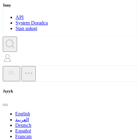
Inny
API
System Doradca
Stan usługi
PL
Język
English
العربية
Deutsch
Español
Français