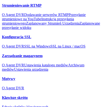
Strumieniowanie RTMP
O Agent DVR
Dodawanie serwerów RTMP
Przesyłanie
strumieniowe na YouTube
Instrukcja przesyłania
strumieniowego
Zaplanowany Strumień Urządzenia
Zaplanowane
przesyłanie widoku
Konfiguracja SSL
O Agent DVR
SSL na Windows
SSL na Linux / macOS
Zarządzanie magazynem
O Agent DVR
Ustawienia katalogu mediów
Archiwum
mediów
Ustawienia urządzenia
Motywy
O Agent DVR
Klawisze skrótu
Edycja skrótów klawiszowych