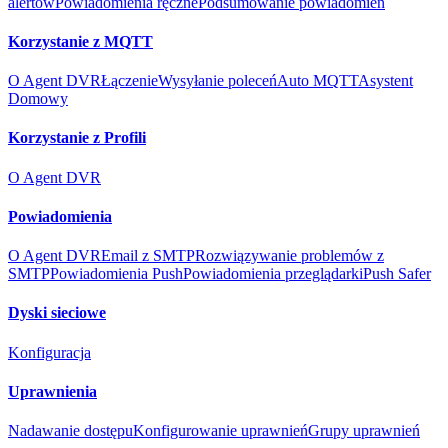
alertów
Powiadomienia ręczne
Podsumowanie powiadomień
Korzystanie z MQTT
O Agent DVR
Łączenie
Wysyłanie poleceń
Auto MQTT
Asystent
Domowy
Korzystanie z Profili
O Agent DVR
Powiadomienia
O Agent DVR
Email z SMTP
Rozwiązywanie problemów z
SMTP
Powiadomienia Push
Powiadomienia przeglądarki
Push Safer
Dyski sieciowe
Konfiguracja
Uprawnienia
Nadawanie dostępu
Konfigurowanie uprawnień
Grupy uprawnień