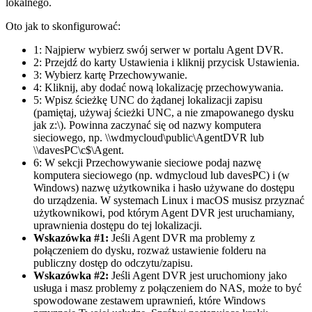
lokalnego.
Oto jak to skonfigurować:
1: Najpierw wybierz swój serwer w portalu Agent DVR.
2: Przejdź do karty Ustawienia i kliknij przycisk Ustawienia.
3: Wybierz kartę Przechowywanie.
4: Kliknij, aby dodać nową lokalizację przechowywania.
5: Wpisz ścieżkę UNC do żądanej lokalizacji zapisu
(pamiętaj, używaj ścieżki UNC, a nie zmapowanego dysku
jak z:\). Powinna zaczynać się od nazwy komputera
sieciowego, np. \\wdmycloud\public\AgentDVR lub
\\davesPC\c$\Agent.
6: W sekcji Przechowywanie sieciowe podaj nazwę
komputera sieciowego (np. wdmycloud lub davesPC) i (w
Windows) nazwę użytkownika i hasło używane do dostępu
do urządzenia. W systemach Linux i macOS musisz przyznać
użytkownikowi, pod którym Agent DVR jest uruchamiany,
uprawnienia dostępu do tej lokalizacji.
Wskazówka #1:
Jeśli Agent DVR ma problemy z
połączeniem do dysku, rozważ ustawienie folderu na
publiczny dostęp do odczytu/zapisu.
Wskazówka #2:
Jeśli Agent DVR jest uruchomiony jako
usługa i masz problemy z połączeniem do NAS, może to być
spowodowane zestawem uprawnień, które Windows