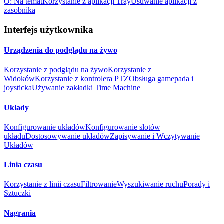
O: Na temat
Korzystanie z aplikacji Tray
Usuwanie aplikacji z
zasobnika
Interfejs użytkownika
Urządzenia do podglądu na żywo
Korzystanie z podglądu na żywo
Korzystanie z
Widoków
Korzystanie z kontrolera PTZ
Obsługa gamepada i
joysticka
Używanie zakładki Time Machine
Układy
Konfigurowanie układów
Konfigurowanie slotów
układu
Dostosowywanie układów
Zapisywanie i Wczytywanie
Układów
Linia czasu
Korzystanie z linii czasu
Filtrowanie
Wyszukiwanie ruchu
Porady i
Sztuczki
Nagrania