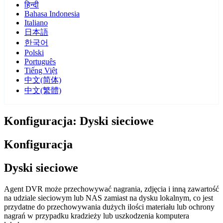
हिन्दी
Bahasa Indonesia
Italiano
日本語
한국어
Polski
Português
Tiếng Việt
中文(简体)
中文(繁體)
Konfiguracja: Dyski sieciowe
Konfiguracja
Dyski sieciowe
Agent DVR może przechowywać nagrania, zdjęcia i inną zawartość
na udziale sieciowym lub NAS zamiast na dysku lokalnym, co jest
przydatne do przechowywania dużych ilości materiału lub ochrony
nagrań w przypadku kradzieży lub uszkodzenia komputera