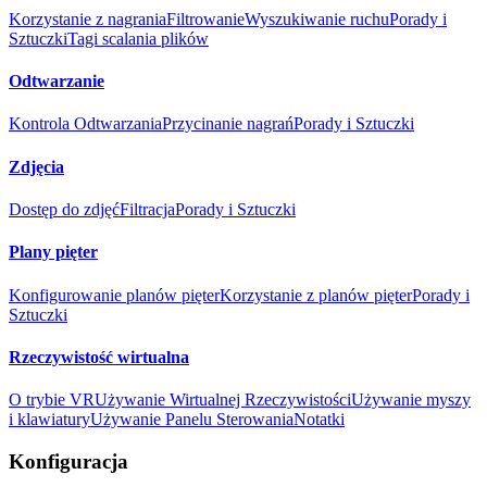
Korzystanie z nagrania
Filtrowanie
Wyszukiwanie ruchu
Porady i
Sztuczki
Tagi scalania plików
Odtwarzanie
Kontrola Odtwarzania
Przycinanie nagrań
Porady i Sztuczki
Zdjęcia
Dostęp do zdjęć
Filtracja
Porady i Sztuczki
Plany pięter
Konfigurowanie planów pięter
Korzystanie z planów pięter
Porady i
Sztuczki
Rzeczywistość wirtualna
O trybie VR
Używanie Wirtualnej Rzeczywistości
Używanie myszy
i klawiatury
Używanie Panelu Sterowania
Notatki
Konfiguracja