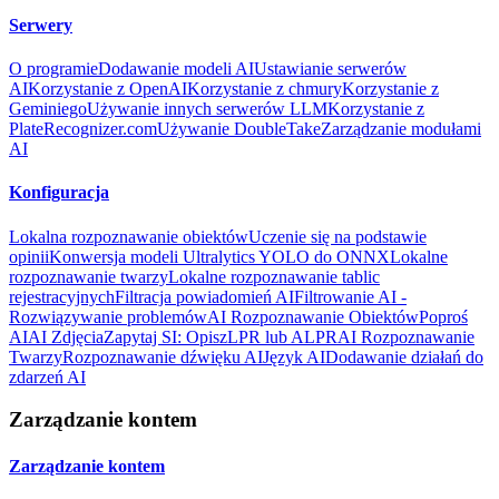
Serwery
O programie
Dodawanie modeli AI
Ustawianie serwerów
AI
Korzystanie z OpenAI
Korzystanie z chmury
Korzystanie z
Geminiego
Używanie innych serwerów LLM
Korzystanie z
PlateRecognizer.com
Używanie DoubleTake
Zarządzanie modułami
AI
Konfiguracja
Lokalna rozpoznawanie obiektów
Uczenie się na podstawie
opinii
Konwersja modeli Ultralytics YOLO do ONNX
Lokalne
rozpoznawanie twarzy
Lokalne rozpoznawanie tablic
rejestracyjnych
Filtracja powiadomień AI
Filtrowanie AI -
Rozwiązywanie problemów
AI Rozpoznawanie Obiektów
Poproś
AI
AI Zdjęcia
Zapytaj SI: Opisz
LPR lub ALPR
AI Rozpoznawanie
Twarzy
Rozpoznawanie dźwięku AI
Język AI
Dodawanie działań do
zdarzeń AI
Zarządzanie kontem
Zarządzanie kontem