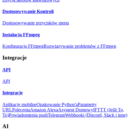
Dostosowywanie Kontroli
Dostosowywanie przycisków menu
Instalacja FFmpeg
Konfiguracja FFmpeg
Rozwiązywanie problemów z FFmpeg
Integracje
API
API
Integracje
Aplikacje mobilne
Opakowanie Python'a
Parametry
URL
Polecenia
Amazon Alexa
Asystent Domowy
IFTTT (Jeśli To,
To)
Powiadomienia push
Telegram
Webhooki (Discord, Slack i inne)
AI