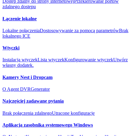
Dostęp zdalny do strony internetowej
Przekierowanie portów
zdalnego dostępu
Łączenie lokalne
Lokalne połączenia
Dostosowywanie za pomocą parametrów
Brak
lokalnego ICE
Wtyczki
Instalacja wtyczek
Lista wtyczek
Konfigurowanie wtyczek
Utwórz
własny dodatek.
Kamery Nest i Dropcam
O Agent DVR
Generator
Najczęściej zadawane pytania
Brak połączenia zdalnego
Utracone konfiguracje
Aplikacja zasobnika systemowego Windows