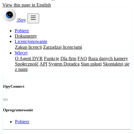
View this page in English
iSpy
Pobierz
Dokumenty
Licencjonowanie
Zakup licencji
Zarządzaj licencjami
Więcej
O Agent DVR
Funkcje
Dla firm
FAQ
Baza danych kamery
Społeczność
API
System Doradca
Stan usługi
Skontaktuj się
z nami
iSpyConnect
Oprogramowanie
Pobierz