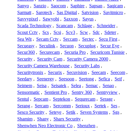
Sanyo
,
Sanzio
,
Saocom
,
Saphire
,
Sapsan
,
Saqicam
,
Sarmatt
,
Sarotech
,
Sas Digital
,
Satvision
,
Savitmicro
,
Savvypixel
,
Sawyobi
,
Saxxon
,
Sayus
,
Scada Technology
,
Scancam
,
Schlage
,
Schneider
,
Scout Cctv
,
Scs
,
Scsi
,
Scv3
,
Scw
,
Sdc
,
Sdeter
,
Sea Wit
,
Secam Cctv
,
Seccam
,
Sectec
,
Secu First
,
Secueasy
,
Seculink
,
Secuon
,
Secuplug
,
Secur Eye
,
Secur360
,
Securecam
,
Securia Pro
,
Securicom Tunisie
,
Security
,
Security Cam
,
Security Camera 2000
,
Security Camera Warehouse
,
Security Labs
,
Securitytronix
,
Securix
,
Secuvision
,
Seecam
,
Seecom
,
Seedary
,
Seenergy
,
Seesoon
,
Seetong
,
Sefica
,
Seif
,
Seimem
,
Seisa
,
Seisatek
,
Selea
,
Semac
,
Senao
,
Sensormatic
,
Sentient Pro
,
Sentry 360
,
Sentryview
,
Sentul
,
Sepcam
,
Septekon
,
Sequrecam
,
Serage
,
Serang
,
Sercam
,
Sercomm
,
Serioux
,
Sertek
,
Ses
,
Sesco Security
,
Seteye
,
Setik
,
Seven Systems
,
Sgs
,
Shamim
,
Shany
,
Sharx Security
,
Shenwhen Neo Electronic Co
,
Shenzhen
,