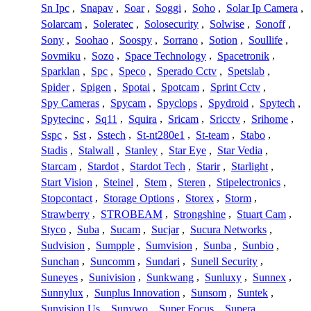
Sn Ipc
,
Snapav
,
Soar
,
Soggi
,
Soho
,
Solar Ip Camera
,
Solarcam
,
Soleratec
,
Solosecurity
,
Solwise
,
Sonoff
,
Sony
,
Soohao
,
Soospy
,
Sorrano
,
Sotion
,
Soullife
,
Sovmiku
,
Sozo
,
Space Technology
,
Spacetronik
,
Sparklan
,
Spc
,
Speco
,
Sperado Cctv
,
Spetslab
,
Spider
,
Spigen
,
Spotai
,
Spotcam
,
Sprint Cctv
,
Spy Cameras
,
Spycam
,
Spyclops
,
Spydroid
,
Spytech
,
Spytecinc
,
Sq11
,
Squira
,
Sricam
,
Sricctv
,
Srihome
,
Sspc
,
Sst
,
Sstech
,
St-nt280e1
,
St-team
,
Stabo
,
Stadis
,
Stalwall
,
Stanley
,
Star Eye
,
Star Vedia
,
Starcam
,
Stardot
,
Stardot Tech
,
Starir
,
Starlight
,
Start Vision
,
Steinel
,
Stem
,
Steren
,
Stipelectronics
,
Stopcontact
,
Storage Options
,
Storex
,
Storm
,
Strawberry
,
STROBEAM
,
Strongshine
,
Stuart Cam
,
Styco
,
Suba
,
Sucam
,
Sucjar
,
Sucura Networks
,
Sudvision
,
Sumpple
,
Sumvision
,
Sunba
,
Sunbio
,
Sunchan
,
Suncomm
,
Sundari
,
Sunell Security
,
Suneyes
,
Sunivision
,
Sunkwang
,
Sunluxy
,
Sunnex
,
Sunnylux
,
Sunplus Innovation
,
Sunsom
,
Suntek
,
Sunvision Us
,
Sunywo
,
Super Focus
,
Supera
,