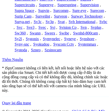
Supercircuits
,
Supereye
,
Superspring
,
Supervision
,
Supra Space
,
Supvin
,
Surcomm
,
Sure-eye
,
Surecom
,
Surip Cam
,
Surveilist
,
Surveon
,
Surway Technology
,
Surya-net
,
Sv3c
,
Sv3p
,
Svat
,
Svb International
,
Svbc
,
Svc
,
Sve3
,
Svec
,
Svi
,
Svision Co
,
Svn
,
Svplus
,
Sw360
,
Swann
,
Sweex
,
Swibe
,
Swnhd-800cam
,
Sy2l
,
Sygonix
,
Symynelec
,
Syneye
,
Synshore
,
Syny-snc
,
Syokudou
,
Syscom Cctv
,
Systemmax
,
Systoda
,
Szneo
,
Szsinocam
Thêm Nguồn
* iSpyConnect không có liên kết, kết nối hoặc liên hệ nào với các
sản phẩm của Smart. Chi tiết kết nối được cung cấp ở đây là do
cộng đồng cung cấp và có thể không đầy đủ, không chính xác hoặc
đã lỗi thời. Chúng tôi không cung cấp bất kỳ bảo đảm hay cam kết
nào rằng bạn sẽ có thể kết nối với camera của mình bằng các URL
này.
Quay lại đầu trang