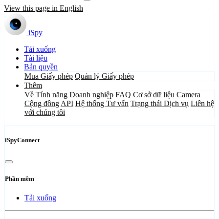
View this page in English
iSpy
Tải xuống
Tài liệu
Bản quyền
Mua Giấy phép
Quản lý Giấy phép
Thêm
Về
Tính năng
Doanh nghiệp
FAQ
Cơ sở dữ liệu Camera
Cộng đồng
API
Hệ thống Tư vấn
Trạng thái Dịch vụ
Liên hệ
với chúng tôi
iSpyConnect
Phần mềm
Tải xuống