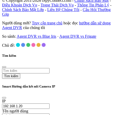
© Copyright 2011-2026 iSpyConnect.com -
Chính Sách Bảo Mật
-
Điều Khoản Dịch Vụ
-
Trạng Thái Dịch Vụ
-
Thông Tin Pháp Lý
-
Chính Sách Bảo Mật Lớp
-
Liên Hệ Chúng Tôi
-
Câu Hỏi Thường
Gặp
Người dùng mới?
Truy cập trang chủ
hoặc đọc
hướng dẫn sử dụng
Agent DVR
của chúng tôi
So sánh:
Agent DVR vs Blue Iris
·
Agent DVR vs Frigate
Chủ đề:
Tìm kiếm
Tìm kiếm
Smart Hướng dẫn kết nối Camera IP
IP
Tên người dùng