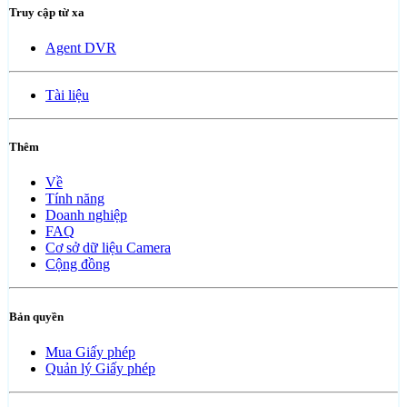
Truy cập từ xa
Agent DVR
Tài liệu
Thêm
Về
Tính năng
Doanh nghiệp
FAQ
Cơ sở dữ liệu Camera
Cộng đồng
Bản quyền
Mua Giấy phép
Quản lý Giấy phép