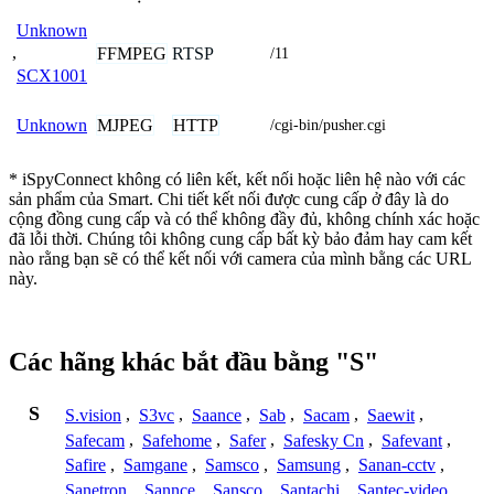
Unknown
,
FFMPEG
RTSP
/11
SCX1001
MJPEG
HTTP
Unknown
/cgi-bin/pusher.cgi
* iSpyConnect không có liên kết, kết nối hoặc liên hệ nào với các
sản phẩm của Smart. Chi tiết kết nối được cung cấp ở đây là do
cộng đồng cung cấp và có thể không đầy đủ, không chính xác hoặc
đã lỗi thời. Chúng tôi không cung cấp bất kỳ bảo đảm hay cam kết
nào rằng bạn sẽ có thể kết nối với camera của mình bằng các URL
này.
Các hãng khác bắt đầu bằng "S"
S
S.vision
,
S3vc
,
Saance
,
Sab
,
Sacam
,
Saewit
,
Safecam
,
Safehome
,
Safer
,
Safesky Cn
,
Safevant
,
Safire
,
Samgane
,
Samsco
,
Samsung
,
Sanan-cctv
,
Sanetron
,
Sannce
,
Sansco
,
Santachi
,
Santec-video
,