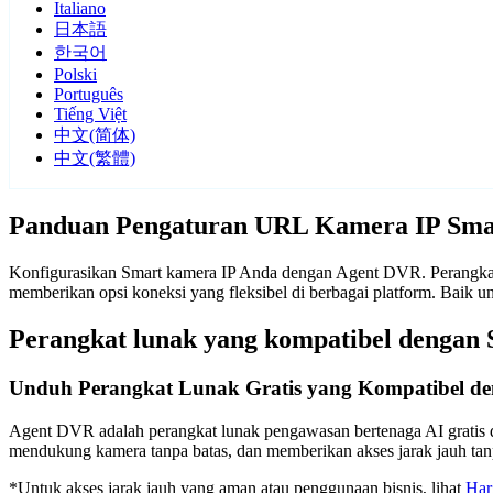
Italiano
日本語
한국어
Polski
Português
Tiếng Việt
中文(简体)
中文(繁體)
Panduan Pengaturan URL Kamera IP Sma
Konfigurasikan Smart kamera IP Anda dengan Agent DVR. Perangkat 
memberikan opsi koneksi yang fleksibel di berbagai platform. Baik
Perangkat lunak yang kompatibel dengan
Unduh Perangkat Lunak Gratis yang Kompatibel d
Agent DVR adalah perangkat lunak pengawasan bertenaga AI gratis d
mendukung kamera tanpa batas, dan memberikan akses jarak jauh t
*Untuk akses jarak jauh yang aman atau penggunaan bisnis, lihat
Har