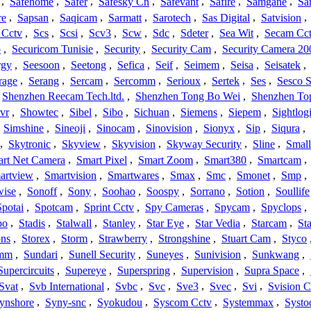
,
Safehome
,
Safer
,
Safesky Cn
,
Safevant
,
Safire
,
Samgane
,
Sa
re
,
Sapsan
,
Saqicam
,
Sarmatt
,
Sarotech
,
Sas Digital
,
Satvision
,
 Cctv
,
Scs
,
Scsi
,
Scv3
,
Scw
,
Sdc
,
Sdeter
,
Sea Wit
,
Secam Cc
o
,
Securicom Tunisie
,
Security
,
Security Cam
,
Security Camera 20
rgy
,
Seesoon
,
Seetong
,
Sefica
,
Seif
,
Seimem
,
Seisa
,
Seisatek
,
rage
,
Serang
,
Sercam
,
Sercomm
,
Serioux
,
Sertek
,
Ses
,
Sesco S
Shenzhen Reecam Tech.ltd.
,
Shenzhen Tong Bo Wei
,
Shenzhen To
vr
,
Showtec
,
Sibel
,
Sibo
,
Sichuan
,
Siemens
,
Siepem
,
Sightlog
,
Simshine
,
Sineoji
,
Sinocam
,
Sinovision
,
Sionyx
,
Sip
,
Siqura
,
,
Skytronic
,
Skyview
,
Skyvision
,
Skyway Security
,
Sline
,
Small
rt Net Camera
,
Smart Pixel
,
Smart Zoom
,
Smart380
,
Smartcam
,
artview
,
Smartvision
,
Smartwares
,
Smax
,
Smc
,
Smonet
,
Smp
,
wise
,
Sonoff
,
Sony
,
Soohao
,
Soospy
,
Sorrano
,
Sotion
,
Soullife
Spotai
,
Spotcam
,
Sprint Cctv
,
Spy Cameras
,
Spycam
,
Spyclops
,
bo
,
Stadis
,
Stalwall
,
Stanley
,
Star Eye
,
Star Vedia
,
Starcam
,
St
ons
,
Storex
,
Storm
,
Strawberry
,
Strongshine
,
Stuart Cam
,
Styco
mm
,
Sundari
,
Sunell Security
,
Suneyes
,
Sunivision
,
Sunkwang
,
Supercircuits
,
Supereye
,
Superspring
,
Supervision
,
Supra Space
,
Svat
,
Svb International
,
Svbc
,
Svc
,
Sve3
,
Svec
,
Svi
,
Svision 
ynshore
,
Syny-snc
,
Syokudou
,
Syscom Cctv
,
Systemmax
,
Systo