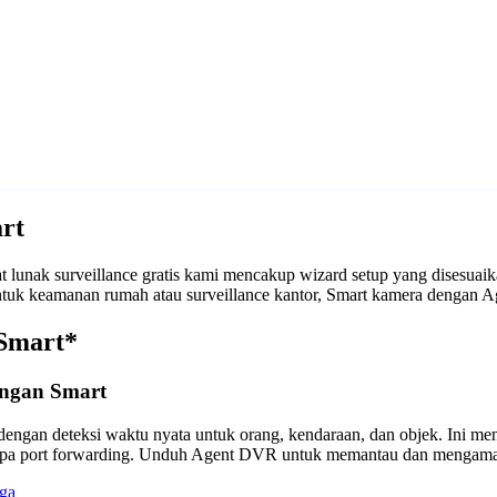
rt
lunak surveillance gratis kami mencakup wizard setup yang disesua
 untuk keamanan rumah atau surveillance kantor, Smart kamera denga
 Smart*
engan Smart
engan deteksi waktu nyata untuk orang, kendaraan, dan objek. Ini m
anpa port forwarding. Unduh Agent DVR untuk memantau dan mengama
ga