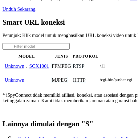
Unduh Sekarang
Smart URL koneksi
Petunjuk: Klik model untuk menghasilkan URL koneksi video untuk
MODEL
JENIS
PROTOKOL
FFMPEG
RTSP
Unknown
,
SCX1001
/11
MJPEG
HTTP
Unknown
/cgi-bin/pusher.cgi
* iSpyConnect tidak memiliki afiliasi, koneksi, atau asosiasi dengan
ketinggalan zaman. Kami tidak memberikan jaminan atau garansi b
Lainnya dimulai dengan "S"