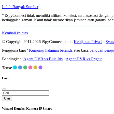
Lebih Banyak Sumber
* iSpyConnect tidak memiliki afiliasi, koneksi, atau asosiasi dengan
ketinggalan zaman. Kami tidak memberikan jaminan atau garansi b
Kembali ke atas
© Copyright 2011-2026 iSpyConnect.com -
Kebijakan Privasi
-
Syar
Pengguna baru?
Kunjungi halaman beranda
atau baca
panduan peng
Bandingkan:
Agent DVR vs Blue Iris
·
Agent DVR vs Frigate
Tema:
Cari
Cari
Wizard Koneksi Kamera IP Smart