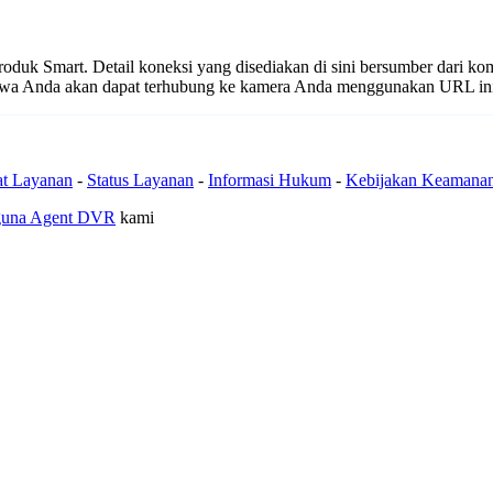
 produk Smart. Detail koneksi yang disediakan di sini bersumber dari ko
ahwa Anda akan dapat terhubung ke kamera Anda menggunakan URL in
at Layanan
-
Status Layanan
-
Informasi Hukum
-
Kebijakan Keamana
guna Agent DVR
kami