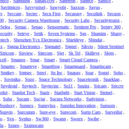
msco
,
Samsung
,
Sanan-cctv
,
Sanetron
,
Sannce
,
Sansco
,
Savitmicro
,
Savvypixel
,
Sawyobi
,
Saxxon
,
Sayus
,
tv
,
Seccam
,
Sectec
,
Secu First
,
Secueasy
,
Seculink
,
Secuon
,
00
,
Security Camera Warehouse
,
Security Labs
,
Securitytronix
,
Selea
,
Semac
,
Senao
,
Sensormatic
,
Sentient Pro
,
Sentry 360
,
ecurity
,
Seteye
,
Setik
,
Seven Systems
,
Sgs
,
Shamim
,
Shany
,
ptech
,
Shenzhen Ycx Electronics
,
Shieldeye
,
Shindai
,
ix
,
Sigma Electronics
,
Sigmatel
,
Signet
,
Sikvio
,
Silent Sentinel
Siricom
,
Sisview
,
Sitecom
,
Sjet
,
Sk Tel
,
Skilleye
,
Skjm
,
cell
,
Smanos
,
Smar
,
Smart
,
Smart Cloud Camera
,
Smartec
,
Smarteye
,
Smartfrog
,
Smartguard
,
Smartiscam
,
Smtkey
,
Smtsec
,
Smvi
,
Sn Ipc
,
Snapav
,
Soar
,
Soggi
,
Soho
,
,
Sovmiku
,
Sozo
,
Space Technology
,
Spacetronik
,
Sparklan
,
Spydroid
,
Spytech
,
Spytecinc
,
Sq11
,
Squira
,
Sricam
,
Sricctv
ardot
,
Stardot Tech
,
Starir
,
Starlight
,
Start Vision
,
Steinel
,
,
Suba
,
Sucam
,
Sucjar
,
Sucura Networks
,
Sudvision
,
Sunluxy
,
Sunnex
,
Sunnylux
,
Sunplus Innovation
,
Sunsom
,
Supvin
,
Surcomm
,
Sure-eye
,
Surecom
,
Surip Cam
,
Surveilist
,
Co
,
Svn
,
Svplus
,
Sw360
,
Swann
,
Sweex
,
Swibe
,
da
,
Szneo
,
Szsinocam