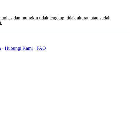
munitas dan mungkin tidak lengkap, tidak akurat, atau sudah
i.
n
-
Hubungi Kami
-
FAQ