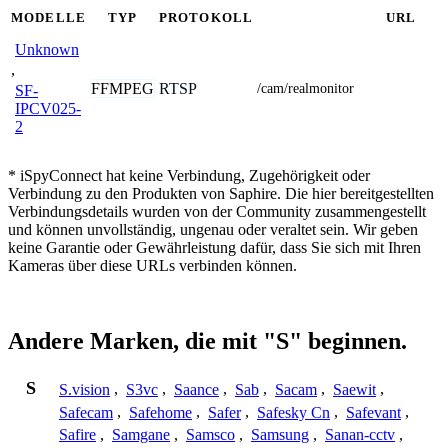
MODELLE
TYP
PROTOKOLL
URL
Unknown
,
FFMPEG
RTSP
/cam/realmonitor
SF-
IPCV025-
2
* iSpyConnect hat keine Verbindung, Zugehörigkeit oder
Verbindung zu den Produkten von Saphire. Die hier bereitgestellten
Verbindungsdetails wurden von der Community zusammengestellt
und können unvollständig, ungenau oder veraltet sein. Wir geben
keine Garantie oder Gewährleistung dafür, dass Sie sich mit Ihren
Kameras über diese URLs verbinden können.
Andere Marken, die mit "S" beginnen.
S
S.vision
,
S3vc
,
Saance
,
Sab
,
Sacam
,
Saewit
,
Safecam
,
Safehome
,
Safer
,
Safesky Cn
,
Safevant
,
Safire
,
Samgane
,
Samsco
,
Samsung
,
Sanan-cctv
,