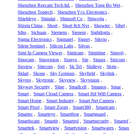
Shenzhen Reecam Tech.ltd.
,
Shenzhen Tong Bo Wei
,
Shenzhen Toptech
,
Shenzhen Ycx Electronics
,
Shieldeye
,
Shindai
,
Shinsoft Co
,
Shiwojia
,
Shixin China
,
Short
,
Short 8ch Nvr
,
Showtec
,
Sibel
,
Sibo
,
Sichuan
,
Siemens
,
Siepem
,
Sightlogix
,
Sigma Electronics
,
Sigmatel
,
Signet
,
Sikvio
,
Silent Sentinel
,
Silicon Labs
,
Silvus
,
Simi Ip Camera Viewer
,
Simicam
,
Simshine
,
Sineoji
,
Sinocam
,
Sinovision
,
Sionyx
,
Sip
,
Siqura
,
Siricom
,
Sisview
,
Sitecom
,
Sjet
,
Sk Tel
,
Skilleye
,
Skjm
,
Sklad
,
Skone
,
Sky Genious
,
Skyfield
,
Skylink
,
Skyreo
,
Skytronic
,
Skyview
,
Skyvision
,
Skyway Security
,
Sline
,
Smallcell
,
Smanos
,
Smar
,
Smart
,
Smart Cloud Camera
,
Smart Hd Wifi Camera
,
Smart Home
,
Smart Industry
,
Smart Net Camera
,
Smart Pixel
,
Smart Zoom
,
Smart380
,
Smartcam
,
Smartec
,
Smarteye
,
Smartfrog
,
Smartguard
,
Smartiscam
,
Smartit
,
Smartrol
,
Smartsecurity
,
Smartsf
,
Smarttek
,
Smartview
,
Smartvision
,
Smartwares
,
Smax