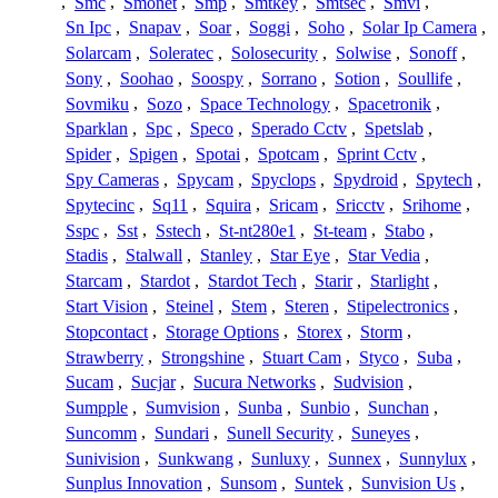
,
Smc
,
Smonet
,
Smp
,
Smtkey
,
Smtsec
,
Smvi
,
Sn Ipc
,
Snapav
,
Soar
,
Soggi
,
Soho
,
Solar Ip Camera
,
Solarcam
,
Soleratec
,
Solosecurity
,
Solwise
,
Sonoff
,
Sony
,
Soohao
,
Soospy
,
Sorrano
,
Sotion
,
Soullife
,
Sovmiku
,
Sozo
,
Space Technology
,
Spacetronik
,
Sparklan
,
Spc
,
Speco
,
Sperado Cctv
,
Spetslab
,
Spider
,
Spigen
,
Spotai
,
Spotcam
,
Sprint Cctv
,
Spy Cameras
,
Spycam
,
Spyclops
,
Spydroid
,
Spytech
,
Spytecinc
,
Sq11
,
Squira
,
Sricam
,
Sricctv
,
Srihome
,
Sspc
,
Sst
,
Sstech
,
St-nt280e1
,
St-team
,
Stabo
,
Stadis
,
Stalwall
,
Stanley
,
Star Eye
,
Star Vedia
,
Starcam
,
Stardot
,
Stardot Tech
,
Starir
,
Starlight
,
Start Vision
,
Steinel
,
Stem
,
Steren
,
Stipelectronics
,
Stopcontact
,
Storage Options
,
Storex
,
Storm
,
Strawberry
,
Strongshine
,
Stuart Cam
,
Styco
,
Suba
,
Sucam
,
Sucjar
,
Sucura Networks
,
Sudvision
,
Sumpple
,
Sumvision
,
Sunba
,
Sunbio
,
Sunchan
,
Suncomm
,
Sundari
,
Sunell Security
,
Suneyes
,
Sunivision
,
Sunkwang
,
Sunluxy
,
Sunnex
,
Sunnylux
,
Sunplus Innovation
,
Sunsom
,
Suntek
,
Sunvision Us
,