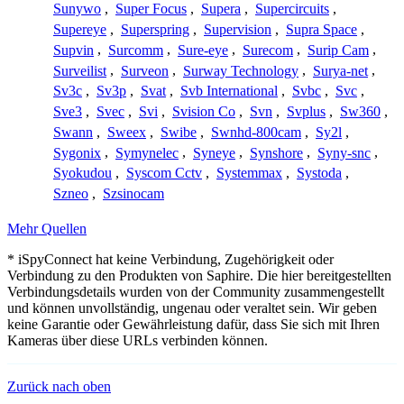
Sunywo
,
Super Focus
,
Supera
,
Supercircuits
,
Supereye
,
Superspring
,
Supervision
,
Supra Space
,
Supvin
,
Surcomm
,
Sure-eye
,
Surecom
,
Surip Cam
,
Surveilist
,
Surveon
,
Surway Technology
,
Surya-net
,
Sv3c
,
Sv3p
,
Svat
,
Svb International
,
Svbc
,
Svc
,
Sve3
,
Svec
,
Svi
,
Svision Co
,
Svn
,
Svplus
,
Sw360
,
Swann
,
Sweex
,
Swibe
,
Swnhd-800cam
,
Sy2l
,
Sygonix
,
Symynelec
,
Syneye
,
Synshore
,
Syny-snc
,
Syokudou
,
Syscom Cctv
,
Systemmax
,
Systoda
,
Szneo
,
Szsinocam
Mehr Quellen
* iSpyConnect hat keine Verbindung, Zugehörigkeit oder
Verbindung zu den Produkten von Saphire. Die hier bereitgestellten
Verbindungsdetails wurden von der Community zusammengestellt
und können unvollständig, ungenau oder veraltet sein. Wir geben
keine Garantie oder Gewährleistung dafür, dass Sie sich mit Ihren
Kameras über diese URLs verbinden können.
Zurück nach oben