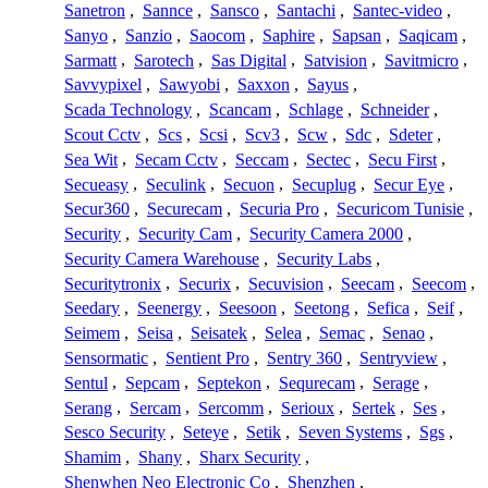
Sanetron
,
Sannce
,
Sansco
,
Santachi
,
Santec-video
,
Sanyo
,
Sanzio
,
Saocom
,
Saphire
,
Sapsan
,
Saqicam
,
Sarmatt
,
Sarotech
,
Sas Digital
,
Satvision
,
Savitmicro
,
Savvypixel
,
Sawyobi
,
Saxxon
,
Sayus
,
Scada Technology
,
Scancam
,
Schlage
,
Schneider
,
Scout Cctv
,
Scs
,
Scsi
,
Scv3
,
Scw
,
Sdc
,
Sdeter
,
Sea Wit
,
Secam Cctv
,
Seccam
,
Sectec
,
Secu First
,
Secueasy
,
Seculink
,
Secuon
,
Secuplug
,
Secur Eye
,
Secur360
,
Securecam
,
Securia Pro
,
Securicom Tunisie
,
Security
,
Security Cam
,
Security Camera 2000
,
Security Camera Warehouse
,
Security Labs
,
Securitytronix
,
Securix
,
Secuvision
,
Seecam
,
Seecom
,
Seedary
,
Seenergy
,
Seesoon
,
Seetong
,
Sefica
,
Seif
,
Seimem
,
Seisa
,
Seisatek
,
Selea
,
Semac
,
Senao
,
Sensormatic
,
Sentient Pro
,
Sentry 360
,
Sentryview
,
Sentul
,
Sepcam
,
Septekon
,
Sequrecam
,
Serage
,
Serang
,
Sercam
,
Sercomm
,
Serioux
,
Sertek
,
Ses
,
Sesco Security
,
Seteye
,
Setik
,
Seven Systems
,
Sgs
,
Shamim
,
Shany
,
Sharx Security
,
Shenwhen Neo Electronic Co
,
Shenzhen
,