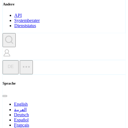
Andere
API
Systemberater
Dienststatus
DE
Sprache
English
العربية
Deutsch
Español
Français