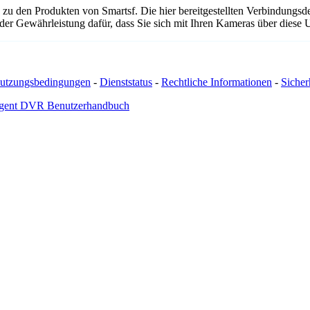
 zu den Produkten von Smartsf. Die hier bereitgestellten Verbindung
 oder Gewährleistung dafür, dass Sie sich mit Ihren Kameras über dies
utzungsbedingungen
-
Dienststatus
-
Rechtliche Informationen
-
Sicherh
gent DVR Benutzerhandbuch