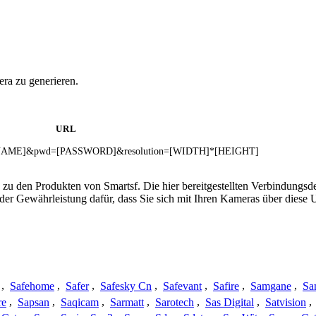
ra zu generieren.
URL
SERNAME]&pwd=[PASSWORD]&resolution=[WIDTH]*[HEIGHT]
 zu den Produkten von Smartsf. Die hier bereitgestellten Verbindung
 oder Gewährleistung dafür, dass Sie sich mit Ihren Kameras über dies
,
Safehome
,
Safer
,
Safesky Cn
,
Safevant
,
Safire
,
Samgane
,
Sa
re
,
Sapsan
,
Saqicam
,
Sarmatt
,
Sarotech
,
Sas Digital
,
Satvision
,