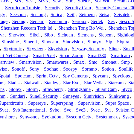
 Cctv
,
Scs
,
Scsi
,
Scv3
,
Scw
,
Sdc
,
Sdeter
,
Sea Wit
,
Secam Cc
o
,
Securicom Tunisie
,
Security
,
Security Cam
,
Security Camera 20
rgy
,
Seesoon
,
Seetong
,
Sefica
,
Seif
,
Seimem
,
Seisa
,
Seisatek
,
rage
,
Serang
,
Sercam
,
Sercomm
,
Serioux
,
Sertek
,
Ses
,
Sesco S
Shenzhen Reecam Tech.ltd.
,
Shenzhen Tong Bo Wei
,
Shenzhen To
vr
,
Showtec
,
Sibel
,
Sibo
,
Sichuan
,
Siemens
,
Siepem
,
Sightlog
,
Simshine
,
Sineoji
,
Sinocam
,
Sinovision
,
Sionyx
,
Sip
,
Siqura
,
,
Skytronic
,
Skyview
,
Skyvision
,
Skyway Security
,
Sline
,
Small
rt Net Camera
,
Smart Pixel
,
Smart Zoom
,
Smart380
,
Smartcam
,
artview
,
Smartvision
,
Smartwares
,
Smax
,
Smc
,
Smonet
,
Smp
,
wise
,
Sonoff
,
Sony
,
Soohao
,
Soospy
,
Sorrano
,
Sotion
,
Soullife
Spotai
,
Spotcam
,
Sprint Cctv
,
Spy Cameras
,
Spycam
,
Spyclops
,
bo
,
Stadis
,
Stalwall
,
Stanley
,
Star Eye
,
Star Vedia
,
Starcam
,
St
ons
,
Storex
,
Storm
,
Strawberry
,
Strongshine
,
Stuart Cam
,
Styco
mm
,
Sundari
,
Sunell Security
,
Suneyes
,
Sunivision
,
Sunkwang
,
Supercircuits
,
Supereye
,
Superspring
,
Supervision
,
Supra Space
,
Svat
,
Svb International
,
Svbc
,
Svc
,
Sve3
,
Svec
,
Svi
,
Svision 
ynshore
,
Syny-snc
,
Syokudou
,
Syscom Cctv
,
Systemmax
,
Systo