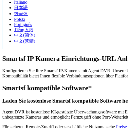
Italiano
日本語
한국어
Polski
Português
Tiếng Việt
中文(简体)
中文(繁體)
Smartsf IP Kamera Einrichtungs-URL Anl
Konfigurieren Sie Ihre Smartsf IP-Kameras mit Agent DVR. Unsere k
Kompatibilität bietet Ihnen flexible Verbindungsoptionen über Pla
Smartsf kompatible Software*
Laden Sie kostenlose Smartsf kompatible Software he
Agent DVR ist kostenlose KI-gestützte Überwachungssoftware mit Ech
unbegrenzte Kameras und ermöglicht Fernzugriff ohne Port-Weiterle
Für sicheren Remote-Zugriff oder geschäftliche Nutzung siehe
Preise