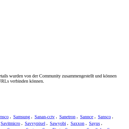
sdetails wurden von der Community zusammengestellt und können
e URLs verbinden können.
msco
,
Samsung
,
Sanan-cctv
,
Sanetron
,
Sannce
,
Sansco
,
Savitmicro
,
Savvypixel
,
Sawyobi
,
Saxxon
,
Sayus
,