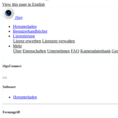
View this page in English
iSpy
Herunterladen
Benutzerhandbücher
Lizenzierung
Lizenz erwerben
Lizenzen verwalten
Mehr
Über
Eigenschaften
Unternehmen
FAQ
Kameradatenbank
Gem
iSpyConnect
Software
Herunterladen
Fernzugriff