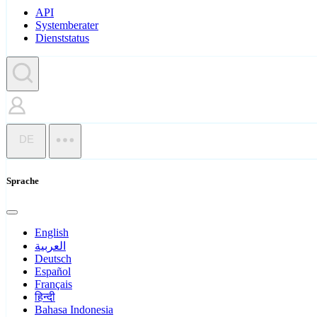
API
Systemberater
Dienststatus
DE
Sprache
English
العربية
Deutsch
Español
Français
हिन्दी
Bahasa Indonesia