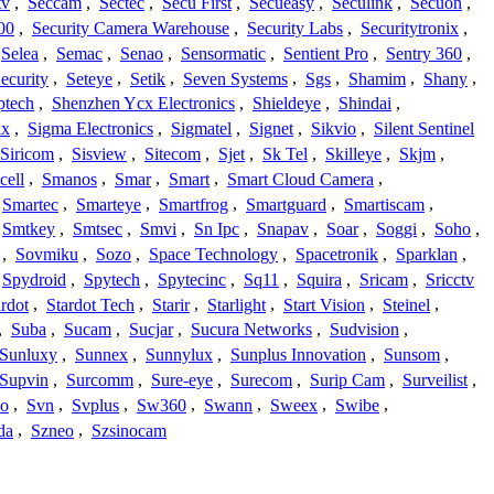
tv
,
Seccam
,
Sectec
,
Secu First
,
Secueasy
,
Seculink
,
Secuon
,
00
,
Security Camera Warehouse
,
Security Labs
,
Securitytronix
,
Selea
,
Semac
,
Senao
,
Sensormatic
,
Sentient Pro
,
Sentry 360
,
ecurity
,
Seteye
,
Setik
,
Seven Systems
,
Sgs
,
Shamim
,
Shany
,
ptech
,
Shenzhen Ycx Electronics
,
Shieldeye
,
Shindai
,
ix
,
Sigma Electronics
,
Sigmatel
,
Signet
,
Sikvio
,
Silent Sentinel
Siricom
,
Sisview
,
Sitecom
,
Sjet
,
Sk Tel
,
Skilleye
,
Skjm
,
cell
,
Smanos
,
Smar
,
Smart
,
Smart Cloud Camera
,
Smartec
,
Smarteye
,
Smartfrog
,
Smartguard
,
Smartiscam
,
Smtkey
,
Smtsec
,
Smvi
,
Sn Ipc
,
Snapav
,
Soar
,
Soggi
,
Soho
,
,
Sovmiku
,
Sozo
,
Space Technology
,
Spacetronik
,
Sparklan
,
Spydroid
,
Spytech
,
Spytecinc
,
Sq11
,
Squira
,
Sricam
,
Sricctv
ardot
,
Stardot Tech
,
Starir
,
Starlight
,
Start Vision
,
Steinel
,
,
Suba
,
Sucam
,
Sucjar
,
Sucura Networks
,
Sudvision
,
Sunluxy
,
Sunnex
,
Sunnylux
,
Sunplus Innovation
,
Sunsom
,
Supvin
,
Surcomm
,
Sure-eye
,
Surecom
,
Surip Cam
,
Surveilist
,
Co
,
Svn
,
Svplus
,
Sw360
,
Swann
,
Sweex
,
Swibe
,
da
,
Szneo
,
Szsinocam