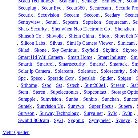
Scada Technology
,
Scancam
,
Schlage
,
Schneider
,
Scout
Secuplug
,
Secur Eye
,
Secur360
,
Securecam
,
Securia Pr
Securix
,
Secuvision
,
Seecam
,
Seecom
,
Seedary
,
Seene
Sentryview
,
Sentul
,
Sepcam
,
Septekon
,
Sequrecam
,
Se
Sharx Security
,
Shenwhen Neo Electronic Co
,
Shenzhen
,
Shinsoft Co
,
Shiwojia
,
Shixin China
,
Short
,
Short 8ch N
,
Silicon Labs
,
Silvus
,
Simi Ip Camera Viewer
,
Simicam
Sklad
,
Skone
,
Sky Genious
,
Skyfield
,
Skylink
,
Skyreo
Smart Hd Wifi Camera
,
Smart Home
,
Smart Industry
,
Sma
Smartit
,
Smartrol
,
Smartsecurity
,
Smartsf
,
Smarttek
,
Sm
Solar Ip Camera
,
Solarcam
,
Soleratec
,
Solosecurity
,
Sol
Spc
,
Speco
,
Sperado Cctv
,
Spetslab
,
Spider
,
Spigen
,
,
Srihome
,
Sspc
,
Sst
,
Sstech
,
St-nt280e1
,
St-team
,
Sta
Stem
,
Steren
,
Stipelectronics
,
Stopcontact
,
Storage Opti
Sumpple
,
Sumvision
,
Sunba
,
Sunbio
,
Sunchan
,
Sunco
Suntek
,
Sunvision Us
,
Sunywo
,
Super Focus
,
Supera
,
Surveon
,
Surway Technology
,
Surya-net
,
Sv3c
,
Sv3p
,
Swnhd-800cam
,
Sy2l
,
Sygonix
,
Symynelec
,
Syneye
,
S
Mehr Quellen