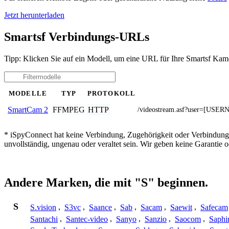
Jetzt herunterladen
Smartsf Verbindungs-URLs
Tipp: Klicken Sie auf ein Modell, um eine URL für Ihre Smartsf Kame
MODELLE
TYP
PROTOKOLL
FFMPEG
HTTP
SmartCam 2
/videostream.asf?user=[U
* iSpyConnect hat keine Verbindung, Zugehörigkeit oder Verbindung
unvollständig, ungenau oder veraltet sein. Wir geben keine Garantie
Andere Marken, die mit "S" beginnen.
S
S.vision
,
S3vc
,
Saance
,
Sab
,
Sacam
,
Saewit
,
Safecam
Santachi
,
Santec-video
,
Sanyo
,
Sanzio
,
Saocom
,
Saphi