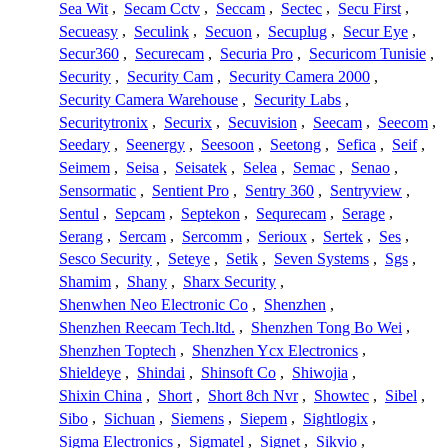
Sea Wit
,
Secam Cctv
,
Seccam
,
Sectec
,
Secu First
,
Secueasy
,
Seculink
,
Secuon
,
Secuplug
,
Secur Eye
,
Secur360
,
Securecam
,
Securia Pro
,
Securicom Tunisie
,
Security
,
Security Cam
,
Security Camera 2000
,
Security Camera Warehouse
,
Security Labs
,
Securitytronix
,
Securix
,
Secuvision
,
Seecam
,
Seecom
,
Seedary
,
Seenergy
,
Seesoon
,
Seetong
,
Sefica
,
Seif
,
Seimem
,
Seisa
,
Seisatek
,
Selea
,
Semac
,
Senao
,
Sensormatic
,
Sentient Pro
,
Sentry 360
,
Sentryview
,
Sentul
,
Sepcam
,
Septekon
,
Sequrecam
,
Serage
,
Serang
,
Sercam
,
Sercomm
,
Serioux
,
Sertek
,
Ses
,
Sesco Security
,
Seteye
,
Setik
,
Seven Systems
,
Sgs
,
Shamim
,
Shany
,
Sharx Security
,
Shenwhen Neo Electronic Co
,
Shenzhen
,
Shenzhen Reecam Tech.ltd.
,
Shenzhen Tong Bo Wei
,
Shenzhen Toptech
,
Shenzhen Ycx Electronics
,
Shieldeye
,
Shindai
,
Shinsoft Co
,
Shiwojia
,
Shixin China
,
Short
,
Short 8ch Nvr
,
Showtec
,
Sibel
,
Sibo
,
Sichuan
,
Siemens
,
Siepem
,
Sightlogix
,
Sigma Electronics
,
Sigmatel
,
Signet
,
Sikvio
,