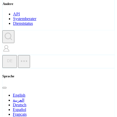
Andere
API
Systemberater
Dienststatus
DE
Sprache
English
العربية
Deutsch
Español
Français