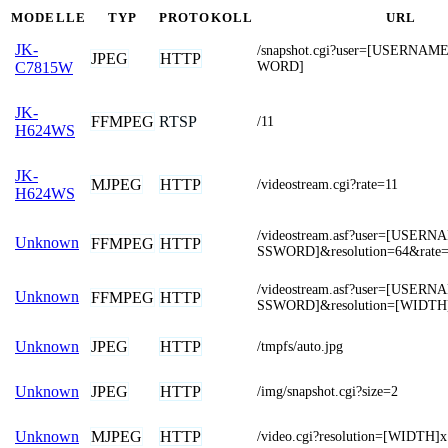
MODELLE
TYP
PROTOKOLL
URL
JK-
/snapshot.cgi?user=[USERNA
JPEG
HTTP
WORD]
C7815W
JK-
FFMPEG
RTSP
/11
H624WS
JK-
MJPEG
HTTP
/videostream.cgi?rate=11
H624WS
/videostream.asf?user=[USER
Unknown
FFMPEG
HTTP
SSWORD]&resolution=64&rate
/videostream.asf?user=[USER
Unknown
FFMPEG
HTTP
SSWORD]&resolution=[WIDTH
JPEG
HTTP
Unknown
/tmpfs/auto.jpg
JPEG
HTTP
Unknown
/img/snapshot.cgi?size=2
MJPEG
HTTP
Unknown
/video.cgi?resolution=[WIDTH