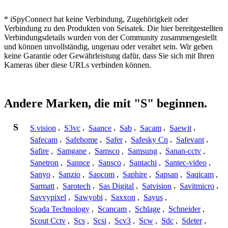
* iSpyConnect hat keine Verbindung, Zugehörigkeit oder
Verbindung zu den Produkten von Seisatek. Die hier bereitgestellten
Verbindungsdetails wurden von der Community zusammengestellt
und können unvollständig, ungenau oder veraltet sein. Wir geben
keine Garantie oder Gewährleistung dafür, dass Sie sich mit Ihren
Kameras über diese URLs verbinden können.
Andere Marken, die mit "S" beginnen.
S
S.vision
,
S3vc
,
Saance
,
Sab
,
Sacam
,
Saewit
,
Safecam
,
Safehome
,
Safer
,
Safesky Cn
,
Safevant
,
Safire
,
Samgane
,
Samsco
,
Samsung
,
Sanan-cctv
,
Sanetron
,
Sannce
,
Sansco
,
Santachi
,
Santec-video
,
Sanyo
,
Sanzio
,
Saocom
,
Saphire
,
Sapsan
,
Saqicam
,
Sarmatt
,
Sarotech
,
Sas Digital
,
Satvision
,
Savitmicro
,
Savvypixel
,
Sawyobi
,
Saxxon
,
Sayus
,
Scada Technology
,
Scancam
,
Schlage
,
Schneider
,
Scout Cctv
,
Scs
,
Scsi
,
Scv3
,
Scw
,
Sdc
,
Sdeter
,