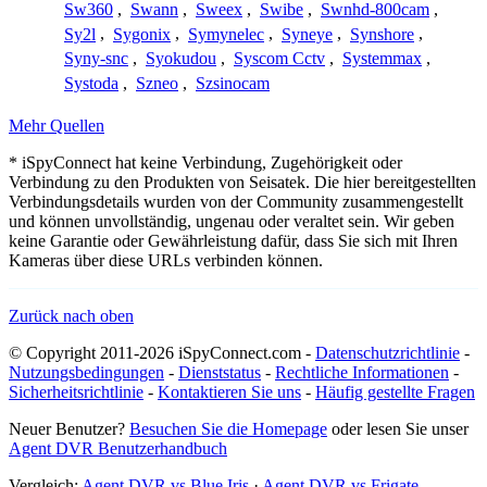
Sw360
,
Swann
,
Sweex
,
Swibe
,
Swnhd-800cam
,
Sy2l
,
Sygonix
,
Symynelec
,
Syneye
,
Synshore
,
Syny-snc
,
Syokudou
,
Syscom Cctv
,
Systemmax
,
Systoda
,
Szneo
,
Szsinocam
Mehr Quellen
* iSpyConnect hat keine Verbindung, Zugehörigkeit oder
Verbindung zu den Produkten von Seisatek. Die hier bereitgestellten
Verbindungsdetails wurden von der Community zusammengestellt
und können unvollständig, ungenau oder veraltet sein. Wir geben
keine Garantie oder Gewährleistung dafür, dass Sie sich mit Ihren
Kameras über diese URLs verbinden können.
Zurück nach oben
© Copyright 2011-2026 iSpyConnect.com -
Datenschutzrichtlinie
-
Nutzungsbedingungen
-
Dienststatus
-
Rechtliche Informationen
-
Sicherheitsrichtlinie
-
Kontaktieren Sie uns
-
Häufig gestellte Fragen
Neuer Benutzer?
Besuchen Sie die Homepage
oder lesen Sie unser
Agent DVR Benutzerhandbuch
Vergleich:
Agent DVR vs Blue Iris
·
Agent DVR vs Frigate