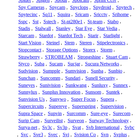
Spider
,
Spigen
,
Spotai
,
Spotcam
,
Sprint Cctv
,
Spy Cameras
,
Spycam
,
Spyclops
,
Spydroid
,
Spytech
,
Spytecinc
,
Sq11
,
Squira
,
Sricam
,
Sricctv
,
Srihome
,
Sspc
,
Sst
,
Sstech
,
St-nt280e1
,
St-team
,
Stabo
,
Stadis
,
Stalwall
,
Stanley
,
Star Eye
,
Star Vedia
,
Starcam
,
Stardot
,
Stardot Tech
,
Starir
,
Starlight
,
Start Vision
,
Steinel
,
Stem
,
Steren
,
Stipelectronics
,
Stopcontact
,
Storage Options
,
Storex
,
Storm
,
Strawberry
,
STROBEAM
,
Strongshine
,
Stuart Cam
,
Styco
,
Suba
,
Sucam
,
Sucjar
,
Sucura Networks
,
Sudvision
,
Sumpple
,
Sumvision
,
Sunba
,
Sunbio
,
Sunchan
,
Suncomm
,
Sundari
,
Sunell Security
,
Suneyes
,
Sunivision
,
Sunkwang
,
Sunluxy
,
Sunnex
,
Sunnylux
,
Sunplus Innovation
,
Sunsom
,
Suntek
,
Sunvision Us
,
Sunywo
,
Super Focus
,
Supera
,
Supercircuits
,
Supereye
,
Superspring
,
Supervision
,
Supra Space
,
Supvin
,
Surcomm
,
Sure-eye
,
Surecom
,
Surip Cam
,
Surveilist
,
Surveon
,
Surway Technology
,
Surya-net
,
Sv3c
,
Sv3p
,
Svat
,
Svb International
,
Svbc
,
Svc
,
Sve3
,
Svec
,
Svi
,
Svision Co
,
Svn
,
Svplus
,