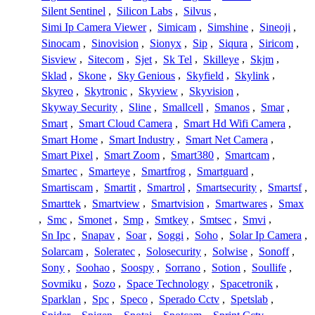
Silent Sentinel
,
Silicon Labs
,
Silvus
,
Simi Ip Camera Viewer
,
Simicam
,
Simshine
,
Sineoji
,
Sinocam
,
Sinovision
,
Sionyx
,
Sip
,
Siqura
,
Siricom
,
Sisview
,
Sitecom
,
Sjet
,
Sk Tel
,
Skilleye
,
Skjm
,
Sklad
,
Skone
,
Sky Genious
,
Skyfield
,
Skylink
,
Skyreo
,
Skytronic
,
Skyview
,
Skyvision
,
Skyway Security
,
Sline
,
Smallcell
,
Smanos
,
Smar
,
Smart
,
Smart Cloud Camera
,
Smart Hd Wifi Camera
,
Smart Home
,
Smart Industry
,
Smart Net Camera
,
Smart Pixel
,
Smart Zoom
,
Smart380
,
Smartcam
,
Smartec
,
Smarteye
,
Smartfrog
,
Smartguard
,
Smartiscam
,
Smartit
,
Smartrol
,
Smartsecurity
,
Smartsf
,
Smarttek
,
Smartview
,
Smartvision
,
Smartwares
,
Smax
,
Smc
,
Smonet
,
Smp
,
Smtkey
,
Smtsec
,
Smvi
,
Sn Ipc
,
Snapav
,
Soar
,
Soggi
,
Soho
,
Solar Ip Camera
,
Solarcam
,
Soleratec
,
Solosecurity
,
Solwise
,
Sonoff
,
Sony
,
Soohao
,
Soospy
,
Sorrano
,
Sotion
,
Soullife
,
Sovmiku
,
Sozo
,
Space Technology
,
Spacetronik
,
Sparklan
,
Spc
,
Speco
,
Sperado Cctv
,
Spetslab
,