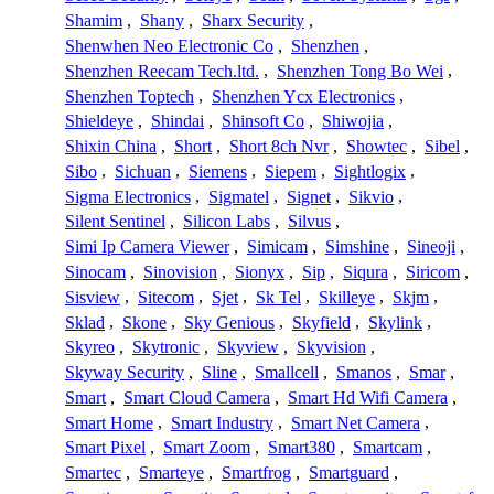
Shamim
,
Shany
,
Sharx Security
,
Shenwhen Neo Electronic Co
,
Shenzhen
,
Shenzhen Reecam Tech.ltd.
,
Shenzhen Tong Bo Wei
,
Shenzhen Toptech
,
Shenzhen Ycx Electronics
,
Shieldeye
,
Shindai
,
Shinsoft Co
,
Shiwojia
,
Shixin China
,
Short
,
Short 8ch Nvr
,
Showtec
,
Sibel
,
Sibo
,
Sichuan
,
Siemens
,
Siepem
,
Sightlogix
,
Sigma Electronics
,
Sigmatel
,
Signet
,
Sikvio
,
Silent Sentinel
,
Silicon Labs
,
Silvus
,
Simi Ip Camera Viewer
,
Simicam
,
Simshine
,
Sineoji
,
Sinocam
,
Sinovision
,
Sionyx
,
Sip
,
Siqura
,
Siricom
,
Sisview
,
Sitecom
,
Sjet
,
Sk Tel
,
Skilleye
,
Skjm
,
Sklad
,
Skone
,
Sky Genious
,
Skyfield
,
Skylink
,
Skyreo
,
Skytronic
,
Skyview
,
Skyvision
,
Skyway Security
,
Sline
,
Smallcell
,
Smanos
,
Smar
,
Smart
,
Smart Cloud Camera
,
Smart Hd Wifi Camera
,
Smart Home
,
Smart Industry
,
Smart Net Camera
,
Smart Pixel
,
Smart Zoom
,
Smart380
,
Smartcam
,
Smartec
,
Smarteye
,
Smartfrog
,
Smartguard
,