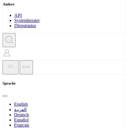
Andere
API
Systemberater
Dienststatus
DE
Sprache
English
العربية
Deutsch
Español
Français