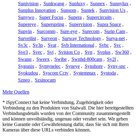
Sunivision
,
Sunkwang
,
Sunluxy
,
Sunnex
,
Sunnylux
,
Sunplus Innovation
,
Sunsom
,
Suntek
,
Sunvision Us
,
Sunywo
,
Super Focus
,
Supera
,
Supercircuits
,
Supereye
,
Superspring
,
Supervision
,
Supra Space
,
Supvin
,
Surcomm
,
Sure-eye
,
Surecom
,
Surip Cam
,
Surveilist
,
Surveon
,
Surway Technology
,
Surya-net
,
Sv3c
,
Sv3p
,
Svat
,
Svb International
,
Svbc
,
Svc
,
Sve3
,
Svec
,
Svi
,
Svision Co
,
Svn
,
Svplus
,
Sw360
,
Swann
,
Sweex
,
Swibe
,
Swnhd-800cam
,
Sy2l
,
Sygonix
,
Symynelec
,
Syneye
,
Synshore
,
Syny-snc
,
Syokudou
,
Syscom Cctv
,
Systemmax
,
Systoda
,
Szneo
,
Szsinocam
Mehr Quellen
* iSpyConnect hat keine Verbindung, Zugehörigkeit oder
Verbindung zu den Produkten von Stalwall. Die hier bereitgestellten
Verbindungsdetails wurden von der Community zusammengestellt
und können unvollständig, ungenau oder veraltet sein. Wir geben
keine Garantie oder Gewährleistung dafür, dass Sie sich mit Ihren
Kameras über diese URLs verbinden können.