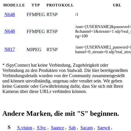
MODELLE
TYP
PROTOKOLL
URL
FFMPEG
RTSP
N648
/1
/user=[USERNAME]&passwor
N648
FFMPEG
RTSP
&channel=1&stream=1.sdp?real_s
ng=100
/user=[USERNAME]_password
N817
MJPEG
RTSP
hannel=0_stream=0.sdp?real_str
* iSpyConnect hat keine Verbindung, Zugehörigkeit oder
Verbindung zu den Produkten von Stalwall. Die hier bereitgestellten
Verbindungsdetails wurden von der Community zusammengestellt
und können unvollständig, ungenau oder veraltet sein. Wir geben
keine Garantie oder Gewährleistung dafür, dass Sie sich mit Ihren
Kameras über diese URLs verbinden können.
Andere Marken, die mit "S" beginnen.
S
S.vision
,
S3vc
,
Saance
,
Sab
,
Sacam
,
Saewit
,