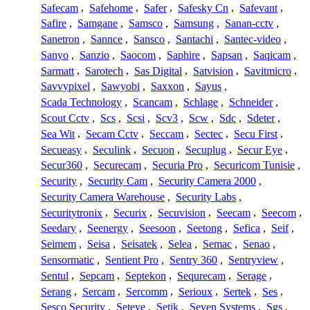
Safecam
,
Safehome
,
Safer
,
Safesky Cn
,
Safevant
,
Safire
,
Samgane
,
Samsco
,
Samsung
,
Sanan-cctv
,
Sanetron
,
Sannce
,
Sansco
,
Santachi
,
Santec-video
,
Sanyo
,
Sanzio
,
Saocom
,
Saphire
,
Sapsan
,
Saqicam
,
Sarmatt
,
Sarotech
,
Sas Digital
,
Satvision
,
Savitmicro
,
Savvypixel
,
Sawyobi
,
Saxxon
,
Sayus
,
Scada Technology
,
Scancam
,
Schlage
,
Schneider
,
Scout Cctv
,
Scs
,
Scsi
,
Scv3
,
Scw
,
Sdc
,
Sdeter
,
Sea Wit
,
Secam Cctv
,
Seccam
,
Sectec
,
Secu First
,
Secueasy
,
Seculink
,
Secuon
,
Secuplug
,
Secur Eye
,
Secur360
,
Securecam
,
Securia Pro
,
Securicom Tunisie
,
Security
,
Security Cam
,
Security Camera 2000
,
Security Camera Warehouse
,
Security Labs
,
Securitytronix
,
Securix
,
Secuvision
,
Seecam
,
Seecom
,
Seedary
,
Seenergy
,
Seesoon
,
Seetong
,
Sefica
,
Seif
,
Seimem
,
Seisa
,
Seisatek
,
Selea
,
Semac
,
Senao
,
Sensormatic
,
Sentient Pro
,
Sentry 360
,
Sentryview
,
Sentul
,
Sepcam
,
Septekon
,
Sequrecam
,
Serage
,
Serang
,
Sercam
,
Sercomm
,
Serioux
,
Sertek
,
Ses
,
Sesco Security
,
Seteye
,
Setik
,
Seven Systems
,
Sgs
,