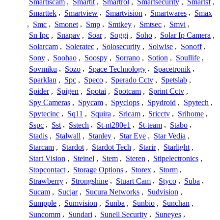
Smartiscam
,
Smartit
,
Smartrol
,
Smartsecurity
,
Smartsf
,
Smarttek
,
Smartview
,
Smartvision
,
Smartwares
,
Smax
,
Smc
,
Smonet
,
Smp
,
Smtkey
,
Smtsec
,
Smvi
,
Sn Ipc
,
Snapav
,
Soar
,
Soggi
,
Soho
,
Solar Ip Camera
,
Solarcam
,
Soleratec
,
Solosecurity
,
Solwise
,
Sonoff
,
Sony
,
Soohao
,
Soospy
,
Sorrano
,
Sotion
,
Soullife
,
Sovmiku
,
Sozo
,
Space Technology
,
Spacetronik
,
Sparklan
,
Spc
,
Speco
,
Sperado Cctv
,
Spetslab
,
Spider
,
Spigen
,
Spotai
,
Spotcam
,
Sprint Cctv
,
Spy Cameras
,
Spycam
,
Spyclops
,
Spydroid
,
Spytech
,
Spytecinc
,
Sq11
,
Squira
,
Sricam
,
Sricctv
,
Srihome
,
Sspc
,
Sst
,
Sstech
,
St-nt280e1
,
St-team
,
Stabo
,
Stadis
,
Stalwall
,
Stanley
,
Star Eye
,
Star Vedia
,
Starcam
,
Stardot
,
Stardot Tech
,
Starir
,
Starlight
,
Start Vision
,
Steinel
,
Stem
,
Steren
,
Stipelectronics
,
Stopcontact
,
Storage Options
,
Storex
,
Storm
,
Strawberry
,
Strongshine
,
Stuart Cam
,
Styco
,
Suba
,
Sucam
,
Sucjar
,
Sucura Networks
,
Sudvision
,
Sumpple
,
Sumvision
,
Sunba
,
Sunbio
,
Sunchan
,
Suncomm
,
Sundari
,
Sunell Security
,
Suneyes
,