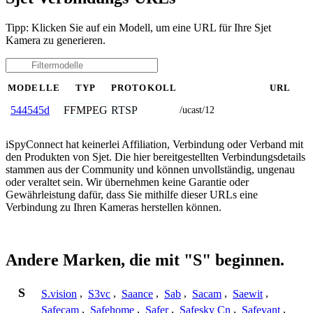
Tipp: Klicken Sie auf ein Modell, um eine URL für Ihre Sjet
Kamera zu generieren.
MODELLE
TYP
PROTOKOLL
URL
FFMPEG
RTSP
544545d
/ucast/12
iSpyConnect hat keinerlei Affiliation, Verbindung oder Verband mit
den Produkten von Sjet. Die hier bereitgestellten Verbindungsdetails
stammen aus der Community und können unvollständig, ungenau
oder veraltet sein. Wir übernehmen keine Garantie oder
Gewährleistung dafür, dass Sie mithilfe dieser URLs eine
Verbindung zu Ihren Kameras herstellen können.
Andere Marken, die mit "S" beginnen.
S
S.vision
,
S3vc
,
Saance
,
Sab
,
Sacam
,
Saewit
,
Safecam
,
Safehome
,
Safer
,
Safesky Cn
,
Safevant
,