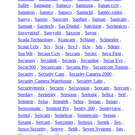
Safire
,
Samgane
,
Samsco
,
Samsung
,
Sanan-cctv
,
Sanetron
,
Sannce
,
Sansco
,
Santachi
,
Santec-video
,
Sanyo
,
Sanzio
,
Saocom
,
Saphire
,
Sapsan
,
Saqicam
,
Sarmatt
,
Sarotech
,
Sas Digital
,
Satvision
,
Savitmicro
,
Savvypixel
,
Sawyobi
,
Saxxon
,
Sayus
,
Scada Technology
,
Scancam
,
Schlage
,
Schneider
,
Scout Cctv
,
Scs
,
Scsi
,
Scv3
,
Scw
,
Sdc
,
Sdeter
,
Sea Wit
,
Secam Cctv
,
Seccam
,
Sectec
,
Secu First
,
Secueasy
,
Seculink
,
Secuon
,
Secuplug
,
Secur Eye
,
Secur360
,
Securecam
,
Securia Pro
,
Securicom Tunisie
,
Security
,
Security Cam
,
Security Camera 2000
,
Security Camera Warehouse
,
Security Labs
,
Securitytronix
,
Securix
,
Secuvision
,
Seecam
,
Seecom
,
Seedary
,
Seenergy
,
Seesoon
,
Seetong
,
Sefica
,
Seif
,
Seimem
,
Seisa
,
Seisatek
,
Selea
,
Semac
,
Senao
,
Sensormatic
,
Sentient Pro
,
Sentry 360
,
Sentryview
,
Sentul
,
Sepcam
,
Septekon
,
Sequrecam
,
Serage
,
Serang
,
Sercam
,
Sercomm
,
Serioux
,
Sertek
,
Ses
,
Sesco Security
,
Seteye
,
Setik
,
Seven Systems
,
Sgs
,