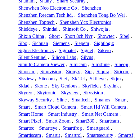
Shamim
,
Shany
,
Sharx Security
,
Shenwhen Neo Electronic Co
,
Shenzhen
,
Shenzhen Reecam Tech.ltd.
,
Shenzhen Tong Bo Wei
,
Shenzhen Toptech
,
Shenzhen Ycx Electronics
,
Shieldeye
,
Shindai
,
Shinsoft Co
,
Shiwojia
,
Shixin China
,
Short
,
Short 8ch Nvr
,
Showtec
,
Sibel
,
Sibo
,
Sichuan
,
Siemens
,
Siepem
,
Sightlogix
,
Sigma Electronics
,
Sigmatel
,
Signet
,
Sikvio
,
Silent Sentinel
,
Silicon Labs
,
Silvus
,
Simi Ip Camera Viewer
,
Simicam
,
Simshine
,
Sineoji
,
Sinocam
,
Sinovision
,
Sionyx
,
Sip
,
Siqura
,
Siricom
,
Sisview
,
Sitecom
,
Sjet
,
Sk Tel
,
Skilleye
,
Skjm
,
Sklad
,
Skone
,
Sky Genious
,
Skyfield
,
Skylink
,
Skyreo
,
Skytronic
,
Skyview
,
Skyvision
,
Skyway Security
,
Sline
,
Smallcell
,
Smanos
,
Smar
,
Smart
,
Smart Cloud Camera
,
Smart Hd Wifi Camera
,
Smart Home
,
Smart Industry
,
Smart Net Camera
,
Smart Pixel
,
Smart Zoom
,
Smart380
,
Smartcam
,
Smartec
,
Smarteye
,
Smartfrog
,
Smartguard
,
Smartiscam
,
Smartit
,
Smartrol
,
Smartsecurity
,
Smartsf
,