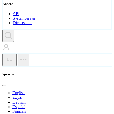
Andere
API
Systemberater
Dienststatus
DE
Sprache
English
العربية
Deutsch
Español
Français