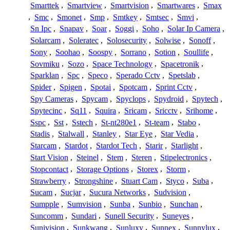
Smarttek
,
Smartview
,
Smartvision
,
Smartwares
,
Smax
,
Smc
,
Smonet
,
Smp
,
Smtkey
,
Smtsec
,
Smvi
,
Sn Ipc
,
Snapav
,
Soar
,
Soggi
,
Soho
,
Solar Ip Camera
,
Solarcam
,
Soleratec
,
Solosecurity
,
Solwise
,
Sonoff
,
Sony
,
Soohao
,
Soospy
,
Sorrano
,
Sotion
,
Soullife
,
Sovmiku
,
Sozo
,
Space Technology
,
Spacetronik
,
Sparklan
,
Spc
,
Speco
,
Sperado Cctv
,
Spetslab
,
Spider
,
Spigen
,
Spotai
,
Spotcam
,
Sprint Cctv
,
Spy Cameras
,
Spycam
,
Spyclops
,
Spydroid
,
Spytech
,
Spytecinc
,
Sq11
,
Squira
,
Sricam
,
Sricctv
,
Srihome
,
Sspc
,
Sst
,
Sstech
,
St-nt280e1
,
St-team
,
Stabo
,
Stadis
,
Stalwall
,
Stanley
,
Star Eye
,
Star Vedia
,
Starcam
,
Stardot
,
Stardot Tech
,
Starir
,
Starlight
,
Start Vision
,
Steinel
,
Stem
,
Steren
,
Stipelectronics
,
Stopcontact
,
Storage Options
,
Storex
,
Storm
,
Strawberry
,
Strongshine
,
Stuart Cam
,
Styco
,
Suba
,
Sucam
,
Sucjar
,
Sucura Networks
,
Sudvision
,
Sumpple
,
Sumvision
,
Sunba
,
Sunbio
,
Sunchan
,
Suncomm
,
Sundari
,
Sunell Security
,
Suneyes
,
Sunivision
,
Sunkwang
,
Sunluxy
,
Sunnex
,
Sunnylux
,