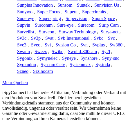
Sunplus Innovation
,
Sunsom
,
Suntek
,
Sunvision Us
,
Sunywo
,
Super Focus
,
Supera
,
Supercircuits
,
Supereye
,
Superspring
,
Supervision
,
Supra Space
,
Supvin
,
Surcomm
,
Sure-eye
,
Surecom
,
Surip Cam
,
Surveilist
,
Surveon
,
Surway Technology
,
Surya-net
,
Sv3c
,
Sv3p
,
Svat
,
Svb International
,
Svbc
,
Svc
,
Sve3
,
Svec
,
Svi
,
Svision Co
,
Svn
,
Svplus
,
Sw360
,
Swann
,
Sweex
,
Swibe
,
Swnhd-800cam
,
Sy2l
,
Sygonix
,
Symynelec
,
Syneye
,
Synshore
,
Syny-snc
,
Syokudou
,
Syscom Cctv
,
Systemmax
,
Systoda
,
Szneo
,
Szsinocam
Mehr Quellen
iSpyConnect hat keinerlei Affiliation, Verbindung oder Verband mit
den Produkten von Smallcell. Die hier bereitgestellten
Verbindungsdetails stammen aus der Community und können
unvollständig, ungenau oder veraltet sein. Wir übernehmen keine
Garantie oder Gewährleistung dafür, dass Sie mithilfe dieser URLs
eine Verbindung zu Ihren Kameras herstellen können.