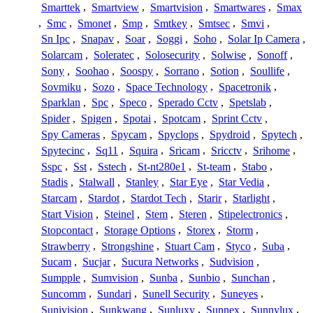
Smarttek
,
Smartview
,
Smartvision
,
Smartwares
,
Smax
,
Smc
,
Smonet
,
Smp
,
Smtkey
,
Smtsec
,
Smvi
,
Sn Ipc
,
Snapav
,
Soar
,
Soggi
,
Soho
,
Solar Ip Camera
,
Solarcam
,
Soleratec
,
Solosecurity
,
Solwise
,
Sonoff
,
Sony
,
Soohao
,
Soospy
,
Sorrano
,
Sotion
,
Soullife
,
Sovmiku
,
Sozo
,
Space Technology
,
Spacetronik
,
Sparklan
,
Spc
,
Speco
,
Sperado Cctv
,
Spetslab
,
Spider
,
Spigen
,
Spotai
,
Spotcam
,
Sprint Cctv
,
Spy Cameras
,
Spycam
,
Spyclops
,
Spydroid
,
Spytech
,
Spytecinc
,
Sq11
,
Squira
,
Sricam
,
Sricctv
,
Srihome
,
Sspc
,
Sst
,
Sstech
,
St-nt280e1
,
St-team
,
Stabo
,
Stadis
,
Stalwall
,
Stanley
,
Star Eye
,
Star Vedia
,
Starcam
,
Stardot
,
Stardot Tech
,
Starir
,
Starlight
,
Start Vision
,
Steinel
,
Stem
,
Steren
,
Stipelectronics
,
Stopcontact
,
Storage Options
,
Storex
,
Storm
,
Strawberry
,
Strongshine
,
Stuart Cam
,
Styco
,
Suba
,
Sucam
,
Sucjar
,
Sucura Networks
,
Sudvision
,
Sumpple
,
Sumvision
,
Sunba
,
Sunbio
,
Sunchan
,
Suncomm
,
Sundari
,
Sunell Security
,
Suneyes
,
Sunivision
,
Sunkwang
,
Sunluxy
,
Sunnex
,
Sunnylux
,