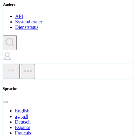
Andere
API
Systemberater
Dienststatus
DE
Sprache
English
العربية
Deutsch
Español
Français