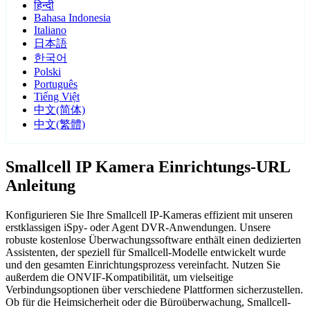
हिन्दी
Bahasa Indonesia
Italiano
日本語
한국어
Polski
Português
Tiếng Việt
中文(简体)
中文(繁體)
Smallcell IP Kamera Einrichtungs-URL
Anleitung
Konfigurieren Sie Ihre Smallcell IP-Kameras effizient mit unseren
erstklassigen iSpy- oder Agent DVR-Anwendungen. Unsere
robuste kostenlose Überwachungssoftware enthält einen dedizierten
Assistenten, der speziell für Smallcell-Modelle entwickelt wurde
und den gesamten Einrichtungsprozess vereinfacht. Nutzen Sie
außerdem die ONVIF-Kompatibilität, um vielseitige
Verbindungsoptionen über verschiedene Plattformen sicherzustellen.
Ob für die Heimsicherheit oder die Büroüberwachung, Smallcell-