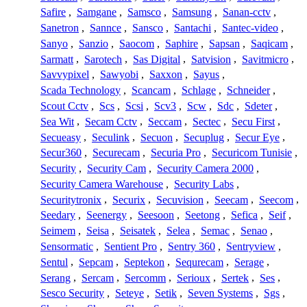
Safire
,
Samgane
,
Samsco
,
Samsung
,
Sanan-cctv
,
Sanetron
,
Sannce
,
Sansco
,
Santachi
,
Santec-video
,
Sanyo
,
Sanzio
,
Saocom
,
Saphire
,
Sapsan
,
Saqicam
,
Sarmatt
,
Sarotech
,
Sas Digital
,
Satvision
,
Savitmicro
,
Savvypixel
,
Sawyobi
,
Saxxon
,
Sayus
,
Scada Technology
,
Scancam
,
Schlage
,
Schneider
,
Scout Cctv
,
Scs
,
Scsi
,
Scv3
,
Scw
,
Sdc
,
Sdeter
,
Sea Wit
,
Secam Cctv
,
Seccam
,
Sectec
,
Secu First
,
Secueasy
,
Seculink
,
Secuon
,
Secuplug
,
Secur Eye
,
Secur360
,
Securecam
,
Securia Pro
,
Securicom Tunisie
,
Security
,
Security Cam
,
Security Camera 2000
,
Security Camera Warehouse
,
Security Labs
,
Securitytronix
,
Securix
,
Secuvision
,
Seecam
,
Seecom
,
Seedary
,
Seenergy
,
Seesoon
,
Seetong
,
Sefica
,
Seif
,
Seimem
,
Seisa
,
Seisatek
,
Selea
,
Semac
,
Senao
,
Sensormatic
,
Sentient Pro
,
Sentry 360
,
Sentryview
,
Sentul
,
Sepcam
,
Septekon
,
Sequrecam
,
Serage
,
Serang
,
Sercam
,
Sercomm
,
Serioux
,
Sertek
,
Ses
,
Sesco Security
,
Seteye
,
Setik
,
Seven Systems
,
Sgs
,