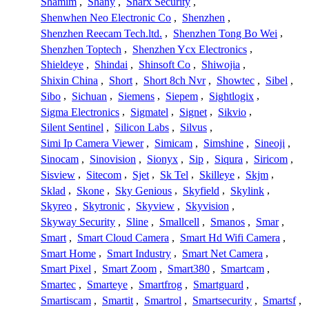
Shamim
,
Shany
,
Sharx Security
,
Shenwhen Neo Electronic Co
,
Shenzhen
,
Shenzhen Reecam Tech.ltd.
,
Shenzhen Tong Bo Wei
,
Shenzhen Toptech
,
Shenzhen Ycx Electronics
,
Shieldeye
,
Shindai
,
Shinsoft Co
,
Shiwojia
,
Shixin China
,
Short
,
Short 8ch Nvr
,
Showtec
,
Sibel
,
Sibo
,
Sichuan
,
Siemens
,
Siepem
,
Sightlogix
,
Sigma Electronics
,
Sigmatel
,
Signet
,
Sikvio
,
Silent Sentinel
,
Silicon Labs
,
Silvus
,
Simi Ip Camera Viewer
,
Simicam
,
Simshine
,
Sineoji
,
Sinocam
,
Sinovision
,
Sionyx
,
Sip
,
Siqura
,
Siricom
,
Sisview
,
Sitecom
,
Sjet
,
Sk Tel
,
Skilleye
,
Skjm
,
Sklad
,
Skone
,
Sky Genious
,
Skyfield
,
Skylink
,
Skyreo
,
Skytronic
,
Skyview
,
Skyvision
,
Skyway Security
,
Sline
,
Smallcell
,
Smanos
,
Smar
,
Smart
,
Smart Cloud Camera
,
Smart Hd Wifi Camera
,
Smart Home
,
Smart Industry
,
Smart Net Camera
,
Smart Pixel
,
Smart Zoom
,
Smart380
,
Smartcam
,
Smartec
,
Smarteye
,
Smartfrog
,
Smartguard
,
Smartiscam
,
Smartit
,
Smartrol
,
Smartsecurity
,
Smartsf
,