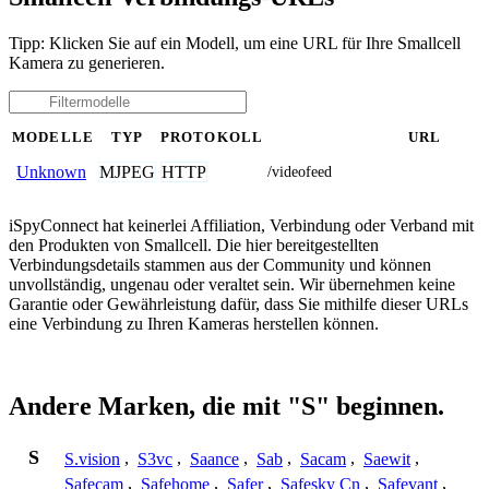
Tipp: Klicken Sie auf ein Modell, um eine URL für Ihre Smallcell
Kamera zu generieren.
MODELLE
TYP
PROTOKOLL
URL
MJPEG
HTTP
Unknown
/videofeed
iSpyConnect hat keinerlei Affiliation, Verbindung oder Verband mit
den Produkten von Smallcell. Die hier bereitgestellten
Verbindungsdetails stammen aus der Community und können
unvollständig, ungenau oder veraltet sein. Wir übernehmen keine
Garantie oder Gewährleistung dafür, dass Sie mithilfe dieser URLs
eine Verbindung zu Ihren Kameras herstellen können.
Andere Marken, die mit "S" beginnen.
S
S.vision
,
S3vc
,
Saance
,
Sab
,
Sacam
,
Saewit
,
Safecam
,
Safehome
,
Safer
,
Safesky Cn
,
Safevant
,