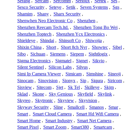
Serang
,
Sercam
,
Sercomm
,
Serioux
,
Sertek
,
Ses
,
Sesco Security
,
Seteye
,
Setik
,
Seven Systems
,
Sgs
,
Shamim
,
Shany
,
Sharx Security
,
Shenwhen Neo Electronic Co
,
Shenzhen
,
Shenzhen Reecam Tech.ltd.
,
Shenzhen Tong Bo Wei
,
Shenzhen Toptech
,
Shenzhen Ycx Electronics
,
Shieldeye
,
Shindai
,
Shinsoft Co
,
Shiwojia
,
Shixin China
,
Short
,
Short 8ch Nvr
,
Showtec
,
Sibel
,
Sibo
,
Sichuan
,
Siemens
,
Siepem
,
Sightlogix
,
Sigma Electronics
,
Sigmatel
,
Signet
,
Sikvio
,
Silent Sentinel
,
Silicon Labs
,
Silvus
,
Simi Ip Camera Viewer
,
Simicam
,
Simshine
,
Sineoji
,
Sinocam
,
Sinovision
,
Sionyx
,
Sip
,
Siqura
,
Siricom
,
Sisview
,
Sitecom
,
Sjet
,
Sk Tel
,
Skilleye
,
Skjm
,
Sklad
,
Skone
,
Sky Genious
,
Skyfield
,
Skylink
,
Skyreo
,
Skytronic
,
Skyview
,
Skyvision
,
Skyway Security
,
Sline
,
Smallcell
,
Smanos
,
Smar
,
Smart
,
Smart Cloud Camera
,
Smart Hd Wifi Camera
,
Smart Home
,
Smart Industry
,
Smart Net Camera
,
Smart Pixel
,
Smart Zoom
,
Smart380
,
Smartcam
,