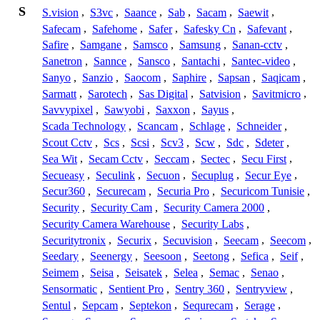
S
S.vision
,
S3vc
,
Saance
,
Sab
,
Sacam
,
Saewit
,
Safecam
,
Safehome
,
Safer
,
Safesky Cn
,
Safevant
,
Safire
,
Samgane
,
Samsco
,
Samsung
,
Sanan-cctv
,
Sanetron
,
Sannce
,
Sansco
,
Santachi
,
Santec-video
,
Sanyo
,
Sanzio
,
Saocom
,
Saphire
,
Sapsan
,
Saqicam
,
Sarmatt
,
Sarotech
,
Sas Digital
,
Satvision
,
Savitmicro
,
Savvypixel
,
Sawyobi
,
Saxxon
,
Sayus
,
Scada Technology
,
Scancam
,
Schlage
,
Schneider
,
Scout Cctv
,
Scs
,
Scsi
,
Scv3
,
Scw
,
Sdc
,
Sdeter
,
Sea Wit
,
Secam Cctv
,
Seccam
,
Sectec
,
Secu First
,
Secueasy
,
Seculink
,
Secuon
,
Secuplug
,
Secur Eye
,
Secur360
,
Securecam
,
Securia Pro
,
Securicom Tunisie
,
Security
,
Security Cam
,
Security Camera 2000
,
Security Camera Warehouse
,
Security Labs
,
Securitytronix
,
Securix
,
Secuvision
,
Seecam
,
Seecom
,
Seedary
,
Seenergy
,
Seesoon
,
Seetong
,
Sefica
,
Seif
,
Seimem
,
Seisa
,
Seisatek
,
Selea
,
Semac
,
Senao
,
Sensormatic
,
Sentient Pro
,
Sentry 360
,
Sentryview
,
Sentul
,
Sepcam
,
Septekon
,
Sequrecam
,
Serage
,