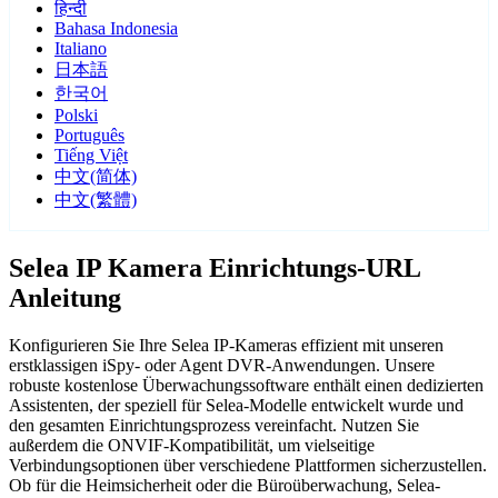
हिन्दी
Bahasa Indonesia
Italiano
日本語
한국어
Polski
Português
Tiếng Việt
中文(简体)
中文(繁體)
Selea IP Kamera Einrichtungs-URL
Anleitung
Konfigurieren Sie Ihre Selea IP-Kameras effizient mit unseren
erstklassigen iSpy- oder Agent DVR-Anwendungen. Unsere
robuste kostenlose Überwachungssoftware enthält einen dedizierten
Assistenten, der speziell für Selea-Modelle entwickelt wurde und
den gesamten Einrichtungsprozess vereinfacht. Nutzen Sie
außerdem die ONVIF-Kompatibilität, um vielseitige
Verbindungsoptionen über verschiedene Plattformen sicherzustellen.
Ob für die Heimsicherheit oder die Büroüberwachung, Selea-