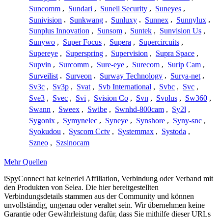
Suncomm
,
Sundari
,
Sunell Security
,
Suneyes
,
Sunivision
,
Sunkwang
,
Sunluxy
,
Sunnex
,
Sunnylux
,
Sunplus Innovation
,
Sunsom
,
Suntek
,
Sunvision Us
,
Sunywo
,
Super Focus
,
Supera
,
Supercircuits
,
Supereye
,
Superspring
,
Supervision
,
Supra Space
,
Supvin
,
Surcomm
,
Sure-eye
,
Surecom
,
Surip Cam
,
Surveilist
,
Surveon
,
Surway Technology
,
Surya-net
,
Sv3c
,
Sv3p
,
Svat
,
Svb International
,
Svbc
,
Svc
,
Sve3
,
Svec
,
Svi
,
Svision Co
,
Svn
,
Svplus
,
Sw360
,
Swann
,
Sweex
,
Swibe
,
Swnhd-800cam
,
Sy2l
,
Sygonix
,
Symynelec
,
Syneye
,
Synshore
,
Syny-snc
,
Syokudou
,
Syscom Cctv
,
Systemmax
,
Systoda
,
Szneo
,
Szsinocam
Mehr Quellen
iSpyConnect hat keinerlei Affiliation, Verbindung oder Verband mit
den Produkten von Selea. Die hier bereitgestellten
Verbindungsdetails stammen aus der Community und können
unvollständig, ungenau oder veraltet sein. Wir übernehmen keine
Garantie oder Gewährleistung dafür, dass Sie mithilfe dieser URLs