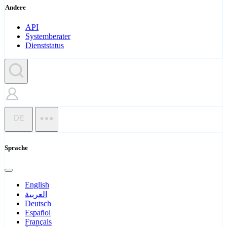
Andere
API
Systemberater
Dienststatus
DE
Sprache
English
العربية
Deutsch
Español
Français