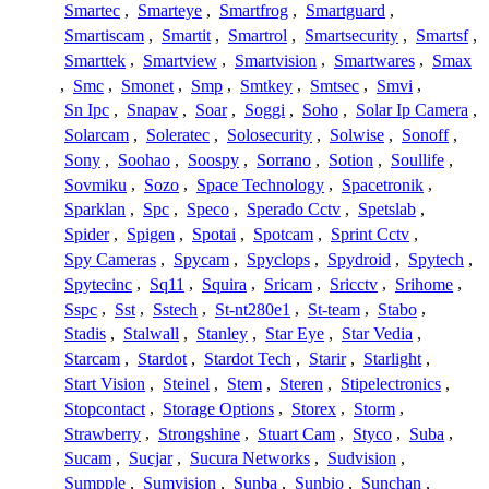
Smartec
,
Smarteye
,
Smartfrog
,
Smartguard
,
Smartiscam
,
Smartit
,
Smartrol
,
Smartsecurity
,
Smartsf
,
Smarttek
,
Smartview
,
Smartvision
,
Smartwares
,
Smax
,
Smc
,
Smonet
,
Smp
,
Smtkey
,
Smtsec
,
Smvi
,
Sn Ipc
,
Snapav
,
Soar
,
Soggi
,
Soho
,
Solar Ip Camera
,
Solarcam
,
Soleratec
,
Solosecurity
,
Solwise
,
Sonoff
,
Sony
,
Soohao
,
Soospy
,
Sorrano
,
Sotion
,
Soullife
,
Sovmiku
,
Sozo
,
Space Technology
,
Spacetronik
,
Sparklan
,
Spc
,
Speco
,
Sperado Cctv
,
Spetslab
,
Spider
,
Spigen
,
Spotai
,
Spotcam
,
Sprint Cctv
,
Spy Cameras
,
Spycam
,
Spyclops
,
Spydroid
,
Spytech
,
Spytecinc
,
Sq11
,
Squira
,
Sricam
,
Sricctv
,
Srihome
,
Sspc
,
Sst
,
Sstech
,
St-nt280e1
,
St-team
,
Stabo
,
Stadis
,
Stalwall
,
Stanley
,
Star Eye
,
Star Vedia
,
Starcam
,
Stardot
,
Stardot Tech
,
Starir
,
Starlight
,
Start Vision
,
Steinel
,
Stem
,
Steren
,
Stipelectronics
,
Stopcontact
,
Storage Options
,
Storex
,
Storm
,
Strawberry
,
Strongshine
,
Stuart Cam
,
Styco
,
Suba
,
Sucam
,
Sucjar
,
Sucura Networks
,
Sudvision
,
Sumpple
,
Sumvision
,
Sunba
,
Sunbio
,
Sunchan
,