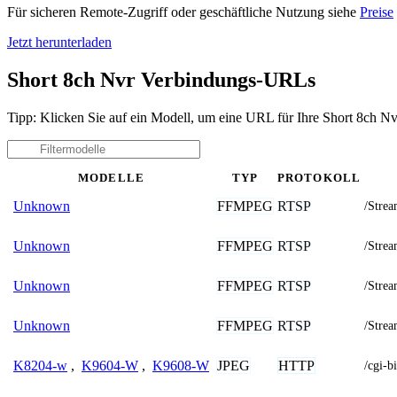
Für sicheren Remote-Zugriff oder geschäftliche Nutzung siehe
Preise
Jetzt herunterladen
Short 8ch Nvr Verbindungs-URLs
Tipp: Klicken Sie auf ein Modell, um eine URL für Ihre Short 8ch N
MODELLE
TYP
PROTOKOLL
FFMPEG
RTSP
Unknown
/Strea
FFMPEG
RTSP
Unknown
/Strea
FFMPEG
RTSP
Unknown
/Strea
FFMPEG
RTSP
Unknown
/Strea
JPEG
HTTP
K8204-w
,
K9604-W
,
K9608-W
/cgi