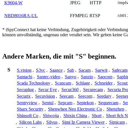
JPEG
HTTP
K9604-W
/tmpfs
FFMPEG
RTSP
NBD8016RA-UL
/ch01
* iSpyConnect hat keine Verbindung, Zugehörigkeit oder Verbindung
können unvollständig, ungenau oder veraltet sein. Wir geben keine G
Andere Marken, die mit "S" beginnen.
S
S.vision
,
S3vc
,
Saance
,
Sab
,
Sacam
,
Saewit
,
Safecam
Santachi
,
Santec-video
,
Sanyo
,
Sanzio
,
Saocom
,
Saphi
Scada Technology
,
Scancam
,
Schlage
,
Schneider
,
Scout
Secuplug
,
Secur Eye
,
Secur360
,
Securecam
,
Securia Pr
Securix
,
Secuvision
,
Seecam
,
Seecom
,
Seedary
,
Seene
Sentryview
,
Sentul
,
Sepcam
,
Septekon
,
Sequrecam
,
Se
Sharx Security
,
Shenwhen Neo Electronic Co
,
Shenzhen
,
Shinsoft Co
,
Shiwojia
,
Shixin China
,
Short
,
Short 8ch N
,
Silicon Labs
,
Silvus
,
Simi Ip Camera Viewer
,
Simicam