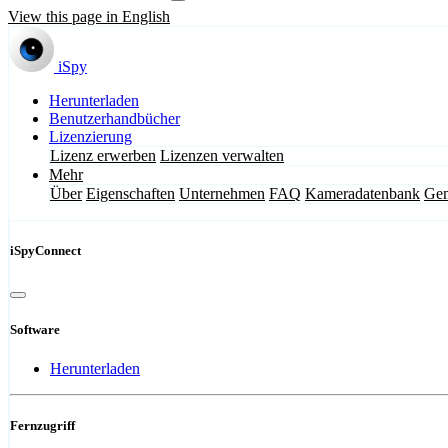
View this page in English
iSpy
Herunterladen
Benutzerhandbücher
Lizenzierung
Lizenz erwerben
Lizenzen verwalten
Mehr
Über
Eigenschaften
Unternehmen
FAQ
Kameradatenbank
Gem
iSpyConnect
Software
Herunterladen
Fernzugriff