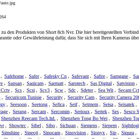
/auto.jpg
.264
 zu den Produkten von Short 8ch Nvr. Die hier bereitgestellten Verb
arantie oder Gewährleistung dafür, dass Sie sich mit Ihren Kameras ü
,
Safehome
,
Safer
,
Safesky Cn
,
Safevant
,
Safire
,
Samgane
,
Sa
re
,
Sapsan
,
Saqicam
,
Sarmatt
,
Sarotech
,
Sas Digital
,
Satvision
,
 Cctv
,
Scs
,
Scsi
,
Scv3
,
Scw
,
Sdc
,
Sdeter
,
Sea Wit
,
Secam Cc
o
,
Securicom Tunisie
,
Security
,
Security Cam
,
Security Camera 20
rgy
,
Seesoon
,
Seetong
,
Sefica
,
Seif
,
Seimem
,
Seisa
,
Seisatek
,
rage
,
Serang
,
Sercam
,
Sercomm
,
Serioux
,
Sertek
,
Ses
,
Sesco S
Shenzhen Reecam Tech.ltd.
,
Shenzhen Tong Bo Wei
,
Shenzhen To
vr
,
Showtec
,
Sibel
,
Sibo
,
Sichuan
,
Siemens
,
Siepem
,
Sightlog
,
Simshine
,
Sineoji
,
Sinocam
,
Sinovision
,
Sionyx
,
Sip
,
Siqura
,