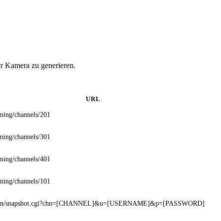
vr Kamera zu generieren.
URL
ming/channels/201
ming/channels/301
ming/channels/401
ming/channels/101
-bin/snapshot.cgi?chn=[CHANNEL]&u=[USERNAME]&p=[PASSWORD]