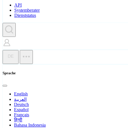
API
Systemberater
Dienststatus
DE
Sprache
English
العربية
Deutsch
Español
Français
हिन्दी
Bahasa Indonesia