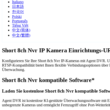
Italiano
日本語
한국어
Polski
Português
Tiếng Việt
中文(简体)
中文(繁體)
Short 8ch Nvr IP Kamera Einrichtungs-U
Konfigurieren Sie Ihre Short 8ch Nvr IP-Kameras mit Agent DVR. Un
RTSP-Kompatibilität bietet Ihnen flexible Verbindungsoptionen übe
Überwachung.
Short 8ch Nvr kompatible Software*
Laden Sie kostenlose Short 8ch Nvr kompatible Softw
Agent DVR ist kostenlose KI-gestützte Überwachungssoftware mit Ech
unbegrenzte Kameras und ermöglicht Fernzugriff ohne Port-Weiterle