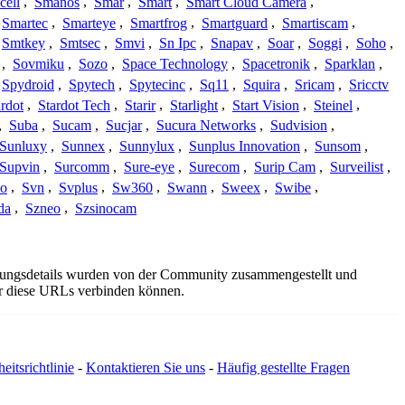
cell
,
Smanos
,
Smar
,
Smart
,
Smart Cloud Camera
,
Smartec
,
Smarteye
,
Smartfrog
,
Smartguard
,
Smartiscam
,
Smtkey
,
Smtsec
,
Smvi
,
Sn Ipc
,
Snapav
,
Soar
,
Soggi
,
Soho
,
,
Sovmiku
,
Sozo
,
Space Technology
,
Spacetronik
,
Sparklan
,
Spydroid
,
Spytech
,
Spytecinc
,
Sq11
,
Squira
,
Sricam
,
Sricctv
ardot
,
Stardot Tech
,
Starir
,
Starlight
,
Start Vision
,
Steinel
,
,
Suba
,
Sucam
,
Sucjar
,
Sucura Networks
,
Sudvision
,
Sunluxy
,
Sunnex
,
Sunnylux
,
Sunplus Innovation
,
Sunsom
,
Supvin
,
Surcomm
,
Sure-eye
,
Surecom
,
Surip Cam
,
Surveilist
,
Co
,
Svn
,
Svplus
,
Sw360
,
Swann
,
Sweex
,
Swibe
,
da
,
Szneo
,
Szsinocam
indungsdetails wurden von der Community zusammengestellt und
ber diese URLs verbinden können.
eitsrichtlinie
-
Kontaktieren Sie uns
-
Häufig gestellte Fragen