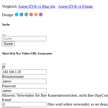
Vergleich:
Agent DVR vs Blue Iris
·
Agent DVR vs Frigate
Design:
Suche
Suche
Short 8ch Nvr Video-URL-Generator
IP
Benutzername
Passwort
Hinweis: Verwenden Sie Ihre Kameralesezeichen, nicht Ihre iSpyCon
Kanal
Dies wird selten verwendet, es sei den