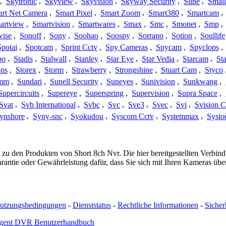
,
Skytronic
,
Skyview
,
Skyvision
,
Skyway Security
,
Sline
,
Small
rt Net Camera
,
Smart Pixel
,
Smart Zoom
,
Smart380
,
Smartcam
,
artview
,
Smartvision
,
Smartwares
,
Smax
,
Smc
,
Smonet
,
Smp
,
wise
,
Sonoff
,
Sony
,
Soohao
,
Soospy
,
Sorrano
,
Sotion
,
Soullife
Spotai
,
Spotcam
,
Sprint Cctv
,
Spy Cameras
,
Spycam
,
Spyclops
,
bo
,
Stadis
,
Stalwall
,
Stanley
,
Star Eye
,
Star Vedia
,
Starcam
,
St
ons
,
Storex
,
Storm
,
Strawberry
,
Strongshine
,
Stuart Cam
,
Styco
mm
,
Sundari
,
Sunell Security
,
Suneyes
,
Sunivision
,
Sunkwang
,
Supercircuits
,
Supereye
,
Superspring
,
Supervision
,
Supra Space
,
Svat
,
Svb International
,
Svbc
,
Svc
,
Sve3
,
Svec
,
Svi
,
Svision 
ynshore
,
Syny-snc
,
Syokudou
,
Syscom Cctv
,
Systemmax
,
Systo
 zu den Produkten von Short 8ch Nvr. Die hier bereitgestellten Verb
arantie oder Gewährleistung dafür, dass Sie sich mit Ihren Kameras ü
utzungsbedingungen
-
Dienststatus
-
Rechtliche Informationen
-
Sicherh
gent DVR Benutzerhandbuch