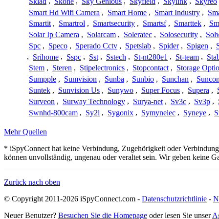
Sklad
,
Skone
,
Sky Genious
,
Skyfield
,
Skylink
,
Skyreo
Smart Hd Wifi Camera
,
Smart Home
,
Smart Industry
,
Sma
Smartit
,
Smartrol
,
Smartsecurity
,
Smartsf
,
Smarttek
,
Sm
Solar Ip Camera
,
Solarcam
,
Soleratec
,
Solosecurity
,
Sol
Spc
,
Speco
,
Sperado Cctv
,
Spetslab
,
Spider
,
Spigen
,
,
Srihome
,
Sspc
,
Sst
,
Sstech
,
St-nt280e1
,
St-team
,
Sta
Stem
,
Steren
,
Stipelectronics
,
Stopcontact
,
Storage Opti
Sumpple
,
Sumvision
,
Sunba
,
Sunbio
,
Sunchan
,
Sunco
Suntek
,
Sunvision Us
,
Sunywo
,
Super Focus
,
Supera
,
Surveon
,
Surway Technology
,
Surya-net
,
Sv3c
,
Sv3p
,
Swnhd-800cam
,
Sy2l
,
Sygonix
,
Symynelec
,
Syneye
,
S
Mehr Quellen
* iSpyConnect hat keine Verbindung, Zugehörigkeit oder Verbindung
können unvollständig, ungenau oder veraltet sein. Wir geben keine G
Zurück nach oben
© Copyright 2011-2026 iSpyConnect.com -
Datenschutzrichtlinie
-
N
Neuer Benutzer?
Besuchen Sie die Homepage
oder lesen Sie unser
A