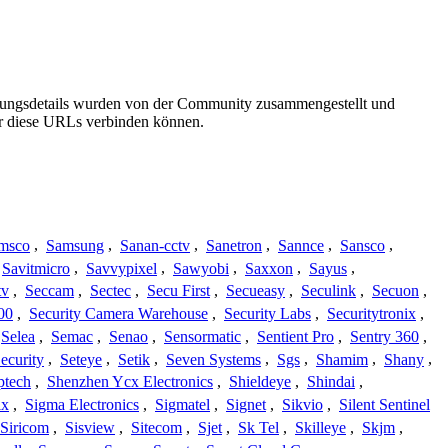
indungsdetails wurden von der Community zusammengestellt und
ber diese URLs verbinden können.
msco
,
Samsung
,
Sanan-cctv
,
Sanetron
,
Sannce
,
Sansco
,
Savitmicro
,
Savvypixel
,
Sawyobi
,
Saxxon
,
Sayus
,
tv
,
Seccam
,
Sectec
,
Secu First
,
Secueasy
,
Seculink
,
Secuon
,
00
,
Security Camera Warehouse
,
Security Labs
,
Securitytronix
,
Selea
,
Semac
,
Senao
,
Sensormatic
,
Sentient Pro
,
Sentry 360
,
ecurity
,
Seteye
,
Setik
,
Seven Systems
,
Sgs
,
Shamim
,
Shany
,
ptech
,
Shenzhen Ycx Electronics
,
Shieldeye
,
Shindai
,
ix
,
Sigma Electronics
,
Sigmatel
,
Signet
,
Sikvio
,
Silent Sentinel
Siricom
,
Sisview
,
Sitecom
,
Sjet
,
Sk Tel
,
Skilleye
,
Skjm
,