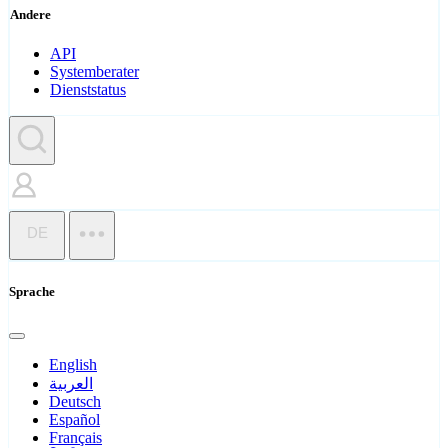
Andere
API
Systemberater
Dienststatus
DE
Sprache
English
العربية
Deutsch
Español
Français