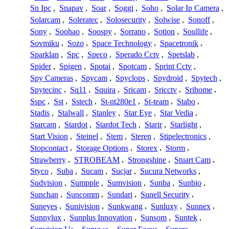
Sn Ipc
,
Snapav
,
Soar
,
Soggi
,
Soho
,
Solar Ip Camera
,
Solarcam
,
Soleratec
,
Solosecurity
,
Solwise
,
Sonoff
,
Sony
,
Soohao
,
Soospy
,
Sorrano
,
Sotion
,
Soullife
,
Sovmiku
,
Sozo
,
Space Technology
,
Spacetronik
,
Sparklan
,
Spc
,
Speco
,
Sperado Cctv
,
Spetslab
,
Spider
,
Spigen
,
Spotai
,
Spotcam
,
Sprint Cctv
,
Spy Cameras
,
Spycam
,
Spyclops
,
Spydroid
,
Spytech
,
Spytecinc
,
Sq11
,
Squira
,
Sricam
,
Sricctv
,
Srihome
,
Sspc
,
Sst
,
Sstech
,
St-nt280e1
,
St-team
,
Stabo
,
Stadis
,
Stalwall
,
Stanley
,
Star Eye
,
Star Vedia
,
Starcam
,
Stardot
,
Stardot Tech
,
Starir
,
Starlight
,
Start Vision
,
Steinel
,
Stem
,
Steren
,
Stipelectronics
,
Stopcontact
,
Storage Options
,
Storex
,
Storm
,
Strawberry
,
STROBEAM
,
Strongshine
,
Stuart Cam
,
Styco
,
Suba
,
Sucam
,
Sucjar
,
Sucura Networks
,
Sudvision
,
Sumpple
,
Sumvision
,
Sunba
,
Sunbio
,
Sunchan
,
Suncomm
,
Sundari
,
Sunell Security
,
Suneyes
,
Sunivision
,
Sunkwang
,
Sunluxy
,
Sunnex
,
Sunnylux
,
Sunplus Innovation
,
Sunsom
,
Suntek
,