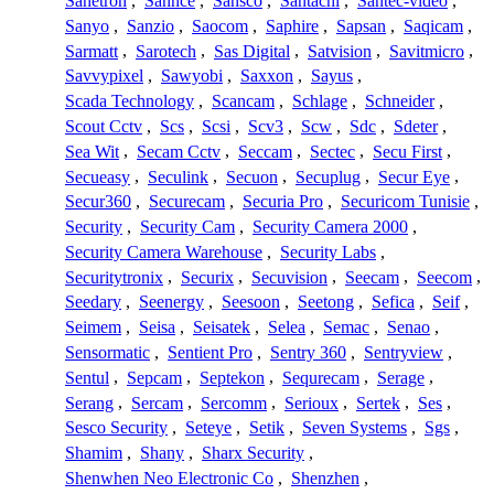
Sanetron
,
Sannce
,
Sansco
,
Santachi
,
Santec-video
,
Sanyo
,
Sanzio
,
Saocom
,
Saphire
,
Sapsan
,
Saqicam
,
Sarmatt
,
Sarotech
,
Sas Digital
,
Satvision
,
Savitmicro
,
Savvypixel
,
Sawyobi
,
Saxxon
,
Sayus
,
Scada Technology
,
Scancam
,
Schlage
,
Schneider
,
Scout Cctv
,
Scs
,
Scsi
,
Scv3
,
Scw
,
Sdc
,
Sdeter
,
Sea Wit
,
Secam Cctv
,
Seccam
,
Sectec
,
Secu First
,
Secueasy
,
Seculink
,
Secuon
,
Secuplug
,
Secur Eye
,
Secur360
,
Securecam
,
Securia Pro
,
Securicom Tunisie
,
Security
,
Security Cam
,
Security Camera 2000
,
Security Camera Warehouse
,
Security Labs
,
Securitytronix
,
Securix
,
Secuvision
,
Seecam
,
Seecom
,
Seedary
,
Seenergy
,
Seesoon
,
Seetong
,
Sefica
,
Seif
,
Seimem
,
Seisa
,
Seisatek
,
Selea
,
Semac
,
Senao
,
Sensormatic
,
Sentient Pro
,
Sentry 360
,
Sentryview
,
Sentul
,
Sepcam
,
Septekon
,
Sequrecam
,
Serage
,
Serang
,
Sercam
,
Sercomm
,
Serioux
,
Sertek
,
Ses
,
Sesco Security
,
Seteye
,
Setik
,
Seven Systems
,
Sgs
,
Shamim
,
Shany
,
Sharx Security
,
Shenwhen Neo Electronic Co
,
Shenzhen
,