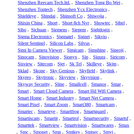
Shenzhen Reecam Tech.ltd.
,
Shenzhen Tong Bo Wei
,
Shenzhen Toptech
,
Shenzhen Ycx Electronics
,
Shieldeye
,
Shindai
,
Shinsoft Co
,
Shiwojia
,
Shixin China
,
Short
,
Short 8ch Nvr
,
Showtec
,
Sibel
,
Sibo
,
Sichuan
,
Siemens
,
Siepem
,
Sightlogix
,
Sigma Electronics
,
Sigmatel
,
Signet
,
Sikvio
,
Silent Sentinel
,
Silicon Labs
,
Silvus
,
Simi Ip Camera Viewer
,
Simicam
,
Simshine
,
Sineoji
,
Sinocam
,
Sinovision
,
Sionyx
,
Sip
,
Siqura
,
Siricom
,
Sisview
,
Sitecom
,
Sjet
,
Sk Tel
,
Skilleye
,
Skjm
,
Sklad
,
Skone
,
Sky Genious
,
Skyfield
,
Skylink
,
Skyreo
,
Skytronic
,
Skyview
,
Skyvision
,
Skyway Security
,
Sline
,
Smallcell
,
Smanos
,
Smar
,
Smart
,
Smart Cloud Camera
,
Smart Hd Wifi Camera
,
Smart Home
,
Smart Industry
,
Smart Net Camera
,
Smart Pixel
,
Smart Zoom
,
Smart380
,
Smartcam
,
Smartec
,
Smarteye
,
Smartfrog
,
Smartguard
,
Smartiscam
,
Smartit
,
Smartrol
,
Smartsecurity
,
Smartsf
,
Smarttek
,
Smartview
,
Smartvision
,
Smartwares
,
Smax
,
Smc
,
Smonet
,
Smp
,
Smtkey
,
Smtsec
,
Smvi
,