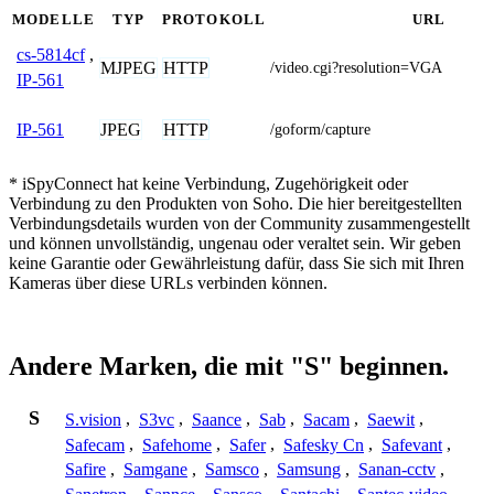
MODELLE
TYP
PROTOKOLL
URL
cs-5814cf
,
MJPEG
HTTP
/video.cgi?resolution=VGA
IP-561
JPEG
HTTP
IP-561
/goform/capture
* iSpyConnect hat keine Verbindung, Zugehörigkeit oder
Verbindung zu den Produkten von Soho. Die hier bereitgestellten
Verbindungsdetails wurden von der Community zusammengestellt
und können unvollständig, ungenau oder veraltet sein. Wir geben
keine Garantie oder Gewährleistung dafür, dass Sie sich mit Ihren
Kameras über diese URLs verbinden können.
Andere Marken, die mit "S" beginnen.
S
S.vision
,
S3vc
,
Saance
,
Sab
,
Sacam
,
Saewit
,
Safecam
,
Safehome
,
Safer
,
Safesky Cn
,
Safevant
,
Safire
,
Samgane
,
Samsco
,
Samsung
,
Sanan-cctv
,