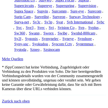
Sunvision Us
,
Sunywo
,
Super Focus
,
Supera
,
Supercircuits
,
Supereye
,
Superspring
,
Supervision
,
Supra Space
,
Supvin
,
Surcomm
,
Sure-eye
,
Surecom
,
Surip Cam
,
Surveilist
,
Surveon
,
Surway Technology
,
Surya-net
,
Sv3c
,
Sv3p
,
Svat
,
Svb International
,
Svbc
,
Svc
,
Sve3
,
Svec
,
Svi
,
Svision Co
,
Svn
,
Svplus
,
Sw360
,
Swann
,
Sweex
,
Swibe
,
Swnhd-800cam
,
Sy2l
,
Sygonix
,
Symynelec
,
Syneye
,
Synshore
,
Syny-snc
,
Syokudou
,
Syscom Cctv
,
Systemmax
,
Systoda
,
Szneo
,
Szsinocam
Mehr Quellen
* iSpyConnect hat keine Verbindung, Zugehörigkeit oder
Verbindung zu den Produkten von Soho. Die hier bereitgestellten
Verbindungsdetails wurden von der Community zusammengestellt
und können unvollständig, ungenau oder veraltet sein. Wir geben
keine Garantie oder Gewährleistung dafür, dass Sie sich mit Ihren
Kameras über diese URLs verbinden können.
Zurück nach oben