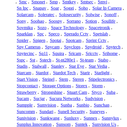
,
Smc
,
Smonet
,
Smp
,
Smtkey
,
Smtsec
,
Smvi
,
Sn Ipc
,
Snapav
,
Soar
,
Soggi
,
Soho
,
Solar Ip Camera
,
Solarcam
,
Soleratec
,
Solosecurity
,
Solwise
,
Sonoff
,
Sony
,
Soohao
,
Soospy
,
Sorrano
,
Sotion
,
Soullife
,
Sovmiku
,
Sozo
,
Space Technology
,
Spacetronik
,
Sparklan
,
Spc
,
Speco
,
Sperado Cctv
,
Spetslab
,
Spider
,
Spigen
,
Spotai
,
Spotcam
,
Sprint Cctv
,
Spy Cameras
,
Spycam
,
Spyclops
,
Spydroid
,
Spytech
,
Spytecinc
,
Sq11
,
Squira
,
Sricam
,
Sricctv
,
Srihome
,
Sspc
,
Sst
,
Sstech
,
St-nt280e1
,
St-team
,
Stabo
,
Stadis
,
Stalwall
,
Stanley
,
Star Eye
,
Star Vedia
,
Starcam
,
Stardot
,
Stardot Tech
,
Starir
,
Starlight
,
Start Vision
,
Steinel
,
Stem
,
Steren
,
Stipelectronics
,
Stopcontact
,
Storage Options
,
Storex
,
Storm
,
Strawberry
,
Strongshine
,
Stuart Cam
,
Styco
,
Suba
,
Sucam
,
Sucjar
,
Sucura Networks
,
Sudvision
,
Sumpple
,
Sumvision
,
Sunba
,
Sunbio
,
Sunchan
,
Suncomm
,
Sundari
,
Sunell Security
,
Suneyes
,
Sunivision
,
Sunkwang
,
Sunluxy
,
Sunnex
,
Sunnylux
,
Sunplus Innovation
,
Sunsom
,
Suntek
,
Sunvision Us
,