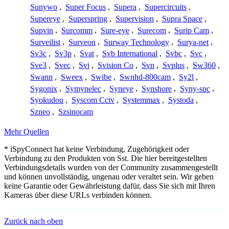
Sunywo
,
Super Focus
,
Supera
,
Supercircuits
,
Supereye
,
Superspring
,
Supervision
,
Supra Space
,
Supvin
,
Surcomm
,
Sure-eye
,
Surecom
,
Surip Cam
,
Surveilist
,
Surveon
,
Surway Technology
,
Surya-net
,
Sv3c
,
Sv3p
,
Svat
,
Svb International
,
Svbc
,
Svc
,
Sve3
,
Svec
,
Svi
,
Svision Co
,
Svn
,
Svplus
,
Sw360
,
Swann
,
Sweex
,
Swibe
,
Swnhd-800cam
,
Sy2l
,
Sygonix
,
Symynelec
,
Syneye
,
Synshore
,
Syny-snc
,
Syokudou
,
Syscom Cctv
,
Systemmax
,
Systoda
,
Szneo
,
Szsinocam
Mehr Quellen
* iSpyConnect hat keine Verbindung, Zugehörigkeit oder
Verbindung zu den Produkten von Sst. Die hier bereitgestellten
Verbindungsdetails wurden von der Community zusammengestellt
und können unvollständig, ungenau oder veraltet sein. Wir geben
keine Garantie oder Gewährleistung dafür, dass Sie sich mit Ihren
Kameras über diese URLs verbinden können.
Zurück nach oben