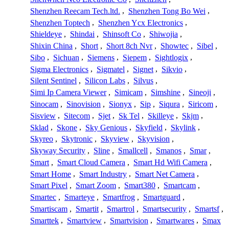
Shenzhen Reecam Tech.ltd.
,
Shenzhen Tong Bo Wei
,
Shenzhen Toptech
,
Shenzhen Ycx Electronics
,
Shieldeye
,
Shindai
,
Shinsoft Co
,
Shiwojia
,
Shixin China
,
Short
,
Short 8ch Nvr
,
Showtec
,
Sibel
,
Sibo
,
Sichuan
,
Siemens
,
Siepem
,
Sightlogix
,
Sigma Electronics
,
Sigmatel
,
Signet
,
Sikvio
,
Silent Sentinel
,
Silicon Labs
,
Silvus
,
Simi Ip Camera Viewer
,
Simicam
,
Simshine
,
Sineoji
,
Sinocam
,
Sinovision
,
Sionyx
,
Sip
,
Siqura
,
Siricom
,
Sisview
,
Sitecom
,
Sjet
,
Sk Tel
,
Skilleye
,
Skjm
,
Sklad
,
Skone
,
Sky Genious
,
Skyfield
,
Skylink
,
Skyreo
,
Skytronic
,
Skyview
,
Skyvision
,
Skyway Security
,
Sline
,
Smallcell
,
Smanos
,
Smar
,
Smart
,
Smart Cloud Camera
,
Smart Hd Wifi Camera
,
Smart Home
,
Smart Industry
,
Smart Net Camera
,
Smart Pixel
,
Smart Zoom
,
Smart380
,
Smartcam
,
Smartec
,
Smarteye
,
Smartfrog
,
Smartguard
,
Smartiscam
,
Smartit
,
Smartrol
,
Smartsecurity
,
Smartsf
,
Smarttek
,
Smartview
,
Smartvision
,
Smartwares
,
Smax