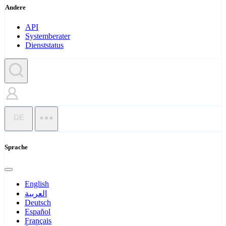
Andere
API
Systemberater
Dienststatus
DE
Sprache
English
العربية
Deutsch
Español
Français