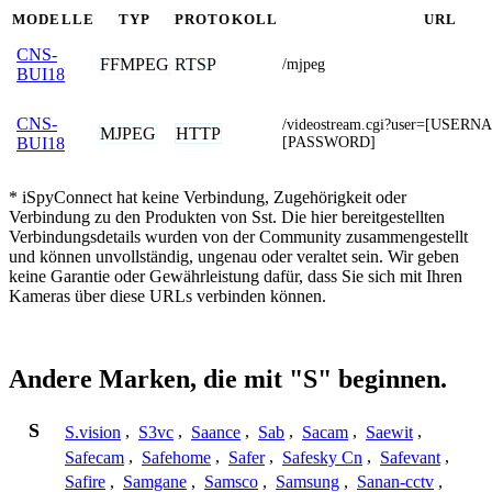
MODELLE
TYP
PROTOKOLL
URL
CNS-
FFMPEG
RTSP
/mjpeg
BUI18
CNS-
/videostream.cgi?user=[USER
MJPEG
HTTP
[PASSWORD]
BUI18
* iSpyConnect hat keine Verbindung, Zugehörigkeit oder
Verbindung zu den Produkten von Sst. Die hier bereitgestellten
Verbindungsdetails wurden von der Community zusammengestellt
und können unvollständig, ungenau oder veraltet sein. Wir geben
keine Garantie oder Gewährleistung dafür, dass Sie sich mit Ihren
Kameras über diese URLs verbinden können.
Andere Marken, die mit "S" beginnen.
S
S.vision
,
S3vc
,
Saance
,
Sab
,
Sacam
,
Saewit
,
Safecam
,
Safehome
,
Safer
,
Safesky Cn
,
Safevant
,
Safire
,
Samgane
,
Samsco
,
Samsung
,
Sanan-cctv
,