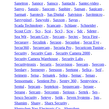
Sanetron
,
Sannce
,
Sansco
,
Santachi
,
Santec-video
,
Sanyo
,
Sanzio
,
Saocom
,
Saphire
,
Sapsan
,
Saqicam
,
Sarmatt
,
Sarotech
,
Sas Digital
,
Satvision
,
Savitmicro
,
Savvypixel
,
Sawyobi
,
Saxxon
,
Sayus
,
Scada Technology
,
Scancam
,
Schlage
,
Schneider
,
Scout Cctv
,
Scs
,
Scsi
,
Scv3
,
Scw
,
Sdc
,
Sdeter
,
Sea Wit
,
Secam Cctv
,
Seccam
,
Sectec
,
Secu First
,
Secueasy
,
Seculink
,
Secuon
,
Secuplug
,
Secur Eye
,
Secur360
,
Securecam
,
Securia Pro
,
Securicom Tunisie
,
Security
,
Security Cam
,
Security Camera 2000
,
Security Camera Warehouse
,
Security Labs
,
Securitytronix
,
Securix
,
Secuvision
,
Seecam
,
Seecom
,
Seedary
,
Seenergy
,
Seesoon
,
Seetong
,
Sefica
,
Seif
,
Seimem
,
Seisa
,
Seisatek
,
Selea
,
Semac
,
Senao
,
Sensormatic
,
Sentient Pro
,
Sentry 360
,
Sentryview
,
Sentul
,
Sepcam
,
Septekon
,
Sequrecam
,
Serage
,
Serang
,
Sercam
,
Sercomm
,
Serioux
,
Sertek
,
Ses
,
Sesco Security
,
Seteye
,
Setik
,
Seven Systems
,
Sgs
,
Shamim
,
Shany
,
Sharx Security
,
Shenwhen Neo Electronic Co
,
Shenzhen
,