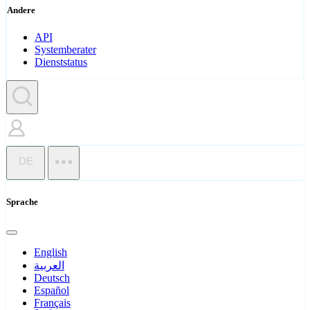
Andere
API
Systemberater
Dienststatus
DE
Sprache
English
العربية
Deutsch
Español
Français