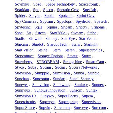
Sovmiku
,
Sozo
,
Space Technology
,
Spacetronik
,
Sparklan
,
Spc
,
Speco
,
Sperado Cctv
,
Spetslab
,
Spider
,
Spigen
,
Spotai
,
Spotcam
,
Sprint Cctv
,
Spy Cameras
,
Spycam
,
Spyclops
,
Spydroid
,
Spytech
,
Spytecinc
,
Sq11
,
Squira
,
Sricam
,
Sricctv
,
Srihome
,
Sspc
,
Sst
,
Sstech
,
St-nt280e1
,
St-team
,
Stabo
,
Stadis
,
Stalwall
,
Stanley
,
Star Eye
,
Star Vedia
,
Starcam
,
Stardot
,
Stardot Tech
,
Starir
,
Starlight
,
Start Vision
,
Steinel
,
Stem
,
Steren
,
Stipelectronics
,
Stopcontact
,
Storage Options
,
Storex
,
Storm
,
Strawberry
,
STROBEAM
,
Strongshine
,
Stuart Cam
,
Styco
,
Suba
,
Sucam
,
Sucjar
,
Sucura Networks
,
Sudvision
,
Sumpple
,
Sumvision
,
Sunba
,
Sunbio
,
Sunchan
,
Suncomm
,
Sundari
,
Sunell Security
,
Suneyes
,
Sunivision
,
Sunkwang
,
Sunluxy
,
Sunnex
,
Sunnylux
,
Sunplus Innovation
,
Sunsom
,
Suntek
,
Sunvision Us
,
Sunywo
,
Super Focus
,
Supera
,
Supercircuits
,
Supereye
,
Superspring
,
Supervision
,
Supra Space
,
Supvin
,
Surcomm
,
Sure-eye
,
Surecom
,