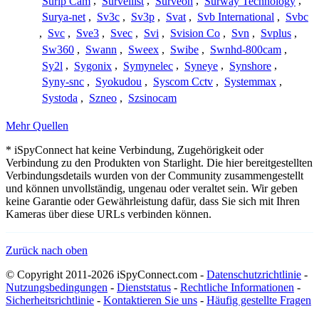
Surip Cam
,
Surveilist
,
Surveon
,
Surway Technology
,
Surya-net
,
Sv3c
,
Sv3p
,
Svat
,
Svb International
,
Svbc
,
Svc
,
Sve3
,
Svec
,
Svi
,
Svision Co
,
Svn
,
Svplus
,
Sw360
,
Swann
,
Sweex
,
Swibe
,
Swnhd-800cam
,
Sy2l
,
Sygonix
,
Symynelec
,
Syneye
,
Synshore
,
Syny-snc
,
Syokudou
,
Syscom Cctv
,
Systemmax
,
Systoda
,
Szneo
,
Szsinocam
Mehr Quellen
* iSpyConnect hat keine Verbindung, Zugehörigkeit oder
Verbindung zu den Produkten von Starlight. Die hier bereitgestellten
Verbindungsdetails wurden von der Community zusammengestellt
und können unvollständig, ungenau oder veraltet sein. Wir geben
keine Garantie oder Gewährleistung dafür, dass Sie sich mit Ihren
Kameras über diese URLs verbinden können.
Zurück nach oben
© Copyright 2011-2026 iSpyConnect.com -
Datenschutzrichtlinie
-
Nutzungsbedingungen
-
Dienststatus
-
Rechtliche Informationen
-
Sicherheitsrichtlinie
-
Kontaktieren Sie uns
-
Häufig gestellte Fragen