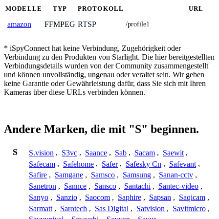
MODELLE
TYP
PROTOKOLL
URL
FFMPEG
RTSP
amazon
/profile1
* iSpyConnect hat keine Verbindung, Zugehörigkeit oder
Verbindung zu den Produkten von Starlight. Die hier bereitgestellten
Verbindungsdetails wurden von der Community zusammengestellt
und können unvollständig, ungenau oder veraltet sein. Wir geben
keine Garantie oder Gewährleistung dafür, dass Sie sich mit Ihren
Kameras über diese URLs verbinden können.
Andere Marken, die mit "S" beginnen.
S
S.vision
,
S3vc
,
Saance
,
Sab
,
Sacam
,
Saewit
,
Safecam
,
Safehome
,
Safer
,
Safesky Cn
,
Safevant
,
Safire
,
Samgane
,
Samsco
,
Samsung
,
Sanan-cctv
,
Sanetron
,
Sannce
,
Sansco
,
Santachi
,
Santec-video
,
Sanyo
,
Sanzio
,
Saocom
,
Saphire
,
Sapsan
,
Saqicam
,
Sarmatt
,
Sarotech
,
Sas Digital
,
Satvision
,
Savitmicro
,