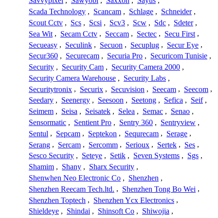
Savvypixel
,
Sawyobi
,
Saxxon
,
Sayus
,
Scada Technology
,
Scancam
,
Schlage
,
Schneider
,
Scout Cctv
,
Scs
,
Scsi
,
Scv3
,
Scw
,
Sdc
,
Sdeter
,
Sea Wit
,
Secam Cctv
,
Seccam
,
Sectec
,
Secu First
,
Secueasy
,
Seculink
,
Secuon
,
Secuplug
,
Secur Eye
,
Secur360
,
Securecam
,
Securia Pro
,
Securicom Tunisie
,
Security
,
Security Cam
,
Security Camera 2000
,
Security Camera Warehouse
,
Security Labs
,
Securitytronix
,
Securix
,
Secuvision
,
Seecam
,
Seecom
,
Seedary
,
Seenergy
,
Seesoon
,
Seetong
,
Sefica
,
Seif
,
Seimem
,
Seisa
,
Seisatek
,
Selea
,
Semac
,
Senao
,
Sensormatic
,
Sentient Pro
,
Sentry 360
,
Sentryview
,
Sentul
,
Sepcam
,
Septekon
,
Sequrecam
,
Serage
,
Serang
,
Sercam
,
Sercomm
,
Serioux
,
Sertek
,
Ses
,
Sesco Security
,
Seteye
,
Setik
,
Seven Systems
,
Sgs
,
Shamim
,
Shany
,
Sharx Security
,
Shenwhen Neo Electronic Co
,
Shenzhen
,
Shenzhen Reecam Tech.ltd.
,
Shenzhen Tong Bo Wei
,
Shenzhen Toptech
,
Shenzhen Ycx Electronics
,
Shieldeye
,
Shindai
,
Shinsoft Co
,
Shiwojia
,