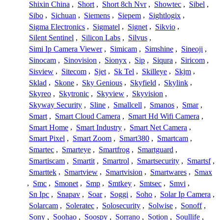
Shixin China
,
Short
,
Short 8ch Nvr
,
Showtec
,
Sibel
,
Sibo
,
Sichuan
,
Siemens
,
Siepem
,
Sightlogix
,
Sigma Electronics
,
Sigmatel
,
Signet
,
Sikvio
,
Silent Sentinel
,
Silicon Labs
,
Silvus
,
Simi Ip Camera Viewer
,
Simicam
,
Simshine
,
Sineoji
,
Sinocam
,
Sinovision
,
Sionyx
,
Sip
,
Siqura
,
Siricom
,
Sisview
,
Sitecom
,
Sjet
,
Sk Tel
,
Skilleye
,
Skjm
,
Sklad
,
Skone
,
Sky Genious
,
Skyfield
,
Skylink
,
Skyreo
,
Skytronic
,
Skyview
,
Skyvision
,
Skyway Security
,
Sline
,
Smallcell
,
Smanos
,
Smar
,
Smart
,
Smart Cloud Camera
,
Smart Hd Wifi Camera
,
Smart Home
,
Smart Industry
,
Smart Net Camera
,
Smart Pixel
,
Smart Zoom
,
Smart380
,
Smartcam
,
Smartec
,
Smarteye
,
Smartfrog
,
Smartguard
,
Smartiscam
,
Smartit
,
Smartrol
,
Smartsecurity
,
Smartsf
,
Smarttek
,
Smartview
,
Smartvision
,
Smartwares
,
Smax
,
Smc
,
Smonet
,
Smp
,
Smtkey
,
Smtsec
,
Smvi
,
Sn Ipc
,
Snapav
,
Soar
,
Soggi
,
Soho
,
Solar Ip Camera
,
Solarcam
,
Soleratec
,
Solosecurity
,
Solwise
,
Sonoff
,
Sony
,
Soohao
,
Soospy
,
Sorrano
,
Sotion
,
Soullife
,