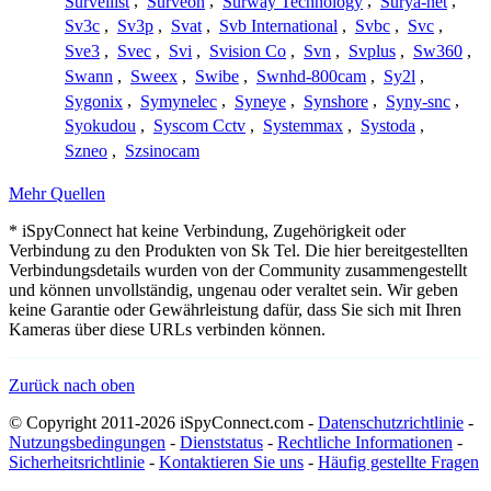
Surveilist
,
Surveon
,
Surway Technology
,
Surya-net
,
Sv3c
,
Sv3p
,
Svat
,
Svb International
,
Svbc
,
Svc
,
Sve3
,
Svec
,
Svi
,
Svision Co
,
Svn
,
Svplus
,
Sw360
,
Swann
,
Sweex
,
Swibe
,
Swnhd-800cam
,
Sy2l
,
Sygonix
,
Symynelec
,
Syneye
,
Synshore
,
Syny-snc
,
Syokudou
,
Syscom Cctv
,
Systemmax
,
Systoda
,
Szneo
,
Szsinocam
Mehr Quellen
* iSpyConnect hat keine Verbindung, Zugehörigkeit oder
Verbindung zu den Produkten von Sk Tel. Die hier bereitgestellten
Verbindungsdetails wurden von der Community zusammengestellt
und können unvollständig, ungenau oder veraltet sein. Wir geben
keine Garantie oder Gewährleistung dafür, dass Sie sich mit Ihren
Kameras über diese URLs verbinden können.
Zurück nach oben
© Copyright 2011-2026 iSpyConnect.com -
Datenschutzrichtlinie
-
Nutzungsbedingungen
-
Dienststatus
-
Rechtliche Informationen
-
Sicherheitsrichtlinie
-
Kontaktieren Sie uns
-
Häufig gestellte Fragen