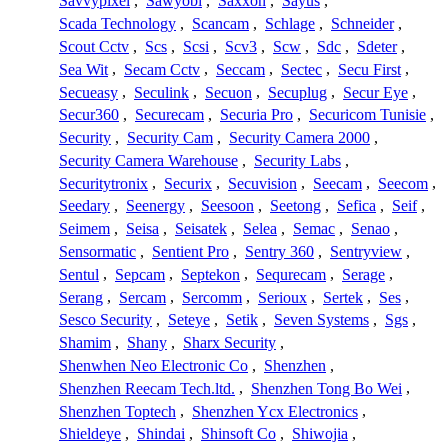
Savvypixel
,
Sawyobi
,
Saxxon
,
Sayus
,
Scada Technology
,
Scancam
,
Schlage
,
Schneider
,
Scout Cctv
,
Scs
,
Scsi
,
Scv3
,
Scw
,
Sdc
,
Sdeter
,
Sea Wit
,
Secam Cctv
,
Seccam
,
Sectec
,
Secu First
,
Secueasy
,
Seculink
,
Secuon
,
Secuplug
,
Secur Eye
,
Secur360
,
Securecam
,
Securia Pro
,
Securicom Tunisie
,
Security
,
Security Cam
,
Security Camera 2000
,
Security Camera Warehouse
,
Security Labs
,
Securitytronix
,
Securix
,
Secuvision
,
Seecam
,
Seecom
,
Seedary
,
Seenergy
,
Seesoon
,
Seetong
,
Sefica
,
Seif
,
Seimem
,
Seisa
,
Seisatek
,
Selea
,
Semac
,
Senao
,
Sensormatic
,
Sentient Pro
,
Sentry 360
,
Sentryview
,
Sentul
,
Sepcam
,
Septekon
,
Sequrecam
,
Serage
,
Serang
,
Sercam
,
Sercomm
,
Serioux
,
Sertek
,
Ses
,
Sesco Security
,
Seteye
,
Setik
,
Seven Systems
,
Sgs
,
Shamim
,
Shany
,
Sharx Security
,
Shenwhen Neo Electronic Co
,
Shenzhen
,
Shenzhen Reecam Tech.ltd.
,
Shenzhen Tong Bo Wei
,
Shenzhen Toptech
,
Shenzhen Ycx Electronics
,
Shieldeye
,
Shindai
,
Shinsoft Co
,
Shiwojia
,