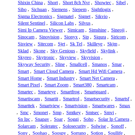
Shixin China
,
Short
,
Short 8ch Nvr
,
Showtec
,
Sibel
,
Sibo
,
Sichuan
,
Siemens
,
Siepem
,
Sightlogix
,
Sigma Electronics
,
Sigmatel
,
Signet
,
Sikvio
,
Silent Sentinel
,
Silicon Labs
,
Silvus
,
Simi Ip Camera Viewer
,
Simicam
,
Simshine
,
Sineoji
,
Sinocam
,
Sinovision
,
Sionyx
,
Sip
,
Siqura
,
Siricom
,
Sisview
,
Sitecom
,
Sjet
,
Sk Tel
,
Skilleye
,
Skjm
,
Sklad
,
Skone
,
Sky Genious
,
Skyfield
,
Skylink
,
Skyreo
,
Skytronic
,
Skyview
,
Skyvision
,
Skyway Security
,
Sline
,
Smallcell
,
Smanos
,
Smar
,
Smart
,
Smart Cloud Camera
,
Smart Hd Wifi Camera
,
Smart Home
,
Smart Industry
,
Smart Net Camera
,
Smart Pixel
,
Smart Zoom
,
Smart380
,
Smartcam
,
Smartec
,
Smarteye
,
Smartfrog
,
Smartguard
,
Smartiscam
,
Smartit
,
Smartrol
,
Smartsecurity
,
Smartsf
,
Smarttek
,
Smartview
,
Smartvision
,
Smartwares
,
Smax
,
Smc
,
Smonet
,
Smp
,
Smtkey
,
Smtsec
,
Smvi
,
Sn Ipc
,
Snapav
,
Soar
,
Soggi
,
Soho
,
Solar Ip Camera
,
Solarcam
,
Soleratec
,
Solosecurity
,
Solwise
,
Sonoff
,
Sony
,
Soohao
,
Soospy
,
Sorrano
,
Sotion
,
Soullife
,