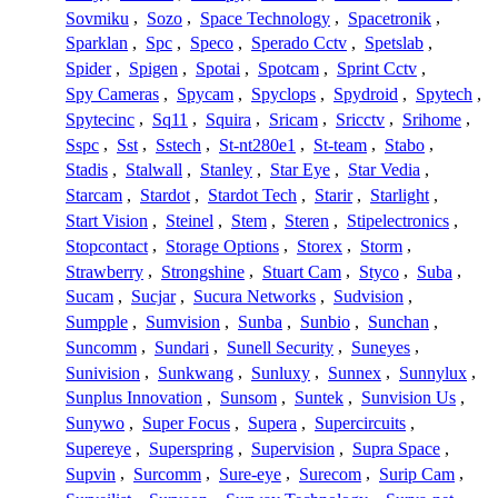
Sovmiku
,
Sozo
,
Space Technology
,
Spacetronik
,
Sparklan
,
Spc
,
Speco
,
Sperado Cctv
,
Spetslab
,
Spider
,
Spigen
,
Spotai
,
Spotcam
,
Sprint Cctv
,
Spy Cameras
,
Spycam
,
Spyclops
,
Spydroid
,
Spytech
,
Spytecinc
,
Sq11
,
Squira
,
Sricam
,
Sricctv
,
Srihome
,
Sspc
,
Sst
,
Sstech
,
St-nt280e1
,
St-team
,
Stabo
,
Stadis
,
Stalwall
,
Stanley
,
Star Eye
,
Star Vedia
,
Starcam
,
Stardot
,
Stardot Tech
,
Starir
,
Starlight
,
Start Vision
,
Steinel
,
Stem
,
Steren
,
Stipelectronics
,
Stopcontact
,
Storage Options
,
Storex
,
Storm
,
Strawberry
,
Strongshine
,
Stuart Cam
,
Styco
,
Suba
,
Sucam
,
Sucjar
,
Sucura Networks
,
Sudvision
,
Sumpple
,
Sumvision
,
Sunba
,
Sunbio
,
Sunchan
,
Suncomm
,
Sundari
,
Sunell Security
,
Suneyes
,
Sunivision
,
Sunkwang
,
Sunluxy
,
Sunnex
,
Sunnylux
,
Sunplus Innovation
,
Sunsom
,
Suntek
,
Sunvision Us
,
Sunywo
,
Super Focus
,
Supera
,
Supercircuits
,
Supereye
,
Superspring
,
Supervision
,
Supra Space
,
Supvin
,
Surcomm
,
Sure-eye
,
Surecom
,
Surip Cam
,