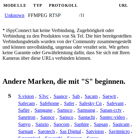
MODELLE
TYP
PROTOKOLL
URL
FFMPEG
RTSP
Unknown
/11
* iSpyConnect hat keine Verbindung, Zugehörigkeit oder
Verbindung zu den Produkten von Sk Tel. Die hier bereitgestellten
Verbindungsdetails wurden von der Community zusammengestellt
und können unvollständig, ungenau oder veraltet sein. Wir geben
keine Garantie oder Gewährleistung dafür, dass Sie sich mit Ihren
Kameras über diese URLs verbinden können.
Andere Marken, die mit "S" beginnen.
S
S.vision
,
S3vc
,
Saance
,
Sab
,
Sacam
,
Saewit
,
Safecam
,
Safehome
,
Safer
,
Safesky Cn
,
Safevant
,
Safire
,
Samgane
,
Samsco
,
Samsung
,
Sanan-cctv
,
Sanetron
,
Sannce
,
Sansco
,
Santachi
,
Santec-video
,
Sanyo
,
Sanzio
,
Saocom
,
Saphire
,
Sapsan
,
Saqicam
,
Sarmatt
,
Sarotech
,
Sas Digital
,
Satvision
,
Savitmicro
,