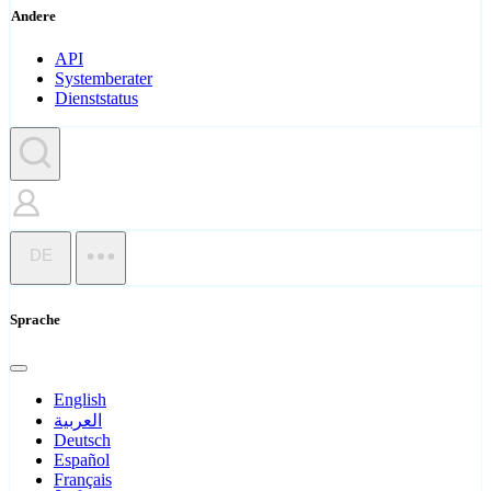
Andere
API
Systemberater
Dienststatus
DE
Sprache
English
العربية
Deutsch
Español
Français