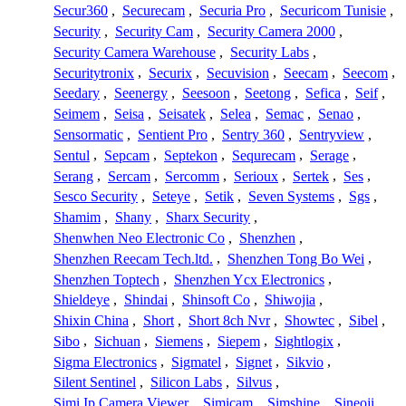
Secur360
,
Securecam
,
Securia Pro
,
Securicom Tunisie
,
Security
,
Security Cam
,
Security Camera 2000
,
Security Camera Warehouse
,
Security Labs
,
Securitytronix
,
Securix
,
Secuvision
,
Seecam
,
Seecom
,
Seedary
,
Seenergy
,
Seesoon
,
Seetong
,
Sefica
,
Seif
,
Seimem
,
Seisa
,
Seisatek
,
Selea
,
Semac
,
Senao
,
Sensormatic
,
Sentient Pro
,
Sentry 360
,
Sentryview
,
Sentul
,
Sepcam
,
Septekon
,
Sequrecam
,
Serage
,
Serang
,
Sercam
,
Sercomm
,
Serioux
,
Sertek
,
Ses
,
Sesco Security
,
Seteye
,
Setik
,
Seven Systems
,
Sgs
,
Shamim
,
Shany
,
Sharx Security
,
Shenwhen Neo Electronic Co
,
Shenzhen
,
Shenzhen Reecam Tech.ltd.
,
Shenzhen Tong Bo Wei
,
Shenzhen Toptech
,
Shenzhen Ycx Electronics
,
Shieldeye
,
Shindai
,
Shinsoft Co
,
Shiwojia
,
Shixin China
,
Short
,
Short 8ch Nvr
,
Showtec
,
Sibel
,
Sibo
,
Sichuan
,
Siemens
,
Siepem
,
Sightlogix
,
Sigma Electronics
,
Sigmatel
,
Signet
,
Sikvio
,
Silent Sentinel
,
Silicon Labs
,
Silvus
,
Simi Ip Camera Viewer
,
Simicam
,
Simshine
,
Sineoji
,