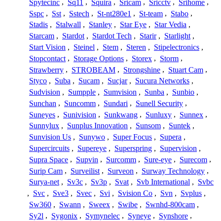
Spytecinc
,
Sq11
,
Squira
,
Sricam
,
Sricctv
,
Srihome
,
Sspc
,
Sst
,
Sstech
,
St-nt280e1
,
St-team
,
Stabo
,
Stadis
,
Stalwall
,
Stanley
,
Star Eye
,
Star Vedia
,
Starcam
,
Stardot
,
Stardot Tech
,
Starir
,
Starlight
,
Start Vision
,
Steinel
,
Stem
,
Steren
,
Stipelectronics
,
Stopcontact
,
Storage Options
,
Storex
,
Storm
,
Strawberry
,
STROBEAM
,
Strongshine
,
Stuart Cam
,
Styco
,
Suba
,
Sucam
,
Sucjar
,
Sucura Networks
,
Sudvision
,
Sumpple
,
Sumvision
,
Sunba
,
Sunbio
,
Sunchan
,
Suncomm
,
Sundari
,
Sunell Security
,
Suneyes
,
Sunivision
,
Sunkwang
,
Sunluxy
,
Sunnex
,
Sunnylux
,
Sunplus Innovation
,
Sunsom
,
Suntek
,
Sunvision Us
,
Sunywo
,
Super Focus
,
Supera
,
Supercircuits
,
Supereye
,
Superspring
,
Supervision
,
Supra Space
,
Supvin
,
Surcomm
,
Sure-eye
,
Surecom
,
Surip Cam
,
Surveilist
,
Surveon
,
Surway Technology
,
Surya-net
,
Sv3c
,
Sv3p
,
Svat
,
Svb International
,
Svbc
,
Svc
,
Sve3
,
Svec
,
Svi
,
Svision Co
,
Svn
,
Svplus
,
Sw360
,
Swann
,
Sweex
,
Swibe
,
Swnhd-800cam
,
Sy2l
,
Sygonix
,
Symynelec
,
Syneye
,
Synshore
,