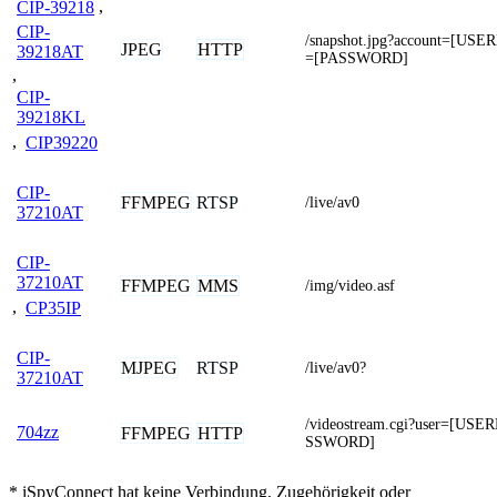
CIP-39218
,
CIP-
/snapshot.jpg?account=[US
JPEG
HTTP
39218AT
=[PASSWORD]
,
CIP-
39218KL
,
CIP39220
CIP-
FFMPEG
RTSP
/live/av0
37210AT
CIP-
37210AT
FFMPEG
MMS
/img/video.asf
,
CP35IP
CIP-
MJPEG
RTSP
/live/av0?
37210AT
/videostream.cgi?user=[U
704zz
FFMPEG
HTTP
SSWORD]
* iSpyConnect hat keine Verbindung, Zugehörigkeit oder