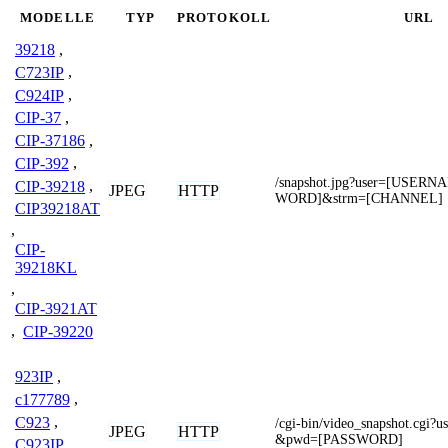
MODELLE
TYP
PROTOKOLL
URL
39218
,
C723IP
,
C924IP
,
CIP-37
,
CIP-37186
,
CIP-392
,
/snapshot.jpg?user=[USER
CIP-39218
,
JPEG
HTTP
WORD]&strm=[CHANNEL]
CIP39218AT
,
CIP-
39218KL
,
CIP-3921AT
,
CIP-39220
923IP
,
c177789
,
C923
,
/cgi-bin/video_snapshot.cg
JPEG
HTTP
&pwd=[PASSWORD]
C923IP
,