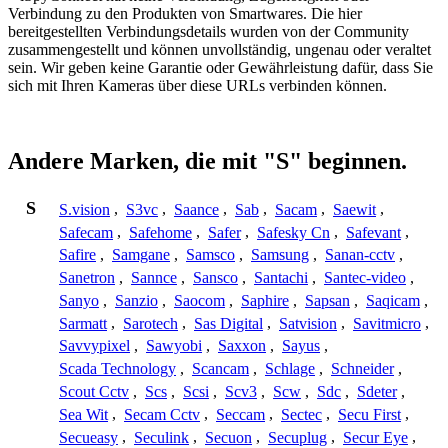
Verbindung zu den Produkten von Smartwares. Die hier
bereitgestellten Verbindungsdetails wurden von der Community
zusammengestellt und können unvollständig, ungenau oder veraltet
sein. Wir geben keine Garantie oder Gewährleistung dafür, dass Sie
sich mit Ihren Kameras über diese URLs verbinden können.
Andere Marken, die mit "S" beginnen.
S
S.vision
,
S3vc
,
Saance
,
Sab
,
Sacam
,
Saewit
,
Safecam
,
Safehome
,
Safer
,
Safesky Cn
,
Safevant
,
Safire
,
Samgane
,
Samsco
,
Samsung
,
Sanan-cctv
,
Sanetron
,
Sannce
,
Sansco
,
Santachi
,
Santec-video
,
Sanyo
,
Sanzio
,
Saocom
,
Saphire
,
Sapsan
,
Saqicam
,
Sarmatt
,
Sarotech
,
Sas Digital
,
Satvision
,
Savitmicro
,
Savvypixel
,
Sawyobi
,
Saxxon
,
Sayus
,
Scada Technology
,
Scancam
,
Schlage
,
Schneider
,
Scout Cctv
,
Scs
,
Scsi
,
Scv3
,
Scw
,
Sdc
,
Sdeter
,
Sea Wit
,
Secam Cctv
,
Seccam
,
Sectec
,
Secu First
,
Secueasy
,
Seculink
,
Secuon
,
Secuplug
,
Secur Eye
,