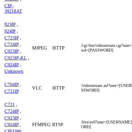
CIP-
39218AT
923IP
,
924IP
,
C723IP
,
C724IP
,
/cgi-bin/videostream.cgi?u
MJPEG
HTTP
wd=[PASSWORD]
C923IP
,
C923IP-KL
,
C924IP
,
Unknown
C704IP
,
/videostream.asf?user=[U
VLC
HTTP
SSWORD]
C721IP
C721
,
C724IP
,
C923IP
,
/live/av0?user=[USERNAM
FFMPEG
RTSP
C924IP
,
ORD]
CIP3390
,