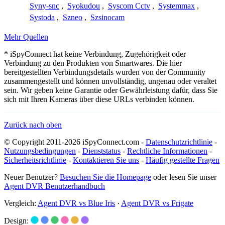
Syny-snc
,
Syokudou
,
Syscom Cctv
,
Systemmax
,
Systoda
,
Szneo
,
Szsinocam
Mehr Quellen
* iSpyConnect hat keine Verbindung, Zugehörigkeit oder
Verbindung zu den Produkten von Smartwares. Die hier
bereitgestellten Verbindungsdetails wurden von der Community
zusammengestellt und können unvollständig, ungenau oder veraltet
sein. Wir geben keine Garantie oder Gewährleistung dafür, dass Sie
sich mit Ihren Kameras über diese URLs verbinden können.
Zurück nach oben
© Copyright 2011-2026 iSpyConnect.com -
Datenschutzrichtlinie
-
Nutzungsbedingungen
-
Dienststatus
-
Rechtliche Informationen
-
Sicherheitsrichtlinie
-
Kontaktieren Sie uns
-
Häufig gestellte Fragen
Neuer Benutzer?
Besuchen Sie die Homepage
oder lesen Sie unser
Agent DVR Benutzerhandbuch
Vergleich:
Agent DVR vs Blue Iris
·
Agent DVR vs Frigate
Design: