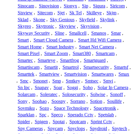
Sinocam
,
Sinovision
,
Sionyx
,
Sip
,
Siqura
,
Siricom
,
Sisview
,
Sitecom
,
Sjet
,
Sk Tel
,
Skilleye
,
Skjm
,
Sklad
,
Skone
,
Sky Genious
,
Skyfield
,
Skylink
,
Skyreo
,
Skytronic
,
Skyview
,
Skyvision
,
Skyway Security
,
Sline
,
Smallcell
,
Smanos
,
Smar
,
Smart
,
Smart Cloud Camera
,
Smart Hd Wifi Camera
,
Smart Home
,
Smart Industry
,
Smart Net Camera
,
Smart Pixel
,
Smart Zoom
,
Smart380
,
Smartcam
,
Smartec
,
Smarteye
,
Smartfrog
,
Smartguard
,
Smartiscam
,
Smartit
,
Smartrol
,
Smartsecurity
,
Smartsf
,
Smarttek
,
Smartview
,
Smartvision
,
Smartwares
,
Smax
,
Smc
,
Smonet
,
Smp
,
Smtkey
,
Smtsec
,
Smvi
,
Sn Ipc
,
Snapav
,
Soar
,
Soggi
,
Soho
,
Solar Ip Camera
,
Solarcam
,
Soleratec
,
Solosecurity
,
Solwise
,
Sonoff
,
Sony
,
Soohao
,
Soospy
,
Sorrano
,
Sotion
,
Soullife
,
Sovmiku
,
Sozo
,
Space Technology
,
Spacetronik
,
Sparklan
,
Spc
,
Speco
,
Sperado Cctv
,
Spetslab
,
Spider
,
Spigen
,
Spotai
,
Spotcam
,
Sprint Cctv
,
Spy Cameras
,
Spycam
,
Spyclops
,
Spydroid
,
Spytech
,