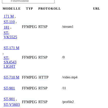
MODELLE
TYP
PROTOKOLL
URL
171 M
,
ST-110
,
FFMPEG
RTSP
/stream1
181
,
ST-
VK5525
ST-171 M
,
FFMPEG
RTSP
/0
ST-
SX4543
LIGHT
FFMPEG
HTTP
ST-710 M
/video.mp4
FFMPEG
RTSP
ST-901
/11
ST-901
,
FFMPEG
RTSP
/profile2
ST-V5603