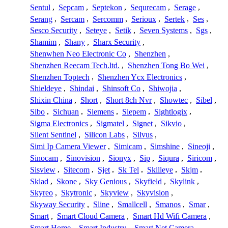
Sentul
,
Sepcam
,
Septekon
,
Sequrecam
,
Serage
,
Serang
,
Sercam
,
Sercomm
,
Serioux
,
Sertek
,
Ses
,
Sesco Security
,
Seteye
,
Setik
,
Seven Systems
,
Sgs
,
Shamim
,
Shany
,
Sharx Security
,
Shenwhen Neo Electronic Co
,
Shenzhen
,
Shenzhen Reecam Tech.ltd.
,
Shenzhen Tong Bo Wei
,
Shenzhen Toptech
,
Shenzhen Ycx Electronics
,
Shieldeye
,
Shindai
,
Shinsoft Co
,
Shiwojia
,
Shixin China
,
Short
,
Short 8ch Nvr
,
Showtec
,
Sibel
,
Sibo
,
Sichuan
,
Siemens
,
Siepem
,
Sightlogix
,
Sigma Electronics
,
Sigmatel
,
Signet
,
Sikvio
,
Silent Sentinel
,
Silicon Labs
,
Silvus
,
Simi Ip Camera Viewer
,
Simicam
,
Simshine
,
Sineoji
,
Sinocam
,
Sinovision
,
Sionyx
,
Sip
,
Siqura
,
Siricom
,
Sisview
,
Sitecom
,
Sjet
,
Sk Tel
,
Skilleye
,
Skjm
,
Sklad
,
Skone
,
Sky Genious
,
Skyfield
,
Skylink
,
Skyreo
,
Skytronic
,
Skyview
,
Skyvision
,
Skyway Security
,
Sline
,
Smallcell
,
Smanos
,
Smar
,
Smart
,
Smart Cloud Camera
,
Smart Hd Wifi Camera
,
Smart Home
,
Smart Industry
,
Smart Net Camera
,