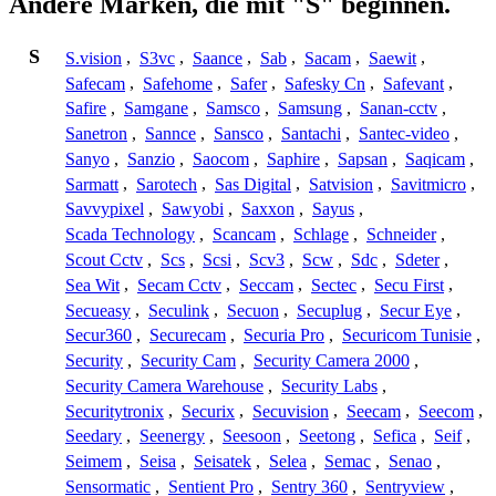
Andere Marken, die mit "S" beginnen.
S
S.vision
,
S3vc
,
Saance
,
Sab
,
Sacam
,
Saewit
,
Safecam
,
Safehome
,
Safer
,
Safesky Cn
,
Safevant
,
Safire
,
Samgane
,
Samsco
,
Samsung
,
Sanan-cctv
,
Sanetron
,
Sannce
,
Sansco
,
Santachi
,
Santec-video
,
Sanyo
,
Sanzio
,
Saocom
,
Saphire
,
Sapsan
,
Saqicam
,
Sarmatt
,
Sarotech
,
Sas Digital
,
Satvision
,
Savitmicro
,
Savvypixel
,
Sawyobi
,
Saxxon
,
Sayus
,
Scada Technology
,
Scancam
,
Schlage
,
Schneider
,
Scout Cctv
,
Scs
,
Scsi
,
Scv3
,
Scw
,
Sdc
,
Sdeter
,
Sea Wit
,
Secam Cctv
,
Seccam
,
Sectec
,
Secu First
,
Secueasy
,
Seculink
,
Secuon
,
Secuplug
,
Secur Eye
,
Secur360
,
Securecam
,
Securia Pro
,
Securicom Tunisie
,
Security
,
Security Cam
,
Security Camera 2000
,
Security Camera Warehouse
,
Security Labs
,
Securitytronix
,
Securix
,
Secuvision
,
Seecam
,
Seecom
,
Seedary
,
Seenergy
,
Seesoon
,
Seetong
,
Sefica
,
Seif
,
Seimem
,
Seisa
,
Seisatek
,
Selea
,
Semac
,
Senao
,
Sensormatic
,
Sentient Pro
,
Sentry 360
,
Sentryview
,