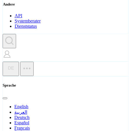
Andere
API
Systemberater
Dienststatus
DE
Sprache
English
العربية
Deutsch
Español
Français