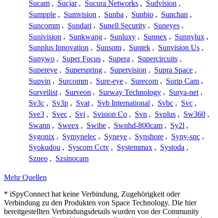
Sucam
,
Sucjar
,
Sucura Networks
,
Sudvision
,
Sumpple
,
Sumvision
,
Sunba
,
Sunbio
,
Sunchan
,
Suncomm
,
Sundari
,
Sunell Security
,
Suneyes
,
Sunivision
,
Sunkwang
,
Sunluxy
,
Sunnex
,
Sunnylux
,
Sunplus Innovation
,
Sunsom
,
Suntek
,
Sunvision Us
,
Sunywo
,
Super Focus
,
Supera
,
Supercircuits
,
Supereye
,
Superspring
,
Supervision
,
Supra Space
,
Supvin
,
Surcomm
,
Sure-eye
,
Surecom
,
Surip Cam
,
Surveilist
,
Surveon
,
Surway Technology
,
Surya-net
,
Sv3c
,
Sv3p
,
Svat
,
Svb International
,
Svbc
,
Svc
,
Sve3
,
Svec
,
Svi
,
Svision Co
,
Svn
,
Svplus
,
Sw360
,
Swann
,
Sweex
,
Swibe
,
Swnhd-800cam
,
Sy2l
,
Sygonix
,
Symynelec
,
Syneye
,
Synshore
,
Syny-snc
,
Syokudou
,
Syscom Cctv
,
Systemmax
,
Systoda
,
Szneo
,
Szsinocam
Mehr Quellen
* iSpyConnect hat keine Verbindung, Zugehörigkeit oder
Verbindung zu den Produkten von Space Technology. Die hier
bereitgestellten Verbindungsdetails wurden von der Community