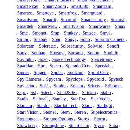
Smart Pixel
,
Smart Zoom
,
Smart380
,
Smartcam
,
Smartec
,
Smarteye
,
Smartfrog
,
Smartguard
,
Smartiscam
,
Smartit
,
Smartrol
,
Smartsecurity
,
Smartsf
,
Smarttek
,
Smartview
,
Smartvision
,
Smartwares
,
Smax
,
Smc
,
Smonet
,
Smp
,
Smtkey
,
Smtsec
,
Smvi
,
Sn Ipc
,
Snapav
,
Soar
,
Soggi
,
Soho
,
Solar Ip Camera
,
Solarcam
,
Soleratec
,
Solosecurity
,
Solwise
,
Sonoff
,
Sony
,
Soohao
,
Soospy
,
Sorrano
,
Sotion
,
Soullife
,
Sovmiku
,
Sozo
,
Space Technology
,
Spacetronik
,
Sparklan
,
Spc
,
Speco
,
Sperado Cctv
,
Spetslab
,
Spider
,
Spigen
,
Spotai
,
Spotcam
,
Sprint Cctv
,
Spy Cameras
,
Spycam
,
Spyclops
,
Spydroid
,
Spytech
,
Spytecinc
,
Sq11
,
Squira
,
Sricam
,
Sricctv
,
Srihome
,
Sspc
,
Sst
,
Sstech
,
St-nt280e1
,
St-team
,
Stabo
,
Stadis
,
Stalwall
,
Stanley
,
Star Eye
,
Star Vedia
,
Starcam
,
Stardot
,
Stardot Tech
,
Starir
,
Starlight
,
Start Vision
,
Steinel
,
Stem
,
Steren
,
Stipelectronics
,
Stopcontact
,
Storage Options
,
Storex
,
Storm
,
Strawberry
,
Strongshine
,
Stuart Cam
,
Styco
,
Suba
,