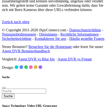
zusammengestellt und können unvollständig, ungenau oder veraltet
sein. Wir geben keine Garantie oder Gewährleistung dafür, dass Sie
sich mit Ihren Kameras über diese URLs verbinden können.
Zurück nach oben
© Copyright 2011-2026 iSpyConnect.com -
Datenschutzrichtlinie
-
Nutzungsbedingungen
-
Dienststatus
-
Rechtliche Informationen
-
Sicherheitsrichtlinie
-
Kontaktieren Sie uns
-
Häufig gestellte Fragen
Neuer Benutzer?
Besuchen Sie die Homepage
oder lesen Sie unser
Agent DVR Benutzerhandbuch
Vergleich:
Agent DVR vs Blue Iris
·
Agent DVR vs Frigate
Design:
Suche
Suche
Space Technology Video-URL-Generator