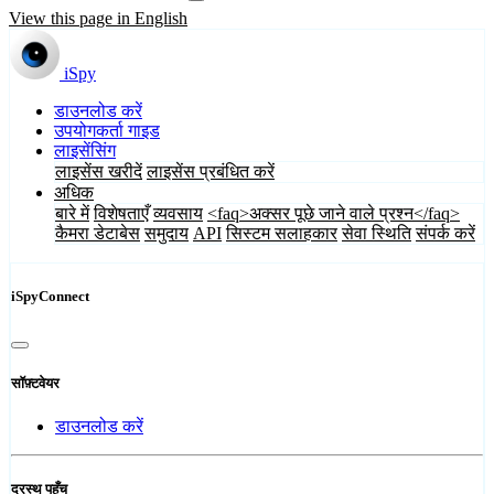
View this page in English
iSpy
डाउनलोड करें
उपयोगकर्ता गाइड
लाइसेंसिंग
लाइसेंस खरीदें
लाइसेंस प्रबंधित करें
अधिक
बारे में
विशेषताएँ
व्यवसाय
<faq>अक्सर पूछे जाने वाले प्रश्न</faq>
कैमरा डेटाबेस
समुदाय
API
सिस्टम सलाहकार
सेवा स्थिति
संपर्क करें
iSpyConnect
सॉफ़्टवेयर
डाउनलोड करें
दूरस्थ पहुँच