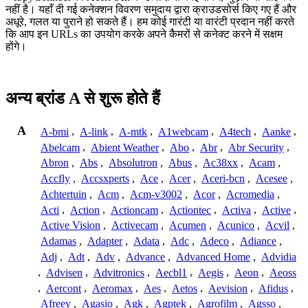
नहीं है। यहाँ दी गई कनेक्शन विवरण समुदाय द्वारा क्राउडसोर्स किए गए हैं और
अधूरे, गलत या पुराने हो सकते हैं। हम कोई गारंटी या वारंटी प्रदान नहीं करते
कि आप इन URLs का उपयोग करके अपने कैमरों से कनेक्ट करने में सक्षम
होंगे।
अन्य ब्रांड A से शुरू होते हैं
A
A-bmi
,
A-link
,
A-mtk
,
A1webcam
,
A4tech
,
Aanke
,
Abelcam
,
Abient Weather
,
Abo
,
Abr
,
Abr Security
,
Abron
,
Abs
,
Absolutron
,
Abus
,
Ac38xx
,
Acam
,
Accfly
,
Accsxperts
,
Ace
,
Acer
,
Aceri-bcn
,
Acesee
,
Achtertuin
,
Acm
,
Acm-v3002
,
Acor
,
Acromedia
,
Acti
,
Action
,
Actioncam
,
Actiontec
,
Activa
,
Active
,
Active Vision
,
Activecam
,
Acumen
,
Acunico
,
Acvil
,
Adamas
,
Adapter
,
Adata
,
Adc
,
Adeco
,
Adiance
,
Adj
,
Adt
,
Adv
,
Advance
,
Advanced Home
,
Advidia
,
Advisen
,
Advitronics
,
Aecbl1
,
Aegis
,
Aeon
,
Aeoss
,
Aercont
,
Aeromax
,
Aes
,
Aetos
,
Aevision
,
Afidus
,
Afreey
,
Agasio
,
Agk
,
Agptek
,
Agrofilm
,
Agsso
,