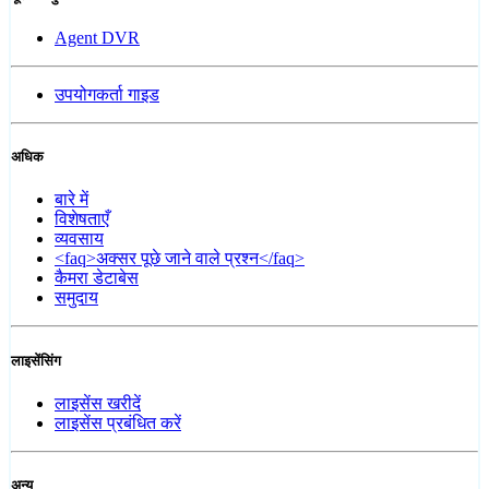
Agent DVR
उपयोगकर्ता गाइड
अधिक
बारे में
विशेषताएँ
व्यवसाय
<faq>अक्सर पूछे जाने वाले प्रश्न</faq>
कैमरा डेटाबेस
समुदाय
लाइसेंसिंग
लाइसेंस खरीदें
लाइसेंस प्रबंधित करें
अन्य