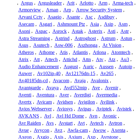
,
Argus
,
Argusleader
,
Arit
,
Arlotto
,
Arm
,
Arma-tech
,
Armorview
,
Arnan
,
Arp
,
Arrow Security System
,
Arvani Cctv
,
Asagio
,
Asante
,
Asc
,
Asdibuy
,
Asecam
,
Asgari
,
Ashmount Ptz
,
Asia
,
Asip
,
Asm
,
Asoni
,
Aspac
,
Asrock
,
Astak
,
Asterix
,
Asti
,
Astr
,
Astra Streaming
,
Astrind
,
Astroghost
,
Astrum
,
Astun
,
Asus
,
Asutech
,
Asw-006
,
Aszhonga
,
At Vision
,
Atheros
,
Athome
,
Atis
,
Atlantis
,
Atlona
,
Atomtech
,
Atrix
,
Att
,
Attech
,
Attichd
,
Attn
,
Atv
,
Atz
,
Au3
,
Audio Enhancement
,
August
,
Auric
,
Aussen
,
Autoip
,
Auwer
,
Av102ip-40
,
Av12176dn-15
,
Av265
,
Av40185dn-cd
,
Avacom
,
Avaja
,
Avalonix
,
Avantgarde
,
Avaya
,
Avd552mip
,
Ave
,
Avenir
,
Aventi
,
Aventura
,
Aver
,
Averdigi
,
Avermedia
,
Avertx
,
Avicam
,
Avidsen
,
Avigilon
,
Avilink
,
Avios Webserver
,
Aviosys
,
Avipas
,
Aviptek
,
Avistek
,
AVKANS
,
Avl
,
Avl Hd Dome
,
Avn
,
Avonic
,
Avr Raiden
,
Avs
,
Avstart
,
Avt
,
Avtech
,
Avtron
,
Avue
,
Avycon
,
Avz
,
Awfa-cam
,
Awow
,
Axenta
,
Axeon
,
Axgio
,
Axis
,
Axium
,
Axp
,
Ayrstone
,