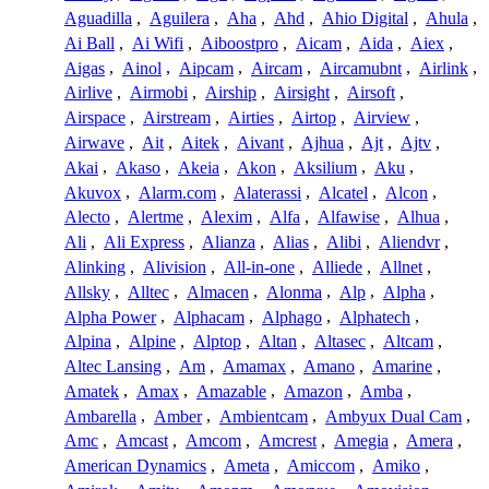
Aguadilla
,
Aguilera
,
Aha
,
Ahd
,
Ahio Digital
,
Ahula
,
Ai Ball
,
Ai Wifi
,
Aiboostpro
,
Aicam
,
Aida
,
Aiex
,
Aigas
,
Ainol
,
Aipcam
,
Aircam
,
Aircamubnt
,
Airlink
,
Airlive
,
Airmobi
,
Airship
,
Airsight
,
Airsoft
,
Airspace
,
Airstream
,
Airties
,
Airtop
,
Airview
,
Airwave
,
Ait
,
Aitek
,
Aivant
,
Ajhua
,
Ajt
,
Ajtv
,
Akai
,
Akaso
,
Akeia
,
Akon
,
Aksilium
,
Aku
,
Akuvox
,
Alarm.com
,
Alaterassi
,
Alcatel
,
Alcon
,
Alecto
,
Alertme
,
Alexim
,
Alfa
,
Alfawise
,
Alhua
,
Ali
,
Ali Express
,
Alianza
,
Alias
,
Alibi
,
Aliendvr
,
Alinking
,
Alivision
,
All-in-one
,
Alliede
,
Allnet
,
Allsky
,
Alltec
,
Almacen
,
Alonma
,
Alp
,
Alpha
,
Alpha Power
,
Alphacam
,
Alphago
,
Alphatech
,
Alpina
,
Alpine
,
Alptop
,
Altan
,
Altasec
,
Altcam
,
Altec Lansing
,
Am
,
Amamax
,
Amano
,
Amarine
,
Amatek
,
Amax
,
Amazable
,
Amazon
,
Amba
,
Ambarella
,
Amber
,
Ambientcam
,
Ambyux Dual Cam
,
Amc
,
Amcast
,
Amcom
,
Amcrest
,
Amegia
,
Amera
,
American Dynamics
,
Ameta
,
Amiccom
,
Amiko
,