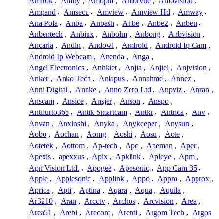
Amirok
,
Amity
,
Amopm
,
Amorvue
,
Amovision
,
Ampand
,
Amsecu
,
Amview
,
Amview Hd
,
Amway
,
Ana Pola
,
Anba
,
Anbash
,
Anbe
,
Anbe2
,
Anben
,
Anbentech
,
Anbiux
,
Anbolm
,
Anbong
,
Anbvision
,
Ancarla
,
Andin
,
Andowl
,
Android
,
Android Ip Cam
,
Android Ip Webcam
,
Anenda
,
Anga
,
Angel Electronics
,
Anhkiet
,
Anjia
,
Anjiel
,
Anjvision
,
Anker
,
Anko Tech
,
Anlapus
,
Annahme
,
Annez
,
Anni Digital
,
Annke
,
Anno Zero Ltd
,
Anpviz
,
Anran
,
Anscam
,
Ansice
,
Ansjer
,
Anson
,
Anspo
,
Antifurto365
,
Antik Smartcam
,
Antkr
,
Antrica
,
Anv
,
Anvan
,
Anxinshi
,
Anyka
,
Anykeeper
,
Anysun
,
Aobo
,
Aochan
,
Aomg
,
Aoshi
,
Aosu
,
Aote
,
Aotetek
,
Aottom
,
Ap-tech
,
Apc
,
Apeman
,
Aper
,
Apexis
,
apexxus
,
Apix
,
Apklink
,
Apleye
,
Apm
,
Apn Vision Ltd.
,
Apogee
,
Aposonic
,
App Cam 35
,
Apple
,
Applesonic
,
Applink
,
Appo
,
Appro
,
Approx
,
Aprica
,
Apti
,
Aptina
,
Aqara
,
Aqua
,
Aquila
,
Ar3210
,
Aran
,
Arcctv
,
Archos
,
Arcvision
,
Area
,
Area51
,
Arebi
,
Arecont
,
Arenti
,
Argom Tech
,
Argos