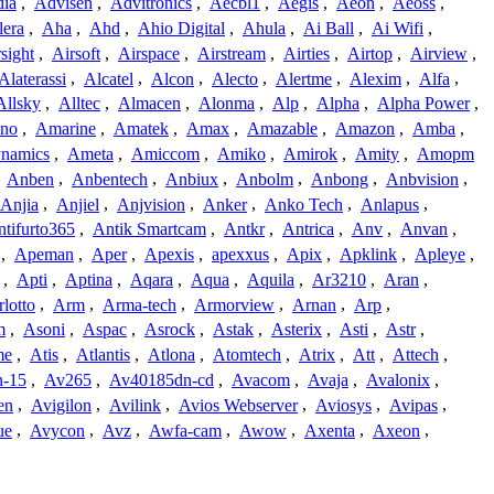
dia
,
Advisen
,
Advitronics
,
Aecbl1
,
Aegis
,
Aeon
,
Aeoss
,
lera
,
Aha
,
Ahd
,
Ahio Digital
,
Ahula
,
Ai Ball
,
Ai Wifi
,
sight
,
Airsoft
,
Airspace
,
Airstream
,
Airties
,
Airtop
,
Airview
,
Alaterassi
,
Alcatel
,
Alcon
,
Alecto
,
Alertme
,
Alexim
,
Alfa
,
Allsky
,
Alltec
,
Almacen
,
Alonma
,
Alp
,
Alpha
,
Alpha Power
,
no
,
Amarine
,
Amatek
,
Amax
,
Amazable
,
Amazon
,
Amba
,
namics
,
Ameta
,
Amiccom
,
Amiko
,
Amirok
,
Amity
,
Amopm
,
Anben
,
Anbentech
,
Anbiux
,
Anbolm
,
Anbong
,
Anbvision
,
Anjia
,
Anjiel
,
Anjvision
,
Anker
,
Anko Tech
,
Anlapus
,
tifurto365
,
Antik Smartcam
,
Antkr
,
Antrica
,
Anv
,
Anvan
,
,
Apeman
,
Aper
,
Apexis
,
apexxus
,
Apix
,
Apklink
,
Apleye
,
,
Apti
,
Aptina
,
Aqara
,
Aqua
,
Aquila
,
Ar3210
,
Aran
,
lotto
,
Arm
,
Arma-tech
,
Armorview
,
Arnan
,
Arp
,
m
,
Asoni
,
Aspac
,
Asrock
,
Astak
,
Asterix
,
Asti
,
Astr
,
me
,
Atis
,
Atlantis
,
Atlona
,
Atomtech
,
Atrix
,
Att
,
Attech
,
-15
,
Av265
,
Av40185dn-cd
,
Avacom
,
Avaja
,
Avalonix
,
en
,
Avigilon
,
Avilink
,
Avios Webserver
,
Aviosys
,
Avipas
,
ue
,
Avycon
,
Avz
,
Awfa-cam
,
Awow
,
Axenta
,
Axeon
,