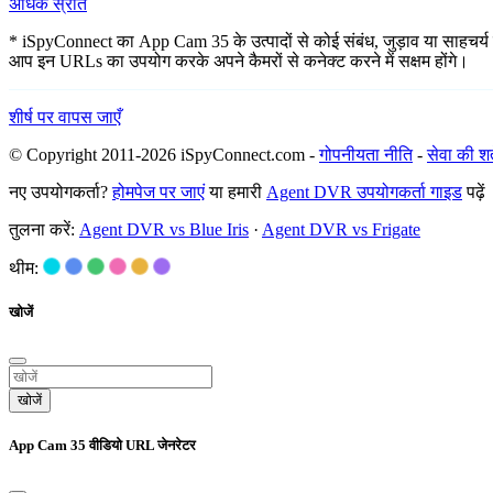
अधिक स्रोत
* iSpyConnect का App Cam 35 के उत्पादों से कोई संबंध, जुड़ाव या साहचर्य नही
आप इन URLs का उपयोग करके अपने कैमरों से कनेक्ट करने में सक्षम होंगे।
शीर्ष पर वापस जाएँ
© Copyright 2011-2026 iSpyConnect.com -
गोपनीयता नीति
-
सेवा की शर्त
नए उपयोगकर्ता?
होमपेज पर जाएं
या हमारी
Agent DVR उपयोगकर्ता गाइड
पढ़ें
तुलना करें:
Agent DVR vs Blue Iris
·
Agent DVR vs Frigate
थीम:
खोजें
खोजें
App Cam 35 वीडियो URL जेनरेटर