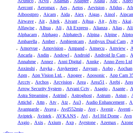
Acunico
,
Acvil
,
Adamas
,
Adapter
,
Adata
,
Adc
,
Adec
Aercont
,
Aeromax
,
Aes
,
Aetos
,
Aevision
,
Afidus
,
Af
Aiboostpro
,
Aicam
,
Aida
,
Aiex
,
Aigas
,
Ainol
,
Aipca
Airwave
,
Ait
,
Aitek
,
Aivant
,
Ajhua
,
Ajt
,
Ajtv
,
Akai
Alfawise
,
Alhua
,
Ali
,
Ali Express
,
Alianza
,
Alias
,
Ali
Alphacam
,
Alphago
,
Alphatech
,
Alpina
,
Alpine
,
Alpto
Ambarella
,
Amber
,
Ambientcam
,
Ambyux Dual Cam
,
,
Amorvue
,
Amovision
,
Ampand
,
Amsecu
,
Amview
,
A
Ancarla
,
Andin
,
Andowl
,
Android
,
Android Ip Cam
,
A
Annahme
,
Annez
,
Anni Digital
,
Annke
,
Anno Zero Ltd
Anxinshi
,
Anyka
,
Anykeeper
,
Anysun
,
Aobo
,
Aochan
Apm
,
Apn Vision Ltd.
,
Apogee
,
Aposonic
,
App Cam 3
Arcctv
,
Archos
,
Arcvision
,
Area
,
Area51
,
Arebi
,
Are
Arrow Security System
,
Arvani Cctv
,
Asagio
,
Asante
,
A
Astra Streaming
,
Astrind
,
Astroghost
,
Astrum
,
Astun
,
Attichd
,
Attn
,
Atv
,
Atz
,
Au3
,
Audio Enhancement
,
A
Avantgarde
,
Avaya
,
Avd552mip
,
Ave
,
Avenir
,
Aventi
Aviptek
,
Avistek
,
AVKANS
,
Avl
,
Avl Hd Dome
,
Avn
Axgio
,
Axis
,
Axium
,
Axp
,
Ayrstone
,
Azemax
,
Azon