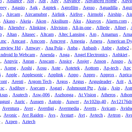
o
,
Adiance
,
Adj
,
Adt
,
Adv
,
Advance
,
Advanced Home
,
Advi
reey
,
Agasio
,
Agk
,
Agptek
,
Agrofilm
,
Agsso
,
Aguadilla
,
Agui
m
,
Aircam
,
Aircamubnt
,
Airlink
,
Airlive
,
Airmobi
,
Airship
,
Air
,
Akaso
,
Akeia
,
Akon
,
Aksilium
,
Aku
,
Akuvox
,
Alarm.com
,
bi
,
Aliendvr
,
Alinking
,
Alivision
,
All-in-one
,
Alliede
,
Allnet
,
p
,
Altan
,
Altasec
,
Altcam
,
Altec Lansing
,
Am
,
Amamax
,
Ama
Amc
,
Amcast
,
Amcom
,
Amcrest
,
Amegia
,
Amera
,
American Dy
mview Hd
,
Amway
,
Ana Pola
,
Anba
,
Anbash
,
Anbe
,
Anbe2
ndroid Ip Webcam
,
Anenda
,
Anga
,
Angel Electronics
,
Anhkiet
,
,
Anpviz
,
Anran
,
Anscam
,
Ansice
,
Ansjer
,
Anson
,
Anspo
,
An
,
Aomg
,
Aoshi
,
Aosu
,
Aote
,
Aotetek
,
Aottom
,
Ap-tech
,
Apc
5
,
Apple
,
Applesonic
,
Applink
,
Appo
,
Appro
,
Approx
,
Aprica
cont
,
Arenti
,
Argom Tech
,
Argos
,
Argus
,
Argusleader
,
Arit
,
Ar
sc
,
Asdibuy
,
Asecam
,
Asgari
,
Ashmount Ptz
,
Asia
,
Asip
,
As
Asus
,
Asutech
,
Asw-006
,
Aszhonga
,
At Vision
,
Atheros
,
Atho
ugust
,
Auric
,
Aussen
,
Autoip
,
Auwer
,
Av102ip-40
,
Av12176dn
,
Aventura
,
Aver
,
Averdigi
,
Avermedia
,
Avertx
,
Avicam
,
Avids
,
Avonic
,
Avr Raiden
,
Avs
,
Avstart
,
Avt
,
Avtech
,
Avtron
,
Av
e
,
Azpen
,
Aztech