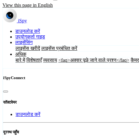
View this page in English
iSpy
डाउनलोड करें
उपयोगकर्ता गाइड
लाइसेंसिंग
लाइसेंस खरीदें
लाइसेंस प्रबंधित करें
अधिक
बारे में
विशेषताएँ
व्यवसाय
<faq>अक्सर पूछे जाने वाले प्रश्न</faq>
कैमर
iSpyConnect
सॉफ़्टवेयर
डाउनलोड करें
दूरस्थ पहुँच