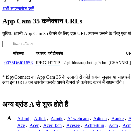
अभी डाउनलोड करें
App Cam 35 कनेक्शन URLs
युक्ति: अपनी App Cam 35 कैमरे के लिए एक URL उत्पन्न करने के लिए एक म
मॉडल्स
प्रकार
प्रोटोकॉल
U
JPEG
HTTP
0035D6I01653
/cgi-bin/snapshot.cgi?chn=[CHA
* iSpyConnect का App Cam 35 के उत्पादों से कोई संबंध, जुड़ाव या साहचर्य नही
आप इन URLs का उपयोग करके अपने कैमरों से कनेक्ट करने में सक्षम होंगे।
अन्य ब्रांड A से शुरू होते हैं
A
A-bmi
,
A-link
,
A-mtk
,
A1webcam
,
A4tech
,
Aanke
,
A
Ace
,
Acer
,
Aceri-bcn
,
Acesee
,
Achtertuin
,
Acm
,
Acm