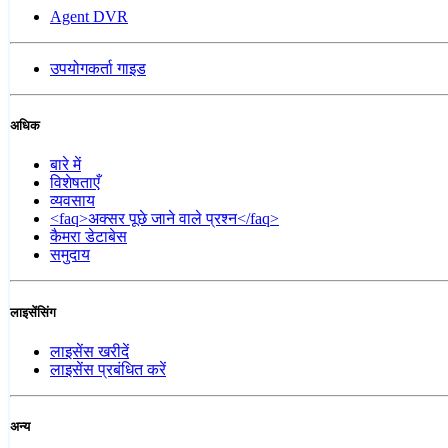
Agent DVR
उपयोगकर्ता गाइड
अधिक
बारे में
विशेषताएँ
व्यवसाय
<faq>अक्सर पूछे जाने वाले प्रश्न</faq>
कैमरा डेटाबेस
समुदाय
लाइसेंसिंग
लाइसेंस खरीदें
लाइसेंस प्रबंधित करें
अन्य