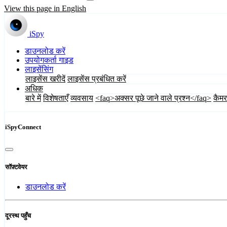
View this page in English
iSpy
डाउनलोड करें
उपयोगकर्ता गाइड
लाइसेंसिंग
लाइसेंस खरीदें
लाइसेंस प्रबंधित करें
अधिक
बारे में
विशेषताएँ
व्यवसाय
<faq>अक्सर पूछे जाने वाले प्रश्न</faq>
कैमर
iSpyConnect
सॉफ़्टवेयर
डाउनलोड करें
दूरस्थ पहुँच