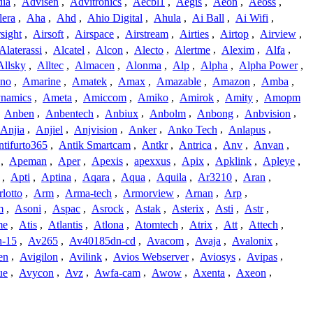
dia
,
Advisen
,
Advitronics
,
Aecbl1
,
Aegis
,
Aeon
,
Aeoss
,
lera
,
Aha
,
Ahd
,
Ahio Digital
,
Ahula
,
Ai Ball
,
Ai Wifi
,
sight
,
Airsoft
,
Airspace
,
Airstream
,
Airties
,
Airtop
,
Airview
,
Alaterassi
,
Alcatel
,
Alcon
,
Alecto
,
Alertme
,
Alexim
,
Alfa
,
Allsky
,
Alltec
,
Almacen
,
Alonma
,
Alp
,
Alpha
,
Alpha Power
,
no
,
Amarine
,
Amatek
,
Amax
,
Amazable
,
Amazon
,
Amba
,
namics
,
Ameta
,
Amiccom
,
Amiko
,
Amirok
,
Amity
,
Amopm
,
Anben
,
Anbentech
,
Anbiux
,
Anbolm
,
Anbong
,
Anbvision
,
Anjia
,
Anjiel
,
Anjvision
,
Anker
,
Anko Tech
,
Anlapus
,
tifurto365
,
Antik Smartcam
,
Antkr
,
Antrica
,
Anv
,
Anvan
,
,
Apeman
,
Aper
,
Apexis
,
apexxus
,
Apix
,
Apklink
,
Apleye
,
,
Apti
,
Aptina
,
Aqara
,
Aqua
,
Aquila
,
Ar3210
,
Aran
,
lotto
,
Arm
,
Arma-tech
,
Armorview
,
Arnan
,
Arp
,
m
,
Asoni
,
Aspac
,
Asrock
,
Astak
,
Asterix
,
Asti
,
Astr
,
me
,
Atis
,
Atlantis
,
Atlona
,
Atomtech
,
Atrix
,
Att
,
Attech
,
-15
,
Av265
,
Av40185dn-cd
,
Avacom
,
Avaja
,
Avalonix
,
en
,
Avigilon
,
Avilink
,
Avios Webserver
,
Aviosys
,
Avipas
,
ue
,
Avycon
,
Avz
,
Awfa-cam
,
Awow
,
Axenta
,
Axeon
,