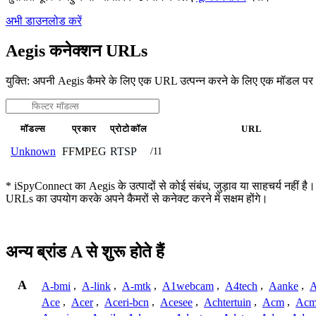
अभी डाउनलोड करें
Aegis कनेक्शन URLs
युक्ति: अपनी Aegis कैमरे के लिए एक URL उत्पन्न करने के लिए एक मॉडल पर 
मॉडल्स
प्रकार
प्रोटोकॉल
URL
FFMPEG
RTSP
Unknown
/11
* iSpyConnect का Aegis के उत्पादों से कोई संबंध, जुड़ाव या साहचर्य नहीं है।
URLs का उपयोग करके अपने कैमरों से कनेक्ट करने में सक्षम होंगे।
अन्य ब्रांड A से शुरू होते हैं
A
A-bmi
,
A-link
,
A-mtk
,
A1webcam
,
A4tech
,
Aanke
,
A
Ace
,
Acer
,
Aceri-bcn
,
Acesee
,
Achtertuin
,
Acm
,
Acm