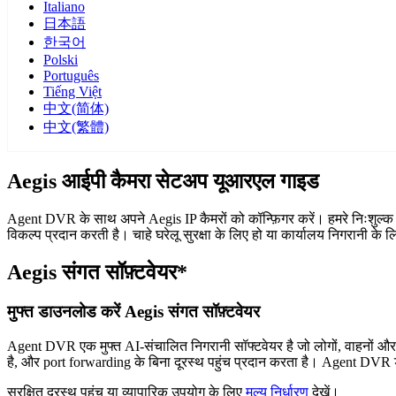
Italiano
日本語
한국어
Polski
Português
Tiếng Việt
中文(简体)
中文(繁體)
Aegis आईपी कैमरा सेटअप यूआरएल गाइड
Agent DVR के साथ अपने Aegis IP कैमरों को कॉन्फ़िगर करें। हमरे निःशुल्क
विकल्प प्रदान करती है। चाहे घरेलू सुरक्षा के लिए हो या कार्यालय निगरानी क
Aegis संगत सॉफ़्टवेयर*
मुफ्त डाउनलोड करें Aegis संगत सॉफ़्टवेयर
Agent DVR एक मुफ्त AI-संचालित निगरानी सॉफ्टवेयर है जो लोगों, वाहनों औ
है, और port forwarding के बिना दूरस्थ पहुंच प्रदान करता है। Agent DVR ड
सुरक्षित दूरस्थ पहुंच या व्यापारिक उपयोग के लिए
मूल्य निर्धारण
देखें।