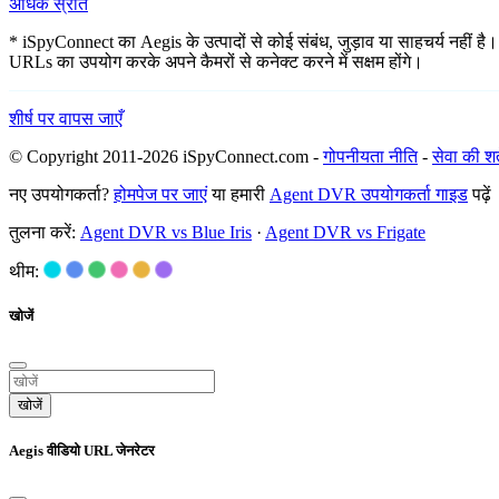
अधिक स्रोत
* iSpyConnect का Aegis के उत्पादों से कोई संबंध, जुड़ाव या साहचर्य नहीं है।
URLs का उपयोग करके अपने कैमरों से कनेक्ट करने में सक्षम होंगे।
शीर्ष पर वापस जाएँ
© Copyright 2011-2026 iSpyConnect.com -
गोपनीयता नीति
-
सेवा की शर्त
नए उपयोगकर्ता?
होमपेज पर जाएं
या हमारी
Agent DVR उपयोगकर्ता गाइड
पढ़ें
तुलना करें:
Agent DVR vs Blue Iris
·
Agent DVR vs Frigate
थीम:
खोजें
खोजें
Aegis वीडियो URL जेनरेटर