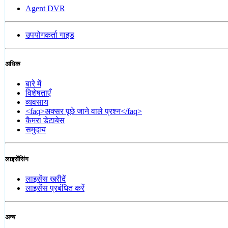
Agent DVR
उपयोगकर्ता गाइड
अधिक
बारे में
विशेषताएँ
व्यवसाय
<faq>अक्सर पूछे जाने वाले प्रश्न</faq>
कैमरा डेटाबेस
समुदाय
लाइसेंसिंग
लाइसेंस खरीदें
लाइसेंस प्रबंधित करें
अन्य