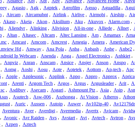
o
,
Adiance
,
Adj
,
Adt
,
Adv
,
Advance
,
Advanced Home
,
Advi
reey
,
Agasio
,
Agk
,
Agptek
,
Agrofilm
,
Agsso
,
Aguadilla
,
Agui
m
,
Aircam
,
Aircamubnt
,
Airlink
,
Airlive
,
Airmobi
,
Airship
,
Air
,
Akaso
,
Akeia
,
Akon
,
Aksilium
,
Aku
,
Akuvox
,
Alarm.com
,
bi
,
Aliendvr
,
Alinking
,
Alivision
,
All-in-one
,
Alliede
,
Allnet
,
p
,
Altan
,
Altasec
,
Altcam
,
Altec Lansing
,
Am
,
Amamax
,
Ama
Amc
,
Amcast
,
Amcom
,
Amcrest
,
Amegia
,
Amera
,
American Dy
mview Hd
,
Amway
,
Ana Pola
,
Anba
,
Anbash
,
Anbe
,
Anbe2
ndroid Ip Webcam
,
Anenda
,
Anga
,
Angel Electronics
,
Anhkiet
,
,
Anpviz
,
Anran
,
Anscam
,
Ansice
,
Ansjer
,
Anson
,
Anspo
,
An
,
Aomg
,
Aoshi
,
Aosu
,
Aote
,
Aotetek
,
Aottom
,
Ap-tech
,
Apc
5
,
Apple
,
Applesonic
,
Applink
,
Appo
,
Appro
,
Approx
,
Aprica
cont
,
Arenti
,
Argom Tech
,
Argos
,
Argus
,
Argusleader
,
Arit
,
Ar
sc
,
Asdibuy
,
Asecam
,
Asgari
,
Ashmount Ptz
,
Asia
,
Asip
,
As
Asus
,
Asutech
,
Asw-006
,
Aszhonga
,
At Vision
,
Atheros
,
Atho
ugust
,
Auric
,
Aussen
,
Autoip
,
Auwer
,
Av102ip-40
,
Av12176dn
,
Aventura
,
Aver
,
Averdigi
,
Avermedia
,
Avertx
,
Avicam
,
Avids
,
Avonic
,
Avr Raiden
,
Avs
,
Avstart
,
Avt
,
Avtech
,
Avtron
,
Av
e
,
Azpen
,
Aztech