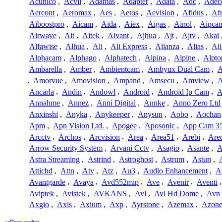
Acunico
,
Acvil
,
Adamas
,
Adapter
,
Adata
,
Adc
,
Adec
Aercont
,
Aeromax
,
Aes
,
Aetos
,
Aevision
,
Afidus
,
Af
Aiboostpro
,
Aicam
,
Aida
,
Aiex
,
Aigas
,
Ainol
,
Aipca
Airwave
,
Ait
,
Aitek
,
Aivant
,
Ajhua
,
Ajt
,
Ajtv
,
Akai
Alfawise
,
Alhua
,
Ali
,
Ali Express
,
Alianza
,
Alias
,
Ali
Alphacam
,
Alphago
,
Alphatech
,
Alpina
,
Alpine
,
Alpto
Ambarella
,
Amber
,
Ambientcam
,
Ambyux Dual Cam
,
,
Amorvue
,
Amovision
,
Ampand
,
Amsecu
,
Amview
,
A
Ancarla
,
Andin
,
Andowl
,
Android
,
Android Ip Cam
,
A
Annahme
,
Annez
,
Anni Digital
,
Annke
,
Anno Zero Ltd
Anxinshi
,
Anyka
,
Anykeeper
,
Anysun
,
Aobo
,
Aochan
Apm
,
Apn Vision Ltd.
,
Apogee
,
Aposonic
,
App Cam 3
Arcctv
,
Archos
,
Arcvision
,
Area
,
Area51
,
Arebi
,
Are
Arrow Security System
,
Arvani Cctv
,
Asagio
,
Asante
,
A
Astra Streaming
,
Astrind
,
Astroghost
,
Astrum
,
Astun
,
Attichd
,
Attn
,
Atv
,
Atz
,
Au3
,
Audio Enhancement
,
A
Avantgarde
,
Avaya
,
Avd552mip
,
Ave
,
Avenir
,
Aventi
Aviptek
,
Avistek
,
AVKANS
,
Avl
,
Avl Hd Dome
,
Avn
Axgio
,
Axis
,
Axium
,
Axp
,
Ayrstone
,
Azemax
,
Azon