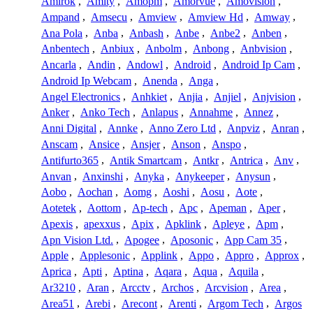
Amirok
,
Amity
,
Amopm
,
Amorvue
,
Amovision
,
Ampand
,
Amsecu
,
Amview
,
Amview Hd
,
Amway
,
Ana Pola
,
Anba
,
Anbash
,
Anbe
,
Anbe2
,
Anben
,
Anbentech
,
Anbiux
,
Anbolm
,
Anbong
,
Anbvision
,
Ancarla
,
Andin
,
Andowl
,
Android
,
Android Ip Cam
,
Android Ip Webcam
,
Anenda
,
Anga
,
Angel Electronics
,
Anhkiet
,
Anjia
,
Anjiel
,
Anjvision
,
Anker
,
Anko Tech
,
Anlapus
,
Annahme
,
Annez
,
Anni Digital
,
Annke
,
Anno Zero Ltd
,
Anpviz
,
Anran
,
Anscam
,
Ansice
,
Ansjer
,
Anson
,
Anspo
,
Antifurto365
,
Antik Smartcam
,
Antkr
,
Antrica
,
Anv
,
Anvan
,
Anxinshi
,
Anyka
,
Anykeeper
,
Anysun
,
Aobo
,
Aochan
,
Aomg
,
Aoshi
,
Aosu
,
Aote
,
Aotetek
,
Aottom
,
Ap-tech
,
Apc
,
Apeman
,
Aper
,
Apexis
,
apexxus
,
Apix
,
Apklink
,
Apleye
,
Apm
,
Apn Vision Ltd.
,
Apogee
,
Aposonic
,
App Cam 35
,
Apple
,
Applesonic
,
Applink
,
Appo
,
Appro
,
Approx
,
Aprica
,
Apti
,
Aptina
,
Aqara
,
Aqua
,
Aquila
,
Ar3210
,
Aran
,
Arcctv
,
Archos
,
Arcvision
,
Area
,
Area51
,
Arebi
,
Arecont
,
Arenti
,
Argom Tech
,
Argos