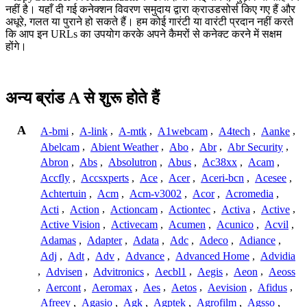
नहीं है। यहाँ दी गई कनेक्शन विवरण समुदाय द्वारा क्राउडसोर्स किए गए हैं और
अधूरे, गलत या पुराने हो सकते हैं। हम कोई गारंटी या वारंटी प्रदान नहीं करते
कि आप इन URLs का उपयोग करके अपने कैमरों से कनेक्ट करने में सक्षम
होंगे।
अन्य ब्रांड A से शुरू होते हैं
A
A-bmi
,
A-link
,
A-mtk
,
A1webcam
,
A4tech
,
Aanke
,
Abelcam
,
Abient Weather
,
Abo
,
Abr
,
Abr Security
,
Abron
,
Abs
,
Absolutron
,
Abus
,
Ac38xx
,
Acam
,
Accfly
,
Accsxperts
,
Ace
,
Acer
,
Aceri-bcn
,
Acesee
,
Achtertuin
,
Acm
,
Acm-v3002
,
Acor
,
Acromedia
,
Acti
,
Action
,
Actioncam
,
Actiontec
,
Activa
,
Active
,
Active Vision
,
Activecam
,
Acumen
,
Acunico
,
Acvil
,
Adamas
,
Adapter
,
Adata
,
Adc
,
Adeco
,
Adiance
,
Adj
,
Adt
,
Adv
,
Advance
,
Advanced Home
,
Advidia
,
Advisen
,
Advitronics
,
Aecbl1
,
Aegis
,
Aeon
,
Aeoss
,
Aercont
,
Aeromax
,
Aes
,
Aetos
,
Aevision
,
Afidus
,
Afreey
,
Agasio
,
Agk
,
Agptek
,
Agrofilm
,
Agsso
,