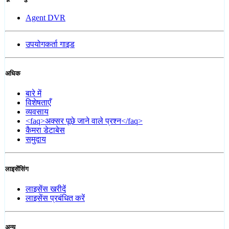
Agent DVR
उपयोगकर्ता गाइड
अधिक
बारे में
विशेषताएँ
व्यवसाय
<faq>अक्सर पूछे जाने वाले प्रश्न</faq>
कैमरा डेटाबेस
समुदाय
लाइसेंसिंग
लाइसेंस खरीदें
लाइसेंस प्रबंधित करें
अन्य