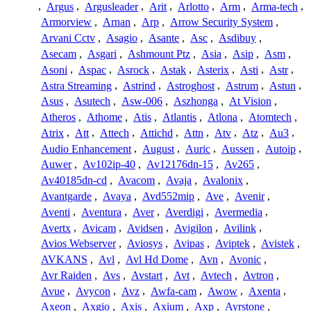
,
Argus
,
Argusleader
,
Arit
,
Arlotto
,
Arm
,
Arma-tech
,
Armorview
,
Arnan
,
Arp
,
Arrow Security System
,
Arvani Cctv
,
Asagio
,
Asante
,
Asc
,
Asdibuy
,
Asecam
,
Asgari
,
Ashmount Ptz
,
Asia
,
Asip
,
Asm
,
Asoni
,
Aspac
,
Asrock
,
Astak
,
Asterix
,
Asti
,
Astr
,
Astra Streaming
,
Astrind
,
Astroghost
,
Astrum
,
Astun
,
Asus
,
Asutech
,
Asw-006
,
Aszhonga
,
At Vision
,
Atheros
,
Athome
,
Atis
,
Atlantis
,
Atlona
,
Atomtech
,
Atrix
,
Att
,
Attech
,
Attichd
,
Attn
,
Atv
,
Atz
,
Au3
,
Audio Enhancement
,
August
,
Auric
,
Aussen
,
Autoip
,
Auwer
,
Av102ip-40
,
Av12176dn-15
,
Av265
,
Av40185dn-cd
,
Avacom
,
Avaja
,
Avalonix
,
Avantgarde
,
Avaya
,
Avd552mip
,
Ave
,
Avenir
,
Aventi
,
Aventura
,
Aver
,
Averdigi
,
Avermedia
,
Avertx
,
Avicam
,
Avidsen
,
Avigilon
,
Avilink
,
Avios Webserver
,
Aviosys
,
Avipas
,
Aviptek
,
Avistek
,
AVKANS
,
Avl
,
Avl Hd Dome
,
Avn
,
Avonic
,
Avr Raiden
,
Avs
,
Avstart
,
Avt
,
Avtech
,
Avtron
,
Avue
,
Avycon
,
Avz
,
Awfa-cam
,
Awow
,
Axenta
,
Axeon
,
Axgio
,
Axis
,
Axium
,
Axp
,
Ayrstone
,