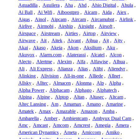
Aguadilla
,
Aguilera
,
Aha
,
Ahd
,
Ahio Digital
,
Ahula
,
Ai Ball
,
Ai Wifi
,
Aiboostpro
,
Aicam
,
Aida
,
Aiex
,
Aigas
,
Ainol
,
Aipcam
,
Aircam
,
Aircamubnt
,
Airlink
,
Airlive
,
Airmobi
,
Airship
,
Airsight
,
Airsoft
,
Airspace
,
Airstream
,
Airties
,
Airtop
,
Airview
,
Airwave
,
Ait
,
Aitek
,
Aivant
,
Ajhua
,
Ajt
,
Ajtv
,
Akai
,
Akaso
,
Akeia
,
Akon
,
Aksilium
,
Aku
,
Akuvox
,
Alarm.com
,
Alaterassi
,
Alcatel
,
Alcon
,
Alecto
,
Alertme
,
Alexim
,
Alfa
,
Alfawise
,
Alhua
,
Ali
,
Ali Express
,
Alianza
,
Alias
,
Alibi
,
Aliendvr
,
Alinking
,
Alivision
,
All-in-one
,
Alliede
,
Allnet
,
Allsky
,
Alltec
,
Almacen
,
Alonma
,
Alp
,
Alpha
,
Alpha Power
,
Alphacam
,
Alphago
,
Alphatech
,
Alpina
,
Alpine
,
Alptop
,
Altan
,
Altasec
,
Altcam
,
Altec Lansing
,
Am
,
Amamax
,
Amano
,
Amarine
,
Amatek
,
Amax
,
Amazable
,
Amazon
,
Amba
,
Ambarella
,
Amber
,
Ambientcam
,
Ambyux Dual Cam
,
Amc
,
Amcast
,
Amcom
,
Amcrest
,
Amegia
,
Amera
,
American Dynamics
,
Ameta
,
Amiccom
,
Amiko
,