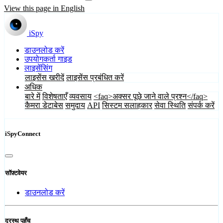
View this page in English
iSpy
डाउनलोड करें
उपयोगकर्ता गाइड
लाइसेंसिंग
लाइसेंस खरीदें
लाइसेंस प्रबंधित करें
अधिक
बारे में
विशेषताएँ
व्यवसाय
<faq>अक्सर पूछे जाने वाले प्रश्न</faq>
कैमरा डेटाबेस
समुदाय
API
सिस्टम सलाहकार
सेवा स्थिति
संपर्क करें
iSpyConnect
सॉफ़्टवेयर
डाउनलोड करें
दूरस्थ पहुँच