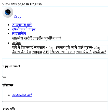
View this page in English
iSpy
डाउनलोड करें
उपयोगकर्ता गाइड
लाइसेंसिंग
लाइसेंस खरीदें
लाइसेंस प्रबंधित करें
अधिक
बारे में
विशेषताएँ
व्यवसाय
<faq>अक्सर पूछे जाने वाले प्रश्न</faq>
कैमरा डेटाबेस
समुदाय
API
सिस्टम सलाहकार
सेवा स्थिति
संपर्क करें
iSpyConnect
सॉफ़्टवेयर
डाउनलोड करें
दूरस्थ पहुँच