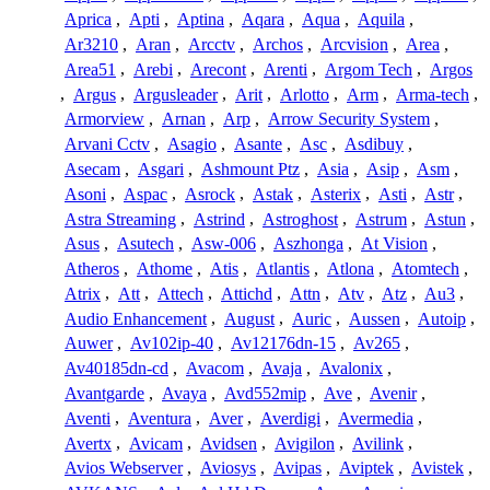
Aprica
,
Apti
,
Aptina
,
Aqara
,
Aqua
,
Aquila
,
Ar3210
,
Aran
,
Arcctv
,
Archos
,
Arcvision
,
Area
,
Area51
,
Arebi
,
Arecont
,
Arenti
,
Argom Tech
,
Argos
,
Argus
,
Argusleader
,
Arit
,
Arlotto
,
Arm
,
Arma-tech
,
Armorview
,
Arnan
,
Arp
,
Arrow Security System
,
Arvani Cctv
,
Asagio
,
Asante
,
Asc
,
Asdibuy
,
Asecam
,
Asgari
,
Ashmount Ptz
,
Asia
,
Asip
,
Asm
,
Asoni
,
Aspac
,
Asrock
,
Astak
,
Asterix
,
Asti
,
Astr
,
Astra Streaming
,
Astrind
,
Astroghost
,
Astrum
,
Astun
,
Asus
,
Asutech
,
Asw-006
,
Aszhonga
,
At Vision
,
Atheros
,
Athome
,
Atis
,
Atlantis
,
Atlona
,
Atomtech
,
Atrix
,
Att
,
Attech
,
Attichd
,
Attn
,
Atv
,
Atz
,
Au3
,
Audio Enhancement
,
August
,
Auric
,
Aussen
,
Autoip
,
Auwer
,
Av102ip-40
,
Av12176dn-15
,
Av265
,
Av40185dn-cd
,
Avacom
,
Avaja
,
Avalonix
,
Avantgarde
,
Avaya
,
Avd552mip
,
Ave
,
Avenir
,
Aventi
,
Aventura
,
Aver
,
Averdigi
,
Avermedia
,
Avertx
,
Avicam
,
Avidsen
,
Avigilon
,
Avilink
,
Avios Webserver
,
Aviosys
,
Avipas
,
Aviptek
,
Avistek
,