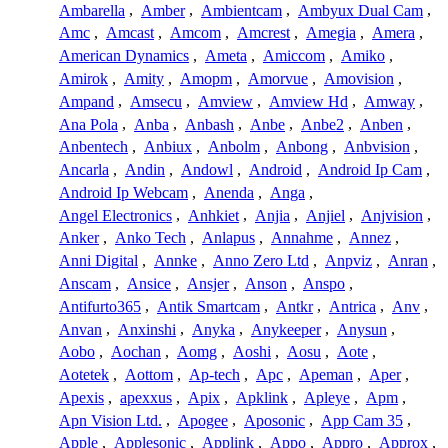
Ambarella
,
Amber
,
Ambientcam
,
Ambyux Dual Cam
,
Amc
,
Amcast
,
Amcom
,
Amcrest
,
Amegia
,
Amera
,
American Dynamics
,
Ameta
,
Amiccom
,
Amiko
,
Amirok
,
Amity
,
Amopm
,
Amorvue
,
Amovision
,
Ampand
,
Amsecu
,
Amview
,
Amview Hd
,
Amway
,
Ana Pola
,
Anba
,
Anbash
,
Anbe
,
Anbe2
,
Anben
,
Anbentech
,
Anbiux
,
Anbolm
,
Anbong
,
Anbvision
,
Ancarla
,
Andin
,
Andowl
,
Android
,
Android Ip Cam
,
Android Ip Webcam
,
Anenda
,
Anga
,
Angel Electronics
,
Anhkiet
,
Anjia
,
Anjiel
,
Anjvision
,
Anker
,
Anko Tech
,
Anlapus
,
Annahme
,
Annez
,
Anni Digital
,
Annke
,
Anno Zero Ltd
,
Anpviz
,
Anran
,
Anscam
,
Ansice
,
Ansjer
,
Anson
,
Anspo
,
Antifurto365
,
Antik Smartcam
,
Antkr
,
Antrica
,
Anv
,
Anvan
,
Anxinshi
,
Anyka
,
Anykeeper
,
Anysun
,
Aobo
,
Aochan
,
Aomg
,
Aoshi
,
Aosu
,
Aote
,
Aotetek
,
Aottom
,
Ap-tech
,
Apc
,
Apeman
,
Aper
,
Apexis
,
apexxus
,
Apix
,
Apklink
,
Apleye
,
Apm
,
Apn Vision Ltd.
,
Apogee
,
Aposonic
,
App Cam 35
,
Apple
,
Applesonic
,
Applink
,
Appo
,
Appro
,
Approx
,