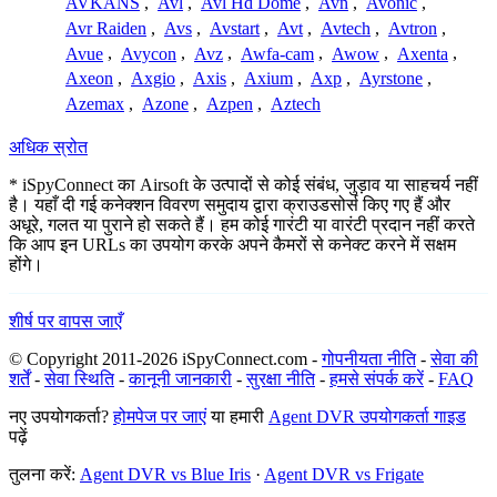
AVKANS
,
Avl
,
Avl Hd Dome
,
Avn
,
Avonic
,
Avr Raiden
,
Avs
,
Avstart
,
Avt
,
Avtech
,
Avtron
,
Avue
,
Avycon
,
Avz
,
Awfa-cam
,
Awow
,
Axenta
,
Axeon
,
Axgio
,
Axis
,
Axium
,
Axp
,
Ayrstone
,
Azemax
,
Azone
,
Azpen
,
Aztech
अधिक स्रोत
* iSpyConnect का Airsoft के उत्पादों से कोई संबंध, जुड़ाव या साहचर्य नहीं
है। यहाँ दी गई कनेक्शन विवरण समुदाय द्वारा क्राउडसोर्स किए गए हैं और
अधूरे, गलत या पुराने हो सकते हैं। हम कोई गारंटी या वारंटी प्रदान नहीं करते
कि आप इन URLs का उपयोग करके अपने कैमरों से कनेक्ट करने में सक्षम
होंगे।
शीर्ष पर वापस जाएँ
© Copyright 2011-2026 iSpyConnect.com -
गोपनीयता नीति
-
सेवा की
शर्तें
-
सेवा स्थिति
-
कानूनी जानकारी
-
सुरक्षा नीति
-
हमसे संपर्क करें
-
FAQ
नए उपयोगकर्ता?
होमपेज पर जाएं
या हमारी
Agent DVR उपयोगकर्ता गाइड
पढ़ें
तुलना करें:
Agent DVR vs Blue Iris
·
Agent DVR vs Frigate