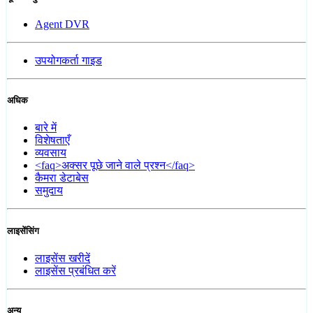
Agent DVR
उपयोगकर्ता गाइड
अधिक
बारे में
विशेषताएँ
व्यवसाय
<faq>अक्सर पूछे जाने वाले प्रश्न</faq>
कैमरा डेटाबेस
समुदाय
लाइसेंसिंग
लाइसेंस खरीदें
लाइसेंस प्रबंधित करें
अन्य