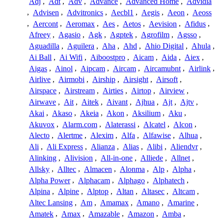
Adj
,
Adt
,
Adv
,
Advance
,
Advanced Home
,
Advidia
,
Advisen
,
Advitronics
,
Aecbl1
,
Aegis
,
Aeon
,
Aeoss
,
Aercont
,
Aeromax
,
Aes
,
Aetos
,
Aevision
,
Afidus
,
Afreey
,
Agasio
,
Agk
,
Agptek
,
Agrofilm
,
Agsso
,
Aguadilla
,
Aguilera
,
Aha
,
Ahd
,
Ahio Digital
,
Ahula
,
Ai Ball
,
Ai Wifi
,
Aiboostpro
,
Aicam
,
Aida
,
Aiex
,
Aigas
,
Ainol
,
Aipcam
,
Aircam
,
Aircamubnt
,
Airlink
,
Airlive
,
Airmobi
,
Airship
,
Airsight
,
Airsoft
,
Airspace
,
Airstream
,
Airties
,
Airtop
,
Airview
,
Airwave
,
Ait
,
Aitek
,
Aivant
,
Ajhua
,
Ajt
,
Ajtv
,
Akai
,
Akaso
,
Akeia
,
Akon
,
Aksilium
,
Aku
,
Akuvox
,
Alarm.com
,
Alaterassi
,
Alcatel
,
Alcon
,
Alecto
,
Alertme
,
Alexim
,
Alfa
,
Alfawise
,
Alhua
,
Ali
,
Ali Express
,
Alianza
,
Alias
,
Alibi
,
Aliendvr
,
Alinking
,
Alivision
,
All-in-one
,
Alliede
,
Allnet
,
Allsky
,
Alltec
,
Almacen
,
Alonma
,
Alp
,
Alpha
,
Alpha Power
,
Alphacam
,
Alphago
,
Alphatech
,
Alpina
,
Alpine
,
Alptop
,
Altan
,
Altasec
,
Altcam
,
Altec Lansing
,
Am
,
Amamax
,
Amano
,
Amarine
,
Amatek
,
Amax
,
Amazable
,
Amazon
,
Amba
,