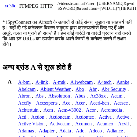
/videostream.asf?user=[USERNAME]&pwd=
xc36c
FFMPEG
HTTP
SSWORD]&resolution=[WIDTH]*[HEIGHT
* iSpyConnect का Airsoft के उत्पादों से कोई संबंध, जुड़ाव या साहचर्य नहीं
है। यहाँ दी गई कनेक्शन विवरण समुदाय द्वारा क्राउडसोर्स किए गए हैं और
अधूरे, गलत या पुराने हो सकते हैं। हम कोई गारंटी या वारंटी प्रदान नहीं करते
कि आप इन URLs का उपयोग करके अपने कैमरों से कनेक्ट करने में सक्षम
होंगे।
अन्य ब्रांड A से शुरू होते हैं
A
A-bmi
,
A-link
,
A-mtk
,
A1webcam
,
A4tech
,
Aanke
,
Abelcam
,
Abient Weather
,
Abo
,
Abr
,
Abr Security
,
Abron
,
Abs
,
Absolutron
,
Abus
,
Ac38xx
,
Acam
,
Accfly
,
Accsxperts
,
Ace
,
Acer
,
Aceri-bcn
,
Acesee
,
Achtertuin
,
Acm
,
Acm-v3002
,
Acor
,
Acromedia
,
Acti
,
Action
,
Actioncam
,
Actiontec
,
Activa
,
Active
,
Active Vision
,
Activecam
,
Acumen
,
Acunico
,
Acvil
,
Adamas
,
Adapter
,
Adata
,
Adc
,
Adeco
,
Adiance
,