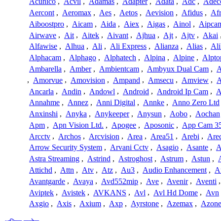
Acunico
,
Acvil
,
Adamas
,
Adapter
,
Adata
,
Adc
,
Adec
Aercont
,
Aeromax
,
Aes
,
Aetos
,
Aevision
,
Afidus
,
Af
Aiboostpro
,
Aicam
,
Aida
,
Aiex
,
Aigas
,
Ainol
,
Aipca
Airwave
,
Ait
,
Aitek
,
Aivant
,
Ajhua
,
Ajt
,
Ajtv
,
Akai
Alfawise
,
Alhua
,
Ali
,
Ali Express
,
Alianza
,
Alias
,
Ali
Alphacam
,
Alphago
,
Alphatech
,
Alpina
,
Alpine
,
Alpto
Ambarella
,
Amber
,
Ambientcam
,
Ambyux Dual Cam
,
,
Amorvue
,
Amovision
,
Ampand
,
Amsecu
,
Amview
,
A
Ancarla
,
Andin
,
Andowl
,
Android
,
Android Ip Cam
,
A
Annahme
,
Annez
,
Anni Digital
,
Annke
,
Anno Zero Ltd
Anxinshi
,
Anyka
,
Anykeeper
,
Anysun
,
Aobo
,
Aochan
Apm
,
Apn Vision Ltd.
,
Apogee
,
Aposonic
,
App Cam 3
Arcctv
,
Archos
,
Arcvision
,
Area
,
Area51
,
Arebi
,
Are
Arrow Security System
,
Arvani Cctv
,
Asagio
,
Asante
,
A
Astra Streaming
,
Astrind
,
Astroghost
,
Astrum
,
Astun
,
Attichd
,
Attn
,
Atv
,
Atz
,
Au3
,
Audio Enhancement
,
A
Avantgarde
,
Avaya
,
Avd552mip
,
Ave
,
Avenir
,
Aventi
Aviptek
,
Avistek
,
AVKANS
,
Avl
,
Avl Hd Dome
,
Avn
Axgio
,
Axis
,
Axium
,
Axp
,
Ayrstone
,
Azemax
,
Azon