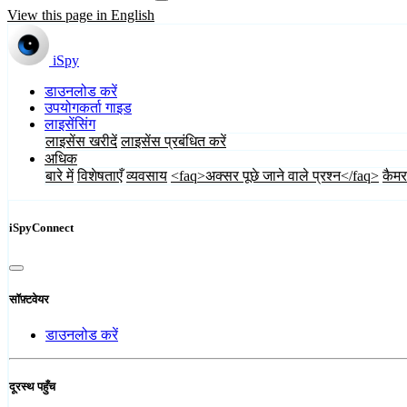
View this page in English
iSpy
डाउनलोड करें
उपयोगकर्ता गाइड
लाइसेंसिंग
लाइसेंस खरीदें
लाइसेंस प्रबंधित करें
अधिक
बारे में
विशेषताएँ
व्यवसाय
<faq>अक्सर पूछे जाने वाले प्रश्न</faq>
कैमर
iSpyConnect
सॉफ़्टवेयर
डाउनलोड करें
दूरस्थ पहुँच