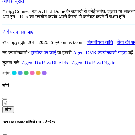
अधिक स्रोत
* iSpyConnect का Avl Hd Dome के उत्पादों से कोई संबंध, जुड़ाव या साहचर्य न
आप इन URLs का उपयोग करके अपने कैमरों से कनेक्ट करने में सक्षम होंगे।
शीर्ष पर वापस जाएँ
© Copyright 2011-2026 iSpyConnect.com -
गोपनीयता नीति
-
सेवा की शर्त
नए उपयोगकर्ता?
होमपेज पर जाएं
या हमारी
Agent DVR उपयोगकर्ता गाइड
पढ़ें
तुलना करें:
Agent DVR vs Blue Iris
·
Agent DVR vs Frigate
थीम:
खोजें
खोजें
Avl Hd Dome वीडियो URL जेनरेटर