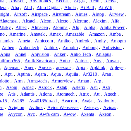
dia
,
Advisen
,
Advitronics
,
Aecbl1
,
Aegis
,
Aeon
,
Aeoss
,
lera
,
Aha
,
Ahd
,
Ahio Digital
,
Ahula
,
Ai Ball
,
Ai Wifi
,
sight
,
Airsoft
,
Airspace
,
Airstream
,
Airties
,
Airtop
,
Airview
,
Alaterassi
,
Alcatel
,
Alcon
,
Alecto
,
Alertme
,
Alexim
,
Alfa
,
Allsky
,
Alltec
,
Almacen
,
Alonma
,
Alp
,
Alpha
,
Alpha Power
,
no
,
Amarine
,
Amatek
,
Amax
,
Amazable
,
Amazon
,
Amba
,
namics
,
Ameta
,
Amiccom
,
Amiko
,
Amirok
,
Amity
,
Amopm
,
Anben
,
Anbentech
,
Anbiux
,
Anbolm
,
Anbong
,
Anbvision
,
Anjia
,
Anjiel
,
Anjvision
,
Anker
,
Anko Tech
,
Anlapus
,
tifurto365
,
Antik Smartcam
,
Antkr
,
Antrica
,
Anv
,
Anvan
,
,
Apeman
,
Aper
,
Apexis
,
apexxus
,
Apix
,
Apklink
,
Apleye
,
,
Apti
,
Aptina
,
Aqara
,
Aqua
,
Aquila
,
Ar3210
,
Aran
,
lotto
,
Arm
,
Arma-tech
,
Armorview
,
Arnan
,
Arp
,
m
,
Asoni
,
Aspac
,
Asrock
,
Astak
,
Asterix
,
Asti
,
Astr
,
me
,
Atis
,
Atlantis
,
Atlona
,
Atomtech
,
Atrix
,
Att
,
Attech
,
-15
,
Av265
,
Av40185dn-cd
,
Avacom
,
Avaja
,
Avalonix
,
en
,
Avigilon
,
Avilink
,
Avios Webserver
,
Aviosys
,
Avipas
,
ue
,
Avycon
,
Avz
,
Awfa-cam
,
Awow
,
Axenta
,
Axeon
,