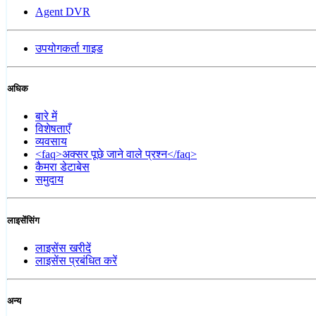
Agent DVR
उपयोगकर्ता गाइड
अधिक
बारे में
विशेषताएँ
व्यवसाय
<faq>अक्सर पूछे जाने वाले प्रश्न</faq>
कैमरा डेटाबेस
समुदाय
लाइसेंसिंग
लाइसेंस खरीदें
लाइसेंस प्रबंधित करें
अन्य