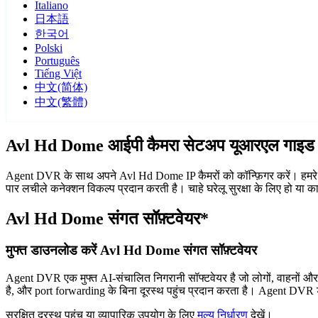
Italiano
日本語
한국어
Polski
Português
Tiếng Việt
中文(简体)
中文(繁體)
Avl Hd Dome आईपी कैमरा सेटअप यूआरएल गाइड
Agent DVR के साथ अपने Avl Hd Dome IP कैमरों को कॉन्फ़िगर करें। हमरे न
पार लचीले कनेक्शन विकल्प प्रदान करती है। चाहे घरेलू सुरक्षा के लिए हो या
Avl Hd Dome संगत सॉफ़्टवेयर*
मुफ्त डाउनलोड करें Avl Hd Dome संगत सॉफ़्टवेयर
Agent DVR एक मुफ्त AI-संचालित निगरानी सॉफ्टवेयर है जो लोगों, वाहनों औ
है, और port forwarding के बिना दूरस्थ पहुंच प्रदान करता है। Agent DVR ड
सुरक्षित दूरस्थ पहुंच या व्यापारिक उपयोग के लिए
मूल्य निर्धारण
देखें।