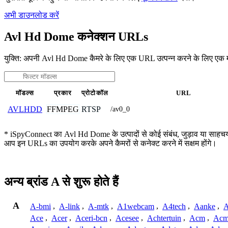
अभी डाउनलोड करें
Avl Hd Dome कनेक्शन URLs
युक्ति: अपनी Avl Hd Dome कैमरे के लिए एक URL उत्पन्न करने के लिए एक 
मॉडल्स
प्रकार
प्रोटोकॉल
URL
FFMPEG
RTSP
AVLHDD
/av0_0
* iSpyConnect का Avl Hd Dome के उत्पादों से कोई संबंध, जुड़ाव या साहचर्य न
आप इन URLs का उपयोग करके अपने कैमरों से कनेक्ट करने में सक्षम होंगे।
अन्य ब्रांड A से शुरू होते हैं
A
A-bmi
,
A-link
,
A-mtk
,
A1webcam
,
A4tech
,
Aanke
,
A
Ace
,
Acer
,
Aceri-bcn
,
Acesee
,
Achtertuin
,
Acm
,
Acm