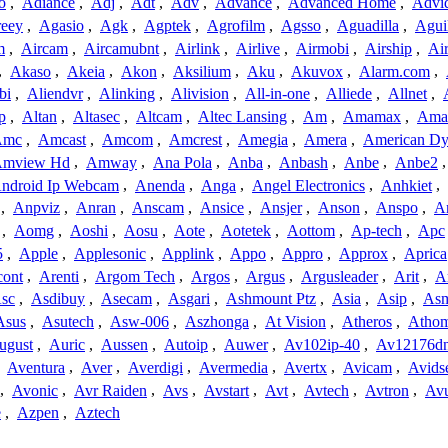
o
,
Adiance
,
Adj
,
Adt
,
Adv
,
Advance
,
Advanced Home
,
Advi
reey
,
Agasio
,
Agk
,
Agptek
,
Agrofilm
,
Agsso
,
Aguadilla
,
Agui
m
,
Aircam
,
Aircamubnt
,
Airlink
,
Airlive
,
Airmobi
,
Airship
,
Air
,
Akaso
,
Akeia
,
Akon
,
Aksilium
,
Aku
,
Akuvox
,
Alarm.com
,
bi
,
Aliendvr
,
Alinking
,
Alivision
,
All-in-one
,
Alliede
,
Allnet
,
p
,
Altan
,
Altasec
,
Altcam
,
Altec Lansing
,
Am
,
Amamax
,
Ama
Amc
,
Amcast
,
Amcom
,
Amcrest
,
Amegia
,
Amera
,
American Dy
mview Hd
,
Amway
,
Ana Pola
,
Anba
,
Anbash
,
Anbe
,
Anbe2
ndroid Ip Webcam
,
Anenda
,
Anga
,
Angel Electronics
,
Anhkiet
,
,
Anpviz
,
Anran
,
Anscam
,
Ansice
,
Ansjer
,
Anson
,
Anspo
,
An
,
Aomg
,
Aoshi
,
Aosu
,
Aote
,
Aotetek
,
Aottom
,
Ap-tech
,
Apc
5
,
Apple
,
Applesonic
,
Applink
,
Appo
,
Appro
,
Approx
,
Aprica
cont
,
Arenti
,
Argom Tech
,
Argos
,
Argus
,
Argusleader
,
Arit
,
Ar
sc
,
Asdibuy
,
Asecam
,
Asgari
,
Ashmount Ptz
,
Asia
,
Asip
,
As
Asus
,
Asutech
,
Asw-006
,
Aszhonga
,
At Vision
,
Atheros
,
Atho
ugust
,
Auric
,
Aussen
,
Autoip
,
Auwer
,
Av102ip-40
,
Av12176dn
,
Aventura
,
Aver
,
Averdigi
,
Avermedia
,
Avertx
,
Avicam
,
Avids
,
Avonic
,
Avr Raiden
,
Avs
,
Avstart
,
Avt
,
Avtech
,
Avtron
,
Av
e
,
Azpen
,
Aztech