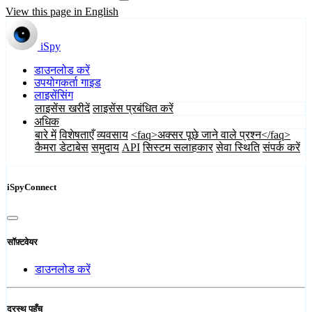
View this page in English
iSpy
डाउनलोड करें
उपयोगकर्ता गाइड
लाइसेंसिंग
लाइसेंस खरीदें
लाइसेंस प्रबंधित करें
अधिक
बारे में
विशेषताएँ
व्यवसाय
<faq>अक्सर पूछे जाने वाले प्रश्न</faq>
कैमरा डेटाबेस
समुदाय
API
सिस्टम सलाहकार
सेवा स्थिति
संपर्क करें
iSpyConnect
सॉफ़्टवेयर
डाउनलोड करें
दूरस्थ पहुँच