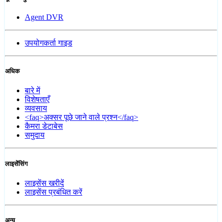
Agent DVR
उपयोगकर्ता गाइड
अधिक
बारे में
विशेषताएँ
व्यवसाय
<faq>अक्सर पूछे जाने वाले प्रश्न</faq>
कैमरा डेटाबेस
समुदाय
लाइसेंसिंग
लाइसेंस खरीदें
लाइसेंस प्रबंधित करें
अन्य