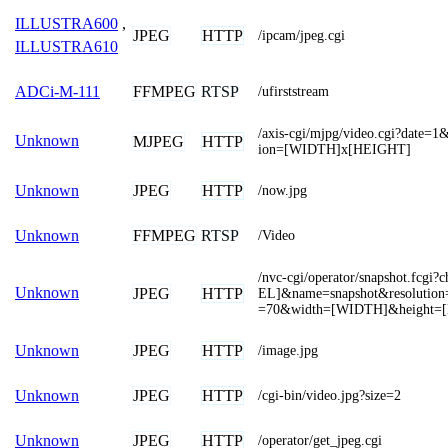
ILLUSTRA600
,
JPEG
HTTP
/ipcam/jpeg.cgi
ILLUSTRA610
FFMPEG
RTSP
ADCi-M-111
/ufirststream
/axis-cgi/mjpg/video.cgi?date=1
Unknown
MJPEG
HTTP
ion=[WIDTH]x[HEIGHT]
JPEG
HTTP
Unknown
/now.jpg
FFMPEG
RTSP
Unknown
/Video
/nvc-cgi/operator/snapshot.fcg
Unknown
JPEG
HTTP
EL]&name=snapshot&resolution
=70&width=[WIDTH]&height=
JPEG
HTTP
Unknown
/image.jpg
JPEG
HTTP
Unknown
/cgi-bin/video.jpg?size=2
JPEG
HTTP
Unknown
/operator/get_jpeg.cgi