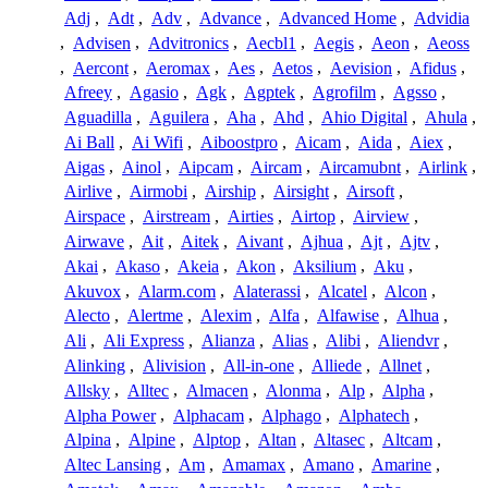
Adj
,
Adt
,
Adv
,
Advance
,
Advanced Home
,
Advidia
,
Advisen
,
Advitronics
,
Aecbl1
,
Aegis
,
Aeon
,
Aeoss
,
Aercont
,
Aeromax
,
Aes
,
Aetos
,
Aevision
,
Afidus
,
Afreey
,
Agasio
,
Agk
,
Agptek
,
Agrofilm
,
Agsso
,
Aguadilla
,
Aguilera
,
Aha
,
Ahd
,
Ahio Digital
,
Ahula
,
Ai Ball
,
Ai Wifi
,
Aiboostpro
,
Aicam
,
Aida
,
Aiex
,
Aigas
,
Ainol
,
Aipcam
,
Aircam
,
Aircamubnt
,
Airlink
,
Airlive
,
Airmobi
,
Airship
,
Airsight
,
Airsoft
,
Airspace
,
Airstream
,
Airties
,
Airtop
,
Airview
,
Airwave
,
Ait
,
Aitek
,
Aivant
,
Ajhua
,
Ajt
,
Ajtv
,
Akai
,
Akaso
,
Akeia
,
Akon
,
Aksilium
,
Aku
,
Akuvox
,
Alarm.com
,
Alaterassi
,
Alcatel
,
Alcon
,
Alecto
,
Alertme
,
Alexim
,
Alfa
,
Alfawise
,
Alhua
,
Ali
,
Ali Express
,
Alianza
,
Alias
,
Alibi
,
Aliendvr
,
Alinking
,
Alivision
,
All-in-one
,
Alliede
,
Allnet
,
Allsky
,
Alltec
,
Almacen
,
Alonma
,
Alp
,
Alpha
,
Alpha Power
,
Alphacam
,
Alphago
,
Alphatech
,
Alpina
,
Alpine
,
Alptop
,
Altan
,
Altasec
,
Altcam
,
Altec Lansing
,
Am
,
Amamax
,
Amano
,
Amarine
,