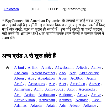
JPEG
HTTP
Unknown
/cgi-bin/video.jpg
* iSpyConnect का American Dynamics के उत्पादों से कोई संबंध, जुड़ाव
या साहचर्य नहीं है। यहाँ दी गई कनेक्शन विवरण समुदाय द्वारा क्राउडसोर्स किए
गए हैं और अधूरे, गलत या पुराने हो सकते हैं। हम कोई गारंटी या वारंटी प्रदान
नहीं करते कि आप इन URLs का उपयोग करके अपने कैमरों से कनेक्ट करने में
सक्षम होंगे।
अन्य ब्रांड A से शुरू होते हैं
A
A-bmi
,
A-link
,
A-mtk
,
A1webcam
,
A4tech
,
Aanke
,
Abelcam
,
Abient Weather
,
Abo
,
Abr
,
Abr Security
,
Abron
,
Abs
,
Absolutron
,
Abus
,
Ac38xx
,
Acam
,
Accfly
,
Accsxperts
,
Ace
,
Acer
,
Aceri-bcn
,
Acesee
,
Achtertuin
,
Acm
,
Acm-v3002
,
Acor
,
Acromedia
,
Acti
,
Action
,
Actioncam
,
Actiontec
,
Activa
,
Active
,
Active Vision
,
Activecam
,
Acumen
,
Acunico
,
Acvil
,
Adamas
,
Adapter
,
Adata
,
Adc
,
Adeco
,
Adiance
,