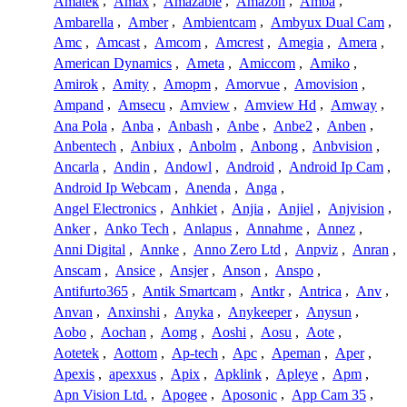
Amatek
,
Amax
,
Amazable
,
Amazon
,
Amba
,
Ambarella
,
Amber
,
Ambientcam
,
Ambyux Dual Cam
,
Amc
,
Amcast
,
Amcom
,
Amcrest
,
Amegia
,
Amera
,
American Dynamics
,
Ameta
,
Amiccom
,
Amiko
,
Amirok
,
Amity
,
Amopm
,
Amorvue
,
Amovision
,
Ampand
,
Amsecu
,
Amview
,
Amview Hd
,
Amway
,
Ana Pola
,
Anba
,
Anbash
,
Anbe
,
Anbe2
,
Anben
,
Anbentech
,
Anbiux
,
Anbolm
,
Anbong
,
Anbvision
,
Ancarla
,
Andin
,
Andowl
,
Android
,
Android Ip Cam
,
Android Ip Webcam
,
Anenda
,
Anga
,
Angel Electronics
,
Anhkiet
,
Anjia
,
Anjiel
,
Anjvision
,
Anker
,
Anko Tech
,
Anlapus
,
Annahme
,
Annez
,
Anni Digital
,
Annke
,
Anno Zero Ltd
,
Anpviz
,
Anran
,
Anscam
,
Ansice
,
Ansjer
,
Anson
,
Anspo
,
Antifurto365
,
Antik Smartcam
,
Antkr
,
Antrica
,
Anv
,
Anvan
,
Anxinshi
,
Anyka
,
Anykeeper
,
Anysun
,
Aobo
,
Aochan
,
Aomg
,
Aoshi
,
Aosu
,
Aote
,
Aotetek
,
Aottom
,
Ap-tech
,
Apc
,
Apeman
,
Aper
,
Apexis
,
apexxus
,
Apix
,
Apklink
,
Apleye
,
Apm
,
Apn Vision Ltd.
,
Apogee
,
Aposonic
,
App Cam 35
,