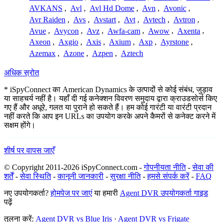
AVKANS
,
Avl
,
Avl Hd Dome
,
Avn
,
Avonic
,
Avr Raiden
,
Avs
,
Avstart
,
Avt
,
Avtech
,
Avtron
,
Avue
,
Avycon
,
Avz
,
Awfa-cam
,
Awow
,
Axenta
,
Axeon
,
Axgio
,
Axis
,
Axium
,
Axp
,
Ayrstone
,
Azemax
,
Azone
,
Azpen
,
Aztech
अधिक स्रोत
* iSpyConnect का American Dynamics के उत्पादों से कोई संबंध, जुड़ाव
या साहचर्य नहीं है। यहाँ दी गई कनेक्शन विवरण समुदाय द्वारा क्राउडसोर्स किए
गए हैं और अधूरे, गलत या पुराने हो सकते हैं। हम कोई गारंटी या वारंटी प्रदान
नहीं करते कि आप इन URLs का उपयोग करके अपने कैमरों से कनेक्ट करने में
सक्षम होंगे।
शीर्ष पर वापस जाएँ
© Copyright 2011-2026 iSpyConnect.com -
गोपनीयता नीति
-
सेवा की
शर्तें
-
सेवा स्थिति
-
कानूनी जानकारी
-
सुरक्षा नीति
-
हमसे संपर्क करें
-
FAQ
नए उपयोगकर्ता?
होमपेज पर जाएं
या हमारी
Agent DVR उपयोगकर्ता गाइड
पढ़ें
तुलना करें:
Agent DVR vs Blue Iris
·
Agent DVR vs Frigate