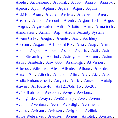
Apple
,
Applesonic
,
Applink
,
Appo
,
Appro
,
Approx
,
Aprica
,
Apti
,
Aptina
,
Aqara
,
Aqua
,
Aquila
,
Ar3210
,
Aran
,
Arcctv
,
Archos
,
Arcvision
,
Area
,
Area51
,
Arebi
,
Arecont
,
Arenti
,
Argom Tech
,
Argos
,
Argus
,
Argusleader
,
Arit
,
Arlotto
,
Arm
,
Arma-tech
,
Armorview
,
Arnan
,
Arp
,
Arrow Security System
,
Arvani Cctv
,
Asagio
,
Asante
,
Asc
,
Asdibuy
,
Asecam
,
Asgari
,
Ashmount Ptz
,
Asia
,
Asip
,
Asm
,
Asoni
,
Aspac
,
Asrock
,
Astak
,
Asterix
,
Asti
,
Astr
,
Astra Streaming
,
Astrind
,
Astroghost
,
Astrum
,
Astun
,
Asus
,
Asutech
,
Asw-006
,
Aszhonga
,
At Vision
,
Atheros
,
Athome
,
Atis
,
Atlantis
,
Atlona
,
Atomtech
,
Atrix
,
Att
,
Attech
,
Attichd
,
Attn
,
Atv
,
Atz
,
Au3
,
Audio Enhancement
,
August
,
Auric
,
Aussen
,
Autoip
,
Auwer
,
Av102ip-40
,
Av12176dn-15
,
Av265
,
Av40185dn-cd
,
Avacom
,
Avaja
,
Avalonix
,
Avantgarde
,
Avaya
,
Avd552mip
,
Ave
,
Avenir
,
Aventi
,
Aventura
,
Aver
,
Averdigi
,
Avermedia
,
Avertx
,
Avicam
,
Avidsen
,
Avigilon
,
Avilink
,
Avios Webserver
,
Aviosys
,
Avipas
,
Aviptek
,
Avistek
,