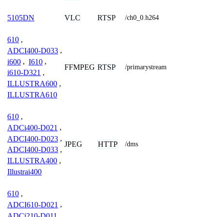
VLC
RTSP
5105DN
/ch0_0.h264
610
,
ADCI400-D033
,
i600
,
I610
,
FFMPEG
RTSP
/primarystream
i610-D321
,
ILLUSTRA600
,
ILLUSTRA610
610
,
ADCi400-D021
,
ADCI400-D023
,
JPEG
HTTP
/dms
ADCI400-D033
,
ILLUSTRA400
,
Illustrai400
610
,
ADCI610-D021
,
ADCi210-D011
,