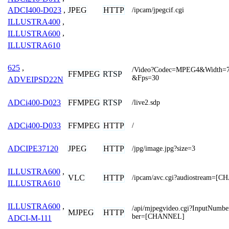
JPEG
HTTP
ADCI400-D023
,
/ipcam/jpegcif.cgi
ILLUSTRA400
,
ILLUSTRA600
,
ILLUSTRA610
625
,
/Video?Codec=MPEG4&Width=7
FFMPEG
RTSP
&Fps=30
ADVEIPSD22N
FFMPEG
RTSP
ADCi400-D023
/live2.sdp
FFMPEG
HTTP
ADCi400-D033
/
JPEG
HTTP
ADCIPE37120
/jpg/image.jpg?size=3
ILLUSTRA600
,
VLC
HTTP
/ipcam/avc.cgi?audiostream=[
ILLUSTRA610
ILLUSTRA600
,
/api/mjpegvideo.cgi?InputNum
MJPEG
HTTP
ber=[CHANNEL]
ADCI-M-111