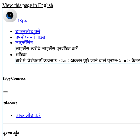
View this page in English
iSpy
डाउनलोड करें
उपयोगकर्ता गाइड
लाइसेंसिंग
लाइसेंस खरीदें
लाइसेंस प्रबंधित करें
अधिक
बारे में
विशेषताएँ
व्यवसाय
<faq>अक्सर पूछे जाने वाले प्रश्न</faq>
कैमर
iSpyConnect
सॉफ़्टवेयर
डाउनलोड करें
दूरस्थ पहुँच