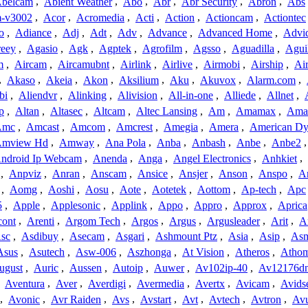
belcam
,
Abient Weather
,
Abo
,
Abr
,
Abr Security
,
Abron
,
Abs
-v3002
,
Acor
,
Acromedia
,
Acti
,
Action
,
Actioncam
,
Actiontec
o
,
Adiance
,
Adj
,
Adt
,
Adv
,
Advance
,
Advanced Home
,
Advi
reey
,
Agasio
,
Agk
,
Agptek
,
Agrofilm
,
Agsso
,
Aguadilla
,
Agui
m
,
Aircam
,
Aircamubnt
,
Airlink
,
Airlive
,
Airmobi
,
Airship
,
Air
,
Akaso
,
Akeia
,
Akon
,
Aksilium
,
Aku
,
Akuvox
,
Alarm.com
,
bi
,
Aliendvr
,
Alinking
,
Alivision
,
All-in-one
,
Alliede
,
Allnet
,
p
,
Altan
,
Altasec
,
Altcam
,
Altec Lansing
,
Am
,
Amamax
,
Ama
Amc
,
Amcast
,
Amcom
,
Amcrest
,
Amegia
,
Amera
,
American Dy
mview Hd
,
Amway
,
Ana Pola
,
Anba
,
Anbash
,
Anbe
,
Anbe2
ndroid Ip Webcam
,
Anenda
,
Anga
,
Angel Electronics
,
Anhkiet
,
,
Anpviz
,
Anran
,
Anscam
,
Ansice
,
Ansjer
,
Anson
,
Anspo
,
An
,
Aomg
,
Aoshi
,
Aosu
,
Aote
,
Aotetek
,
Aottom
,
Ap-tech
,
Apc
5
,
Apple
,
Applesonic
,
Applink
,
Appo
,
Appro
,
Approx
,
Aprica
cont
,
Arenti
,
Argom Tech
,
Argos
,
Argus
,
Argusleader
,
Arit
,
Ar
sc
,
Asdibuy
,
Asecam
,
Asgari
,
Ashmount Ptz
,
Asia
,
Asip
,
As
Asus
,
Asutech
,
Asw-006
,
Aszhonga
,
At Vision
,
Atheros
,
Atho
ugust
,
Auric
,
Aussen
,
Autoip
,
Auwer
,
Av102ip-40
,
Av12176dn
,
Aventura
,
Aver
,
Averdigi
,
Avermedia
,
Avertx
,
Avicam
,
Avids
,
Avonic
,
Avr Raiden
,
Avs
,
Avstart
,
Avt
,
Avtech
,
Avtron
,
Av