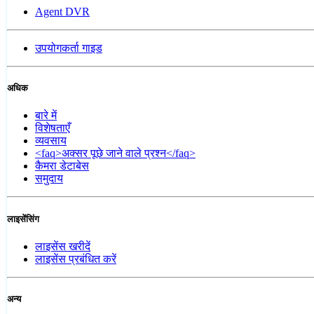
Agent DVR
उपयोगकर्ता गाइड
अधिक
बारे में
विशेषताएँ
व्यवसाय
<faq>अक्सर पूछे जाने वाले प्रश्न</faq>
कैमरा डेटाबेस
समुदाय
लाइसेंसिंग
लाइसेंस खरीदें
लाइसेंस प्रबंधित करें
अन्य