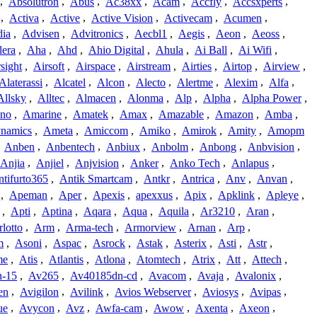
,
Absolutron
,
Abus
,
Ac38xx
,
Acam
,
Accfly
,
Accsxperts
,
,
Activa
,
Active
,
Active Vision
,
Activecam
,
Acumen
,
dia
,
Advisen
,
Advitronics
,
Aecbl1
,
Aegis
,
Aeon
,
Aeoss
,
lera
,
Aha
,
Ahd
,
Ahio Digital
,
Ahula
,
Ai Ball
,
Ai Wifi
,
sight
,
Airsoft
,
Airspace
,
Airstream
,
Airties
,
Airtop
,
Airview
,
Alaterassi
,
Alcatel
,
Alcon
,
Alecto
,
Alertme
,
Alexim
,
Alfa
,
Allsky
,
Alltec
,
Almacen
,
Alonma
,
Alp
,
Alpha
,
Alpha Power
,
no
,
Amarine
,
Amatek
,
Amax
,
Amazable
,
Amazon
,
Amba
,
namics
,
Ameta
,
Amiccom
,
Amiko
,
Amirok
,
Amity
,
Amopm
,
Anben
,
Anbentech
,
Anbiux
,
Anbolm
,
Anbong
,
Anbvision
,
Anjia
,
Anjiel
,
Anjvision
,
Anker
,
Anko Tech
,
Anlapus
,
tifurto365
,
Antik Smartcam
,
Antkr
,
Antrica
,
Anv
,
Anvan
,
,
Apeman
,
Aper
,
Apexis
,
apexxus
,
Apix
,
Apklink
,
Apleye
,
,
Apti
,
Aptina
,
Aqara
,
Aqua
,
Aquila
,
Ar3210
,
Aran
,
lotto
,
Arm
,
Arma-tech
,
Armorview
,
Arnan
,
Arp
,
m
,
Asoni
,
Aspac
,
Asrock
,
Astak
,
Asterix
,
Asti
,
Astr
,
me
,
Atis
,
Atlantis
,
Atlona
,
Atomtech
,
Atrix
,
Att
,
Attech
,
-15
,
Av265
,
Av40185dn-cd
,
Avacom
,
Avaja
,
Avalonix
,
en
,
Avigilon
,
Avilink
,
Avios Webserver
,
Aviosys
,
Avipas
,
ue
,
Avycon
,
Avz
,
Awfa-cam
,
Awow
,
Axenta
,
Axeon
,