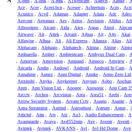
A
A-bmi
,
A-link
,
A-mtk
,
A1webcam
,
A4tech
,
Aanke
,
A
Ace
,
Acer
,
Aceri-bcn
,
Acesee
,
Achtertuin
,
Acm
,
Acm
Acunico
,
Acvil
,
Adamas
,
Adapter
,
Adata
,
Adc
,
Adec
Aercont
,
Aeromax
,
Aes
,
Aetos
,
Aevision
,
Afidus
,
Af
Aiboostpro
,
Aicam
,
Aida
,
Aiex
,
Aigas
,
Ainol
,
Aipca
Airwave
,
Ait
,
Aitek
,
Aivant
,
Ajhua
,
Ajt
,
Ajtv
,
Akai
Alfawise
,
Alhua
,
Ali
,
Ali Express
,
Alianza
,
Alias
,
Ali
Alphacam
,
Alphago
,
Alphatech
,
Alpina
,
Alpine
,
Alpto
Ambarella
,
Amber
,
Ambientcam
,
Ambyux Dual Cam
,
,
Amorvue
,
Amovision
,
Ampand
,
Amsecu
,
Amview
,
A
Ancarla
,
Andin
,
Andowl
,
Android
,
Android Ip Cam
,
A
Annahme
,
Annez
,
Anni Digital
,
Annke
,
Anno Zero Ltd
Anxinshi
,
Anyka
,
Anykeeper
,
Anysun
,
Aobo
,
Aochan
Apm
,
Apn Vision Ltd.
,
Apogee
,
Aposonic
,
App Cam 3
Arcctv
,
Archos
,
Arcvision
,
Area
,
Area51
,
Arebi
,
Are
Arrow Security System
,
Arvani Cctv
,
Asagio
,
Asante
,
A
Astra Streaming
,
Astrind
,
Astroghost
,
Astrum
,
Astun
,
Attichd
,
Attn
,
Atv
,
Atz
,
Au3
,
Audio Enhancement
,
A
Avantgarde
,
Avaya
,
Avd552mip
,
Ave
,
Avenir
,
Aventi
Aviptek
,
Avistek
,
AVKANS
,
Avl
,
Avl Hd Dome
,
Avn