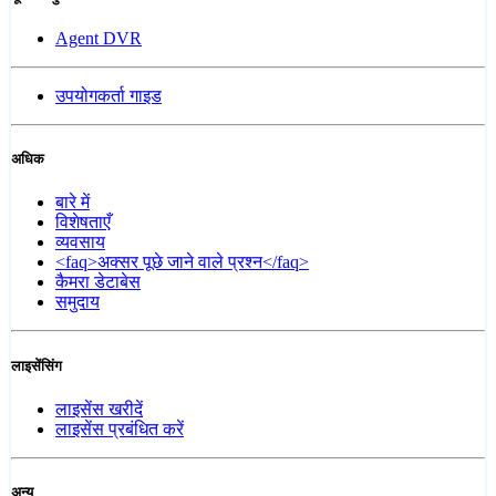
Agent DVR
उपयोगकर्ता गाइड
अधिक
बारे में
विशेषताएँ
व्यवसाय
<faq>अक्सर पूछे जाने वाले प्रश्न</faq>
कैमरा डेटाबेस
समुदाय
लाइसेंसिंग
लाइसेंस खरीदें
लाइसेंस प्रबंधित करें
अन्य