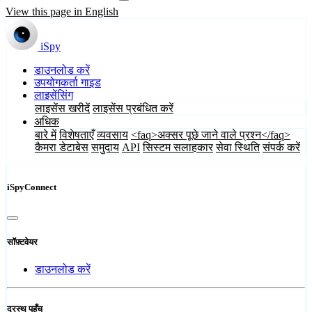
View this page in English
iSpy
डाउनलोड करें
उपयोगकर्ता गाइड
लाइसेंसिंग
लाइसेंस खरीदें
लाइसेंस प्रबंधित करें
अधिक
बारे में
विशेषताएँ
व्यवसाय
<faq>अक्सर पूछे जाने वाले प्रश्न</faq>
कैमरा डेटाबेस
समुदाय
API
सिस्टम सलाहकार
सेवा स्थिति
संपर्क करें
iSpyConnect
सॉफ़्टवेयर
डाउनलोड करें
दूरस्थ पहुँच