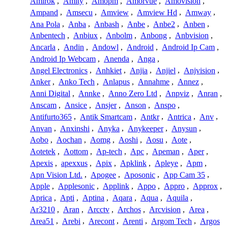
Amirok
,
Amity
,
Amopm
,
Amorvue
,
Amovision
,
Ampand
,
Amsecu
,
Amview
,
Amview Hd
,
Amway
,
Ana Pola
,
Anba
,
Anbash
,
Anbe
,
Anbe2
,
Anben
,
Anbentech
,
Anbiux
,
Anbolm
,
Anbong
,
Anbvision
,
Ancarla
,
Andin
,
Andowl
,
Android
,
Android Ip Cam
,
Android Ip Webcam
,
Anenda
,
Anga
,
Angel Electronics
,
Anhkiet
,
Anjia
,
Anjiel
,
Anjvision
,
Anker
,
Anko Tech
,
Anlapus
,
Annahme
,
Annez
,
Anni Digital
,
Annke
,
Anno Zero Ltd
,
Anpviz
,
Anran
,
Anscam
,
Ansice
,
Ansjer
,
Anson
,
Anspo
,
Antifurto365
,
Antik Smartcam
,
Antkr
,
Antrica
,
Anv
,
Anvan
,
Anxinshi
,
Anyka
,
Anykeeper
,
Anysun
,
Aobo
,
Aochan
,
Aomg
,
Aoshi
,
Aosu
,
Aote
,
Aotetek
,
Aottom
,
Ap-tech
,
Apc
,
Apeman
,
Aper
,
Apexis
,
apexxus
,
Apix
,
Apklink
,
Apleye
,
Apm
,
Apn Vision Ltd.
,
Apogee
,
Aposonic
,
App Cam 35
,
Apple
,
Applesonic
,
Applink
,
Appo
,
Appro
,
Approx
,
Aprica
,
Apti
,
Aptina
,
Aqara
,
Aqua
,
Aquila
,
Ar3210
,
Aran
,
Arcctv
,
Archos
,
Arcvision
,
Area
,
Area51
,
Arebi
,
Arecont
,
Arenti
,
Argom Tech
,
Argos