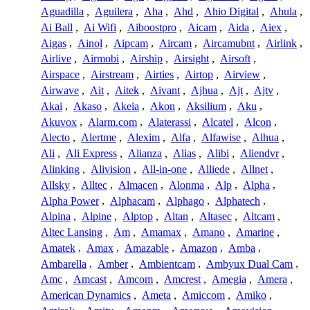
Aguadilla
,
Aguilera
,
Aha
,
Ahd
,
Ahio Digital
,
Ahula
,
Ai Ball
,
Ai Wifi
,
Aiboostpro
,
Aicam
,
Aida
,
Aiex
,
Aigas
,
Ainol
,
Aipcam
,
Aircam
,
Aircamubnt
,
Airlink
,
Airlive
,
Airmobi
,
Airship
,
Airsight
,
Airsoft
,
Airspace
,
Airstream
,
Airties
,
Airtop
,
Airview
,
Airwave
,
Ait
,
Aitek
,
Aivant
,
Ajhua
,
Ajt
,
Ajtv
,
Akai
,
Akaso
,
Akeia
,
Akon
,
Aksilium
,
Aku
,
Akuvox
,
Alarm.com
,
Alaterassi
,
Alcatel
,
Alcon
,
Alecto
,
Alertme
,
Alexim
,
Alfa
,
Alfawise
,
Alhua
,
Ali
,
Ali Express
,
Alianza
,
Alias
,
Alibi
,
Aliendvr
,
Alinking
,
Alivision
,
All-in-one
,
Alliede
,
Allnet
,
Allsky
,
Alltec
,
Almacen
,
Alonma
,
Alp
,
Alpha
,
Alpha Power
,
Alphacam
,
Alphago
,
Alphatech
,
Alpina
,
Alpine
,
Alptop
,
Altan
,
Altasec
,
Altcam
,
Altec Lansing
,
Am
,
Amamax
,
Amano
,
Amarine
,
Amatek
,
Amax
,
Amazable
,
Amazon
,
Amba
,
Ambarella
,
Amber
,
Ambientcam
,
Ambyux Dual Cam
,
Amc
,
Amcast
,
Amcom
,
Amcrest
,
Amegia
,
Amera
,
American Dynamics
,
Ameta
,
Amiccom
,
Amiko
,