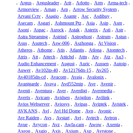
,
Argus
,
Argusleader
,
Arit
,
Arlotto
,
Arm
,
Arma-tech
,
Armorview
,
Arnan
,
Arp
,
Arrow Security System
,
Arvani Cctv
,
Asagio
,
Asante
,
Asc
,
Asdibuy
,
Asecam
,
Asgari
,
Ashmount Ptz
,
Asia
,
Asip
,
Asm
,
Asoni
,
Aspac
,
Asrock
,
Astak
,
Asterix
,
Asti
,
Astr
,
Astra Streaming
,
Astrind
,
Astroghost
,
Astrum
,
Astun
,
Asus
,
Asutech
,
Asw-006
,
Aszhonga
,
At Vision
,
Atheros
,
Athome
,
Atis
,
Atlantis
,
Atlona
,
Atomtech
,
Atrix
,
Att
,
Attech
,
Attichd
,
Attn
,
Atv
,
Atz
,
Au3
,
Audio Enhancement
,
August
,
Auric
,
Aussen
,
Autoip
,
Auwer
,
Av102ip-40
,
Av12176dn-15
,
Av265
,
Av40185dn-cd
,
Avacom
,
Avaja
,
Avalonix
,
Avantgarde
,
Avaya
,
Avd552mip
,
Ave
,
Avenir
,
Aventi
,
Aventura
,
Aver
,
Averdigi
,
Avermedia
,
Avertx
,
Avicam
,
Avidsen
,
Avigilon
,
Avilink
,
Avios Webserver
,
Aviosys
,
Avipas
,
Aviptek
,
Avistek
,
AVKANS
,
Avl
,
Avl Hd Dome
,
Avn
,
Avonic
,
Avr Raiden
,
Avs
,
Avstart
,
Avt
,
Avtech
,
Avtron
,
Avue
,
Avycon
,
Avz
,
Awfa-cam
,
Awow
,
Axenta
,
Axeon
,
Axgio
,
Axis
,
Axium
,
Axp
,
Ayrstone
,