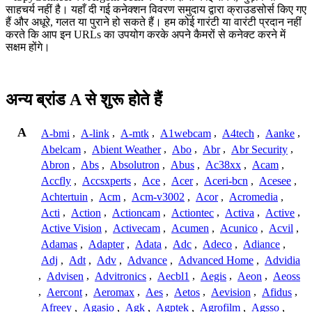
साहचर्य नहीं है। यहाँ दी गई कनेक्शन विवरण समुदाय द्वारा क्राउडसोर्स किए गए
हैं और अधूरे, गलत या पुराने हो सकते हैं। हम कोई गारंटी या वारंटी प्रदान नहीं
करते कि आप इन URLs का उपयोग करके अपने कैमरों से कनेक्ट करने में
सक्षम होंगे।
अन्य ब्रांड A से शुरू होते हैं
A
A-bmi
,
A-link
,
A-mtk
,
A1webcam
,
A4tech
,
Aanke
,
Abelcam
,
Abient Weather
,
Abo
,
Abr
,
Abr Security
,
Abron
,
Abs
,
Absolutron
,
Abus
,
Ac38xx
,
Acam
,
Accfly
,
Accsxperts
,
Ace
,
Acer
,
Aceri-bcn
,
Acesee
,
Achtertuin
,
Acm
,
Acm-v3002
,
Acor
,
Acromedia
,
Acti
,
Action
,
Actioncam
,
Actiontec
,
Activa
,
Active
,
Active Vision
,
Activecam
,
Acumen
,
Acunico
,
Acvil
,
Adamas
,
Adapter
,
Adata
,
Adc
,
Adeco
,
Adiance
,
Adj
,
Adt
,
Adv
,
Advance
,
Advanced Home
,
Advidia
,
Advisen
,
Advitronics
,
Aecbl1
,
Aegis
,
Aeon
,
Aeoss
,
Aercont
,
Aeromax
,
Aes
,
Aetos
,
Aevision
,
Afidus
,
Afreey
,
Agasio
,
Agk
,
Agptek
,
Agrofilm
,
Agsso
,