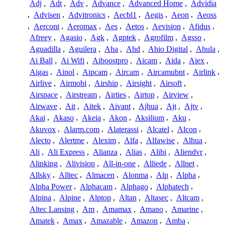
Adj
,
Adt
,
Adv
,
Advance
,
Advanced Home
,
Advidia
,
Advisen
,
Advitronics
,
Aecbl1
,
Aegis
,
Aeon
,
Aeoss
,
Aercont
,
Aeromax
,
Aes
,
Aetos
,
Aevision
,
Afidus
,
Afreey
,
Agasio
,
Agk
,
Agptek
,
Agrofilm
,
Agsso
,
Aguadilla
,
Aguilera
,
Aha
,
Ahd
,
Ahio Digital
,
Ahula
,
Ai Ball
,
Ai Wifi
,
Aiboostpro
,
Aicam
,
Aida
,
Aiex
,
Aigas
,
Ainol
,
Aipcam
,
Aircam
,
Aircamubnt
,
Airlink
,
Airlive
,
Airmobi
,
Airship
,
Airsight
,
Airsoft
,
Airspace
,
Airstream
,
Airties
,
Airtop
,
Airview
,
Airwave
,
Ait
,
Aitek
,
Aivant
,
Ajhua
,
Ajt
,
Ajtv
,
Akai
,
Akaso
,
Akeia
,
Akon
,
Aksilium
,
Aku
,
Akuvox
,
Alarm.com
,
Alaterassi
,
Alcatel
,
Alcon
,
Alecto
,
Alertme
,
Alexim
,
Alfa
,
Alfawise
,
Alhua
,
Ali
,
Ali Express
,
Alianza
,
Alias
,
Alibi
,
Aliendvr
,
Alinking
,
Alivision
,
All-in-one
,
Alliede
,
Allnet
,
Allsky
,
Alltec
,
Almacen
,
Alonma
,
Alp
,
Alpha
,
Alpha Power
,
Alphacam
,
Alphago
,
Alphatech
,
Alpina
,
Alpine
,
Alptop
,
Altan
,
Altasec
,
Altcam
,
Altec Lansing
,
Am
,
Amamax
,
Amano
,
Amarine
,
Amatek
,
Amax
,
Amazable
,
Amazon
,
Amba
,