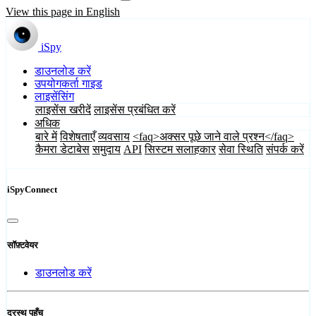
View this page in English
iSpy
डाउनलोड करें
उपयोगकर्ता गाइड
लाइसेंसिंग
लाइसेंस खरीदें
लाइसेंस प्रबंधित करें
अधिक
बारे में
विशेषताएँ
व्यवसाय
<faq>अक्सर पूछे जाने वाले प्रश्न</faq>
कैमरा डेटाबेस
समुदाय
API
सिस्टम सलाहकार
सेवा स्थिति
संपर्क करें
iSpyConnect
सॉफ़्टवेयर
डाउनलोड करें
दूरस्थ पहुँच