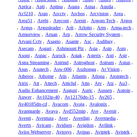
Aprica
,
Apti
,
Aptina
,
Aqara
,
Aqua
,
Aquila
,
Ar3210
,
Aran
,
Arcctv
,
Archos
,
Arcvision
,
Area
,
Area51
,
Arebi
,
Arecont
,
Arenti
,
Argom Tech
,
Argos
,
Argus
,
Argusleader
,
Arit
,
Arlotto
,
Arm
,
Arma-tech
,
Armorview
,
Arnan
,
Arp
,
Arrow Security System
,
Arvani Cctv
,
Asagio
,
Asante
,
Asc
,
Asdibuy
,
Asecam
,
Asgari
,
Ashmount Ptz
,
Asia
,
Asip
,
Asm
,
Asoni
,
Aspac
,
Asrock
,
Astak
,
Asterix
,
Asti
,
Astr
,
Astra Streaming
,
Astrind
,
Astroghost
,
Astrum
,
Astun
,
Asus
,
Asutech
,
Asw-006
,
Aszhonga
,
At Vision
,
Atheros
,
Athome
,
Atis
,
Atlantis
,
Atlona
,
Atomtech
,
Atrix
,
Att
,
Attech
,
Attichd
,
Attn
,
Atv
,
Atz
,
Au3
,
Audio Enhancement
,
August
,
Auric
,
Aussen
,
Autoip
,
Auwer
,
Av102ip-40
,
Av12176dn-15
,
Av265
,
Av40185dn-cd
,
Avacom
,
Avaja
,
Avalonix
,
Avantgarde
,
Avaya
,
Avd552mip
,
Ave
,
Avenir
,
Aventi
,
Aventura
,
Aver
,
Averdigi
,
Avermedia
,
Avertx
,
Avicam
,
Avidsen
,
Avigilon
,
Avilink
,
Avios Webserver
,
Aviosys
,
Avipas
,
Aviptek
,
Avistek
,