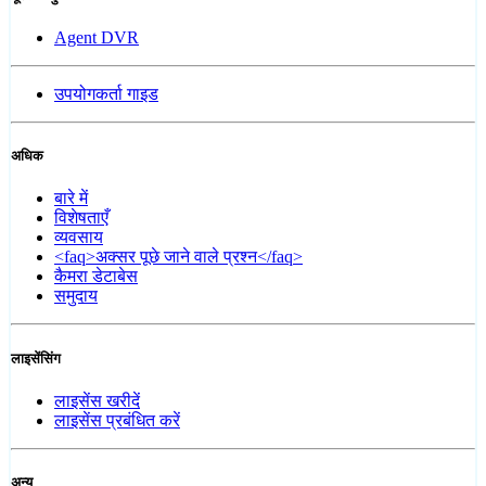
Agent DVR
उपयोगकर्ता गाइड
अधिक
बारे में
विशेषताएँ
व्यवसाय
<faq>अक्सर पूछे जाने वाले प्रश्न</faq>
कैमरा डेटाबेस
समुदाय
लाइसेंसिंग
लाइसेंस खरीदें
लाइसेंस प्रबंधित करें
अन्य