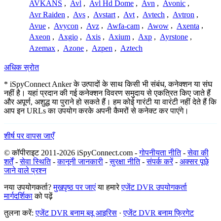
AVKANS
,
Avl
,
Avl Hd Dome
,
Avn
,
Avonic
,
Avr Raiden
,
Avs
,
Avstart
,
Avt
,
Avtech
,
Avtron
,
Avue
,
Avycon
,
Avz
,
Awfa-cam
,
Awow
,
Axenta
,
Axeon
,
Axgio
,
Axis
,
Axium
,
Axp
,
Ayrstone
,
Azemax
,
Azone
,
Azpen
,
Aztech
अधिक स्रोत
* iSpyConnect Anker के उत्पादों के साथ किसी भी संबंध, कनेक्शन या संघ
नहीं है। यहां प्रदान की गई कनेक्शन विवरण समुदाय से एकत्रित किए जाते हैं
और अपूर्ण, अशुद्ध या पुराने हो सकते हैं। हम कोई गारंटी या वारंटी नहीं देते हैं कि
आप इन URLs का उपयोग करके अपनी कैमरों से कनेक्ट कर पाएंगे।
शीर्ष पर वापस जाएँ
© कॉपीराइट 2011-2026 iSpyConnect.com -
गोपनीयता नीति
-
सेवा की
शर्तें
-
सेवा स्थिति
-
कानूनी जानकारी
-
सुरक्षा नीति
-
संपर्क करें
-
अक्सर पूछे
जाने वाले प्रश्न
नया उपयोगकर्ता?
मुखपृष्ठ पर जाएं
या हमारे
एजेंट DVR उपयोगकर्ता
मार्गदर्शिका
को पढ़ें
तुलना करें:
एजेंट DVR बनाम ब्लू आइरिस
·
एजेंट DVR बनाम फ्रिगेट