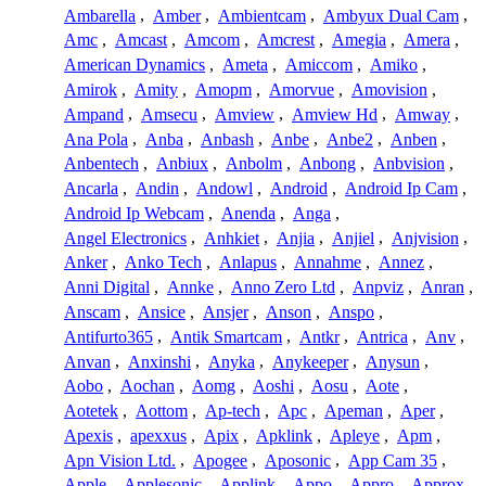
Ambarella
,
Amber
,
Ambientcam
,
Ambyux Dual Cam
,
Amc
,
Amcast
,
Amcom
,
Amcrest
,
Amegia
,
Amera
,
American Dynamics
,
Ameta
,
Amiccom
,
Amiko
,
Amirok
,
Amity
,
Amopm
,
Amorvue
,
Amovision
,
Ampand
,
Amsecu
,
Amview
,
Amview Hd
,
Amway
,
Ana Pola
,
Anba
,
Anbash
,
Anbe
,
Anbe2
,
Anben
,
Anbentech
,
Anbiux
,
Anbolm
,
Anbong
,
Anbvision
,
Ancarla
,
Andin
,
Andowl
,
Android
,
Android Ip Cam
,
Android Ip Webcam
,
Anenda
,
Anga
,
Angel Electronics
,
Anhkiet
,
Anjia
,
Anjiel
,
Anjvision
,
Anker
,
Anko Tech
,
Anlapus
,
Annahme
,
Annez
,
Anni Digital
,
Annke
,
Anno Zero Ltd
,
Anpviz
,
Anran
,
Anscam
,
Ansice
,
Ansjer
,
Anson
,
Anspo
,
Antifurto365
,
Antik Smartcam
,
Antkr
,
Antrica
,
Anv
,
Anvan
,
Anxinshi
,
Anyka
,
Anykeeper
,
Anysun
,
Aobo
,
Aochan
,
Aomg
,
Aoshi
,
Aosu
,
Aote
,
Aotetek
,
Aottom
,
Ap-tech
,
Apc
,
Apeman
,
Aper
,
Apexis
,
apexxus
,
Apix
,
Apklink
,
Apleye
,
Apm
,
Apn Vision Ltd.
,
Apogee
,
Aposonic
,
App Cam 35
,
Apple
,
Applesonic
,
Applink
,
Appo
,
Appro
,
Approx
,