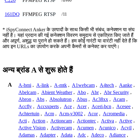
FFMPEG
RTSP
C220
/live0
FFMPEG
RTSP
161DQ
/11
* iSpyConnect Anker के उत्पादों के साथ किसी भी संबंध, कनेक्शन या संघ
नहीं है। यहां प्रदान की गई कनेक्शन विवरण समुदाय से एकत्रित किए जाते हैं
और अपूर्ण, अशुद्ध या पुराने हो सकते हैं। हम कोई गारंटी या वारंटी नहीं देते हैं कि
आप इन URLs का उपयोग करके अपनी कैमरों से कनेक्ट कर पाएंगे।
अन्य ब्रांड A से शुरू होते हैं
A
A-bmi
,
A-link
,
A-mtk
,
A1webcam
,
A4tech
,
Aanke
,
Abelcam
,
Abient Weather
,
Abo
,
Abr
,
Abr Security
,
Abron
,
Abs
,
Absolutron
,
Abus
,
Ac38xx
,
Acam
,
Accfly
,
Accsxperts
,
Ace
,
Acer
,
Aceri-bcn
,
Acesee
,
Achtertuin
,
Acm
,
Acm-v3002
,
Acor
,
Acromedia
,
Acti
,
Action
,
Actioncam
,
Actiontec
,
Activa
,
Active
,
Active Vision
,
Activecam
,
Acumen
,
Acunico
,
Acvil
,
Adamas
,
Adapter
,
Adata
,
Adc
,
Adeco
,
Adiance
,